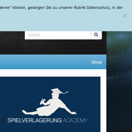
Mein Account
About
Autoren
Leseempfehlungen
FAQ
ren" klicken, gelangen Sie zu unserer Rubrik Datenschutz, in der
Shop