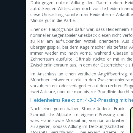
Dahingegen nutzte Adlung den Raum neben Heide
aufrückenden Wittek, aber noch vor die beiden Innenve
diese Umstellung konnte man Heidenheims Anlaufbe
Minute gut in die Partie.
Einer der Hauptgründe dafür war, dass Heidenheim zu
nomineller Gegenspieler Griesbeck diesen nicht verf
zu klar am aufrückenden Wittek orientierte. Au
Übergangsspiel, bei dem Kagelmacher als tiefster Ak
immer wieder mit nach vorne, während Claasen ei
Zehnerraum ausfüllte. Oftmals rückte er mit in di
Zwischenlinienraum aus, in dem der Österreicher als F
Im Anschluss an einen vertikalen Angriffsvortrag, d
Münchner entweder direkt in den Zwischenlinienra
vorzubereiten, oder verlagerten auf den rechten Fl
zwei Akteure, über die man bis zur Grundlinie durchbr
Heidenheims Reaktion: 4-3-3-Pressing mit
Nach einer guten halben Stunde änderte Frank
Schmidt die Abläufe im eigenen Pressing und
wies Frahn sowie Morabit an, von nun an breiter
zu agieren, sodass Adlung im Deckungsschatten
Morabits verschwand. Theuerkauf agierte im