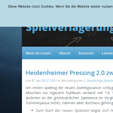
Friday, 07.08.2026
Diese Website nutzt Cookies. Wenn Sie die Website weiter nutzen
Mein Account
About
Autoren
Lesee
Heidenheimer Pressing 2.0 zw
von
RT
am
28.07.2015
in den Kategorien
2. Bundesliga
,
Spiela
Am ersten Spieltag der neuen Zweitligasaison schl
München vor eigenem Publikum verdient mit 1:0. 
änderten an der grundsätzlichen Spielweise im Vergl
Sommerpause nichts, nahmen aber durchaus gehörige 
Zum Start der neuen Spielzeit zeigte sich