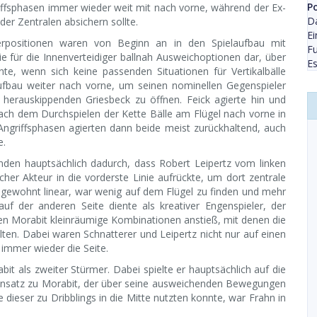
P
riffsphasen immer wieder weit mit nach vorne, während der Ex-
D
r Zentralen absichern sollte.
Ei
erpositionen waren von Beginn an in den Spielaufbau mit
Fu
ie für die Innenverteidiger ballnah Ausweichoptionen dar, über
Es
te, wenn sich keine passenden Situationen für Vertikalbälle
aufbau weiter nach vorne, um seinen nominellen Gegenspieler
erauskippenden Griesbeck zu öffnen. Feick agierte hin und
ach dem Durchspielen der Kette Bälle am Flügel nach vorne in
Angriffsphasen agierten dann beide meist zurückhaltend, auch
e.
anden hauptsächlich dadurch, dass Robert Leipertz vom linken
licher Akteur in die vorderste Linie aufrückte, um dort zentrale
 gewohnt linear, war wenig auf dem Flügel zu finden und mehr
auf der anderen Seite diente als kreativer Engenspieler, der
n Morabit kleinräumige Kombinationen anstieß, mit denen die
lten. Dabei waren Schnatterer und Leipertz nicht nur auf einen
 immer wieder die Seite.
t als zweiter Stürmer. Dabei spielte er hauptsächlich auf die
gensatz zu Morabit, der über seine ausweichenden Bewegungen
e dieser zu Dribblings in die Mitte nutzten konnte, war Frahn in