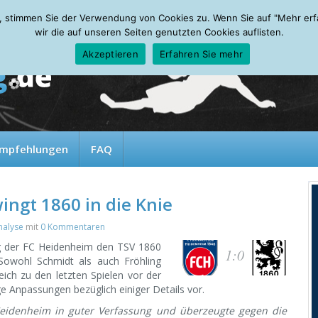
, stimmen Sie der Verwendung von Cookies zu. Wenn Sie auf "Mehr erfah
wir die auf unseren Seiten genutzten Cookies auflisten.
Akzeptieren
Erfahren Sie mehr
mpfehlungen
FAQ
ingt 1860 in die Knie
nalyse
mit
0 Kommentaren
ug der FC Heidenheim den TSV 1860
1:0
Sowohl Schmidt als auch Fröhling
eich zu den letzten Spielen vor der
Anpassungen bezüglich einiger Details vor.
 Heidenheim in guter Verfassung und überzeugte gegen die