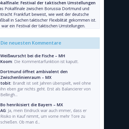
okalfinale: Festival der taktischen Umstellungen
as Pokalfinale zwischen Borussia Dortmund und
ntracht Frankfurt beweist, wie weit der deutsche
ßball in Sachen taktischer Flexibilität gekommen ist.
 war ein Festival der taktischen Umstellungen.
Die neuesten Kommentare
Weißwurscht bei die Fische – MH
Koom
: Die Kommentarfunktion ist kaputt.
Dortmund öffnet ambivalent den
Zwischenlinienraum – MX
tobit
: Brandt ist seit Jahren überspielt, weil ohne
ihn eben gar nichts geht. Erst als Balancierer von
Bellingh...
Bo henrikisiert die Bayern – MX
AG
: Ja, mein Eindruck war auch immer, dass er
Risiko in Kauf nimmt, um vorne mehr Tore zu
schießen. Ob man d...