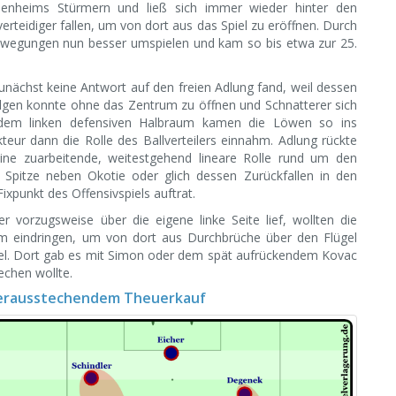
nheims Stürmern und ließ sich immer wieder hinter den
rteidiger fallen, um von dort aus das Spiel zu eröffnen. Durch
wegungen nun besser umspielen und kam so bis etwa zur 25.
nächst keine Antwort auf den freien Adlung fand, weil dessen
olgen konnte ohne das Zentrum zu öffnen und Schnatterer sich
s dem linken defensiven Halbraum kamen die Löwen so ins
teur dann die Rolle des Ballverteilers einnahm. Adlung rückte
ne zuarbeitende, weitestgehend lineare Rolle rund um den
e Spitze neben Okotie oder glich dessen Zurückfallen in den
ixpunkt des Offensivspiels auftrat.
er vorzugsweise über die eigene linke Seite lief, wollten die
um eindringen, um von dort aus Durchbrüche über den Flügel
ügel. Dort gab es mit Simon oder dem spät aufrückendem Kovac
echen wollte.
 herausstechendem Theuerkauf