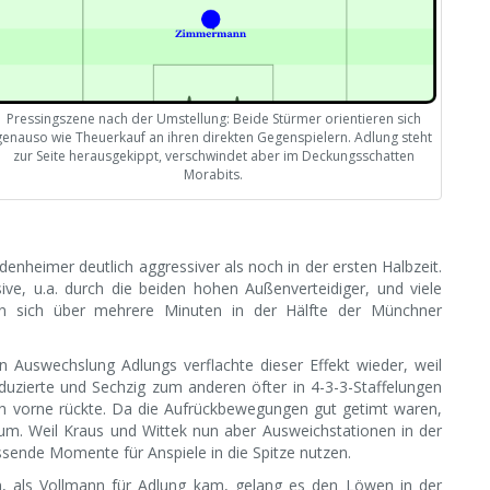
Pressingszene nach der Umstellung: Beide Stürmer orientieren sich
genauso wie Theuerkauf an ihren direkten Gegenspielern. Adlung steht
zur Seite herausgekippt, verschwindet aber im Deckungsschatten
Morabits.
enheimer deutlich aggressiver als noch in der ersten Halbzeit.
ive, u.a. durch die beiden hohen Außenverteidiger, und viele
 sich über mehrere Minuten in der Hälfte der Münchner
n Auswechslung Adlungs verflachte dieser Effekt wieder, weil
uzierte und Sechzig zum anderen öfter in 4-3-3-Staffelungen
ch vorne rückte. Da die Aufrückbewegungen gut getimt waren,
um. Weil Kraus und Wittek nun aber Ausweichstationen in der
ssende Momente für Anspiele in die Spitze nutzen.
n, als Vollmann für Adlung kam, gelang es den Löwen in der