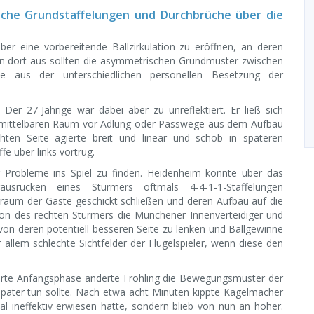
ische Grundstaffelungen und Durchbrüche über die
er eine vorbereitende Ballzirkulation zu eröffnen, an deren
on dort aus sollten die asymmetrischen Grundmuster zwischen
e aus der unterschiedlichen personellen Besetzung der
 Der 27-Jährige war dabei aber zu unreflektiert. Er ließ sich
 unmittelbaren Raum vor Adlung oder Passwege aus dem Aufbau
hten Seite agierte breit und linear und schob in späteren
fe über links vortrug.
 Probleme ins Spiel zu finden. Heidenheim konnte über das
rausrücken eines Stürmers oftmals 4-4-1-1-Staffelungen
raum der Gäste geschickt schließen und deren Aufbau auf die
ition des rechten Stürmers die Münchener Innenverteidiger und
von deren potentiell besseren Seite zu lenken und Ballgewinne
 allem schlechte Sichtfelder der Flügelspieler, wenn diese den
erte Anfangsphase änderte Fröhling die Bewegungsmuster der
päter tun sollte. Nach etwa acht Minuten kippte Kagelmacher
al ineffektiv erwiesen hatte, sondern blieb von nun an höher.