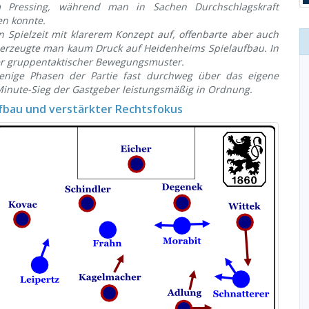
 Pressing, während man in Sachen Durchschlagskraft
en konnte.
 Spielzeit mit klarerem Konzept auf, offenbarte aber auch
l erzeugte man kaum Druck auf Heidenheims Spielaufbau. In
ger gruppentaktischer Bewegungsmuster.
nige Phasen der Partie fast durchweg über das eigene
-Minute-Sieg der Gastgeber leistungsmäßig in Ordnung.
ufbau und verstärkter Rechtsfokus