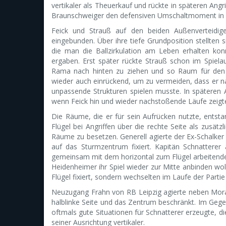
vertikaler als Theuerkauf und rückte in späteren Ang
Braunschweiger den defensiven Umschaltmoment in de
Feick und Strauß auf den beiden Außenverteidig
eingebunden. Über ihre tiefe Grundposition stellten s
die man die Ballzirkulation am Leben erhalten konn
ergaben. Erst später rückte Strauß schon im Spiel
Rama nach hinten zu ziehen und so Raum für den h
wieder auch einrückend, um zu vermeiden, dass er n
unpassende Strukturen spielen musste. In späteren 
wenn Feick hin und wieder nachstoßende Läufe zeigt
Die Räume, die er für sein Aufrücken nutzte, entst
Flügel bei Angriffen über die rechte Seite als zusätz
Räume zu besetzen. Generell agierte der Ex-Schalker
auf das Sturmzentrum fixiert. Kapitän Schnatterer 
gemeinsam mit dem horizontal zum Flügel arbeitende
Heidenheimer ihr Spiel wieder zur Mitte anbinden wol
Flügel fixiert, sondern wechselten im Laufe der Partie
Neuzugang Frahn von RB Leipzig agierte neben Morabi
halblinke Seite und das Zentrum beschränkt. Im Ge
oftmals gute Situationen für Schnatterer erzeugte, di
seiner Ausrichtung vertikaler.