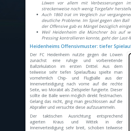
Löwen vor allem mit Verbesserungen im
streckenweise noch wenig Torgefahr herstell
Auch 1860 trat im Vergleich zur vergangenen
deutliche Probleme. Im Spiel gegen den Bal
der Offensive gab es Mängel bezüglich eini
Weil Heidenheim die Münchner bis auf we
Pressing kontrollieren konnte, geht der Last
Heidenheims Offensivmuster: tiefer Spiela
Der FC Heidenheim nutzte gegen die Löwen
zunächst eine ruhige und vorbereitende
Ballzirkulation im ersten Drittel. Aus dem
teilweise sehr tiefen Spielaufbau spielte man
vornehmlich Chip- und Flugbälle aus der
Innenverteidigung nach vorne auf die rechte
Seite, wo Morabit als Zielspieler fungierte. Dieser
sollte die Bälle wenn möglich direkt festmachen.
Gelang das nicht, ging man geschlossen auf die
Abpraller und versuchte diese aufzusammeln.
Der taktischen Ausrichtung entsprechend
agierten Kraus und Wittek in der
Innenverteidigung sehr breit, schoben teilweise