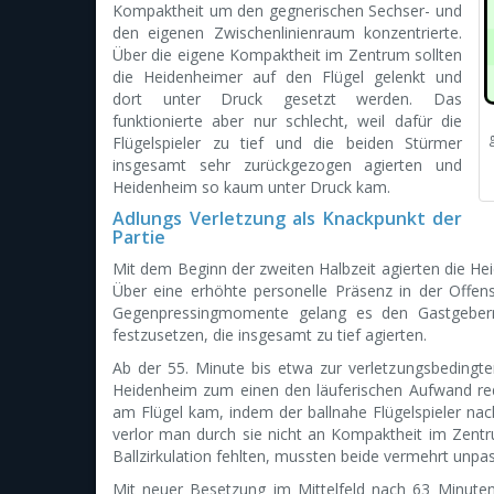
Kompaktheit um den gegnerischen Sechser- und
den eigenen Zwischenlinienraum konzentrierte.
Über die eigene Kompaktheit im Zentrum sollten
die Heidenheimer auf den Flügel gelenkt und
dort unter Druck gesetzt werden. Das
funktionierte aber nur schlecht, weil dafür die
Flügelspieler zu tief und die beiden Stürmer
insgesamt sehr zurückgezogen agierten und
Heidenheim so kaum unter Druck kam.
Adlungs Verletzung als Knackpunkt der
Partie
Mit dem Beginn der zweiten Halbzeit agierten die Heid
Über eine erhöhte personelle Präsenz in der Offens
Gegenpressingmomente gelang es den Gastgebern
festzusetzen, die insgesamt zu tief agierten.
Ab der 55. Minute bis etwa zur verletzungsbedingte
Heidenheim zum einen den läuferischen Aufwand red
am Flügel kam, indem der ballnahe Flügelspieler na
verlor man durch sie nicht an Kompaktheit im Zentr
Ballzirkulation fehlten, mussten beide vermehrt unpa
Mit neuer Besetzung im Mittelfeld nach 63 Minute