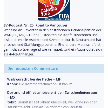
SV-Podcast Nr. 25: Road to Vancouver
Wer sind die Favoriten in den anstehenden Halbfinalpartien der
WM? JLE, MR, RT und CE steckten die Köpfe zusammen und
diskutierten alle Aspekte und Szenarien durch. Deutschland hat
anscheinend Staffelungsprobleme. Eine andere Mannschaft ist
gar nicht so überragend wie vermutet. Und ein Autor outet sich
als 4-4-2-Anhänger.
Die neuesten Kommentare
Weißwurscht bei die Fische – MH
Koom
: Die Kommentarfunktion ist kaputt.
Dortmund öffnet ambivalent den Zwischenlinienraum
– MX
tobit
: Brandt ist seit Jahren überspielt, weil ohne ihn eben
gar nichts geht. Erst als Balancierer von Bellingh...