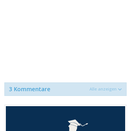
3 Kommentare
Alle anzeigen