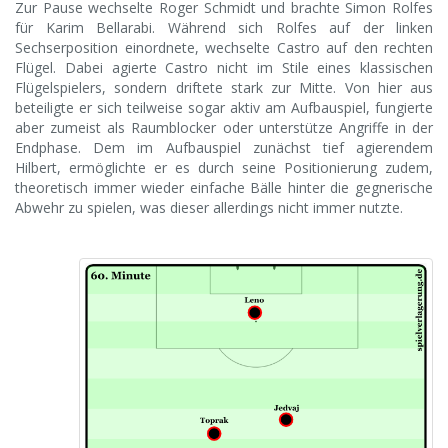
Zur Pause wechselte Roger Schmidt und brachte Simon Rolfes
für Karim Bellarabi. Während sich Rolfes auf der linken
Sechserposition einordnete, wechselte Castro auf den rechten
Flügel. Dabei agierte Castro nicht im Stile eines klassischen
Flügelspielers, sondern driftete stark zur Mitte. Von hier aus
beteiligte er sich teilweise sogar aktiv am Aufbauspiel, fungierte
aber zumeist als Raumblocker oder unterstütze Angriffe in der
Endphase. Dem im Aufbauspiel zunächst tief agierendem
Hilbert, ermöglichte er es durch seine Positionierung zudem,
theoretisch immer wieder einfache Bälle hinter die gegnerische
Abwehr zu spielen, was dieser allerdings nicht immer nutzte.