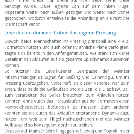
auch immer wieder für Breite auf ihrer Seite, wenn diese
benötigt wurde. Dabei agierte Son auf dem linken Flügel
insgesamt weiter nach außen gezogen und weiter nach vorne
geschoben, wodurch er teilweise die Anbindung an die restliche
Mannschaft verlor.
Leverkusen dominiert über das eigene Pressing
Obwohl beide Mannschaften im Pressing prinzipiell eine 4-4-2-
Formation nutzten und auch offensiv ähnliche Pläne verfolgten,
zeigte sich bereits in den Anfangsminuten, wie stark sich kleine
Details in den Abläufen auf die gesamte Spieldynamik auswirken
können.
So nutzten die Leverkusener Querpässe der Mainzer
Innenverteidiger als Signal für Kießling und Calhanoglu, um ins
Pressing überzugehen. Vorteilhaft an dieser Variante war zum
einen, dass beide die Balllaufzeit und die Zeit, die Diaz bzw. Bell
zum Verarbeiten des Balles brauchten, zum Anlaufen nutzen
konnten, ohne durch das Herauslaufen aus der Formation einen
Kompaktheitsverlust befürchten zu müssen. Zum anderen
konnten sie die durch das Anlaufen entstandene Dynamik dazu
nutzen, um weit zum Flügel nachzuschieben und das Mainzer
Aufbauspiel so konsequent dorthin zu treiben.
Okazaki auf Mainzer Seite hingegen lief Jedvaj und Toprak in der