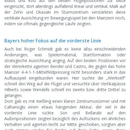
Blasis und Koo auf den beiden Flügelpositionen zur Mitte
eingerückt, dort allerdings auffallend linear und vertikal. Malli auf
der Zehn und Okazaki im Sturmzentrum verstärkten diese
vertikale Ausrichtung im Bewegungsspiel bei den Mainzern noch,
indem sie oftmals gegengleiche Läufe zeigten.
Bayers hoher Fokus auf die vorderste Linie
Auch bei Roger Schmidt gab es keine allzu einschneidenden
Änderungen, was Spielermaterial, Startformation oder
strategische Ausrichtung anging. Auf den beiden Positionen vor
der Viererkette agierten Bender und Castro, die gegen das hohe
Mainzer 4-4-1-1-Mittelfeldpressing nicht besonders stark in das
Aufbauspiel eingebunden waren. Hier suchte die „Werkself“
schnell den Weg auf die Flügel und versuchte über Vertikalpässe
Hilberts sowie Wendells schnell ins zweite bzw. dritte Drittel zu
gelangen.
Dort gab es mit Kießling einen klaren Zentrumsstürmer und mit
Calhanoglu einen etwas hängenden Akteur, der viel in die
vorderste Linie rückte. Son und Bellarabi auf den
Außenpositionen zeigten bezüglich des Aufrückens ein ähnliches
Verhalten und agierten leicht zur Mitte geschoben, sorgten aber