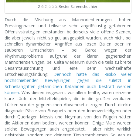
2-6-2, ülülü. Bester Screenshot hier.
Durch die Mischung aus Mannorientierungen, hohen
Pressingphasen und teilweise sehr angriffslustig gefahrenen
Offensivstrategien entstanden beiderseits viele offene Szenen,
die aber jeweils nicht so gut ausgespielt wurden, auch nicht bei
schnellen dynamischen Angriffen aus losen Bällen oder im
sauberen Umschalten – bei Barca wegen der
Rhythmusprobleme aufgrund der klaren gegnerischen
Mannorientierungen, bei Celta wiederum durch die teils zu breite
Gesamtausrichtung und eine sehr wechselhafte
Entscheidungsfindung.
Dennoch hätte das Risiko vieler
hochschiebender Bewegungen gegen die zuletzt in
Schnellangriffen gefährlichen Katalanen auch bestraft werden
können
. Was diesen insgesamt vor allem fehlte, waren einzelne
klare Läufe der Mittelfeldspieler, die in die großen vertikalen
Lücken vor der gegnerischen Abwehrkette zogen. Durch direkte
diagonale Pässe von Busquets oder den Innenverteidigern oder
durch Querlagen Messis und Neymars von den Flügeln hätten
die Aktionen dann bedient werden können. Einige Male wurden
solche Bewegungen auch angedeutet, aber nicht wirklich
zielstrebig, sondern mit kleineren Timingproblemen. So gab es