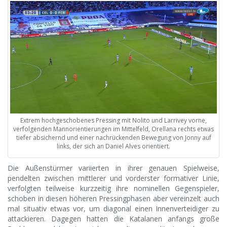
Extrem hochgeschobenes Pressing mit Nolito und Larrivey vorne,
verfolgenden Mannorientierungen im Mittelfeld, Orellana rechts etwas
tiefer absichernd und einer nachrückenden Bewegung von Jonny auf
links, der sich an Daniel Alves orientiert.
Die Außenstürmer variierten in ihrer genauen Spielweise,
pendelten zwischen mittlerer und vorderster formativer Linie,
verfolgten teilweise kurzzeitig ihre nominellen Gegenspieler,
schoben in diesen höheren Pressingphasen aber vereinzelt auch
mal situativ etwas vor, um diagonal einen Innenverteidiger zu
attackieren. Dagegen hatten die Katalanen anfangs große