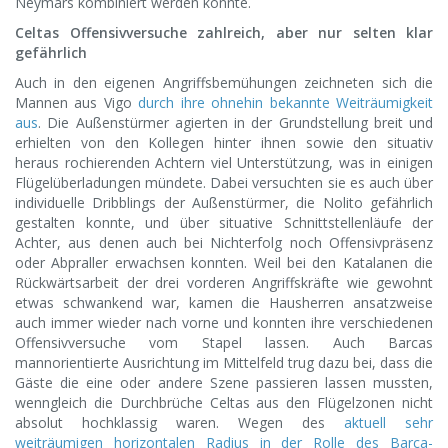
Neymars kombiniert werden konnte.
Celtas Offensivversuche zahlreich, aber nur selten klar
gefährlich
Auch in den eigenen Angriffsbemühungen zeichneten sich die
Mannen aus Vigo
durch ihre ohnehin bekannte Weiträumigkeit
aus
. Die Außenstürmer agierten in der Grundstellung breit und
erhielten von den Kollegen hinter ihnen sowie den situativ
heraus rochierenden Achtern viel Unterstützung, was in einigen
Flügelüberladungen mündete. Dabei versuchten sie es auch über
individuelle Dribblings der Außenstürmer, die Nolito gefährlich
gestalten konnte, und über situative Schnittstellenläufe der
Achter, aus denen auch bei Nichterfolg noch Offensivpräsenz
oder Abpraller erwachsen konnten. Weil bei den Katalanen die
Rückwärtsarbeit der drei vorderen Angriffskräfte wie gewohnt
etwas schwankend war, kamen die Hausherren ansatzweise
auch immer wieder nach vorne und konnten ihre verschiedenen
Offensivversuche vom Stapel lassen. Auch Barcas
mannorientierte Ausrichtung im Mittelfeld trug dazu bei, dass die
Gäste die eine oder andere Szene passieren lassen mussten,
wenngleich die Durchbrüche Celtas aus den Flügelzonen nicht
absolut hochklassig waren. Wegen des
aktuell sehr
weiträumigen horizontalen Radius in der Rolle des Barca-