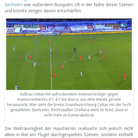
Sechsers
war außerdem Busquets oft in der Nähe dieser Szenen
und konnte einiges davon entschärfen.
Aufbau Celtas mit aufrückendem Innenverteidiger gegen
mannorientiertes 4-1-4-1 bei Barca, aus dem Iniesta gerade
herausrückt. Man sieht die breite Grundausrichtung Celtas mit der hoch
gestaffelten Stumreihe. Rechtsaußen Orellana steht so breit, dass er
nicht mehr im Kamerabild ist.
Die Weiträumigkeit der Hausherren realisierte sich jedoch nicht
allein in klar am Flügel durchgespielten Szenen, sondern enthielt