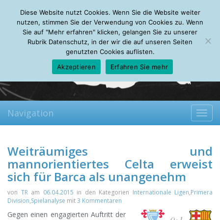
Friday, 07.08.2026
Diese Website nutzt Cookies. Wenn Sie die Website weiter
Mein Account
About
Autoren
Leseempfehlungen
FAQ
nutzen, stimmen Sie der Verwendung von Cookies zu. Wenn
Sie auf "Mehr erfahren" klicken, gelangen Sie zu unserer
Rubrik Datenschutz, in der wir die auf unseren Seiten
genutzten Cookies auflisten.
Akzeptieren
Erfahren Sie mehr
Navigation
Toggl
navig
Weiträumiges und
mannorientiertes Celta erweist
sich für Barca als unangenehm
von
TR
am
06.04.2015
in den Kategorien
Internationale Ligen
,
Primera
Division
,
Spielanalyse
mit
3 Kommentaren
Gegen einen engagierten Auftritt der
0:1