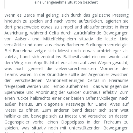
eine unangenehme Situation beschert.
Wenn es Barca mal gelang, sich durch das galizische Pressing
hindurch zu spielen und nach vorne aufzurücken, agierten sie
dort phasenweise etwas zu simpel und ablauforientiert in ihrer
Ausrichtung, während Celta durch zurückfallende Bewegungen
von Außen- und Mittelfeldspielern situativ die letzte Linie
verstärkte und dann aus etwas flacheren Stellungen verteidigte.
Bei Barcelona zeigte sich Messi noch etwas umtriebieger als
zuletzt, band sich zentral ins Ballbesitzspiel ein und wurde auf
dem Weg zum Angriffsdrittel vor allem auf zwei Wegen gesucht,
was auch generell die vielversprechendsten Momente des
Teams waren. In der Grundidee sollte der Argentinier zwischen
den verschiedenen Mannorientierungen Celtas in Freiräume
freigespielt werden und Tempo aufnehmen – das war gegen die
Spielweise und Anordnung der Galicier durchaus effektiv. Zum
einen rückte halbrechts einer der beiden Offensivkollegen nach
außen heraus, um diagonale Passwege für Daniel Alves auf
Messi zu öffnen. Zum anderen band dieser sich sehr weit
halblinks ein, bewegte sich zu Iniesta und versuchte an dessen
Gegenspieler vorbei einen Doppelpass in den Freiraum zu
spielen, was situativ noch mit unterstützenden Bewegungen