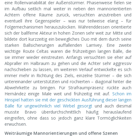
eine Rollenvariabilität der Außenstürmer. Phasenweise fielen sie
im Aufbau seitlich mal weiter in neben den mannorientierten
Achtern offene Räume zurück, versuchten anzutreiben und
eventuell ihre Gegenspieler – was nur teilweise elang – für
Folgemechanismen herauszulocken. Währenddessen orientierte
sich der ballferne Akteur in hohen Zonen sehr weit zur Mitte und
bildete dort kurzzeitig ein bewegliches Duo mit dem durch seine
starken Ballsicherungen auffallenden Larrivey. Eine zweite
wichtige Route Celtas waren die frühzeitigen langen Bälle, die
sie immer wieder einstreuten. Anfangs versuchten sie eher auf
Abpraller im Halbraum zu gehen und die Achter sehr aggressiv
nachschieben zu lassen, im weiteren Verlauf entwickelte es sich
immer mehr in Richtung des Ziels, einzelne Stürmer – die sich
untereinander unterstützten und rochierten – diagonal hinter die
Abwehrkette zu bringen. Für Strafraumpräsenz rückte auch
Hernández einige Male weit und frühzeitig mit auf.
Schon im
Hinspiel hatten sie mit der geschickten Ausführung dieser langen
Bälle für ungewöhnlich viel Wirbel gesorgt
und auch diesmal
musste Bravo überdurchschnittlich häufig herauslaufend
eingreifen, ohne dass so jedoch ganz klare Tormöglichkeiten
erwuchsen.
Weiträumige Mannorientierungen und offene Szenen