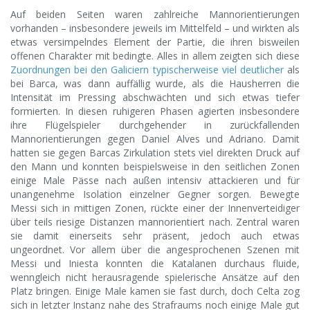
Auf beiden Seiten waren zahlreiche Mannorientierungen
vorhanden – insbesondere jeweils im Mittelfeld – und wirkten als
etwas versimpelndes Element der Partie, die ihren bisweilen
offenen Charakter mit bedingte. Alles in allem zeigten sich diese
Zuordnungen bei den Galiciern typischerweise viel deutlicher
als
bei Barca, was dann auffällig wurde, als die Hausherren die
Intensität im Pressing abschwächten und sich etwas tiefer
formierten. In diesen ruhigeren Phasen agierten insbesondere
ihre Flügelspieler durchgehender in zurückfallenden
Mannorientierungen gegen Daniel Alves und Adriano. Damit
hatten sie gegen Barcas Zirkulation stets viel direkten Druck auf
den Mann und konnten beispielsweise in den seitlichen Zonen
einige Male Pässe nach außen intensiv attackieren und für
unangenehme Isolation einzelner Gegner sorgen. Bewegte
Messi sich in mittigen Zonen, rückte einer der Innenverteidiger
über teils riesige Distanzen mannorientiert nach. Zentral waren
sie damit einerseits sehr präsent, jedoch auch etwas
ungeordnet. Vor allem über die angesprochenen Szenen mit
Messi und Iniesta konnten die Katalanen durchaus fluide,
wenngleich nicht herausragende spielerische Ansätze auf den
Platz bringen. Einige Male kamen sie fast durch, doch Celta zog
sich in letzter Instanz nahe des Strafraums noch einige Male gut