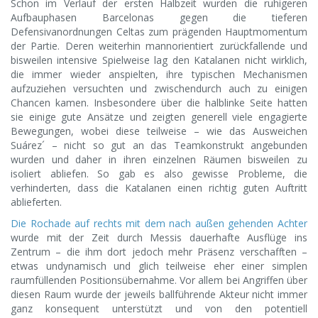
Schon im Verlauf der ersten Halbzeit wurden die ruhigeren
Aufbauphasen Barcelonas gegen die tieferen
Defensivanordnungen Celtas zum prägenden Hauptmomentum
der Partie. Deren weiterhin mannorientiert zurückfallende und
bisweilen intensive Spielweise lag den Katalanen nicht wirklich,
die immer wieder anspielten, ihre typischen Mechanismen
aufzuziehen versuchten und zwischendurch auch zu einigen
Chancen kamen. Insbesondere über die halblinke Seite hatten
sie einige gute Ansätze und zeigten generell viele engagierte
Bewegungen, wobei diese teilweise – wie das Ausweichen
Suárez´ – nicht so gut an das Teamkonstrukt angebunden
wurden und daher in ihren einzelnen Räumen bisweilen zu
isoliert abliefen. So gab es also gewisse Probleme, die
verhinderten, dass die Katalanen einen richtig guten Auftritt
ablieferten.
Die Rochade auf rechts mit dem nach außen gehenden Achter
wurde mit der Zeit durch Messis dauerhafte Ausflüge ins
Zentrum – die ihm dort jedoch mehr Präsenz verschafften –
etwas undynamisch und glich teilweise eher einer simplen
raumfüllenden Positionsübernahme. Vor allem bei Angriffen über
diesen Raum wurde der jeweils ballführende Akteur nicht immer
ganz konsequent unterstützt und von den potentiell