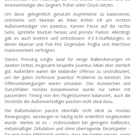
Innenverteidiger des Gegners früher unter Druck setzen.
Um diese gelegentlich genutzte Asymmetrie zu balancieren,
orientierte sich Muntari als linker Achter oft am rechten
Außenverteidiger von Juventus. Kamen Pässe auf die rechte
Seite, sprintete Muntari heraus und presste Padoin. Allerdings
gab es auch breitere und orthodoxere 4-3-3-Staffelungen, in
denen Muntari und Poli ihre Gegenüber Pogba und Marchisio
mannorientiert verfolgten.
Dieses Pressing sorgte zwar für einige Balleroberungen im
zweiten Drittel, insgesamt bespielte Juventus Milan aber ziemlich
gut. Außerdem waren die Mailänder offensiv zu unstrukturiert,
um der guten Defensive Juventus‘ Probleme zu bereiten. Die
Offensivbewegungen waren unsauber. Das Ausweichen und
Zurückfallen Hondas beispielsweise wurde nur selten mit
passendem Timing von den Flügelstürmern balanciert, auch die
Vorstöße der Außenverteidiger passten nicht ideal dazu.
Die Ballzirkulation passte ebenfalls nicht ideal zu Hondas
Bewegungen, weswegen er häufig nicht ordentlich eingebunden
wurde. Hierbei ist es – insbesondere bei geringem Ballbesitz,
mittelmäßiger Zirkulation und ohne überragende Einzelspieler –
für eine hohe Effektivität wichtig, dass die Spieler wissen, wann