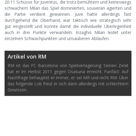
20:11 Schüsse für Juventus, die trotz bemühtem und keineswegs
schwachem Milan das Spiel dominierten, souverän agierten und
die Partie verdient gewannen. Juve hatte allerdings fast
durchgehend die Oberhand, war taktisch wie strategisch sehr
gut eingestellt und konnte damit die individuelle Überlegenheit
auch in drei Punkte verwandeln. Inzaghis Milan leidet unter
einzelnen Schwachpunkten und unsauberen Abläufen.
Artikel von RM
RM ist das FC Barcelona von Spielverlagerung: Seinen Zenit
hat er im Herbst 2011 gegen Osasuna erreicht. Funfact: Auf
Nachfrage behauptet er immer, er sei MR und nicht RM. Über
das folgende Lob freut er sich dann allerdings mit schlechtem
Gewissen.