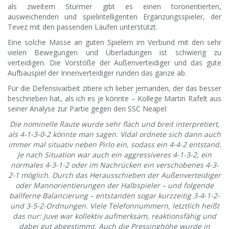
als zweitem Stürmer gibt es einen tororientierten,
ausweichenden und spielintelligenten Ergänzungsspieler, der
Tevez mit den passenden Läufen unterstützt.
Eine solche Masse an guten Spielern im Verbund mit den sehr
vielen Bewegungen und Überladungen ist schwierig zu
verteidigen. Die Vorstöße der Außenverteidiger und das gute
Aufbauspiel der Innenverteidiger runden das ganze ab.
Für die Defensivarbeit zitiere ich lieber jemanden, der das besser
beschrieben hat, als ich es je könnte – Kollege Martin Rafelt aus
seiner Analyse zur Partie gegen den SSC Neapel:
Die nominelle Raute wurde sehr flach und breit interpretiert,
als 4-1-3-0-2 könnte man sagen. Vidal ordnete sich dann auch
immer mal situativ neben Pirlo ein, sodass ein 4-4-2 entstand.
Je nach Situation war auch ein aggressiveres 4-1-3-2, ein
normales 4-3-1-2 oder im Nachrücken ein verschobenes 4-3-
2-1 möglich. Durch das Herausschieben der Außenverteidiger
oder Mannorientierungen der Halbspieler – und folgende
ballferne Balancierung – entstanden sogar kurzzeitig 3-4-1-2-
und 3-5-2-Ordnungen. Viele Telefonnummern, letztlich heißt
das nur: Juve war kollektiv aufmerksam, reaktionsfähig und
dabei gut abgestimmt. Auch die Pressinghöhe wurde in