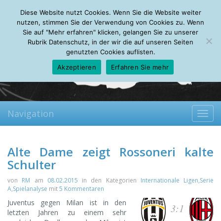
Friday, 07.08.2026
Diese Website nutzt Cookies. Wenn Sie die Website weiter
Mein Account
About
Autoren
Leseempfehlungen
FAQ
nutzen, stimmen Sie der Verwendung von Cookies zu. Wenn
Sie auf "Mehr erfahren" klicken, gelangen Sie zu unserer
Rubrik Datenschutz, in der wir die auf unseren Seiten
genutzten Cookies auflisten.
Akzeptieren
Erfahren Sie mehr
Navigation
Toggl
navig
Alte Dame zeigt Rossoneri kalte
Schulter
von
RM
am
08.02.2015
in den Kategorien
Internationale Ligen
,
Serie
A
,
Spielanalyse
mit
5 Kommentaren
Juventus gegen Milan ist in den
3:1
letzten Jahren zu einem sehr