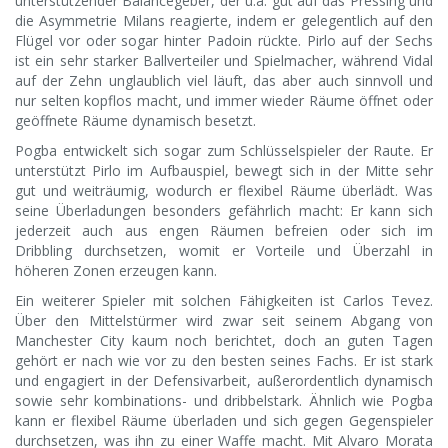
unterstützender Balancegeber, der u.a. gut auf das Pressing und
die Asymmetrie Milans reagierte, indem er gelegentlich auf den
Flügel vor oder sogar hinter Padoin rückte. Pirlo auf der Sechs
ist ein sehr starker Ballverteiler und Spielmacher, während Vidal
auf der Zehn unglaublich viel läuft, das aber auch sinnvoll und
nur selten kopflos macht, und immer wieder Räume öffnet oder
geöffnete Räume dynamisch besetzt.
Pogba entwickelt sich sogar zum Schlüsselspieler der Raute. Er
unterstützt Pirlo im Aufbauspiel, bewegt sich in der Mitte sehr
gut und weiträumig, wodurch er flexibel Räume überlädt. Was
seine Überladungen besonders gefährlich macht: Er kann sich
jederzeit auch aus engen Räumen befreien oder sich im
Dribbling durchsetzen, womit er Vorteile und Überzahl in
höheren Zonen erzeugen kann.
Ein weiterer Spieler mit solchen Fähigkeiten ist Carlos Tevez.
Über den Mittelstürmer wird zwar seit seinem Abgang von
Manchester City kaum noch berichtet, doch an guten Tagen
gehört er nach wie vor zu den besten seines Fachs. Er ist stark
und engagiert in der Defensivarbeit, außerordentlich dynamisch
sowie sehr kombinations- und dribbelstark. Ähnlich wie Pogba
kann er flexibel Räume überladen und sich gegen Gegenspieler
durchsetzen, was ihn zu einer Waffe macht. Mit Alvaro Morata