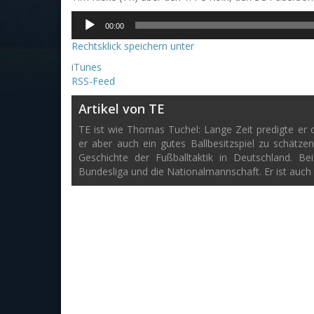
Audio-
00:00
Player
Rechtsklick speichern unter
iTunes
RSS-Feed
Artikel von TE
TE ist wie Thomas Tuchel: Lange Zeit predigte er di
er aber auch ein gutes Ballbesitzspiel zu schätze
Geschichte der Fußballtaktik in Deutschland. B
Bundesliga und die Nationalmannschaft. Er ist auch 