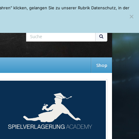
Mein Account
About
Autoren
Leseempfehlungen
FAQ
ren" klicken, gelangen Sie zu unserer Rubrik Datenschutz, in der
Shop