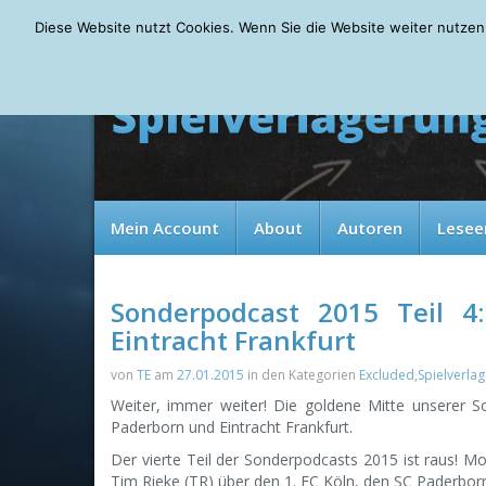
Thursday, 06.08.2026
Diese Website nutzt Cookies. Wenn Sie die Website weiter nutzen
Mein Account
About
Autoren
Lesee
Sonderpodcast 2015 Teil 4
Eintracht Frankfurt
von
TE
am
27.01.2015
in den Kategorien
Excluded
,
Spielverla
Weiter, immer weiter! Die goldene Mitte unserer 
Paderborn und Eintracht Frankfurt.
Der vierte Teil der Sonderpodcasts 2015 ist raus! Mo
Tim Rieke (TR) über den 1. FC Köln, den SC Paderborn 