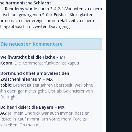
ine harmonische Schlacht
s Ruhrderby wurde durch 3-4-2-1-Varianten zu einem
ktisch ausgewogenen Stück Fußball. Kleinigkeiten
hrten nach einer ereignisarmen Halbzeit zu einem
chlagabtausch im zweiten Durchgang.
Die neuesten Kommentare
Weißwurscht bei die Fische – MH
Koom
: Die Kommentarfunktion ist kaputt.
Dortmund öffnet ambivalent den
Zwischenlinienraum – MX
tobit
: Brandt ist seit Jahren überspielt, weil ohne
ihn eben gar nichts geht. Erst als Balancierer von
Bellingh...
Bo henrikisiert die Bayern – MX
AG
: Ja, mein Eindruck war auch immer, dass er
Risiko in Kauf nimmt, um vorne mehr Tore zu
schießen. Ob man d...