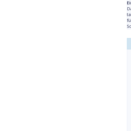
E
Da
ta
fü
S