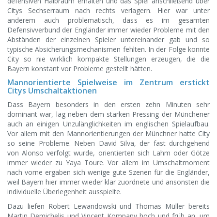
defensiven Halbraum erhalten und das Spiel anschließend über
Citys Sechserraum nach rechts verlagern. Hier war unter
anderem auch problematisch, dass es im gesamten
Defensivverbund der Engländer immer wieder Probleme mit den
Abständen der einzelnen Spieler untereinander gab und so
typische Absicherungsmechanismen fehlten. In der Folge konnte
City so nie wirklich kompakte Stellungen erzeugen, die die
Bayern konstant vor Probleme gestellt hätten.
Mannorientierte Spielweise im Zentrum erstickt
Citys Umschaltaktionen
Dass Bayern besonders in den ersten zehn Minuten sehr
dominant war, lag neben dem starken Pressing der Münchener
auch an einigen Unzulänglichkeiten im englischen Spielaufbau.
Vor allem mit den Mannorientierungen der Münchner hatte City
so seine Probleme. Neben David Silva, der fast durchgehend
von Alonso verfolgt wurde, orientierten sich Lahm oder Götze
immer wieder zu Yaya Toure. Vor allem im Umschaltmoment
nach vorne ergaben sich wenige gute Szenen für die Engländer,
weil Bayern hier immer wieder klar zuordnete und ansonsten die
individuelle Überlegenheit ausspielte.
Dazu liefen Robert Lewandowski und Thomas Müller bereits
Martin Demichelis und Vincent Kompany hoch und früh an, um