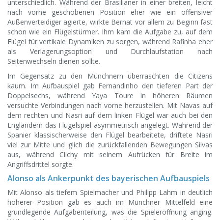
unterschiedlich. Während der Brasilianer in einer breiten, leicht
nach vorne geschobenen Position eher wie ein offensiver
Außenverteidiger agierte, wirkte Bernat vor allem zu Beginn fast
schon wie ein Flügelstürmer. Ihm kam die Aufgabe zu, auf dem
Flügel für vertikale Dynamiken zu sorgen, während Rafinha eher
als Verlagerungsoption und Durchlaufstation nach
Seitenwechseln dienen sollte.
Im Gegensatz zu den Münchnern überraschten die Citizens
kaum. Im Aufbauspiel gab Fernandinho den tieferen Part der
Doppelsechs, während Yaya Toure in höheren Räumen
versuchte Verbindungen nach vorne herzustellen. Mit Navas auf
dem rechten und Nasri auf dem linken Flügel war auch bei den
Engländern das Flügelspiel asymmetrisch angelegt. Während der
Spanier klassischerweise den Flügel bearbeitete, driftete Nasri
viel zur Mitte und glich die zurückfallenden Bewegungen Silvas
aus, während Clichy mit seinem Aufrücken für Breite im
Angriffsdrittel sorgte.
Alonso als Ankerpunkt des bayerischen Aufbauspiels
Mit Alonso als tiefem Spielmacher und Philipp Lahm in deutlich
höherer Position gab es auch im Münchner Mittelfeld eine
grundlegende Aufgabenteilung, was die Spieleröffnung anging.