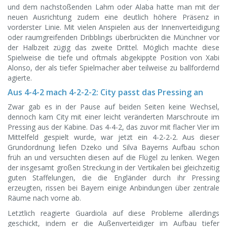
und dem nachstoßenden Lahm oder Alaba hatte man mit der
neuen Ausrichtung zudem eine deutlich höhere Präsenz in
vorderster Linie. Mit vielen Anspielen aus der Innenverteidigung
oder raumgreifenden Dribblings überbrückten die Münchner vor
der Halbzeit zügig das zweite Drittel. Möglich machte diese
Spielweise die tiefe und oftmals abgekippte Position von Xabi
Alonso, der als tiefer Spielmacher aber teilweise zu ballfordernd
agierte.
Aus 4-4-2 mach 4-2-2-2: City passt das Pressing an
Zwar gab es in der Pause auf beiden Seiten keine Wechsel,
dennoch kam City mit einer leicht veränderten Marschroute im
Pressing aus der Kabine. Das 4-4-2, das zuvor mit flacher Vier im
Mittelfeld gespielt wurde, war jetzt ein 4-2-2-2. Aus dieser
Grundordnung liefen Dzeko und Silva Bayerns Aufbau schon
früh an und versuchten diesen auf die Flügel zu lenken. Wegen
der insgesamt großen Streckung in der Vertikalen bei gleichzeitig
guten Staffelungen, die die Engländer durch ihr Pressing
erzeugten, rissen bei Bayern einige Anbindungen über zentrale
Räume nach vorne ab.
Letztlich reagierte Guardiola auf diese Probleme allerdings
geschickt, indem er die Außenverteidiger im Aufbau tiefer