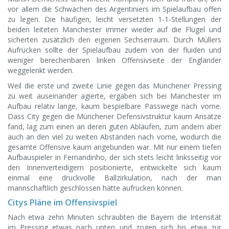
vor allem die Schwächen des Argentiniers im Spielaufbau offen
zu legen. Die häufigen, leicht versetzten 1-1-Stellungen der
beiden leiteten Manchester immer wieder auf die Flügel und
sicherten zusätzlich den eigenen Sechserraum. Durch Müllers
Aufrücken sollte der Spielaufbau zudem von der fluiden und
weniger berechenbaren linken Offensivseite der Engländer
weggelenkt werden.
Weil die erste und zweite Linie gegen das Münchener Pressing
zu weit auseinander agierte, ergaben sich bei Manchester im
Aufbau relativ lange, kaum bespielbare Passwege nach vorne.
Dass City gegen die Münchener Defensivstruktur kaum Ansätze
fand, lag zum einen an deren guten Abläufen, zum andern aber
auch an den viel zu weiten Abständen nach vorne, wodurch die
gesamte Offensive kaum angebunden war. Mit nur einem tiefen
Aufbauspieler in Fernandinho, der sich stets leicht linksseitig vor
den Innenverteidigern positionierte, entwickelte sich kaum
einmal eine druckvolle Ballzirkulation, nach der man
mannschaftlich geschlossen hätte aufrücken können.
Citys Pläne im Offensivspiel
Nach etwa zehn Minuten schraubten die Bayern die Intensität
im Pressing etwas nach unten und zogen sich bis etwa zur