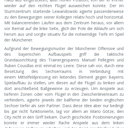
wieder auf den rechten Flügel ausweichen konnte. Der im
Sturmzentrum startende Lewandowski agierte passenderweise
zu den Bewegungen seiner Kollegen relativ hoch und horizontal.
Mit balancierenden Läufen aus dem Zentrum heraus, vor allem
vor Bernat auf die linke Seite, glich der Pole die Abläufe um sich
herum aus und sorgte situativ für die notwendige Tiefe im Spiel
der Münchener.
Aufgrund der Bewegungsmuster der Münchener Offensive und
des bayerischen Aufbauspiels griff die taktische
Grundausrichtung des Trainergespanns Manuel Pellegrini und
Ruben Cousillas erst einmal ins Leere. Diese sah vor, durch eine
Besetzung des Sechserraums in Verbindung mit
einem Mittelfeldpressing ein leitendes Element gegen Bayerns
Spielaufbau zu stellen, um diesen auf die Flügel zu lenken und
dort anschließend Ballgewinne zu erzeugen. Um Anspiele aus
tieferen Zonen oder vom Flügel in den Zwischenlinienraum zu
verhindern, agierte jeweils der ballferne der beiden englischen
Sechser tiefer als sein Partner. Dass diese Idee aber nur bedingt
bis gar nicht funktionierte, lag vor allem an Mario Götze, den
City nicht in den Griff bekam. Durch geschickte Positionierungen
konnte er immer wieder flache Anspiele aus dem linken