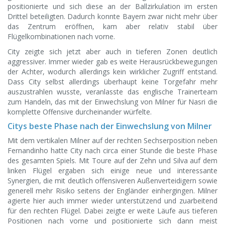
positionierte und sich diese an der Ballzirkulation im ersten
Drittel beteiligten. Dadurch konnte Bayern zwar nicht mehr über
das Zentrum eröffnen, kam aber relativ stabil über
Flügelkombinationen nach vorne.
City zeigte sich jetzt aber auch in tieferen Zonen deutlich
aggressiver. Immer wieder gab es weite Herausrückbewegungen
der Achter, wodurch allerdings kein wirklicher Zugriff entstand.
Dass City selbst allerdings überhaupt keine Torgefahr mehr
auszustrahlen wusste, veranlasste das englische Trainerteam
zum Handeln, das mit der Einwechslung von Milner für Nasri die
komplette Offensive durcheinander würfelte.
Citys beste Phase nach der Einwechslung von Milner
Mit dem vertikalen Milner auf der rechten Sechserposition neben
Fernandinho hatte City nach circa einer Stunde die beste Phase
des gesamten Spiels. Mit Toure auf der Zehn und Silva auf dem
linken Flügel ergaben sich einige neue und interessante
Synergien, die mit deutlich offensiveren Außenverteidigern sowie
generell mehr Risiko seitens der Engländer einhergingen. Milner
agierte hier auch immer wieder unterstützend und zuarbeitend
für den rechten Flügel. Dabei zeigte er weite Läufe aus tieferen
Positionen nach vorne und positionierte sich dann meist