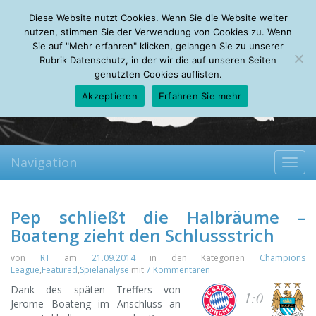
Thursday, 06.08.2026
Diese Website nutzt Cookies. Wenn Sie die Website weiter
Mein Account
About
Autoren
Leseempfehlungen
FAQ
nutzen, stimmen Sie der Verwendung von Cookies zu. Wenn
Sie auf "Mehr erfahren" klicken, gelangen Sie zu unserer
Rubrik Datenschutz, in der wir die auf unseren Seiten
genutzten Cookies auflisten.
Akzeptieren
Erfahren Sie mehr
Navigation
Toggl
navig
Pep schließt die Halbräume –
Boateng zieht den Schlussstrich
von
RT
am
21.09.2014
in den Kategorien
Champions
League
,
Featured
,
Spielanalyse
mit
7 Kommentaren
Dank des späten Treffers von
1:0
Jerome Boateng im Anschluss an