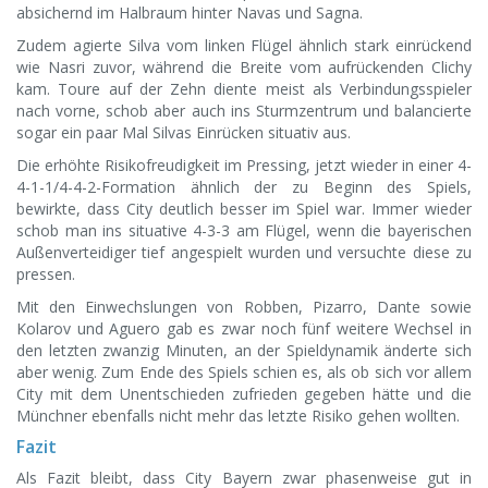
absichernd im Halbraum hinter Navas und Sagna.
Zudem agierte Silva vom linken Flügel ähnlich stark einrückend
wie Nasri zuvor, während die Breite vom aufrückenden Clichy
kam. Toure auf der Zehn diente meist als Verbindungsspieler
nach vorne, schob aber auch ins Sturmzentrum und balancierte
sogar ein paar Mal Silvas Einrücken situativ aus.
Die erhöhte Risikofreudigkeit im Pressing, jetzt wieder in einer 4-
4-1-1/4-4-2-Formation ähnlich der zu Beginn des Spiels,
bewirkte, dass City deutlich besser im Spiel war. Immer wieder
schob man ins situative 4-3-3 am Flügel, wenn die bayerischen
Außenverteidiger tief angespielt wurden und versuchte diese zu
pressen.
Mit den Einwechslungen von Robben, Pizarro, Dante sowie
Kolarov und Aguero gab es zwar noch fünf weitere Wechsel in
den letzten zwanzig Minuten, an der Spieldynamik änderte sich
aber wenig. Zum Ende des Spiels schien es, als ob sich vor allem
City mit dem Unentschieden zufrieden gegeben hätte und die
Münchner ebenfalls nicht mehr das letzte Risiko gehen wollten.
Fazit
Als Fazit bleibt, dass City Bayern zwar phasenweise gut in