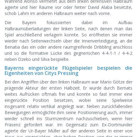
Während Alonso vermehrt aus dem linken defensiven Halbraum
agierte und hier Räume vor oder hinter David Alaba besetzte,
schob Lahm im anderen Halbraum weiter nach vorne.
Die Bayern fokussierten dabei im Aufbau
Halbraumüberladungen der linken Seite, nach denen man das
Spiel anschließend verlagern konnte. So eröffneten sie immer
wieder nach Seitenwechseln über die Innenverteidigung, an die
Benatia das ein oder andere raumgreifende Dribbling anschloss
und so die formative Lücke des gegnerischen 4-4-1-1 / 4-4-2
neben Dzeko und Silva bespielte.
Bayerns eingerückte Flügelspieler bespielen die
Eigenheiten von Citys Pressing
Bei den Angriffen über den linken Halbraum war Mario Götze der
prägende Akteur der ersten Halbzeit. Er wurde durch Bernats
weites Aufrücken oftmals frei und konnte so fast immer eine
eingerückte Position besetzen, wobei seine Spielweise
insgesamt relativ vertikal angelegt war. Neben zurückfallenden
Bewegungen ermöglichte ihm seine Positionierung auch, immer
wieder schnell ins Sturmzentrum nachzuschieben, wenn hier
Präsenz gefordert war. Im Gegensatz zum Ex-Dortmunder
agierte der Ur-Bayer Müller auf der anderen Seite in einer von
Haus aus eingerückten, aber hohen Position, von der er immer