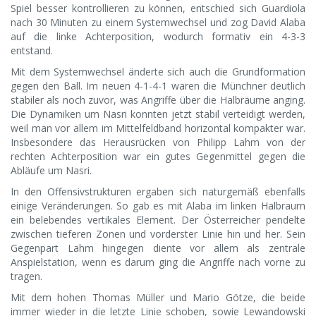
Spiel besser kontrollieren zu können, entschied sich Guardiola
nach 30 Minuten zu einem Systemwechsel und zog David Alaba
auf die linke Achterposition, wodurch formativ ein 4-3-3
entstand.
Mit dem Systemwechsel änderte sich auch die Grundformation
gegen den Ball. Im neuen 4-1-4-1 waren die Münchner deutlich
stabiler als noch zuvor, was Angriffe über die Halbräume anging.
Die Dynamiken um Nasri konnten jetzt stabil verteidigt werden,
weil man vor allem im Mittelfeldband horizontal kompakter war.
Insbesondere das Herausrücken von Philipp Lahm von der
rechten Achterposition war ein gutes Gegenmittel gegen die
Abläufe um Nasri.
In den Offensivstrukturen ergaben sich naturgemäß ebenfalls
einige Veränderungen. So gab es mit Alaba im linken Halbraum
ein belebendes vertikales Element. Der Österreicher pendelte
zwischen tieferen Zonen und vorderster Linie hin und her. Sein
Gegenpart Lahm hingegen diente vor allem als zentrale
Anspielstation, wenn es darum ging die Angriffe nach vorne zu
tragen.
Mit dem hohen Thomas Müller und Mario Götze, die beide
immer wieder in die letzte Linie schoben, sowie Lewandowski