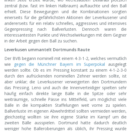
zentral (bzw. fast im linken Halbraum) auftauchte und den Ball
erhielt. Diese Bewegungen und die Kombinationen sorgten
einerseits für die gefährlichsten Aktionen der Leverkusener und
andererseits für ein relativ schnelles, aggressives und intensives
Gegenpressing nach Ballverlusten. Dennoch waren die
interessantesten Punkte und Wechselwirkungen mit dem Gegner
in der Arbeit gegen den Ball zu suchen.
Leverkusen ummantelt Dortmunds Raute
Der BVB begann nominell mit einem 4-3-1-2, welches vermutlich
wie
gegen die Münchner Bayern im Superpokal
ausgelegt
werden sollte. Ob es im Pressing konstant zu einem 4-1-2-3-0
durch den aufrückenden nominellen Zehner werden sollte, ist
aber unklar; die Leverkusener verweigerten den Dortmundern
das Pressing. Leno und auch die Innenverteidiger spielten sehr
häufig einfach direkte lange Bälle in die Spitze oder sehr
weiträumige, schnelle Pässe ins Mittelfeld, um möglichst viele
Bälle in die kompakten Staffelungen weit vorne zu spielen.
Ballverluste im eigenen Abwehrdrittel sollten vermieden werden,
gleichzeitig wollten sie ihre eigene Stärke im Kampf um die
zweiten Bälle ausspielen. Dortmund hatte dadurch deutlich
weniger hohe Balleroberungen als üblich, ihr Pressing wurde