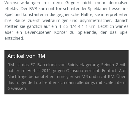
Wechselwirkungen mit dem Gegner nicht mehr dermaßen
effektiv. Der BVB kam mit fortschreitender Spieldauer besser ins
Spiel und konstanter in die gegnerische Hälfte, sie interpretierten
ihre Raute zuerst weiträumiger und asymmetrischer, danach
stellten sie gänzlich auf ein 4-2-3-1/4-4-1-1 um. Letztlich war es
aber ein Leverkusener Konter zu Spielende, der das Spiel
entschied.
Artikel von RM
RM ist das FC Barcelona von Spielverlagerung: Seinen Zenit
hat er im Herbst 2011 gegen Osasuna erreicht. Funfact: Auf
Nachfrage behauptet er immer, er sei MR und nicht RM. Über
das folgende Lob freut er sich dann allerdings mit schlechtem
Gewissen.