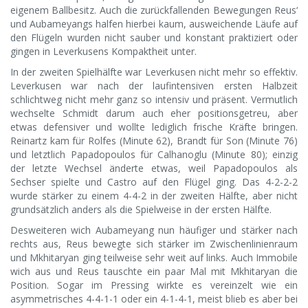
eigenem Ballbesitz. Auch die zurückfallenden Bewegungen Reus‘
und Aubameyangs halfen hierbei kaum, ausweichende Läufe auf
den Flügeln wurden nicht sauber und konstant praktiziert oder
gingen in Leverkusens Kompaktheit unter.
In der zweiten Spielhälfte war Leverkusen nicht mehr so effektiv.
Leverkusen war nach der laufintensiven ersten Halbzeit
schlichtweg nicht mehr ganz so intensiv und präsent. Vermutlich
wechselte Schmidt darum auch eher positionsgetreu, aber
etwas defensiver und wollte lediglich frische Kräfte bringen.
Reinartz kam für Rolfes (Minute 62), Brandt für Son (Minute 76)
und letztlich Papadopoulos für Calhanoglu (Minute 80); einzig
der letzte Wechsel änderte etwas, weil Papadopoulos als
Sechser spielte und Castro auf den Flügel ging. Das 4-2-2-2
wurde stärker zu einem 4-4-2 in der zweiten Hälfte, aber nicht
grundsätzlich anders als die Spielweise in der ersten Hälfte.
Desweiteren wich Aubameyang nun häufiger und stärker nach
rechts aus, Reus bewegte sich stärker im Zwischenlinienraum
und Mkhitaryan ging teilweise sehr weit auf links. Auch Immobile
wich aus und Reus tauschte ein paar Mal mit Mkhitaryan die
Position. Sogar im Pressing wirkte es vereinzelt wie ein
asymmetrisches 4-4-1-1 oder ein 4-1-4-1, meist blieb es aber bei