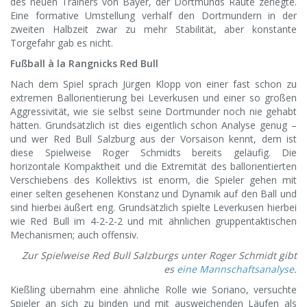
des neuen Trainers von Bayer, der Dortmunds Raute zerlegte.
Eine formative Umstellung verhalf den Dortmundern in der
zweiten Halbzeit zwar zu mehr Stabilität, aber konstante
Torgefahr gab es nicht.
Fußball à la Rangnicks Red Bull
Nach dem Spiel sprach Jürgen Klopp von einer fast schon zu
extremen Ballorientierung bei Leverkusen und einer so großen
Aggressivität, wie sie selbst seine Dortmunder noch nie gehabt
hätten. Grundsätzlich ist dies eigentlich schon Analyse genug –
und wer Red Bull Salzburg aus der Vorsaison kennt, dem ist
diese Spielweise Roger Schmidts bereits geläufig. Die
horizontale Kompaktheit und die Extremität des ballorientierten
Verschiebens des Kollektivs ist enorm, die Spieler gehen mit
einer selten gesehenen Konstanz und Dynamik auf den Ball und
sind hierbei äußert eng. Grundsätzlich spielte Leverkusen hierbei
wie Red Bull im 4-2-2-2 und mit ähnlichen gruppentaktischen
Mechanismen; auch offensiv.
Zur Spielweise Red Bull Salzburgs unter Roger Schmidt gibt
es
eine Mannschaftsanalyse
.
Kießling übernahm eine ähnliche Rolle wie Soriano, versuchte
Spieler an sich zu binden und mit ausweichenden Läufen als