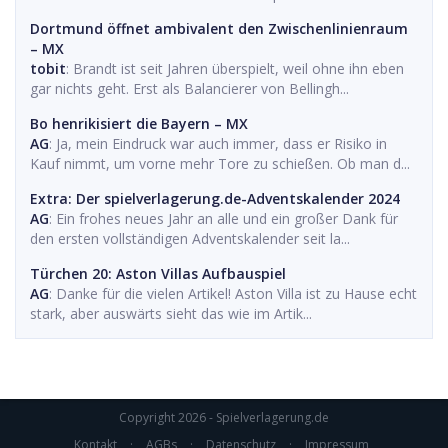
Dortmund öffnet ambivalent den Zwischenlinienraum
– MX
tobit
: Brandt ist seit Jahren überspielt, weil ohne ihn eben
gar nichts geht. Erst als Balancierer von Bellingh...
Bo henrikisiert die Bayern – MX
AG
: Ja, mein Eindruck war auch immer, dass er Risiko in
Kauf nimmt, um vorne mehr Tore zu schießen. Ob man d...
Extra: Der spielverlagerung.de-Adventskalender 2024
AG
: Ein frohes neues Jahr an alle und ein großer Dank für
den ersten vollständigen Adventskalender seit la...
Türchen 20: Aston Villas Aufbauspiel
AG
: Danke für die vielen Artikel! Aston Villa ist zu Hause echt
stark, aber auswärts sieht das wie im Artik...
Copyright 2026 - Spielverlagerung.de
Kontakt
·
AGBs
·
Datenschutz
·
Impressum