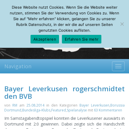
Sunday, 09.08.2026
Diese Website nutzt Cookies. Wenn Sie die Website weiter
Mein Account
About
Autoren
Leseempfehlungen
FAQ
nutzen, stimmen Sie der Verwendung von Cookies zu. Wenn
Sie auf "Mehr erfahren" klicken, gelangen Sie zu unserer
Rubrik Datenschutz, in der wir die auf unseren Seiten
genutzten Cookies auflisten.
Akzeptieren
Erfahren Sie mehr
Navigation
Toggl
navig
Bayer Leverkusen rogerschmidtet
den BVB
von
RM
am
25.08.2014
in den Kategorien
Bayer Leverkusen
,
Borussia
Dortmund
,
Bundesliga-Klubs
,
Featured
,
Spielanalyse
mit
63 Kommentaren
Im Samstagabendtopspiel konnten die Leverkusener auswärts in
Dortmund mit 2:0 gewinnen. Dabei zeigte sich die Handschrift