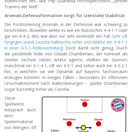
Mannschaft des, laut Pep Guardiola höchstpersönlich, „besten
Trainers der Welt“.
Arsenals Defensivformation sorgt für (zentrale) Stabilität
Die Positionierung Arsenals in der Defensive war schwierig zu
beschreiben. Bisweilen wirkte es wie ein klassisches 4-4-1-1 oder
gar ein 4-4-2, dies war aber nur sehr vereinzelt der Fall.
Sehr oft
hingegen stand Cazorla halbrechts tiefer und bildete ein 4-4-1-1
in einer 4-5-1-Rollenverteilung.
Doch damit nicht genug. Durch
die pendelnde Rolle von Oxlade-Chamberlain, der nominell als
zweiter Sechser neben Arteta agierte, stellten die Gunners
manchmal ein 4-1-4-1, oft ein 4-5-1 und selten auch ein 4-3-2-1
her, in welchem sie viel Dynamik auf Bayerns Sechserraum
erzeugen konnten. In einigen Fällen – besonders im offensiven
Umschaltmoment nach Balleroberungen – spielte Chamberlain
sogar kurzzeitig höher als Cazorla.
Diese
Spielweise
entsprach auch
dem
Spielermaterial
von Wengers Elf