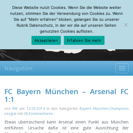
Thursday, 06.08.2026
Diese Website nutzt Cookies. Wenn Sie die Website weiter
Mein Account
About
Autoren
Leseempfehlungen
FAQ
nutzen, stimmen Sie der Verwendung von Cookies zu. Wenn
Sie auf "Mehr erfahren" klicken, gelangen Sie zu unserer
Rubrik Datenschutz, in der wir die auf unseren Seiten
genutzten Cookies auflisten.
Akzeptieren
Erfahren Sie mehr
Navigation
Toggl
navig
FC Bayern München – Arsenal FC
1:1
von
RM
am
12.03.2014
in den Kategorien
Bayern München
,
Champions
League
mit
38 Kommentaren
Etwas überraschend kann Arsenal einen Punkt aus München
entführen. Ursache dafür ist eine gute Ausrichtung der