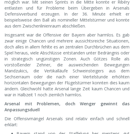
möglich war. Mit seinen Sprints in die Mitte konnte er Ribéry
entlasten und für Probleme beim Übergeben in Arsenals
Defensivverbund erzeugen. In der 36. Minute erhielt er
beispielsweise den Ball als nomineller Mittelstürmer und konnte
aus dem Zwischenlinienraum abschließen.
Insgesamt war die Offensive der Bayern aber harmlos. Es gab
zwar einige Chancen und mehrere aussichtsreiche Situationen,
doch alles in allem fehlte es an zentralen Durchbrüchen aus dem
Spiel heraus, viele Abschlüsse entstanden unter Bedrängnis oder
in strategisch ungünstigen Zonen. Auch Götzes Rolle als
vorstoßender Zehner, die ausweichenden Bewegungen
Mandzukics, die Vertikalläufe Schweinsteigers aus dem
Sechserraum oder die nach einer Viertelstunde erhöhten
horizontalen Bewegungen der Flügelstürmer konnten dies kaum
ändern. Gleichwohl hatte Arsenal lange Zeit kaum Chancen und
war in Halbzeit 1 noch ziemlich harmlos.
Arsenal mit Problemen, doch Wenger gewinnt das
Anpassungsduell
Die Offensivmängel Arsenals sind relativ einfach und schnell
erklärt:
Bayern stand von der Staffelung her meistens gut