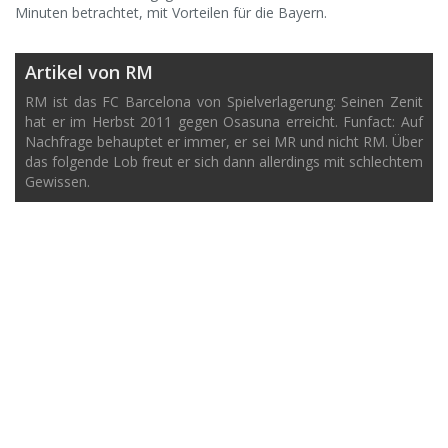
Minuten betrachtet, mit Vorteilen für die Bayern.
Artikel von RM
RM ist das FC Barcelona von Spielverlagerung: Seinen Zenit
hat er im Herbst 2011 gegen Osasuna erreicht. Funfact: Auf
Nachfrage behauptet er immer, er sei MR und nicht RM. Über
das folgende Lob freut er sich dann allerdings mit schlechtem
Gewissen.