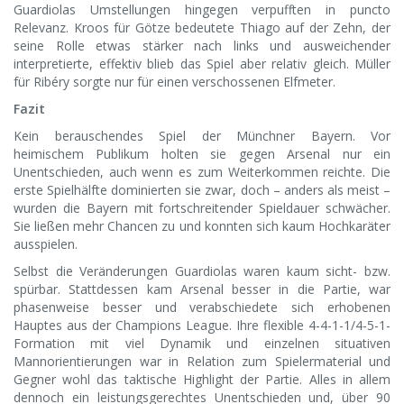
Guardiolas Umstellungen hingegen verpufften in puncto
Relevanz. Kroos für Götze bedeutete Thiago auf der Zehn, der
seine Rolle etwas stärker nach links und ausweichender
interpretierte, effektiv blieb das Spiel aber relativ gleich. Müller
für Ribéry sorgte nur für einen verschossenen Elfmeter.
Fazit
Kein berauschendes Spiel der Münchner Bayern. Vor
heimischem Publikum holten sie gegen Arsenal nur ein
Unentschieden, auch wenn es zum Weiterkommen reichte. Die
erste Spielhälfte dominierten sie zwar, doch – anders als meist –
wurden die Bayern mit fortschreitender Spieldauer schwächer.
Sie ließen mehr Chancen zu und konnten sich kaum Hochkaräter
ausspielen.
Selbst die Veränderungen Guardiolas waren kaum sicht- bzw.
spürbar. Stattdessen kam Arsenal besser in die Partie, war
phasenweise besser und verabschiedete sich erhobenen
Hauptes aus der Champions League. Ihre flexible 4-4-1-1/4-5-1-
Formation mit viel Dynamik und einzelnen situativen
Mannorientierungen war in Relation zum Spielermaterial und
Gegner wohl das taktische Highlight der Partie. Alles in allem
dennoch ein leistungsgerechtes Unentschieden und, über 90