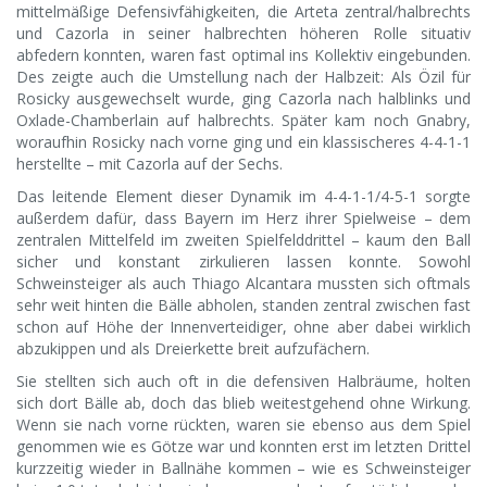
mittelmäßige Defensivfähigkeiten, die Arteta zentral/halbrechts
und Cazorla in seiner halbrechten höheren Rolle situativ
abfedern konnten, waren fast optimal ins Kollektiv eingebunden.
Des zeigte auch die Umstellung nach der Halbzeit: Als Özil für
Rosicky ausgewechselt wurde, ging Cazorla nach halblinks und
Oxlade-Chamberlain auf halbrechts. Später kam noch Gnabry,
woraufhin Rosicky nach vorne ging und ein klassischeres 4-4-1-1
herstellte – mit Cazorla auf der Sechs.
Das leitende Element dieser Dynamik im 4-4-1-1/4-5-1 sorgte
außerdem dafür, dass Bayern im Herz ihrer Spielweise – dem
zentralen Mittelfeld im zweiten Spielfelddrittel – kaum den Ball
sicher und konstant zirkulieren lassen konnte. Sowohl
Schweinsteiger als auch Thiago Alcantara mussten sich oftmals
sehr weit hinten die Bälle abholen, standen zentral zwischen fast
schon auf Höhe der Innenverteidiger, ohne aber dabei wirklich
abzukippen und als Dreierkette breit aufzufächern.
Sie stellten sich auch oft in die defensiven Halbräume, holten
sich dort Bälle ab, doch das blieb weitestgehend ohne Wirkung.
Wenn sie nach vorne rückten, waren sie ebenso aus dem Spiel
genommen wie es Götze war und konnten erst im letzten Drittel
kurzzeitig wieder in Ballnähe kommen – wie es Schweinsteiger