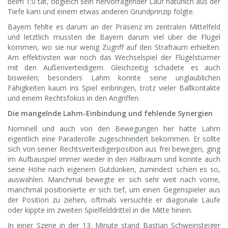
beim 1:0 tat, obgleich sein hervorragender Lauf natürlich aus der
Tiefe kam und einem etwas anderen Grundprinzip folgte.
Bayern fehlte es darum an der Präsenz im zentralen Mittelfeld
und letztlich mussten die Bayern darum viel über die Flügel
kommen, wo sie nur wenig Zugriff auf den Strafraum erhielten.
Am effektivsten war noch das Wechselspiel der Flügelstürmer
mit den Außenverteidigern. Gleichzeitig schadete es auch
bisweilen; besonders Lahm konnte seine unglaublichen
Fähigkeiten kaum ins Spiel einbringen, trotz vieler Ballkontakte
und einem Rechtsfokus in den Angriffen.
Die mangelnde Lahm-Einbindung und fehlende Synergien
Nominell und auch von den Bewegungen her hatte Lahm
eigentlich eine Paraderolle zugeschneidert bekommen. Er sollte
sich von seiner Rechtsverteidigerposition aus frei bewegen, ging
im Aufbauspiel immer wieder in den Halbraum und konnte auch
seine Höhe nach eigenem Gutdünken, zumindest schien es so,
auswählen. Manchmal bewegte er sich sehr weit nach vorne,
manchmal positionierte er sich tief, um einen Gegenspieler aus
der Position zu ziehen, oftmals versuchte er diagonale Läufe
oder kippte im zweiten Spielfelddrittel in die Mitte hinein.
In einer Szene in der 13. Minute stand Bastian Schweinsteiger