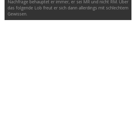
Nachfrage behauptet er immer, er sei MR und nicht RM. Über
das folgende Lob freut er sich dann allerdings mit schlechtem
Gewissen.