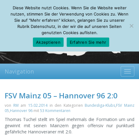
Saturday, 08.08.2026
Diese Website nutzt Cookies. Wenn Sie die Website weiter
Mein Account
About
Autoren
Leseempfehlungen
FAQ
nutzen, stimmen Sie der Verwendung von Cookies zu. Wenn
Sie auf "Mehr erfahren" klicken, gelangen Sie zu unserer
Rubrik Datenschutz, in der wir die auf unseren Seiten
genutzten Cookies auflisten.
Akzeptieren
Erfahren Sie mehr
Navigation
Toggl
navig
FSV Mainz 05 – Hannover 96 2:0
von
RM
am
15.02.2014
in den Kategorien
Bundesliga-Klubs
,
FSV Mainz
05
,
Hannover 96
mit
53 Kommentaren
Thomas Tuchel stellt im Spiel mehrmals die Formation um und
gewinnt mit seinen Mainzern gegen offensiv nur punktuell
gefährliche Hannoveraner mit 2:0.