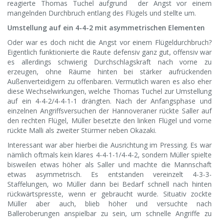
reagierte Thomas Tuchel aufgrund der Angst vor einem
mangelnden Durchbruch entlang des Flügels und stellte um.
Umstellung auf ein 4-4-2 mit asymmetrischen Elementen
Oder war es doch nicht die Angst vor einem Flügeldurchbruch?
Eigentlich funktionierte die Raute defensiv ganz gut, offensiv war
es allerdings schwierig Durchschlagskraft nach vorne zu
erzeugen, ohne Räume hinten bei stärker aufrückenden
Außenverteidigern zu offenbaren. Vermutlich waren es also eher
diese Wechselwirkungen, welche Thomas Tuchel zur Umstellung
auf ein 4-4-2/4-4-1-1 drängten. Nach der Anfangsphase und
einzelnen Angriffsversuchen der Hannoveraner rückte Saller auf
den rechten Flügel, Müller besetzte den linken Flügel und vorne
rückte Malli als zweiter Stürmer neben Okazaki.
Interessant war aber hierbei die Ausrichtung im Pressing. Es war
nämlich oftmals kein klares 4-4-1-1/4-4-2, sondern Müller spielte
bisweilen etwas höher als Saller und machte die Mannschaft
etwas asymmetrisch. Es entstanden vereinzelt 4-3-3-
Staffelungen, wo Müller dann bei Bedarf schnell nach hinten
rückwärtspresste, wenn er gebraucht wurde. Situativ zockte
Müller aber auch, blieb höher und versuchte nach
Balleroberungen anspielbar zu sein, um schnelle Angriffe zu