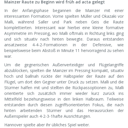
Mainzer Raute zu Beginn wird früh ad acta gelegt
In der Anfangsphase begannen die Mainzer mit einer
interessanten Formation. Vorne spielten Müller und Okazaki vor
Malli, während Saller und Park neben Geis die Raute
komplettierten. Interessant war hierbei eine kleine formative
Asymmetrie im Pressing, wo Malli oftmals in Richtung links ging
und sich situativ nach hinten bewegte. Daraus entstanden
ansatzweise 4-4-2-Formationen in der Defensive, wie
beispielsweise beim Abstoß in Minute 11 hervorragend zu sehen
war.
Um die gegnerischen Außenverteidiger und Flügelangriffe
abzublocken, spielten die Mainzer im Pressing kompakt, situativ
hoch und ballnah rückte der Halbspieler der Raute auf den
Flügel, um dort den Gegner unter Druck zu setzen. Malli und die
Stürmer halfen mit und stellten die Rückpassoptionen zu, Malli
orientierte sich zusätzlich immer wieder kurz zurück ins
Mittelfeld beziehungsweise in den linken Halbraum. Teilweise
entstanden durch diesen zugriffsorientierten Fokus, die nach
hinten arbeitenden Stürmer und das Herausrücken der
Außenspieler auch 4-2-3-1hafte Ausrichtungen.
Hannover spielte aber ihr übliches Spiel weiter.