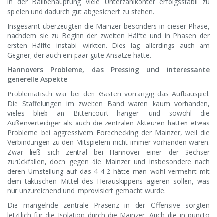
in der Ballbehauptung viele Unterzahlkonter erfolgsstabil zu
spielen und dadurch gut abgesichert zu stehen.
Insgesamt überzeugten die Mainzer besonders in dieser Phase,
nachdem sie zu Beginn der zweiten Hälfte und in Phasen der
ersten Hälfte instabil wirkten. Dies lag allerdings auch am
Gegner, der auch ein paar gute Ansätze hatte.
Hannovers Probleme, das Pressing und interessante
generelle Aspekte
Problematisch war bei den Gästen vorrangig das Aufbauspiel.
Die Staffelungen im zweiten Band waren kaum vorhanden,
vieles blieb an Bittencourt hängen und sowohl die
Außenverteidiger als auch die zentralen Akteuren hatten etwas
Probleme bei aggressivem Forechecking der Mainzer, weil die
Verbindungen zu den Mitspielern nicht immer vorhanden waren.
Zwar ließ sich zentral bei Hannover einer der Sechser
zurückfallen, doch gegen die Mainzer und insbesondere nach
deren Umstellung auf das 4-4-2 hätte man wohl vermehrt mit
dem taktischen Mittel des Herauskippens agieren sollen, was
nur unzureichend und improvisiert gemacht wurde.
Die mangelnde zentrale Präsenz in der Offensive sorgten
letztlich für die Isolation durch die Mainzer. Auch die in puncto