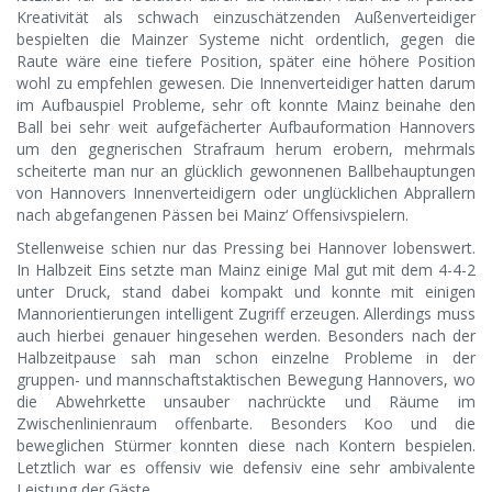
Kreativität als schwach einzuschätzenden Außenverteidiger
bespielten die Mainzer Systeme nicht ordentlich, gegen die
Raute wäre eine tiefere Position, später eine höhere Position
wohl zu empfehlen gewesen. Die Innenverteidiger hatten darum
im Aufbauspiel Probleme, sehr oft konnte Mainz beinahe den
Ball bei sehr weit aufgefächerter Aufbauformation Hannovers
um den gegnerischen Strafraum herum erobern, mehrmals
scheiterte man nur an glücklich gewonnenen Ballbehauptungen
von Hannovers Innenverteidigern oder unglücklichen Abprallern
nach abgefangenen Pässen bei Mainz‘ Offensivspielern.
Stellenweise schien nur das Pressing bei Hannover lobenswert.
In Halbzeit Eins setzte man Mainz einige Mal gut mit dem 4-4-2
unter Druck, stand dabei kompakt und konnte mit einigen
Mannorientierungen intelligent Zugriff erzeugen. Allerdings muss
auch hierbei genauer hingesehen werden. Besonders nach der
Halbzeitpause sah man schon einzelne Probleme in der
gruppen- und mannschaftstaktischen Bewegung Hannovers, wo
die Abwehrkette unsauber nachrückte und Räume im
Zwischenlinienraum offenbarte. Besonders Koo und die
beweglichen Stürmer konnten diese nach Kontern bespielen.
Letztlich war es offensiv wie defensiv eine sehr ambivalente
Leistung der Gäste.