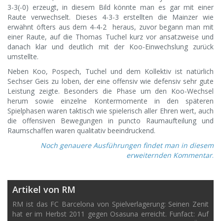
3-3(-0) erzeugt, in diesem Bild könnte man es gar mit einer
Raute verwechselt. Dieses 4-3-3 erstellten die Mainzer wie
erwähnt öfters aus dem 4-4-2 heraus, zuvor begann man mit
einer Raute, auf die Thomas Tuchel kurz vor ansatzweise und
danach klar und deutlich mit der Koo-Einwechslung zurück
umstellte.
Neben Koo, Pospech, Tuchel und dem Kollektiv ist natürlich
Sechser Geis zu loben, der eine offensiv wie defensiv sehr gute
Leistung zeigte. Besonders die Phase um den Koo-Wechsel
herum sowie einzelne Kontermomente in den späteren
Spielphasen waren taktisch wie spielerisch aller Ehren wert, auch
die offensiven Bewegungen in puncto Raumaufteilung und
Raumschaffen waren qualitativ beeindruckend.
Noch genauere Ausführungen findet man in diesem
erweiternden Kommentar
.
Artikel von RM
RM ist das FC Barcelona von Spielverlagerung: Seinen Zenit
hat er im Herbst 2011 gegen Osasuna erreicht. Funfact: Auf