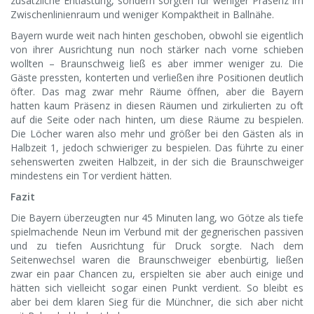
zusätzliche Entlastung, sondern sorgten für weniger Präsenz im
Zwischenlinienraum und weniger Kompaktheit in Ballnähe.
Bayern wurde weit nach hinten geschoben, obwohl sie eigentlich
von ihrer Ausrichtung nun noch stärker nach vorne schieben
wollten – Braunschweig ließ es aber immer weniger zu. Die
Gäste pressten, konterten und verließen ihre Positionen deutlich
öfter. Das mag zwar mehr Räume öffnen, aber die Bayern
hatten kaum Präsenz in diesen Räumen und zirkulierten zu oft
auf die Seite oder nach hinten, um diese Räume zu bespielen.
Die Löcher waren also mehr und größer bei den Gästen als in
Halbzeit 1, jedoch schwieriger zu bespielen. Das führte zu einer
sehenswerten zweiten Halbzeit, in der sich die Braunschweiger
mindestens ein Tor verdient hätten.
Fazit
Die Bayern überzeugten nur 45 Minuten lang, wo Götze als tiefe
spielmachende Neun im Verbund mit der gegnerischen passiven
und zu tiefen Ausrichtung für Druck sorgte. Nach dem
Seitenwechsel waren die Braunschweiger ebenbürtig, ließen
zwar ein paar Chancen zu, erspielten sie aber auch einige und
hätten sich vielleicht sogar einen Punkt verdient. So bleibt es
aber bei dem klaren Sieg für die Münchner, die sich aber nicht