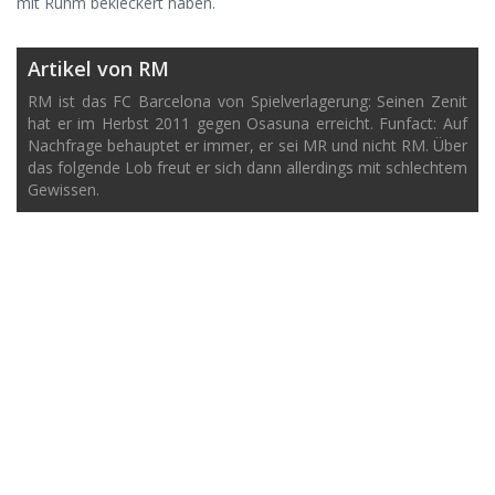
mit Ruhm bekleckert haben.
Artikel von RM
RM ist das FC Barcelona von Spielverlagerung: Seinen Zenit
hat er im Herbst 2011 gegen Osasuna erreicht. Funfact: Auf
Nachfrage behauptet er immer, er sei MR und nicht RM. Über
das folgende Lob freut er sich dann allerdings mit schlechtem
Gewissen.