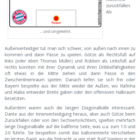
zurückfallen.
Als
… und umgekehrt.
Außenverteidiger tut man sich schwer, von außen nach innen zu
kommen und dann Pässe zu spielen. Götze als Rechtsfuß auf
links (oder eben Thomas Müller) und Robben als Linksfuß auf
rechts konnten mit ihrer Dynamik und ihren Dribbelfähigkeiten
oft etwas in die Mitte ziehen und dann Pässe in den
Zwischenlinienraum spielen. Danach liefen sie sich frei oder
Bayern bespielte aus der Mitte wieder die Außen, wo Rafinha
und Alaba entweder Breite gaben oder den offensiven Halbraum
besetzten.
Außerdem waren auch die langen Diagonalbälle interessant.
Dante aus der Innenverteidigung heraus, aber auch Götze beim
Zurückfallen oder von den Sechsern/Achtern, spielten mehrfach
lange Diagonalbälle auf die ballferne Seite, was u.a. zum 1:0 und
2:0 führte. Sie bespielten somit das ballorientierte Verschieben
im letzten Band, wo die Eintracht ja vier statt fünf Spielern in der