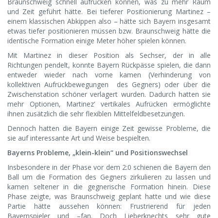
Braunschweig schnell aufrücken können, was zu mehr Raum
und Zeit geführt hätte. Bei tieferer Positionierung Martinez –
einem klassischen Abkippen also – hätte sich Bayern insgesamt
etwas tiefer positionieren müssen bzw. Braunschweig hätte die
identische Formation einige Meter höher spielen können.
Mit Martinez in dieser Position als Sechser, der in alle
Richtungen pendelt, konnte Bayern Rückpässe spielen, die dann
entweder wieder nach vorne kamen (Verhinderung von
kollektiven Aufrückbewegungen des Gegners) oder über die
Zwischenstation schöner verlagert wurden. Dadurch hatten sie
mehr Optionen, Martinez‘ vertikales Aufrücken ermöglichte
ihnen zusätzlich die sehr flexiblen Mittelfeldbesetzungen.
Dennoch hatten die Bayern einige Zeit gewisse Probleme, die
sie auf interessante Art und Weise bespielten.
Bayerns Probleme, „klein-klein“ und Positionswechsel
Insbesondere in der Phase vor dem 2:0 schienen die Bayern den
Ball um die Formation des Gegners zirkulieren zu lassen und
kamen seltener in die gegnerische Formation hinein. Diese
Phase zeigte, was Braunschweig geplant hatte und wie diese
Partie hätte aussehen können: Frustrierend für jeden
Bayernspieler und –fan. Doch Lieberknechts sehr gute