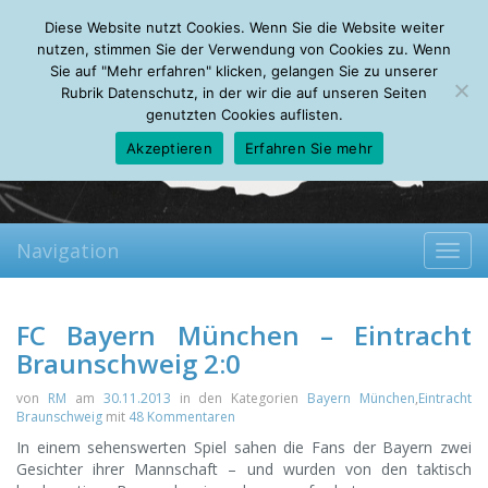
Sunday, 09.08.2026
Diese Website nutzt Cookies. Wenn Sie die Website weiter
Mein Account
About
Autoren
Leseempfehlungen
FAQ
nutzen, stimmen Sie der Verwendung von Cookies zu. Wenn
Sie auf "Mehr erfahren" klicken, gelangen Sie zu unserer
Rubrik Datenschutz, in der wir die auf unseren Seiten
genutzten Cookies auflisten.
Akzeptieren
Erfahren Sie mehr
Navigation
Toggl
navig
FC Bayern München – Eintracht
Braunschweig 2:0
von
RM
am
30.11.2013
in den Kategorien
Bayern München
,
Eintracht
Braunschweig
mit
48 Kommentaren
In einem sehenswerten Spiel sahen die Fans der Bayern zwei
Gesichter ihrer Mannschaft – und wurden von den taktisch