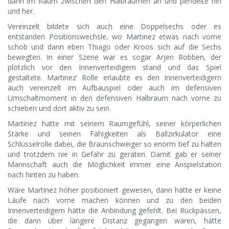
dann im Raum zwischen den Halbräumen an und pendelte hin
und her.
Vereinzelt bildete sich auch eine Doppelsechs oder es
entstanden Positionswechsle, wo Martinez etwas nach vorne
schob und dann eben Thiago oder Kroos sich auf die Sechs
bewegten. In einer Szene war es sogar Arjen Robben, der
plötzlich vor den Innenverteidigern stand und das Spiel
gestaltete. Martinez‘ Rolle erlaubte es den Innenverteidigern
auch vereinzelt im Aufbauspiel oder auch im defensiven
Umschaltmoment in den defensiven Halbraum nach vorne zu
schieben und dort aktiv zu sein.
Martinez hatte mit seinem Raumgefühl, seiner körperlichen
Stärke und seinen Fähigkeiten als Ballzirkulator eine
Schlüsselrolle dabei, die Braunschweiger so enorm tief zu halten
und trotzdem nie in Gefahr zu geraten. Damit gab er seiner
Mannschaft auch die Möglichkeit immer eine Anspielstation
nach hinten zu haben.
Wäre Martinez höher positioniert gewesen, dann hätte er keine
Läufe nach vorne machen können und zu den beiden
Innenverteidigern hätte die Anbindung gefehlt. Bei Rückpässen,
die dann über längere Distanz gegangen wären, hätte