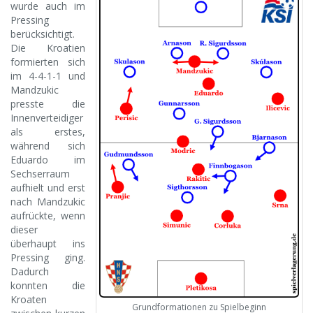
wurde auch im
Pressing
berücksichtigt.
Die Kroatien
formierten sich
im 4-4-1-1 und
Mandzukic
presste die
Innenverteidiger
als erstes,
während sich
Eduardo im
Sechserraum
aufhielt und erst
nach Mandzukic
aufrückte, wenn
dieser
überhaupt ins
Pressing ging.
Dadurch
konnten die
Kroaten
Grundformationen zu Spielbeginn