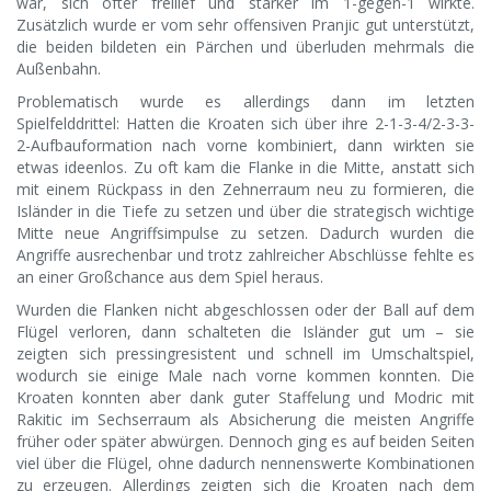
war, sich öfter freilief und stärker im 1-gegen-1 wirkte.
Zusätzlich wurde er vom sehr offensiven Pranjic gut unterstützt,
die beiden bildeten ein Pärchen und überluden mehrmals die
Außenbahn.
Problematisch wurde es allerdings dann im letzten
Spielfelddrittel: Hatten die Kroaten sich über ihre 2-1-3-4/2-3-3-
2-Aufbauformation nach vorne kombiniert, dann wirkten sie
etwas ideenlos. Zu oft kam die Flanke in die Mitte, anstatt sich
mit einem Rückpass in den Zehnerraum neu zu formieren, die
Isländer in die Tiefe zu setzen und über die strategisch wichtige
Mitte neue Angriffsimpulse zu setzen. Dadurch wurden die
Angriffe ausrechenbar und trotz zahlreicher Abschlüsse fehlte es
an einer Großchance aus dem Spiel heraus.
Wurden die Flanken nicht abgeschlossen oder der Ball auf dem
Flügel verloren, dann schalteten die Isländer gut um – sie
zeigten sich pressingresistent und schnell im Umschaltspiel,
wodurch sie einige Male nach vorne kommen konnten. Die
Kroaten konnten aber dank guter Staffelung und Modric mit
Rakitic im Sechserraum als Absicherung die meisten Angriffe
früher oder später abwürgen. Dennoch ging es auf beiden Seiten
viel über die Flügel, ohne dadurch nennenswerte Kombinationen
zu erzeugen. Allerdings zeigten sich die Kroaten nach dem