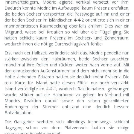
Innenverteidigern, Modric agierte vertikal versetzt vor ihm.
Dadurch konnte Modric im Aufbauspiel kaum Präsenz entfalten,
die beiden Sechser versperrten die Passwege auf ihn und einer
der beiden Sechser im isländischen 4-4-2 orientierte sich in einer
mannorientierten Raumdeckung ebenfalls an ihm. Dies war ein
Mitgrund, wieso bei Kroatien so viel über die Flügel ging. Sie
hatten schlicht kaum Präsenz im Sechser- und Zehnerraum,
wodurch ihnen die nötige Durchschlagskraft fehlte.
Erst nach der Halbzeit veränderte sich das. Modric pendelte nun
stärker zwischen den Halbräumen, beide Sechser tauschten
manchmal ihre Rollen und rückten weiter nach vorne auf. Mit
den einrückenden Außenstürmern und dem nicht mehr so in die
Hohe ziehenden Eduardo hatten sie deutlich mehr Präsenz. Die
rote Karte für Island hatte diesen Effekt nur noch verstärkt.
Island verteidigte im 4-4-1, wodurch Rakitic nahezu gezwungen
wurde, stärker auf die Halbräume zu gehen. Im Verbund mit
Modrics Reaktion darauf sowie den schon geschilderten
Änderungen der Stürmer entstand eine deutlich bessere
Ballzirkulation.
Die Gastgeber wehrten sich allerdings keineswegs schlecht
dagegen; schon vor dem Platzverweis hatten sie einige
interessante Aspekte gezeigt.