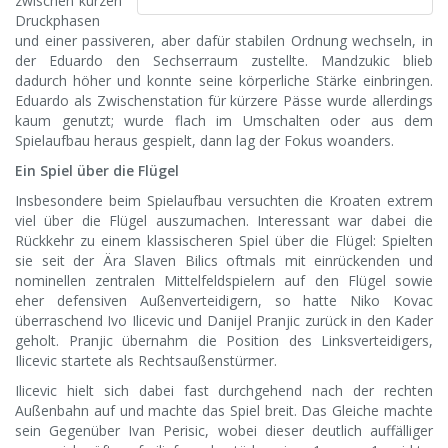
zwischen kurzen
Druckphasen
und einer passiveren, aber dafür stabilen Ordnung wechseln, in
der Eduardo den Sechserraum zustellte. Mandzukic blieb
dadurch höher und konnte seine körperliche Stärke einbringen.
Eduardo als Zwischenstation für kürzere Pässe wurde allerdings
kaum genutzt; wurde flach im Umschalten oder aus dem
Spielaufbau heraus gespielt, dann lag der Fokus woanders.
Ein Spiel über die Flügel
Insbesondere beim Spielaufbau versuchten die Kroaten extrem
viel über die Flügel auszumachen. Interessant war dabei die
Rückkehr zu einem klassischeren Spiel über die Flügel: Spielten
sie seit der Ära Slaven Bilics oftmals mit einrückenden und
nominellen zentralen Mittelfeldspielern auf den Flügel sowie
eher defensiven Außenverteidigern, so hatte Niko Kovac
überraschend Ivo Ilicevic und Danijel Pranjic zurück in den Kader
geholt. Pranjic übernahm die Position des Linksverteidigers,
Ilicevic startete als Rechtsaußenstürmer.
Ilicevic hielt sich dabei fast durchgehend nach der rechten
Außenbahn auf und machte das Spiel breit. Das Gleiche machte
sein Gegenüber Ivan Perisic, wobei dieser deutlich auffälliger