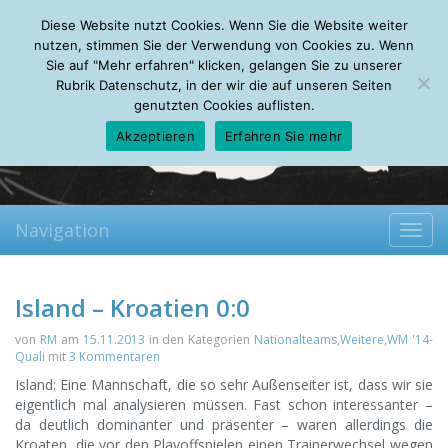
Saturday, 08.08.2026
Diese Website nutzt Cookies. Wenn Sie die Website weiter
Mein Account
About
Autoren
Leseempfehlungen
FAQ
nutzen, stimmen Sie der Verwendung von Cookies zu. Wenn
Sie auf "Mehr erfahren" klicken, gelangen Sie zu unserer
Rubrik Datenschutz, in der wir die auf unseren Seiten
genutzten Cookies auflisten.
Akzeptieren
Erfahren Sie mehr
Navigation
Toggl
navig
Island – Kroatien 0:0
von
RM
am
15.11.2013
in den Kategorien
Nationalteams
,
Weitere
,
WM '14-
Quali
mit
3 Kommentaren
Island: Eine Mannschaft, die so sehr Außenseiter ist, dass wir sie
eigentlich mal analysieren müssen. Fast schon interessanter –
da deutlich dominanter und präsenter – waren allerdings die
Kroaten, die vor den Playoffspielen einen Trainerwechsel wegen