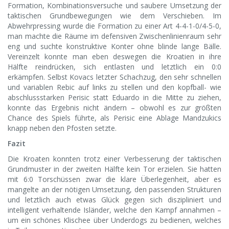
Formation, Kombinationsversuche und saubere Umsetzung der
taktischen Grundbewegungen wie dem Verschieben. Im
Abwehrpressing wurde die Formation zu einer Art 4-4-1-0/4-5-0,
man machte die Räume im defensiven Zwischenlinienraum sehr
eng und suchte konstruktive Konter ohne blinde lange Bälle.
Vereinzelt konnte man eben deswegen die Kroatien in ihre
Hälfte reindrücken, sich entlasten und letztlich ein 0:0
erkämpfen. Selbst Kovacs letzter Schachzug, den sehr schnellen
und variablen Rebic auf links zu stellen und den kopfball- wie
abschlussstarken Perisic statt Eduardo in die Mitte zu ziehen,
konnte das Ergebnis nicht ändern – obwohl es zur größten
Chance des Spiels führte, als Perisic eine Ablage Mandzukics
knapp neben den Pfosten setzte.
Fazit
Die Kroaten konnten trotz einer Verbesserung der taktischen
Grundmuster in der zweiten Hälfte kein Tor erzielen. Sie hatten
mit 6:0 Torschüssen zwar die klare Überlegenheit, aber es
mangelte an der nötigen Umsetzung, den passenden Strukturen
und letztlich auch etwas Glück gegen sich diszipliniert und
intelligent verhaltende Isländer, welche den Kampf annahmen –
um ein schönes Klischee über Underdogs zu bedienen, welches