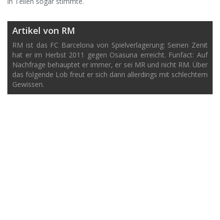
in Teilen sogar stimmte.
Artikel von RM
RM ist das FC Barcelona von Spielverlagerung: Seinen Zenit
hat er im Herbst 2011 gegen Osasuna erreicht. Funfact: Auf
Nachfrage behauptet er immer, er sei MR und nicht RM. Über
das folgende Lob freut er sich dann allerdings mit schlechtem
Gewissen.