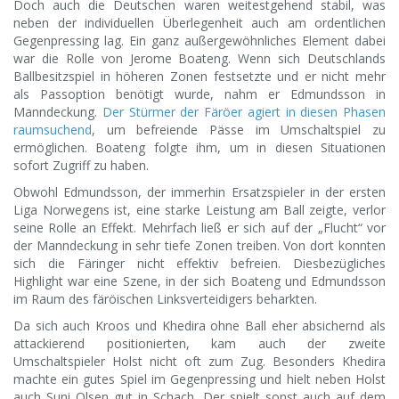
Doch auch die Deutschen waren weitestgehend stabil, was
neben der individuellen Überlegenheit auch am ordentlichen
Gegenpressing lag. Ein ganz außergewöhnliches Element dabei
war die Rolle von Jerome Boateng. Wenn sich Deutschlands
Ballbesitzspiel in höheren Zonen festsetzte und er nicht mehr
als Passoption benötigt wurde, nahm er Edmundsson in
Manndeckung.
Der Stürmer der Färöer agiert in diesen Phasen
raumsuchend
, um befreiende Pässe im Umschaltspiel zu
ermöglichen. Boateng folgte ihm, um in diesen Situationen
sofort Zugriff zu haben.
Obwohl Edmundsson, der immerhin Ersatzspieler in der ersten
Liga Norwegens ist, eine starke Leistung am Ball zeigte, verlor
seine Rolle an Effekt. Mehrfach ließ er sich auf der „Flucht“ vor
der Manndeckung in sehr tiefe Zonen treiben. Von dort konnten
sich die Färinger nicht effektiv befreien. Diesbezügliches
Highlight war eine Szene, in der sich Boateng und Edmundsson
im Raum des färöischen Linksverteidigers beharkten.
Da sich auch Kroos und Khedira ohne Ball eher absichernd als
attackierend positionierten, kam auch der zweite
Umschaltspieler Holst nicht oft zum Zug. Besonders Khedira
machte ein gutes Spiel im Gegenpressing und hielt neben Holst
auch Suni Olsen gut in Schach. Der spielt sonst auch auf dem