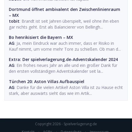
Dortmund öffnet ambivalent den Zwischenlinienraum
– MX
tobit
: Brandt ist seit Jahren überspielt, weil ohne ihn eben
gar nichts geht. Erst als Balancierer von Bellingh...
Bo henrikisiert die Bayern – MX
AG
: Ja, mein Eindruck war auch immer, dass er Risiko in
Kauf nimmt, um vorne mehr Tore zu schießen. Ob man d...
Extra: Der spielverlagerung.de-Adventskalender 2024
AG
: Ein frohes neues Jahr an alle und ein großer Dank für
den ersten vollständigen Adventskalender seit la...
Türchen 20: Aston Villas Aufbauspiel
AG
: Danke für die vielen Artikel! Aston Villa ist zu Hause echt
stark, aber auswärts sieht das wie im Artik...
Copyright 2026 - Spielverlagerung.de
Kontakt
·
AGBs
·
Datenschutz
·
Impressum