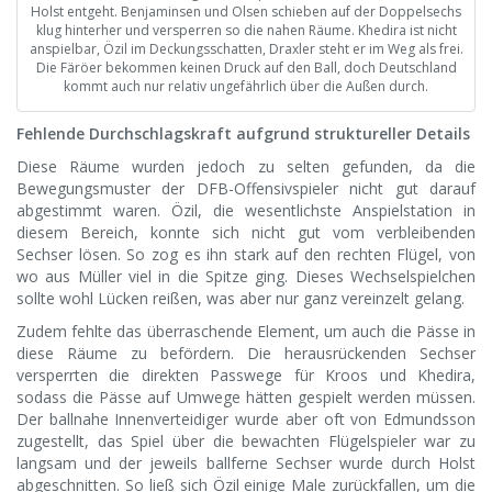
Holst entgeht. Benjaminsen und Olsen schieben auf der Doppelsechs
klug hinterher und versperren so die nahen Räume. Khedira ist nicht
anspielbar, Özil im Deckungsschatten, Draxler steht er im Weg als frei.
Die Färöer bekommen keinen Druck auf den Ball, doch Deutschland
kommt auch nur relativ ungefährlich über die Außen durch.
Fehlende Durchschlagskraft aufgrund struktureller Details
Diese Räume wurden jedoch zu selten gefunden, da die
Bewegungsmuster der DFB-Offensivspieler nicht gut darauf
abgestimmt waren. Özil, die wesentlichste Anspielstation in
diesem Bereich, konnte sich nicht gut vom verbleibenden
Sechser lösen. So zog es ihn stark auf den rechten Flügel, von
wo aus Müller viel in die Spitze ging. Dieses Wechselspielchen
sollte wohl Lücken reißen, was aber nur ganz vereinzelt gelang.
Zudem fehlte das überraschende Element, um auch die Pässe in
diese Räume zu befördern. Die herausrückenden Sechser
versperrten die direkten Passwege für Kroos und Khedira,
sodass die Pässe auf Umwege hätten gespielt werden müssen.
Der ballnahe Innenverteidiger wurde aber oft von Edmundsson
zugestellt, das Spiel über die bewachten Flügelspieler war zu
langsam und der jeweils ballferne Sechser wurde durch Holst
abgeschnitten. So ließ sich Özil einige Male zurückfallen, um die