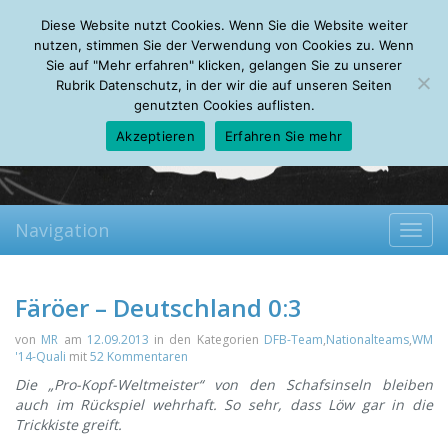
Thursday, 06.08.2026
Diese Website nutzt Cookies. Wenn Sie die Website weiter
Mein Account
About
Autoren
Leseempfehlungen
FAQ
nutzen, stimmen Sie der Verwendung von Cookies zu. Wenn
Sie auf "Mehr erfahren" klicken, gelangen Sie zu unserer
Rubrik Datenschutz, in der wir die auf unseren Seiten
genutzten Cookies auflisten.
Akzeptieren
Erfahren Sie mehr
Navigation
Toggl
navig
Färöer – Deutschland 0:3
von
MR
am
12.09.2013
in den Kategorien
DFB-Team
,
Nationalteams
,
WM
'14-Quali
mit
52 Kommentaren
Die „Pro-Kopf-Weltmeister“ von den Schafsinseln bleiben
auch im Rückspiel wehrhaft. So sehr, dass Löw gar in die
Trickkiste greift.