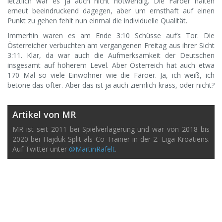
letztlich war es ja auch nicht notwendig. Die Färöer halten
erneut beeindruckend dagegen, aber um ernsthaft auf einen
Punkt zu gehen fehlt nun einmal die individuelle Qualität.
Immerhin waren es am Ende 3:10 Schüsse auf’s Tor. Die
Österreicher verbuchten am vergangenen Freitag aus ihrer Sicht
3:11. Klar, da war auch die Aufmerksamkeit der Deutschen
insgesamt auf höherem Level. Aber Österreich hat auch etwa
170 Mal so viele Einwohner wie die Färöer. Ja, ich weiß, ich
betone das öfter. Aber das ist ja auch ziemlich krass, oder nicht?
Artikel von MR
MR ist seit 2011 bei Spielverlagerung und war von 2018 bis
2020 bei Hajduk Split als Co-Trainer in der 2. Liga Kroatiens.
Auf Twitter unter
@MartinRafelt
.