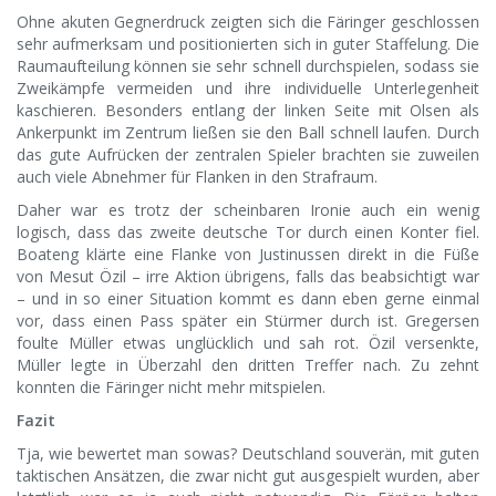
Ohne akuten Gegnerdruck zeigten sich die Färinger geschlossen
sehr aufmerksam und positionierten sich in guter Staffelung. Die
Raumaufteilung können sie sehr schnell durchspielen, sodass sie
Zweikämpfe vermeiden und ihre individuelle Unterlegenheit
kaschieren. Besonders entlang der linken Seite mit Olsen als
Ankerpunkt im Zentrum ließen sie den Ball schnell laufen. Durch
das gute Aufrücken der zentralen Spieler brachten sie zuweilen
auch viele Abnehmer für Flanken in den Strafraum.
Daher war es trotz der scheinbaren Ironie auch ein wenig
logisch, dass das zweite deutsche Tor durch einen Konter fiel.
Boateng klärte eine Flanke von Justinussen direkt in die Füße
von Mesut Özil – irre Aktion übrigens, falls das beabsichtigt war
– und in so einer Situation kommt es dann eben gerne einmal
vor, dass einen Pass später ein Stürmer durch ist. Gregersen
foulte Müller etwas unglücklich und sah rot. Özil versenkte,
Müller legte in Überzahl den dritten Treffer nach. Zu zehnt
konnten die Färinger nicht mehr mitspielen.
Fazit
Tja, wie bewertet man sowas? Deutschland souverän, mit guten
taktischen Ansätzen, die zwar nicht gut ausgespielt wurden, aber