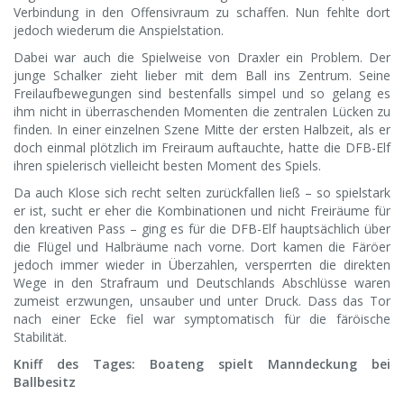
Verbindung in den Offensivraum zu schaffen. Nun fehlte dort
jedoch wiederum die Anspielstation.
Dabei war auch die Spielweise von Draxler ein Problem. Der
junge Schalker zieht lieber mit dem Ball ins Zentrum. Seine
Freilaufbewegungen sind bestenfalls simpel und so gelang es
ihm nicht in überraschenden Momenten die zentralen Lücken zu
finden. In einer einzelnen Szene Mitte der ersten Halbzeit, als er
doch einmal plötzlich im Freiraum auftauchte, hatte die DFB-Elf
ihren spielerisch vielleicht besten Moment des Spiels.
Da auch Klose sich recht selten zurückfallen ließ – so spielstark
er ist, sucht er eher die Kombinationen und nicht Freiräume für
den kreativen Pass – ging es für die DFB-Elf hauptsächlich über
die Flügel und Halbräume nach vorne. Dort kamen die Färöer
jedoch immer wieder in Überzahlen, versperrten die direkten
Wege in den Strafraum und Deutschlands Abschlüsse waren
zumeist erzwungen, unsauber und unter Druck. Dass das Tor
nach einer Ecke fiel war symptomatisch für die färöische
Stabilität.
Kniff des Tages: Boateng spielt Manndeckung bei
Ballbesitz