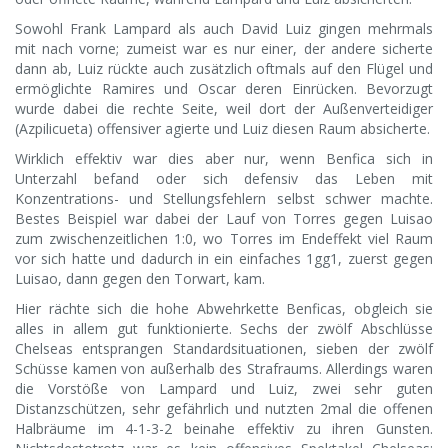
Sowohl Frank Lampard als auch David Luiz gingen mehrmals
mit nach vorne; zumeist war es nur einer, der andere sicherte
dann ab, Luiz rückte auch zusätzlich oftmals auf den Flügel und
ermöglichte Ramires und Oscar deren Einrücken. Bevorzugt
wurde dabei die rechte Seite, weil dort der Außenverteidiger
(Azpilicueta) offensiver agierte und Luiz diesen Raum absicherte.
Wirklich effektiv war dies aber nur, wenn Benfica sich in
Unterzahl befand oder sich defensiv das Leben mit
Konzentrations- und Stellungsfehlern selbst schwer machte.
Bestes Beispiel war dabei der Lauf von Torres gegen Luisao
zum zwischenzeitlichen 1:0, wo Torres im Endeffekt viel Raum
vor sich hatte und dadurch in ein einfaches 1gg1, zuerst gegen
Luisao, dann gegen den Torwart, kam.
Hier rächte sich die hohe Abwehrkette Benficas, obgleich sie
alles in allem gut funktionierte. Sechs der zwölf Abschlüsse
Chelseas entsprangen Standardsituationen, sieben der zwölf
Schüsse kamen von außerhalb des Strafraums. Allerdings waren
die Vorstöße von Lampard und Luiz, zwei sehr guten
Distanzschützen, sehr gefährlich und nutzten 2mal die offenen
Halbräume im 4-1-3-2 beinahe effektiv zu ihren Gunsten.