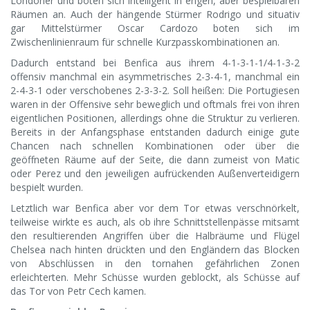
Londoner und boten sich intelligent in engen, aber bespielbaren
Räumen an. Auch der hängende Stürmer Rodrigo und situativ
gar Mittelstürmer Oscar Cardozo boten sich im
Zwischenlinienraum für schnelle Kurzpasskombinationen an.
Dadurch entstand bei Benfica aus ihrem 4-1-3-1-1/4-1-3-2
offensiv manchmal ein asymmetrisches 2-3-4-1, manchmal ein
2-4-3-1 oder verschobenes 2-3-3-2. Soll heißen: Die Portugiesen
waren in der Offensive sehr beweglich und oftmals frei von ihren
eigentlichen Positionen, allerdings ohne die Struktur zu verlieren.
Bereits in der Anfangsphase entstanden dadurch einige gute
Chancen nach schnellen Kombinationen oder über die
geöffneten Räume auf der Seite, die dann zumeist von Matic
oder Perez und den jeweiligen aufrückenden Außenverteidigern
bespielt wurden.
Letztlich war Benfica aber vor dem Tor etwas verschnörkelt,
teilweise wirkte es auch, als ob ihre Schnittstellenpässe mitsamt
den resultierenden Angriffen über die Halbräume und Flügel
Chelsea nach hinten drückten und den Engländern das Blocken
von Abschlüssen in den tornahen gefährlichen Zonen
erleichterten. Mehr Schüsse wurden geblockt, als Schüsse auf
das Tor von Petr Cech kamen.