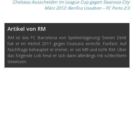
Chelseas Ausscheiden im League Cup gegen Swansea City
März 2012: Benfica Lissabon – FC Porto 2:3
Artikel von RM
RM ist das FC Barcelona von Spielverlagerung: Seinen Zenit
hat er im Herbst 2011 gegen Osasuna erreicht. Funfact: Auf
Nachfrage behauptet er immer, er sei MR und nicht RM. Über
das folgende Lob freut er sich dann allerdings mit schlechtem
Gewissen.