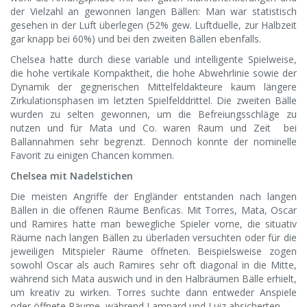
der Vielzahl an gewonnen langen Bällen: Man war statistisch
gesehen in der Luft überlegen (52% gew. Luftduelle, zur Halbzeit
gar knapp bei 60%) und bei den zweiten Bällen ebenfalls.
Chelsea hatte durch diese variable und intelligente Spielweise,
die hohe vertikale Kompaktheit, die hohe Abwehrlinie sowie der
Dynamik der gegnerischen Mittelfeldakteure kaum längere
Zirkulationsphasen im letzten Spielfelddrittel. Die zweiten Bälle
wurden zu selten gewonnen, um die Befreiungsschläge zu
nutzen und für Mata und Co. waren Raum und Zeit bei
Ballannahmen sehr begrenzt. Dennoch konnte der nominelle
Favorit zu einigen Chancen kommen.
Chelsea mit Nadelstichen
Die meisten Angriffe der Engländer entstanden nach langen
Bällen in die offenen Räume Benficas. Mit Torres, Mata, Oscar
und Ramires hatte man bewegliche Spieler vorne, die situativ
Räume nach langen Bällen zu überladen versuchten oder für die
jeweiligen Mitspieler Räume öffneten. Beispielsweise zogen
sowohl Oscar als auch Ramires sehr oft diagonal in die Mitte,
während sich Mata auswich und in den Halbräumen Bälle erhielt,
um kreativ zu wirken. Torres suchte dann entweder Anspiele
oder öffnete Räume, während Lampard und Luiz absicherten.