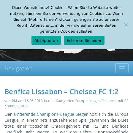
Monday, 10.08.2026
Diese Website nutzt Cookies. Wenn Sie die Website weiter
Mein Account
About
Autoren
Leseempfehlungen
FAQ
nutzen, stimmen Sie der Verwendung von Cookies zu. Wenn
Sie auf "Mehr erfahren" klicken, gelangen Sie zu unserer
Rubrik Datenschutz, in der wir die auf unseren Seiten
genutzten Cookies auflisten.
Akzeptieren
Erfahren Sie mehr
Navigation
Toggl
navig
Benfica Lissabon – Chelsea FC 1:2
von
RM
am
16.05.2013
in den Kategorien
Europa League
,
Featured
mit
33
Kommentaren
Der
amtierende Champions-League-Sieger
holt sich die Europa
League.
In einem nett anzusehenden Spiel gewannen die Blues
trotz einer optischen Unterlegenheit mit 1:2 und Benficas
Finalfluch geht weiter. Es war das siebte Europapokalfinale