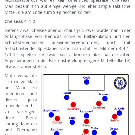
Nichtsdestotrotz war es kein offensives Spektakel Chelseas:
Man besann sich auf einige wenige und eher simple taktische
Mittel, die am Ende zum Sieg reichen sollten.
Chelseas 4-4-2
Defensiv war Chelsea aber durchaus gut. Zwar wurde man in der
Anfangsphase von Benficas schneller Ballzirkulation und den
Schnittstellenpässen auseinandergenommen, doch mit
fortschreitender Spieldauer stand man stabiler. Mit dem 4-4-1-
1/4-4-2 spielten sie zwar passiv, konnten aber nach leichten
Adjustierungen in der Breitenstaffelung (engere Mittelfeldkette)
etwas stabiler stehen.
Mata versuchte
sich einige Male
an Matic zu
orientieren und
diesen quasi
manndeckend
zu verfolgen,
doch Perez
sprang dann ein
und übernahm