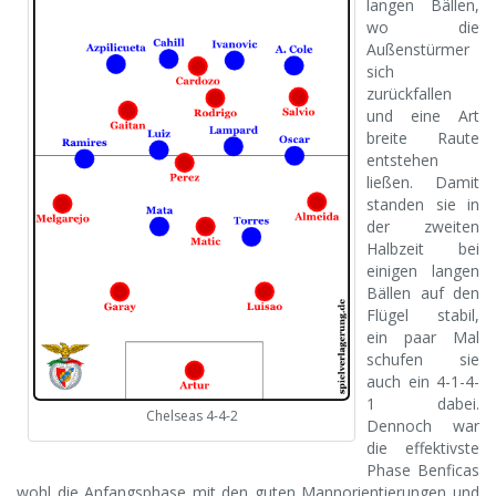
langen Bällen,
wo die
Außenstürmer
sich
zurückfallen
und eine Art
breite Raute
entstehen
ließen. Damit
standen sie in
der zweiten
Halbzeit bei
einigen langen
Bällen auf den
Flügel stabil,
ein paar Mal
schufen sie
auch ein 4-1-4-
1 dabei.
Chelseas 4-4-2
Dennoch war
die effektivste
Phase Benficas
wohl die Anfangsphase mit den guten Mannorientierungen und