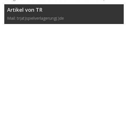
Artikel von TR
Mail: tr(at)spielverlagerung(.)de