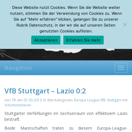
Friday, 07.08.2026
Diese Website nutzt Cookies. Wenn Sie die Website weiter
Mein Account
About
Autoren
Leseempfehlungen
FAQ
nutzen, stimmen Sie der Verwendung von Cookies zu. Wenn
Sie auf "Mehr erfahren" klicken, gelangen Sie zu unserer
Rubrik Datenschutz, in der wir die auf unseren Seiten
genutzten Cookies auflisten.
Akzeptieren
Erfahren Sie mehr
Navigation
Toggl
navig
VfB Stuttgart – Lazio 0:2
von
TR
am
07.03.2013
in den Kategorien
Europa League
,
VfB Stuttgart
mit
4 Kommentaren
Stuttgarter Verfehlungen im Sechserraum von effektivem Lazio
bestraft.
Beide Mannschaften traten zu diesem Europa-League-