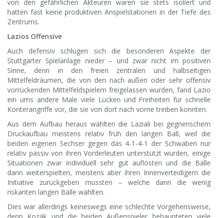
von den gefährlichen Akteuren waren sie stets isoliert und
hatten fast keine produktiven Anspielstationen in der Tiefe des
Zentrums.
Lazios Offensive
Auch defensiv schlugen sich die besonderen Aspekte der
Stuttgarter Spielanlage nieder – und zwar nicht im positiven
Sinne, denn in den freien zentralen und halbseitigen
Mittelfeldräumen, die von den nach außen oder sehr offensiv
vorrückenden Mittelfeldspielern freigelassen wurden, fand Lazio
ein ums andere Male viele Lücken und Freiheiten für schnelle
Konterangriffe vor, die sie von dort nach vorne treiben konnten.
Aus dem Aufbau heraus wählten die Laziali bei gegnerischem
Druckaufbau meistens relativ früh den langen Ball, weil die
beiden eigenen Sechser gegen das 4-1-4-1 der Schwaben nur
relativ passiv von ihren Vorderleuten unterstützt wurden, einige
Situationen zwar individuell sehr gut auflösten und die Bälle
dann weiterspielten, meistens aber ihren Innenverteidigern die
Initiative zurückgeben mussten – welche dann die wenig
riskanten langen Bälle wählten.
Dies war allerdings keineswegs eine schlechte Vorgehensweise,
denn Kozák und die beiden Außenspieler behaupteten viele