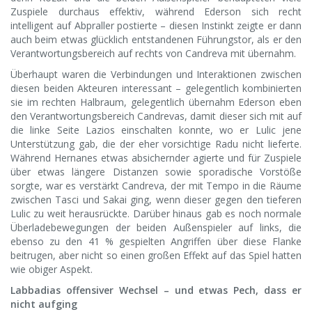
Zuspiele durchaus effektiv, während Ederson sich recht
intelligent auf Abpraller postierte – diesen Instinkt zeigte er dann
auch beim etwas glücklich entstandenen Führungstor, als er den
Verantwortungsbereich auf rechts von Candreva mit übernahm.
Überhaupt waren die Verbindungen und Interaktionen zwischen
diesen beiden Akteuren interessant – gelegentlich kombinierten
sie im rechten Halbraum, gelegentlich übernahm Ederson eben
den Verantwortungsbereich Candrevas, damit dieser sich mit auf
die linke Seite Lazios einschalten konnte, wo er Lulic jene
Unterstützung gab, die der eher vorsichtige Radu nicht lieferte.
Während Hernanes etwas absichernder agierte und für Zuspiele
über etwas längere Distanzen sowie sporadische Vorstöße
sorgte, war es verstärkt Candreva, der mit Tempo in die Räume
zwischen Tasci und Sakai ging, wenn dieser gegen den tieferen
Lulic zu weit herausrückte. Darüber hinaus gab es noch normale
Überladebewegungen der beiden Außenspieler auf links, die
ebenso zu den 41 % gespielten Angriffen über diese Flanke
beitrugen, aber nicht so einen großen Effekt auf das Spiel hatten
wie obiger Aspekt.
Labbadias offensiver Wechsel – und etwas Pech, dass er
nicht aufging