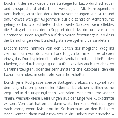
Doch mit der Zeit wurde diese Strategie für Lazio durchschaubar
und entsprechend einfach zu verteidigen. Mit konsequentem
Verschieben, Zustellen der Offensiv-Verbindungen zur Mitte und
dafür etwas weniger Augenmerk auf die zentralen Achterräume
gelang es Lazio anschließend über weite Strecken sehr effektiv,
die Stuttgarter trotz deren Support durch Maxim und vor allem
Gentner bei ihren Angriffen auf den Seiten festzunageln, so dass
die Bemühungen des Bundesligisten weitgehend versandeten.
Diesem fehlte nämlich von den Seiten der mögliche Weg ins
Zentrum, um von dort zum Torerfolg zu kommen – es blieben
einzig das Durchspielen über die Außenbahn mit anschließenden
Flanken, die durch einige gute Läufe Okazakis auch am ehesten
Gefahr erzeugten, oder der sehr umständliche Rückpass, den die
Laziali zumindest in sehr tiefe Bereiche zuließen.
Durch jene Rückpässe spielte Stuttgart praktisch diagonal von
den eigentlichen potentiellen Überzahlbereichen seitlich-vorne
weg und in die ursprünglichen, zentralen Problemräume wieder
hinein, weshalb diese Befreiungen aus der Enge wie Rückschritte
wirkten. Von dort hatten sie dann weiterhin keine Verbindungen
nach vorne, wenn Kvist dort im Sechserraum an den Ball kam
oder Gentner dann mal rückwärts in die Halbräume dribbelte –