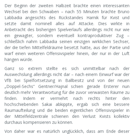
Der Beginn der zweiten Halbzeit brachte einen interessanten
Wechsel bei den Schwaben – nach 55 Minuten brachte Bruno
Labbadia angesichts des Rückstandes Harnik für Kvist und
setzte damit nominell alles auf Attacke. Dies wirkte in
Anbetracht des bisherigen Spielverlaufs allerdings nicht nur wie
ein gewagter, sondern eventuell kontraproduktiver Zug –
schließlich nahm Labbadia seinen einzigen wirklichen Sechser,
der die tiefen Mittelfeldräume besetzt hatte, aus der Partie und
warf einen weiteren Offensivspieler hinein, der nur in der Luft
hängen würde.
Ganz so extrem stellte es sich unmittelbar nach der
Auswechslung allerdings nicht dar – nach einem Einwurf war der
VfB bei Spielfortsetzung in Ballbesitz und von der neuen
„Doppel-Sechs“ Gentner/Hajnal schien gerade Ersterer nun
deutlich mehr Verantwortung für die zuvor verwaisten Räume zu
finden. Indem er vermehrt nach rechts hinter den
hochschiebenden Sakai abkippte, ergab sich eine bessere
Raumaufteilung und die beiden eigentlichen Offensivspieler in
der Mittelfeldzentrale schienen den Verlust Kvists kollektiv
durchaus kompensieren zu können.
Von daher war es natürlich unglücklich, dass am Ende dieser