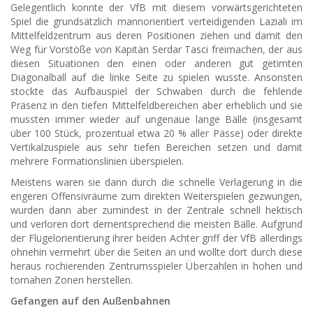
Gelegentlich konnte der VfB mit diesem vorwärtsgerichteten
Spiel die grundsätzlich mannorientiert verteidigenden Laziali im
Mittelfeldzentrum aus deren Positionen ziehen und damit den
Weg für Vorstöße von Kapitän Serdar Tasci freimachen, der aus
diesen Situationen den einen oder anderen gut getimten
Diagonalball auf die linke Seite zu spielen wusste. Ansonsten
stockte das Aufbauspiel der Schwaben durch die fehlende
Präsenz in den tiefen Mittelfeldbereichen aber erheblich und sie
mussten immer wieder auf ungenaue lange Bälle (insgesamt
über 100 Stück, prozentual etwa 20 % aller Pässe) oder direkte
Vertikalzuspiele aus sehr tiefen Bereichen setzen und damit
mehrere Formationslinien überspielen.
Meistens waren sie dann durch die schnelle Verlagerung in die
engeren Offensivräume zum direkten Weiterspielen gezwungen,
wurden dann aber zumindest in der Zentrale schnell hektisch
und verloren dort dementsprechend die meisten Bälle. Aufgrund
der Flügelorientierung ihrer beiden Achter griff der VfB allerdings
ohnehin vermehrt über die Seiten an und wollte dort durch diese
heraus rochierenden Zentrumsspieler Überzahlen in hohen und
tornahen Zonen herstellen.
Gefangen auf den Außenbahnen