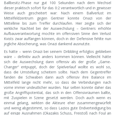
Ballbesitz-Phase nur gut 100 Sekunden nach dem Wechsel
dieser praktisch sofort für das 0:2 verantwortlich und in gewisser
Weise auch gescheitert war: Nach einem Ballverlust im
Mittelfeldzentrum gegen Gentner konnte Onazi von der
Mittellinie bis zum Treffer durchlaufen. Hier zeigte sich der
wirkliche Nachteil bei der Auswechslung – Gentners erhöhte
Aufbauverantwortung mochte im offensiven Sinne den Verlust
Kvists zwar auffangen können, doch in der Defensive fehlte nun
jegliche Absicherung, was Onazi dankend ausnutzte.
Es hätte – wenn Onazi bei seinem Dribbling erfolglos geblieben
wäre – definitiv auch anders kommen können. Vielleicht hätte
sich die Auswechslung dann offensiv als der große „Game-
Changer“ entpuppt, doch der Spielverlauf wollte es wohl so,
dass die Umstellung scheitern sollte. Nach dem Gegentreffer
fanden die Schwaben dann auch offensiv ihre Balance im
Mittelfeld lange nicht mehr, so dass die Verbindungen nach
vorne immer undeutlicher wurden. Nur selten konnte daher das
große Angriffspotential, das sich in den Offensivräumen ballte,
mit Zuspielen in Szene gesetzt werden. Doch auch wenn es
einmal gelang, wirkten die Akteure eher zusammengewürfelt
und wenig abgestimmt, so dass Lazios gute Endverteidigung bis
auf einige Ausnahmen (Okazakis Schuss, Freistoß nach Foul an