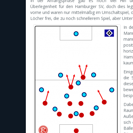
In der Anfangsphase gab es noch viel Hin u
Überlegenheit für den Hamburger SV, doch dies leg
vorne und waren nur mittelmäßig im Umschaltspiel, 
Löcher frei, die zu noch schnellerem Spiel, aber Unter
In d
Mann
mann
posi
hori
Hamb
kaum 
Eini
die 
dies
bewe
besp
Dabe
Raum
Auße
sich
Bäll