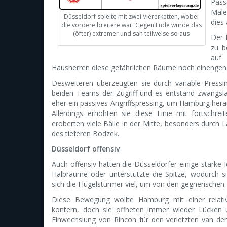
Päss
Male
Düsseldorf spielte mit zwei Viererketten, wobei
dies 
die vordere breitere war. Gegen Ende wurde das
(öfter) extremer und sah teilweise so aus
Der 
zu b
auf 
Hausherren diese gefährlichen Räume noch einengen
Desweiteren überzeugten sie durch variable Pressi
beiden Teams der Zugriff und es entstand zwangsläu
eher ein passives Angriffspressing, um Hamburg hera
Allerdings erhöhten sie diese Linie mit fortschre
eroberten viele Bälle in der Mitte, besonders durch
des tieferen Bodzek.
Düsseldorf offensiv
Auch offensiv hatten die Düsseldorfer einige starke I
Halbräume oder unterstützte die Spitze, wodurch
sich die Flügelstürmer viel, um von den gegnerisch
Diese Bewegung wollte Hamburg mit einer relativ
kontern, doch sie öffneten immer wieder Lücken 
Einwechslung von Rincon für den verletzten van de