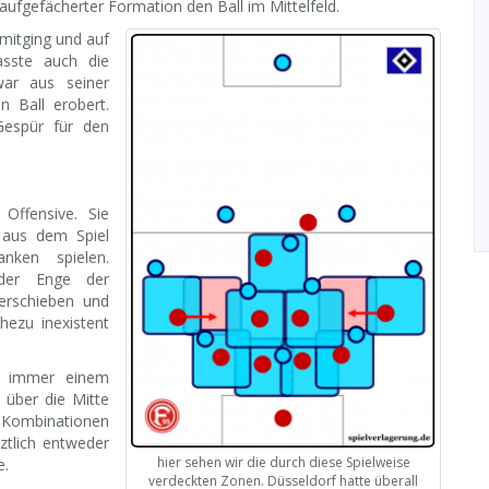
aufgefächerter Formation den Ball im Mittelfeld.
mitging und auf
passte auch die
war aus seiner
n Ball erobert.
Gespür für den
Offensive. Sie
 aus dem Spiel
nken spielen.
 der Enge der
erschieben und
ezu inexistent
gs immer einem
 über die Mitte
 Kombinationen
ztlich entweder
hier sehen wir die durch diese Spielweise
e.
verdeckten Zonen. Düsseldorf hatte überall