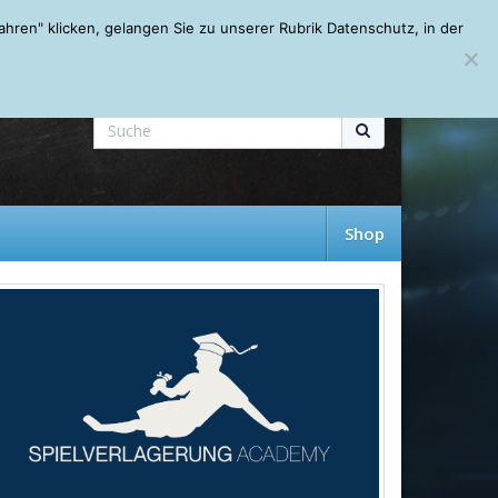
Mein Account
About
Autoren
Leseempfehlungen
FAQ
ren" klicken, gelangen Sie zu unserer Rubrik Datenschutz, in der
Shop