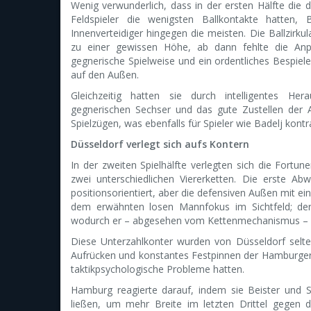
Wenig verwunderlich, dass in der ersten Hälfte die d
Feldspieler die wenigsten Ballkontakte hatten, 
Innenverteidiger hingegen die meisten. Die Ballzirkul
zu einer gewissen Höhe, ab dann fehlte die An
gegnerische Spielweise und ein ordentliches Bespiel
auf den Außen.
Gleichzeitig hatten sie durch intelligentes Her
gegnerischen Sechser und das gute Zustellen der 
Spielzügen, was ebenfalls für Spieler wie Badelj kontra
Düsseldorf verlegt sich aufs Kontern
In der zweiten Spielhälfte verlegten sich die Fortun
zwei unterschiedlichen Viererketten. Die erste Ab
positionsorientiert, aber die defensiven Außen mit ei
dem erwähnten losen Mannfokus im Sichtfeld; der
wodurch er – abgesehen vom Kettenmechanismus – d
Diese Unterzahlkonter wurden von Düsseldorf selt
Aufrücken und konstantes Festpinnen der Hamburger
taktikpsychologische Probleme hatten.
Hamburg reagierte darauf, indem sie Beister und S
ließen, um mehr Breite im letzten Drittel gegen d