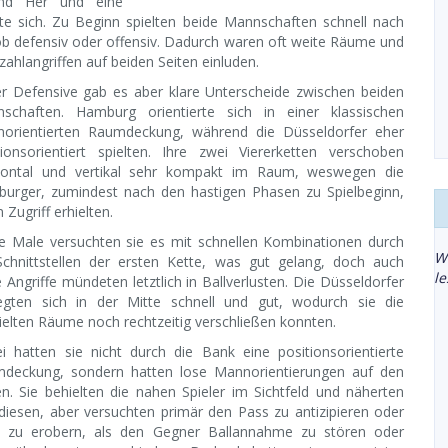
nd Her und eine
te sich. Zu Beginn spielten beide Mannschaften schnell nach
ob defensiv oder offensiv. Dadurch waren oft weite Räume und
zahlangriffen auf beiden Seiten einluden.
er Defensive gab es aber klare Unterscheide zwischen beiden
schaften. Hamburg orientierte sich in einer klassischen
orientierten Raumdeckung, während die Düsseldorfer eher
tionsorientiert spielten. Ihre zwei Viererketten verschoben
zontal und vertikal sehr kompakt im Raum, weswegen die
urger, zumindest nach den hastigen Phasen zu Spielbeginn,
Zugriff erhielten.
ge Male versuchten sie es mit schnellen Kombinationen durch
W
Schnittstellen der ersten Kette, was gut gelang, doch auch
l
e Angriffe mündeten letztlich in Ballverlusten. Die Düsseldorfer
gten sich in der Mitte schnell und gut, wodurch sie die
ielten Räume noch rechtzeitig verschließen konnten.
i hatten sie nicht durch die Bank eine positionsorientierte
deckung, sondern hatten lose Mannorientierungen auf den
n. Sie behielten die nahen Spieler im Sichtfeld und näherten
 diesen, aber versuchten primär den Pass zu antizipieren oder
e zu erobern, als den Gegner Ballannahme zu stören oder