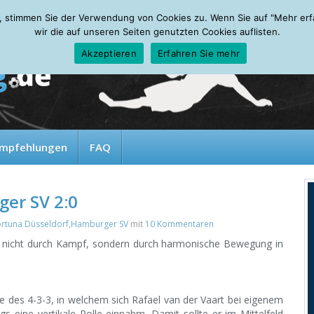
, stimmen Sie der Verwendung von Cookies zu. Wenn Sie auf "Mehr erfah
wir die auf unseren Seiten genutzten Cookies auflisten.
Akzeptieren
Erfahren Sie mehr
mpfehlungen
FAQ
er SV 2:0
ortuna Düsseldorf
,
Hamburger SV
mit
10 Kommentaren
ng, nicht durch Kampf, sondern durch harmonische Bewegung in
e des 4-3-3, in welchem sich Rafael van der Vaart bei eigenem
ings eine vertikale Rolle einnahm. Damit sollte er im Mittelfeld