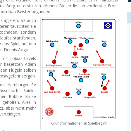
us Berg unterstützen können. Dieser lief an vorderster Front
ximilian Beister begannen.
s agieren, als auch
teren tauschten sie
 Rochaden, sondern
laufes stattfanden.
 das Spiel, auf den
und Dennis Aogo.
 mit Tobias Levels
or besetzten Adam
en Flügeln sollten
nsivgefahr sorgen.
 den Hamburger SV
sseldorfer Spieler
rmer Robbie Kruse
 geholfen. Alles in
z, aber nicht mehr
erteidigen.
Grundformationen zu Spielbeginn