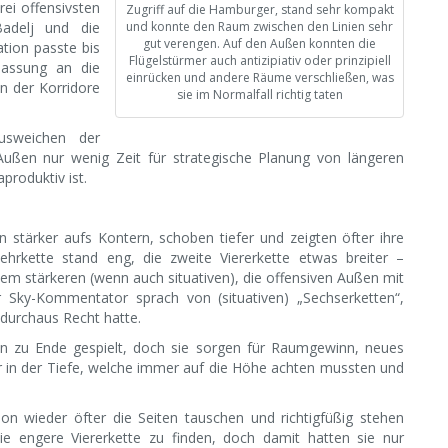
rei offensivsten
Zugriff auf die Hamburger, stand sehr kompakt
Badelj und die
und konnte den Raum zwischen den Linien sehr
gut verengen. Auf den Außen konnten die
ation passte bis
Flügelstürmer auch antizipiativ oder prinzipiell
passung an die
einrücken und andere Räume verschließen, was
en der Korridore
sie im Normalfall richtig taten
ausweichen der
Außen nur wenig Zeit für strategische Planung von längeren
produktiv ist.
en stärker aufs Kontern, schoben tiefer und zeigten öfter ihre
wehrkette stand eng, die zweite Viererkette etwas breiter –
nem stärkeren (wenn auch situativen), die offensiven Außen mit
 Sky-Kommentator sprach von (situativen) „Sechserketten“,
urchaus Recht hatte.
en zu Ende gespielt, doch sie sorgen für Raumgewinn, neues
 in der Tiefe, welche immer auf die Höhe achten mussten und
on wieder öfter die Seiten tauschen und richtigfüßig stehen
ie engere Viererkette zu finden, doch damit hatten sie nur