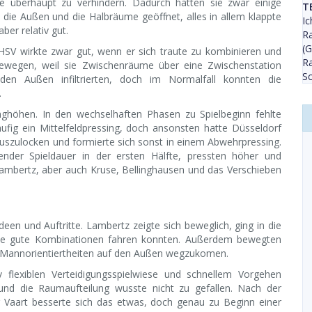
e überhaupt zu verhindern. Dadurch hatten sie zwar einige
T
 die Außen und die Halbräume geöffnet, alles in allem klappte
Ic
aber relativ gut.
Ra
(G
HSV wirkte zwar gut, wenn er sich traute zu kombinieren und
Ra
ewegen, weil sie Zwischenräume über eine Zwischenstation
Sc
den Außen infiltrierten, doch im Normalfall konnten die
.
nghöhen. In den wechselhaften Phasen zu Spielbeginn fehlte
fig ein Mittelfeldpressing, doch ansonsten hatte Düsseldorf
uszulocken und formierte sich sonst in einem Abwehrpressing.
itender Spieldauer in der ersten Hälfte, pressten höher und
 Lambertz, aber auch Kruse, Bellinghausen und das Verschieben
deen und Auftritte. Lambertz zeigte sich beweglich, ging in die
 sie gute Kombinationen fahren konnten. Außerdem bewegten
en Mannorientiertheiten auf den Außen wegzukomen.
 flexiblen Verteidigungsspielwiese und schnellem Vorgehen
und die Raumaufteilung wusste nicht zu gefallen. Nach der
r Vaart besserte sich das etwas, doch genau zu Beginn einer