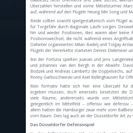
Überzahlen herstellen und vorne Mittelstürmer Marc
auf, während auf den Flügeln Heung Min Song und Ma
Beide sollten sowohl spielgestalterisch vom Flügel au
für Torgefahr durch diagonale Läufe sorgen. Deswei
hin und wieder Positionen, dies waren aber keine
Positionswechsel, die nicht während eines Angriffsab
Dahinter organisierten Milan Badelj und Tolgay Arslan
Flügeln der Viererkette starteten Dennis Diekmeier 
Bei der Fortuna spielten Juanan und Jens Langeneke
und Johannes van den Bergh in der Abwehr. Dav
Bodzek und Andreas Lambertz die Doppelsechs, auf d
Ronny Garbuschweski und Axel Bellinghausen für Offe
Rein formativ hätte sich hier eine Überzahl für
ergeben müssen, doch einerseits besetzten die Dü
viele Räume, andererseits wurde von Mittelstü
gelegentlich im Mittelfeld – offensiv wie defensiv –
allem hatten die Hamburger zwar mehr vom Ballbesit
vom Raum. Dies lag auch an der Düsseldorfer Art zu v
Das Düsseldorfer Defensivspiel