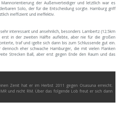
 Mannorientierung der Außenverteidiger und letztlich war es
derbaren Solo, der für die Entscheidung sorgte. Hamburg griff
ich ineffizient und ineffektiv.
n sehr interessant und ansehnlich, besonders Lambertz (12.5km
rst in der zweiten Hälfte auflebte, aber nie für die großen
onterte, traf und igelte sich dann bis zum Schlussende gut ein.
er dennoch eher schwache Hamburger, die mit vielen Flanken
r weite Strecken Ball, aber erst gegen Ende den Raum und das
einen Zenit hat er im Herbst 2011 gegen Osasuna erreicht.
 MR und nicht RM. Über das folgende Lob freut er sich dann