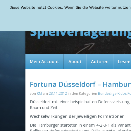
Thursday, 06.08.2026
Diese Website nutzt Cookies. Wenn Sie die Website weiter nutzen
Mein Account
About
Autoren
Lesee
Fortuna Düsseldorf – Hamburg
von
RM
am
23.11.2012
in den Kategorien
Bundesliga-Klubs
,
F
Düsseldorf mit einer beispielhaften Defensivleistu
Raum und Zeit.
Wechselwirkungen der jeweiligen Formationen
Die Hamburger starteten in einem 4-2-3-1 als Variant
Ballbesitz tiefer orientierte und Bälle suchte, allerd