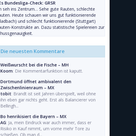
Es Bundesliga-Check: GRSR
h seh ins Zentrum… Sehe gute Rauten, schlechte
uten. Heute schauen wir uns gut funktionierende
ladbach) und schlecht funktionierende (Stuttgart)
uten-Konstrukte an. Dazu statistische Spielereien zur
hussgenauigkeit.
Die neuesten Kommentare
Weißwurscht bei die Fische – MH
Koom
: Die Kommentarfunktion ist kaputt.
Dortmund öffnet ambivalent den
Zwischenlinienraum – MX
tobit
: Brandt ist seit Jahren überspielt, weil ohne
ihn eben gar nichts geht. Erst als Balancierer von
Bellingh...
Bo henrikisiert die Bayern – MX
AG
: Ja, mein Eindruck war auch immer, dass er
Risiko in Kauf nimmt, um vorne mehr Tore zu
schießen. Ob man d...