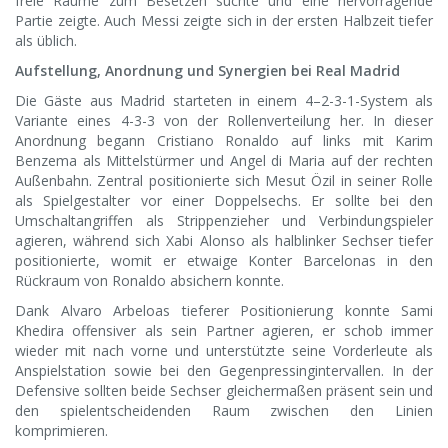
freie Räume zum Besetzen suchte und eine hervorragende
Partie zeigte. Auch Messi zeigte sich in der ersten Halbzeit tiefer
als üblich.
Aufstellung, Anordnung und Synergien bei Real Madrid
Die Gäste aus Madrid starteten in einem 4–2-3-1-System als
Variante eines 4-3-3 von der Rollenverteilung her. In dieser
Anordnung begann Cristiano Ronaldo auf links mit Karim
Benzema als Mittelstürmer und Angel di Maria auf der rechten
Außenbahn. Zentral positionierte sich Mesut Özil in seiner Rolle
als Spielgestalter vor einer Doppelsechs. Er sollte bei den
Umschaltangriffen als Strippenzieher und Verbindungspieler
agieren, während sich Xabi Alonso als halblinker Sechser tiefer
positionierte, womit er etwaige Konter Barcelonas in den
Rückraum von Ronaldo absichern konnte.
Dank Alvaro Arbeloas tieferer Positionierung konnte Sami
Khedira offensiver als sein Partner agieren, er schob immer
wieder mit nach vorne und unterstützte seine Vorderleute als
Anspielstation sowie bei den Gegenpressingintervallen. In der
Defensive sollten beide Sechser gleichermaßen präsent sein und
den spielentscheidenden Raum zwischen den Linien
komprimieren.