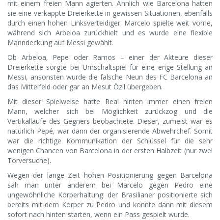
mit einem freien Mann agierten. Ähnlich wie Barcelona hatten
sie eine verkappte Dreierkette in gewissen Situationen, ebenfalls
durch einen hohen Linksverteidiger. Marcelo spielte weit vorne,
während sich Arbeloa zurückhielt und es wurde eine flexible
Manndeckung auf Messi gewählt.
Ob Arbeloa, Pepe oder Ramos – einer der Akteure dieser
Dreierkette sorgte bei Umschaltspiel für eine enge Stellung an
Messi, ansonsten wurde die falsche Neun des FC Barcelona an
das Mittelfeld oder gar an Mesut Özil übergeben.
Mit dieser Spielweise hatte Real hinten immer einen freien
Mann, welcher sich bei Möglichkeit zurückzog und die
Vertikalläufe des Gegners beobachtete. Dieser, zumeist war es
natürlich Pepé, war dann der organisierende Abwehrchef. Somit
war die richtige Kommunikation der Schlüssel für die sehr
wenigen Chancen von Barcelona in der ersten Halbzeit (nur zwei
Torversuche).
Wegen der lange Zeit hohen Positionierung gegen Barcelona
sah man unter anderem bei Marcelo gegen Pedro eine
ungewöhnliche Körperhaltung: der Brasilianer positionierte sich
bereits mit dem Körper zu Pedro und konnte dann mit diesem
sofort nach hinten starten, wenn ein Pass gespielt wurde.