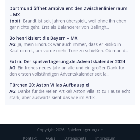
Dortmund öffnet ambivalent den Zwischenlinienraum
– MX
tobit
: Brandt ist seit Jahren überspielt, weil ohne ihn eben
gar nichts geht. Erst als Balancierer von Bellingh...
Bo henrikisiert die Bayern – MX
AG
: Ja, mein Eindruck war auch immer, dass er Risiko in
Kauf nimmt, um vorne mehr Tore zu schießen. Ob man d...
Extra: Der spielverlagerung.de-Adventskalender 2024
AG
: Ein frohes neues Jahr an alle und ein großer Dank für
den ersten vollständigen Adventskalender seit la...
Türchen 20: Aston Villas Aufbauspiel
AG
: Danke für die vielen Artikel! Aston Villa ist zu Hause echt
stark, aber auswärts sieht das wie im Artik...
Copyright 2026 - Spielverlagerung.de
Kontakt
·
AGBs
·
Datenschutz
·
Impressum