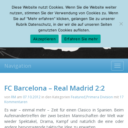
Thursday, 06.08.2026
Diese Website nutzt Cookies. Wenn Sie die Website weiter
Mein Account
About
Autoren
Leseempfehlungen
FAQ
nutzen, stimmen Sie der Verwendung von Cookies zu. Wenn
Sie auf "Mehr erfahren" klicken, gelangen Sie zu unserer
Rubrik Datenschutz, in der wir die auf unseren Seiten
genutzten Cookies auflisten.
Akzeptieren
Erfahren Sie mehr
Navigation
Toggl
navig
FC Barcelona – Real Madrid 2:2
von
RM
am
07.10.2012
in den Kategorien
Featured
,
Primera Division
mit
17
Kommentaren
Es war – einmal mehr – Zeit für einen Clasico in Spanien. Beim
Aufeinandertreffen der zwei besten Mannschaften der Welt war
wieder Spektakel, Drama, Kampf und natürlich die eine oder
andere hervorragende taktische Idee zu erwarten.