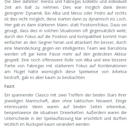
Die Idee dahinter: Iniesta und Fabregas kollektiv und individuell
Zeit am Ball zu nehmen. Dies war möglich dank deren
geringerer Dynamik. Bei Alba und Messi oder Pedro auf rechts
ist dies nicht möglich, diese starten dann zu dynamisch ins Loch.
Hier gab es dann stärkeren Mann- statt Positionsfokus. Dazu sei
gesagt, dass dies in solchen Situationen oft gegensätzlich wirkt;
durch den Fokus auf die Position und Kompaktheit kommt man
einfacher an den Gegner heran und attackiert ihn besser, durch
eine Manndeckung gegen ein intelligentes Team wie Barcelona
werden oft gar keine Pässe mehr auf den gedeckten Akteur
gespielt. Eine noch offensivere Rolle von Alba und eine bessere
Partie von Fabregas mit stärkerem Fokus auf Kombinationen
am Flügel hätte womöglich diese Spielweise von Arbeloa
bestraft, gab es aber kaum zu beobachten.
Fazit
Ein spannender Clasico mit zwei Treffern der beiden Stars ihrer
jeweiligen Mannschaft, aber ohne taktischen Neuwert. Einige
interessante Ideen waren auf beiden Seiten erkennbar,
beispielsweise die situativen Dreierketten. Außerdem waren die
Unterschiede in der Spielauffassung klar ersichtlich und dürften
letztlich im Rückspiel kaum verändert werden.