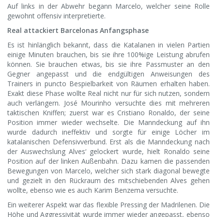
Auf links in der Abwehr begann Marcelo, welcher seine Rolle
gewohnt offensiv interpretierte.
Real attackiert Barcelonas Anfangsphase
Es ist hinlänglich bekannt, dass die Katalanen in vielen Partien
einige Minuten brauchen, bis sie ihre 100%ige Leistung abrufen
können. Sie brauchen etwas, bis sie ihre Passmuster an den
Gegner angepasst und die endgültigen Anweisungen des
Trainers in puncto Bespielbarkeit von Räumen erhalten haben.
Exakt diese Phase wollte Real nicht nur für sich nutzen, sondern
auch verlängern. José Mourinho versuchte dies mit mehreren
taktischen Kniffen; zuerst war es Cristiano Ronaldo, der seine
Position immer wieder wechselte. Die Manndeckung auf ihn
wurde dadurch ineffektiv und sorgte für einige Löcher im
katalanischen Defensivverbund. Erst als die Manndeckung nach
der Auswechslung Alves‘ gelockert wurde, hielt Ronaldo seine
Position auf der linken Außenbahn. Dazu kamen die passenden
Bewegungen von Marcelo, welcher sich stark diagonal bewegte
und gezielt in den Rückraum des mitschiebenden Alves gehen
wollte, ebenso wie es auch Karim Benzema versuchte.
Ein weiterer Aspekt war das flexible Pressing der Madrilenen. Die
Höhe und Aggressivität wurde immer wieder angepasst, ebenso