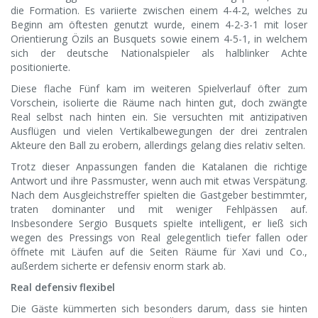
die Formation. Es variierte zwischen einem 4-4-2, welches zu
Beginn am öftesten genutzt wurde, einem 4-2-3-1 mit loser
Orientierung Özils an Busquets sowie einem 4-5-1, in welchem
sich der deutsche Nationalspieler als halblinker Achte
positionierte.
Diese flache Fünf kam im weiteren Spielverlauf öfter zum
Vorschein, isolierte die Räume nach hinten gut, doch zwängte
Real selbst nach hinten ein. Sie versuchten mit antizipativen
Ausflügen und vielen Vertikalbewegungen der drei zentralen
Akteure den Ball zu erobern, allerdings gelang dies relativ selten.
Trotz dieser Anpassungen fanden die Katalanen die richtige
Antwort und ihre Passmuster, wenn auch mit etwas Verspätung.
Nach dem Ausgleichstreffer spielten die Gastgeber bestimmter,
traten dominanter und mit weniger Fehlpässen auf.
Insbesondere Sergio Busquets spielte intelligent, er ließ sich
wegen des Pressings von Real gelegentlich tiefer fallen oder
öffnete mit Läufen auf die Seiten Räume für Xavi und Co.,
außerdem sicherte er defensiv enorm stark ab.
Real defensiv flexibel
Die Gäste kümmerten sich besonders darum, dass sie hinten