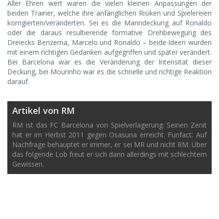
Aller Ehren wert waren die vielen kleinen Anpassungen der
beiden Trainer, welche ihre anfänglichen Risiken und Spielereien
korrigierten/veränderten. Sei es die Manndeckung auf Ronaldo
oder die daraus resultierende formative Drehbewegung des
Dreiecks Benzema, Marcelo und Ronaldo – beide Ideen wurden
mit einem richtigen Gedanken aufgegriffen und später verändert.
Bei Barcelona war es die Veränderung der Intensität dieser
Deckung, bei Mourinho war es die schnelle und richtige Reaktion
darauf.
Artikel von RM
RM ist das FC Barcelona von Spielverlagerung: Seinen Zenit
hat er im Herbst 2011 gegen Osasuna erreicht. Funfact: Auf
Nachfrage behauptet er immer, er sei MR und nicht RM. Über
das folgende Lob freut er sich dann allerdings mit schlechtem
Gewissen.