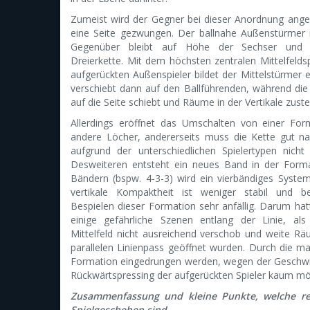
Zumeist wird der Gegner bei dieser Anordnung ange
eine Seite gezwungen. Der ballnahe Außenstürmer r
Gegenüber bleibt auf Höhe der Sechser und f
Dreierkette. Mit dem höchsten zentralen Mittelfeld
aufgerückten Außenspieler bildet der Mittelstürmer 
verschiebt dann auf den Ballführenden, während die
auf die Seite schiebt und Räume in der Vertikale zustel
Allerdings eröffnet das Umschalten von einer For
andere Löcher, andererseits muss die Kette gut n
aufgrund der unterschiedlichen Spielertypen nicht
Desweiteren entsteht ein neues Band in der Forma
Bändern (bspw. 4-3-3) wird ein vierbändiges System
vertikale Kompaktheit ist weniger stabil und 
Bespielen dieser Formation sehr anfällig. Darum ha
einige gefährliche Szenen entlang der Linie, al
Mittelfeld nicht ausreichend verschob und weite R
parallelen Linienpass geöffnet wurden. Durch die 
Formation eingedrungen werden, wegen der Geschwin
Rückwärtspressing der aufgerückten Spieler kaum mö
Zusammenfassung und kleine Punkte, welche rel
Spielgeschehen sind