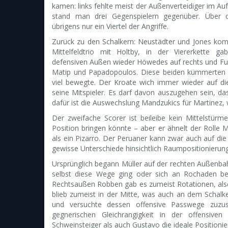
kamen: links fehlte meist der Außenverteidiger im Auf
stand man drei Gegenspielern gegenüber. Über 
übrigens nur ein Viertel der Angriffe.
Zurück zu den Schalkern: Neustädter und Jones komp
Mittelfeldtrio mit Holtby, in der Viererkette g
defensiven Außen wieder Höwedes auf rechts und Fuchs
Matip und Papadopoulos. Diese beiden kümmerten 
viel bewegte. Der Kroate wich immer wieder auf die
seine Mitspieler. Es darf davon auszugehen sein, da
dafür ist die Auswechslung Mandzukics für Martinez, w
Der zweifache Scorer ist beileibe kein Mittelstür
Position bringen könnte – aber er ähnelt der Rolle 
als ein Pizarro. Der Peruaner kann zwar auch auf die
gewisse Unterschiede hinsichtlich Raumpositionierung
Ursprünglich begann Müller auf der rechten Außenba
selbst diese Wege ging oder sich an Rochaden bet
Rechtsaußen Robben gab es zumeist Rotationen, als
blieb zumeist in der Mitte, was auch an dem Schalker
und versuchte dessen offensive Passwege zuzus
gegnerischen Gleichrangigkeit in der offensiven
Schweinsteiger als auch Gustavo die ideale Positio