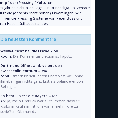
ampf der (Pressing-)Kulturen
s gibt es nicht aller Tage: Ein Bundesliga-Spitzenspiel
füllt die (ohnehin recht hohen) Erwartungen. Wir
ehmen die Pressing-Systeme von Peter Bosz und
lph Hasenhüttl auseinander.
Die neuesten Kommentare
Weißwurscht bei die Fische – MH
Koom
: Die Kommentarfunktion ist kaputt.
Dortmund öffnet ambivalent den
Zwischenlinienraum – MX
tobit
: Brandt ist seit Jahren überspielt, weil ohne
ihn eben gar nichts geht. Erst als Balancierer von
Bellingh...
Bo henrikisiert die Bayern – MX
AG
: Ja, mein Eindruck war auch immer, dass er
Risiko in Kauf nimmt, um vorne mehr Tore zu
schießen. Ob man d...