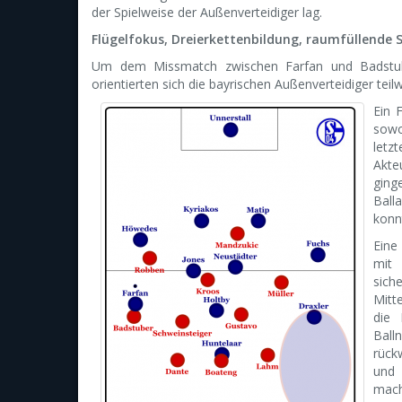
der Spielweise der Außenverteidiger lag.
Flügelfokus, Dreierkettenbildung, raumfüllende 
Um dem Missmatch zwischen Farfan und Badstuber
orientierten sich die bayrischen Außenverteidiger te
Ein 
sowo
letz
Akte
ging
Ball
konn
Eine
mit 
siche
Mitt
die 
Bal
rück
und 
mach