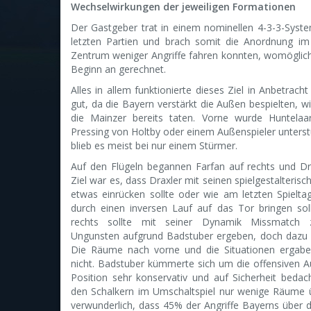
Wechselwirkungen der jeweiligen Formationen
Der Gastgeber trat in einem nominellen 4-3-3-System
letzten Partien und brach somit die Anordnung im
Zentrum weniger Angriffe fahren konnten, womöglich 
Beginn an gerechnet.
Alles in allem funktionierte dieses Ziel in Anbetrac
gut, da die Bayern verstärkt die Außen bespielten, w
die Mainzer bereits taten. Vorne wurde Huntelaa
Pressing von Holtby oder einem Außenspieler unterst
blieb es meist bei nur einem Stürmer.
Auf den Flügeln begannen Farfan auf rechts und Dra
Ziel war es, dass Draxler mit seinen spielgestalterisc
etwas einrücken sollte oder wie am letzten Spielta
durch einen inversen Lauf auf das Tor bringen soll
rechts sollte mit seiner Dynamik Missmatch 
Ungunsten aufgrund Badstuber ergeben, doch dazu 
Die Räume nach vorne und die Situationen ergaben
nicht. Badstuber kümmerte sich um die offensiven A
Position sehr konservativ und auf Sicherheit bedac
den Schalkern im Umschaltspiel nur wenige Räume 
verwunderlich, dass 45% der Angriffe Bayerns über d