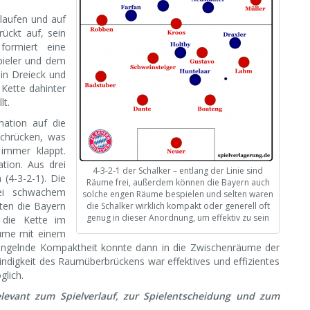
laufen und auf
ückt auf, sein
ormiert eine
spieler und dem
ein Dreieck und
 Kette dahinter
lt.
mation auf die
achrücken, was
 immer klappt.
tion. Aus drei
4-3-2-1 der Schalker – entlang der Linie sind
 (4-3-2-1). Die
Räume frei, außerdem können die Bayern auch
bei schwachem
solche engen Räume bespielen und selten waren
tten die Bayern
die Schalker wirklich kompakt oder generell oft
genug in dieser Anordnung, um effektiv zu sein
s die Kette im
äume mit einem
mangelnde Kompaktheit konnte dann in die Zwischenräume der
digkeit des Raumüberbrückens war effektives und effizientes
glich.
evant zum Spielverlauf, zur Spielentscheidung und zum