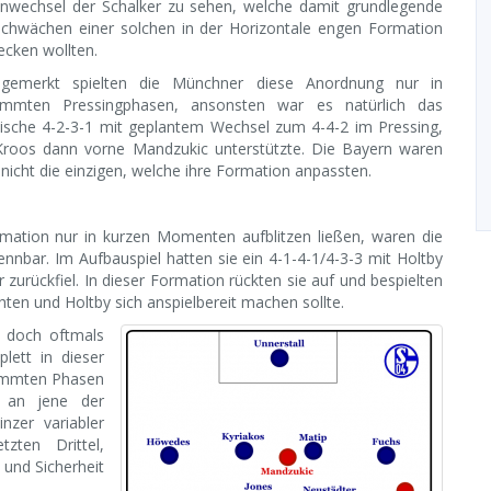
enwechsel der Schalker zu sehen, welche damit grundlegende
Schwächen einer solchen in der Horizontale engen Formation
ecken wollten.
gemerkt spielten die Münchner diese Anordnung nur in
immten Pressingphasen, ansonsten war es natürlich das
sische 4-2-3-1 mit geplantem Wechsel zum 4-4-2 im Pressing,
roos dann vorne Mandzukic unterstützte. Die Bayern waren
 nicht die einzigen, welche ihre Formation anpassten.
ation nur in kurzen Momenten aufblitzen ließen, waren die
ennbar. Im Aufbauspiel hatten sie ein 4-1-4-1/4-3-3 mit Holtby
zurückfiel. In dieser Formation rückten sie auf und bespielten
ten und Holtby sich anspielbereit machen sollte.
 doch oftmals
lett in dieser
stimmten Phasen
n an jene der
nzer variabler
zten Drittel,
 und Sicherheit