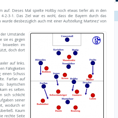
 auf. Dieses Mal spielte Holtby noch etwas tiefer als in den
 4-2-3-1. Das Ziel war es wohl, dass die Bayern durch das
wurde diesbezüglich auch mit einer Aufstellung Martinez‘ von
ht der Umstände
ie sie es gegen
r bisweilen im
ützt, doch dort
xler auf links.
hen Fähigkeiten
g einen Schuss
te. Farfan auf
zu bayrischen
kam es selten.
 sich schlicht
ufgaben seiner
ht, wodurch er
überließ. Kaum
ie rechte Seite