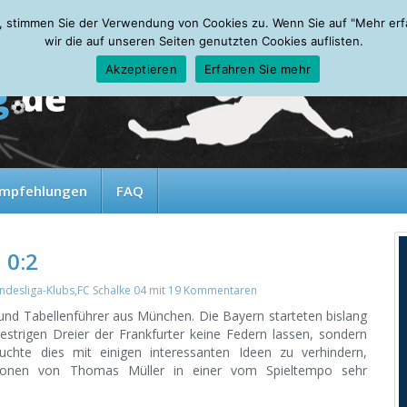
, stimmen Sie der Verwendung von Cookies zu. Wenn Sie auf "Mehr erfah
wir die auf unseren Seiten genutzten Cookies auflisten.
Akzeptieren
Erfahren Sie mehr
mpfehlungen
FAQ
 0:2
ndesliga-Klubs
,
FC Schalke 04
mit
19 Kommentaren
und Tabellenführer aus München.
Die Bayern starteten bislang
strigen Dreier der Frankfurter keine Federn lassen, sondern
suchte dies mit einigen interessanten Ideen zu verhindern,
ktionen von Thomas Müller in einer vom Spieltempo sehr