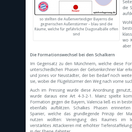
Seit
die 
aufd
so stellten die Außenverteidiger Bayerns die
Wohl
gegnerischen Außenstürmer – blau sind die
best
Räume, welche für gefährliche Diagonalbälle offen
klas
sind
wo K
aber
Die Formationswechsel bei den Schalkern
Im Gegensatz zu den Münchnern, welche diese Form
unterschiedlichen Phasen der Gelsenkirchner klar erk
und Jones vor Neustädter, der bei Bedarf noch weiter 
sie, wobei die Flügelstürmer den Weg nach vorne such
Auch im Pressing wurde diese Anordnung genutzt,
wurde daraus eine Art 4-3-2-1. Mainz spielte komp
Formation gegen die Bayern, Valencia ließ es in be
ebenfalls aufblitzen. Schalkes Phasen erinnerte
Spanier, welche das grundlegende Prinzip der Mai
nutzen wollten: Verengung des Raumes im let
verstärktes Attackieren mit erhöhter Tiefenstaffelung
in der Ebene dahinter.