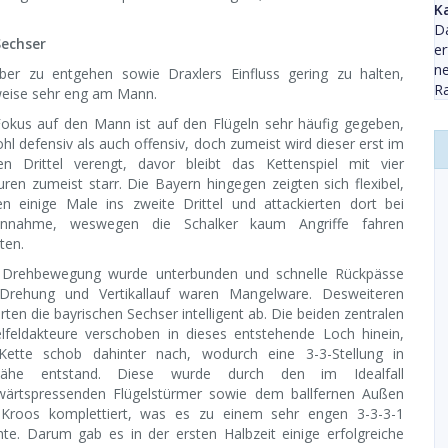
K
Da
Sechser
er
n
 zu entgehen sowie Draxlers Einfluss gering zu halten,
Ra
ilweise sehr eng am Mann.
Fokus auf den Mann ist auf den Flügeln sehr häufig gegeben,
hl defensiv als auch offensiv, doch zumeist wird dieser erst im
ten Drittel verengt, davor bleibt das Kettenspiel mit vier
uren zumeist starr. Die Bayern hingegen zeigten sich flexibel,
en einige Male ins zweite Drittel und attackierten dort bei
annahme, weswegen die Schalker kaum Angriffe fahren
ten.
 Drehbewegung wurde unterbunden und schnelle Rückpässe
Drehung und Vertikallauf waren Mangelware. Desweiteren
rten die bayrischen Sechser intelligent ab. Die beiden zentralen
elfeldakteure verschoben in dieses entstehende Loch hinein,
Kette schob dahinter nach, wodurch eine 3-3-Stellung in
lnähe entstand. Diese wurde durch den im Idealfall
wärtspressenden Flügelstürmer sowie dem ballfernen Außen
Kroos komplettiert, was es zu einem sehr engen 3-3-3-1
te. Darum gab es in der ersten Halbzeit einige erfolgreiche