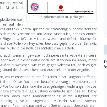
rücken, zentral
die Mitte kam
Grundformationen zu Spielbeginn
lettierten das
ab es auf den
 auf links. Zentral spielten die etatmäßigen Innenverteidiger
sich meist gemeinsam um Mario Mandzukic, der sich enorm
 Flügel aus, ließ die Mitte verwaisen und öffnete Räume für
ss diese Rolle von Heynckes bewusst geplant wurde. Ein Indiz
as Müller in die Rolle des Mittelstürmers schob.
mer, auch wenn er gewisse hochinteressante Aspekte in diese
Mandzukics in dieser Partie noch am stärksten im Kader, mehr
W
 Außen ausweichen, wie er es gegen Valencia tat, doch es gibt
l
, Grund des Ausweichens und Ausspielbarkeit der Angriffe.
hn, wo er entweder Räume für Lahm in der Diagonale öffnete,
eiligte. Diese Rochaden betrafen vorrangig Mandzukic, mit
o Positionswechsel und die dazugehörigen Änderungen. Kroos
 Dreiermittelfeld lag. Gustavo orientierte sich lose an Holtby
tellen, doch diese Mannorientierung wurde aufgrund der
 Beteiligung selten eingehalten. Vielmehr suchten sowohl
nierung im Raum und passend zum Gegner, was insbesondere an