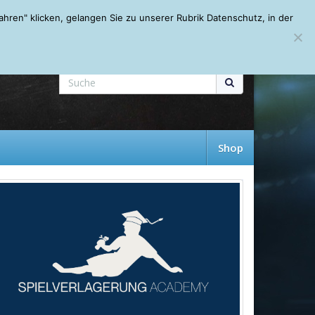
Mein Account
About
Autoren
Leseempfehlungen
FAQ
ren" klicken, gelangen Sie zu unserer Rubrik Datenschutz, in der
Shop