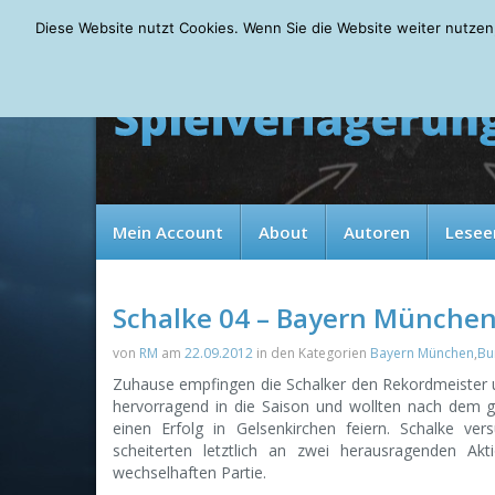
Saturday, 08.08.2026
Diese Website nutzt Cookies. Wenn Sie die Website weiter nutzen
Mein Account
About
Autoren
Lesee
Schalke 04 – Bayern München
von
RM
am
22.09.2012
in den Kategorien
Bayern München
,
Bu
Zuhause empfingen die Schalker den Rekordmeister 
hervorragend in die Saison und wollten nach dem ge
einen Erfolg in Gelsenkirchen feiern. Schalke ver
scheiterten letztlich an zwei herausragenden A
wechselhaften Partie.