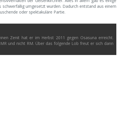
nsivverhalten der Gelsenkirchner. Alles in allem gab es einige
as schwerfällig umgesetzt wurden. Dadurch entstand aus einem
auschende oder spektakuläre Partie.
einen Zenit hat er im Herbst 2011 gegen Osasuna erreicht.
 MR und nicht RM. Über das folgende Lob freut er sich dann