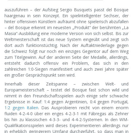
auszuführen – der Aufstieg Sergio Busquets passt del Bosque
haargenau in sein Konzept. Ein spielintelligenter Sechser, der
hinter offensiven Künstlern aufräumt ohne spielerisch abzufallen
– del Bosque erkennt im neuesten „Produkt“ der berühmten „La
Masia“-Ausbildung eine moderne Version von sich selbst. Bis zur
Weltmeisterschaft ist das neue System eingeübt und zeigt sich
dort auch funktionstüchtig. Nach der Auftaktniederlage gegen
die Schweiz folgt nur noch ein einziges Gegentor auf dem Weg
zum Titelgewinn. Auf der anderen Seite der Medaille, allerdings,
entsteht dadurch offensiv ein Problem, das sich in den
zahlreichen 1:0-Siegen manifestiert und auch zwei Jahre später
ein großer Gesprächspunkt sein wird.
Innerhalb dieser Zeitspanne – zwischen Welt- und
Europameisterschaft – testet del Bosque fast schon wild und
nimmt in den Freundschaftsspielen auch einige sehr schwache
Ergebnisse in Kauf: 1:4 gegen Argentinien, 0:4 gegen Portugal,
1:2 gegen Italien
. Das Ausprobieren reicht von einem enorm
fluiden 4-2-4-0 über ein enges 4-2-3-1 mit Fábregas als Zehner
bis hin zu klassischen 4-3-3- und 4-4-2-Systemen. In den WM-
Qualifikationsspielen wird dieses Experimentieren allerdings nur
in erheblich geringerem Umfang durchgeführt, so dass man in