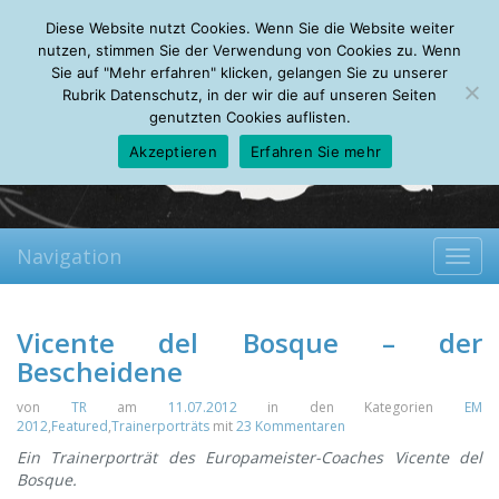
Monday, 10.08.2026
Diese Website nutzt Cookies. Wenn Sie die Website weiter
Mein Account
About
Autoren
Leseempfehlungen
FAQ
nutzen, stimmen Sie der Verwendung von Cookies zu. Wenn
Sie auf "Mehr erfahren" klicken, gelangen Sie zu unserer
Rubrik Datenschutz, in der wir die auf unseren Seiten
genutzten Cookies auflisten.
Akzeptieren
Erfahren Sie mehr
Navigation
Toggl
navig
Vicente del Bosque – der
Bescheidene
von
TR
am
11.07.2012
in den Kategorien
EM
2012
,
Featured
,
Trainerporträts
mit
23 Kommentaren
Ein Trainerporträt des Europameister-Coaches Vicente del
Bosque.