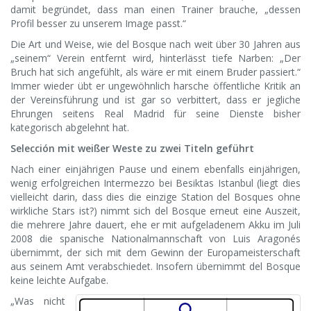
damit begründet, dass man einen Trainer brauche, „dessen
Profil besser zu unserem Image passt.“
Die Art und Weise, wie del Bosque nach weit über 30 Jahren aus
„seinem“ Verein entfernt wird, hinterlässt tiefe Narben: „Der
Bruch hat sich angefühlt, als wäre er mit einem Bruder passiert.“
Immer wieder übt er ungewöhnlich harsche öffentliche Kritik an
der Vereinsführung und ist gar so verbittert, dass er jegliche
Ehrungen seitens Real Madrid für seine Dienste bisher
kategorisch abgelehnt hat.
Selección mit weißer Weste zu zwei Titeln geführt
Nach einer einjährigen Pause und einem ebenfalls einjährigen,
wenig erfolgreichen Intermezzo bei Besiktas Istanbul (liegt dies
vielleicht darin, dass dies die einzige Station del Bosques ohne
wirkliche Stars ist?) nimmt sich del Bosque erneut eine Auszeit,
die mehrere Jahre dauert, ehe er mit aufgeladenem Akku im Juli
2008 die spanische Nationalmannschaft von Luis Aragonés
übernimmt, der sich mit dem Gewinn der Europameisterschaft
aus seinem Amt verabschiedet. Insofern übernimmt del Bosque
keine leichte Aufgabe.
„Was nicht