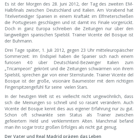
Es ist der Morgen des 28. Juni 2012, der Tag des zweiten EM-
Halbfinals zwischen Deutschland und Italien. Am Vorabend hat
Titelverteidiger Spanien in einem Kraftakt im Elfmeterschießen
die Portugiesen geschlagen und ist damit ins Finale vorgerückt.
Doch in ganz Europa schreiben die Zeitungen nur über den
langweiligen spanischen Spielstil. Trainer Vicente del Bosque ist
der Buhmann.
Drei Tage später, 1. Juli 2012, gegen 23 Uhr mitteleuropäischer
Sommerzeit: Im Endspiel haben die Spanier sich nach einem
furiosen 4:0 über Deutschland-Bezwinger Italien zum
„Tricampeon“ gekrönt und die Zeitungen schwärmen von ihrem
Spielstil, sprechen gar von einer Sternstunde. Trainer Vicente del
Bosque ist der große, visionäre Baumeister mit dem richtigen
Fingerspitzengefühl für seine vielen Stars.
In der heutigen Welt ist es vielleicht nicht ungewöhnlich, dass
sich die Meinungen so schnell und so rasant verändern. Auch
Vicente del Bosque kennt dies aus eigener Erfahrung nur zu gut.
Schon oft schwankte sein Status als Trainer zwischen
gefeiertem Held und verklemmtem Alten. Manchmal befand
man ihn sogar trotz großen Erfolges als nicht gut genug.
Der Vater und Real Madrid prägen das Leben