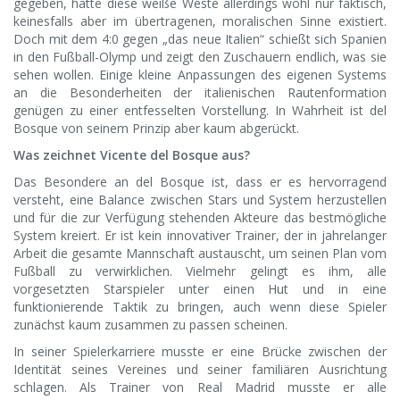
gegeben, hätte diese weiße Weste allerdings wohl nur faktisch,
keinesfalls aber im übertragenen, moralischen Sinne existiert.
Doch mit dem 4:0 gegen „das neue Italien“ schießt sich Spanien
in den Fußball-Olymp und zeigt den Zuschauern endlich, was sie
sehen wollen. Einige kleine Anpassungen des eigenen Systems
an die Besonderheiten der italienischen Rautenformation
genügen zu einer entfesselten Vorstellung. In Wahrheit ist del
Bosque von seinem Prinzip aber kaum abgerückt.
Was zeichnet Vicente del Bosque aus?
Das Besondere an del Bosque ist, dass er es hervorragend
versteht, eine Balance zwischen Stars und System herzustellen
und für die zur Verfügung stehenden Akteure das bestmögliche
System kreiert. Er ist kein innovativer Trainer, der in jahrelanger
Arbeit die gesamte Mannschaft austauscht, um seinen Plan vom
Fußball zu verwirklichen. Vielmehr gelingt es ihm, alle
vorgesetzten Starspieler unter einen Hut und in eine
funktionierende Taktik zu bringen, auch wenn diese Spieler
zunächst kaum zusammen zu passen scheinen.
In seiner Spielerkarriere musste er eine Brücke zwischen der
Identität seines Vereines und seiner familiären Ausrichtung
schlagen. Als Trainer von Real Madrid musste er alle