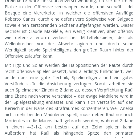
Dreierkette wäre Ressourcenverschwendung, da sie die freien
Plätze in der Offensive verknappen würde, und so wählt del
Bosque eine Viererkette, in welcher die offensiven Ausflüge
Roberto Carlos´ durch eine defensivere Spielweise von Salgado
sowie einen zerstörenden Sechser aufgefangen werden. Dieser
Sechser ist Claude Makélélé, ein wenig kreativer, aber offensiv
wie defensiv enorm verlässlicher Mittelfeldspieler, der als
Wellenbrecher vor der Abwehr agieren und durch seine
Wendigkeit sowie Spielintelligenz den großen Raum hinter der
Offensive zulaufen kann.
Mit Figo und Solari werden die Halbpositionen der Raute durch
recht offensive Spieler besetzt, was allerdings funktioniert, weil
beide über eine gute Technik, Spielintelligenz und ein gutes
Verständnis für die Absicherung verfügen. Somit arbeiten sie
auch Spielmacher Zinedine Zidane zu, dessen Verpflichtung Raúl
eine Ebene nach vorne verschiebt – der ewige Madrilene wird in
der Spielgestaltung entlastet und kann sich verstärkt auf den
Bereich in der Nähe des Strafraumes konzentrieren. Weil Anelka
nicht mehr bei den Madrilenen spielt, muss neben Raúl nur noch
Morientes in die Mannschaft gebracht werden, während Zidane
in einem 4-3-1-2 am besten auf der Zehn spielen kann.
Außerdem hat Raúl als hängende Spitze den primären