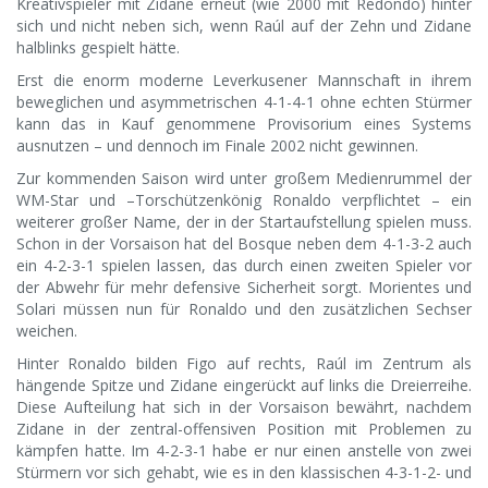
Kreativspieler mit Zidane erneut (wie 2000 mit Redondo) hinter
sich und nicht neben sich, wenn Raúl auf der Zehn und Zidane
halblinks gespielt hätte.
Erst die enorm moderne Leverkusener Mannschaft in ihrem
beweglichen und asymmetrischen 4-1-4-1 ohne echten Stürmer
kann das in Kauf genommene Provisorium eines Systems
ausnutzen – und dennoch im Finale 2002 nicht gewinnen.
Zur kommenden Saison wird unter großem Medienrummel der
WM-Star und –Torschützenkönig Ronaldo verpflichtet – ein
weiterer großer Name, der in der Startaufstellung spielen muss.
Schon in der Vorsaison hat del Bosque neben dem 4-1-3-2 auch
ein 4-2-3-1 spielen lassen, das durch einen zweiten Spieler vor
der Abwehr für mehr defensive Sicherheit sorgt. Morientes und
Solari müssen nun für Ronaldo und den zusätzlichen Sechser
weichen.
Hinter Ronaldo bilden Figo auf rechts, Raúl im Zentrum als
hängende Spitze und Zidane eingerückt auf links die Dreierreihe.
Diese Aufteilung hat sich in der Vorsaison bewährt, nachdem
Zidane in der zentral-offensiven Position mit Problemen zu
kämpfen hatte. Im 4-2-3-1 habe er nur einen anstelle von zwei
Stürmern vor sich gehabt, wie es in den klassischen 4-3-1-2- und