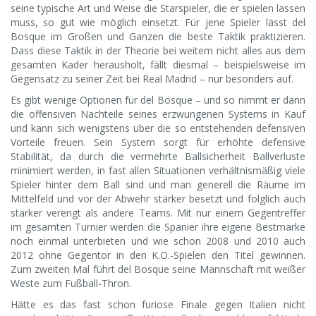
seine typische Art und Weise die Starspieler, die er spielen lassen
muss, so gut wie möglich einsetzt. Für jene Spieler lässt del
Bosque im Großen und Ganzen die beste Taktik praktizieren.
Dass diese Taktik in der Theorie bei weitem nicht alles aus dem
gesamten Kader herausholt, fällt diesmal – beispielsweise im
Gegensatz zu seiner Zeit bei Real Madrid – nur besonders auf.
Es gibt wenige Optionen für del Bosque – und so nimmt er dann
die offensiven Nachteile seines erzwungenen Systems in Kauf
und kann sich wenigstens über die so entstehenden defensiven
Vorteile freuen. Sein System sorgt für erhöhte defensive
Stabilität, da durch die vermehrte Ballsicherheit Ballverluste
minimiert werden, in fast allen Situationen verhältnismäßig viele
Spieler hinter dem Ball sind und man generell die Räume im
Mittelfeld und vor der Abwehr stärker besetzt und folglich auch
stärker verengt als andere Teams. Mit nur einem Gegentreffer
im gesamten Turnier werden die Spanier ihre eigene Bestmarke
noch einmal unterbieten und wie schon 2008 und 2010 auch
2012 ohne Gegentor in den K.O.-Spielen den Titel gewinnen.
Zum zweiten Mal führt del Bosque seine Mannschaft mit weißer
Weste zum Fußball-Thron.
Hätte es das fast schon furiose Finale gegen Italien nicht