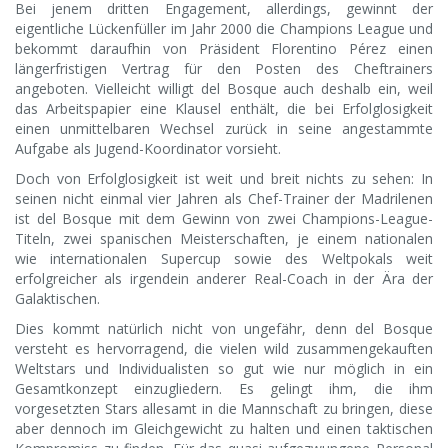
Bei jenem dritten Engagement, allerdings, gewinnt der
eigentliche Lückenfüller im Jahr 2000 die Champions League und
bekommt daraufhin von Präsident Florentino Pérez einen
längerfristigen Vertrag für den Posten des Cheftrainers
angeboten. Vielleicht willigt del Bosque auch deshalb ein, weil
das Arbeitspapier eine Klausel enthält, die bei Erfolglosigkeit
einen unmittelbaren Wechsel zurück in seine angestammte
Aufgabe als Jugend-Koordinator vorsieht.
Doch von Erfolglosigkeit ist weit und breit nichts zu sehen: In
seinen nicht einmal vier Jahren als Chef-Trainer der Madrilenen
ist del Bosque mit dem Gewinn von zwei Champions-League-
Titeln, zwei spanischen Meisterschaften, je einem nationalen
wie internationalen Supercup sowie des Weltpokals weit
erfolgreicher als irgendein anderer Real-Coach in der Ära der
Galaktischen.
Dies kommt natürlich nicht von ungefähr, denn del Bosque
versteht es hervorragend, die vielen wild zusammengekauften
Weltstars und Individualisten so gut wie nur möglich in ein
Gesamtkonzept einzugliedern. Es gelingt ihm, die ihm
vorgesetzten Stars allesamt in die Mannschaft zu bringen, diese
aber dennoch im Gleichgewicht zu halten und einen taktischen