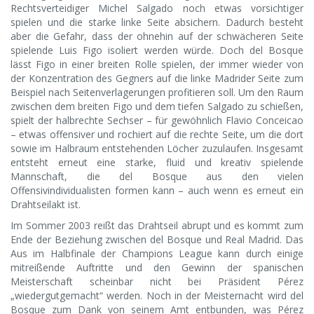
Rechtsverteidiger Michel Salgado noch etwas vorsichtiger
spielen und die starke linke Seite absichern. Dadurch besteht
aber die Gefahr, dass der ohnehin auf der schwächeren Seite
spielende Luis Figo isoliert werden würde. Doch del Bosque
lässt Figo in einer breiten Rolle spielen, der immer wieder von
der Konzentration des Gegners auf die linke Madrider Seite zum
Beispiel nach Seitenverlagerungen profitieren soll. Um den Raum
zwischen dem breiten Figo und dem tiefen Salgado zu schießen,
spielt der halbrechte Sechser – für gewöhnlich Flavio Conceicao
– etwas offensiver und rochiert auf die rechte Seite, um die dort
sowie im Halbraum entstehenden Löcher zuzulaufen. Insgesamt
entsteht erneut eine starke, fluid und kreativ spielende
Mannschaft, die del Bosque aus den vielen
Offensivindividualisten formen kann – auch wenn es erneut ein
Drahtseilakt ist.
Im Sommer 2003 reißt das Drahtseil abrupt und es kommt zum
Ende der Beziehung zwischen del Bosque und Real Madrid. Das
Aus im Halbfinale der Champions League kann durch einige
mitreißende Auftritte und den Gewinn der spanischen
Meisterschaft scheinbar nicht bei Präsident Pérez
„wiedergutgemacht“ werden. Noch in der Meisternacht wird del
Bosque zum Dank von seinem Amt entbunden, was Pérez