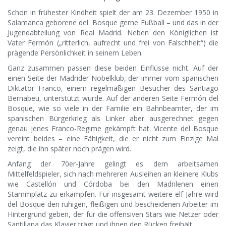
Schon in frühester Kindheit spielt der am 23. Dezember 1950 in
Salamanca geborene del Bosque gerne Fußball – und das in der
Jugendabteilung von Real Madrid. Neben den Königlichen ist
Vater Fermón („ritterlich, aufrecht und frei von Falschheit“) die
prägende Persönlichkeit in seinem Leben.
Ganz zusammen passen diese beiden Einflüsse nicht. Auf der
einen Seite der Madrider Nobelklub, der immer vom spanischen
Diktator Franco, einem regelmäßigen Besucher des Santiago
Bernabeu, unterstützt wurde. Auf der anderen Seite Fermón del
Bosque, wie so viele in der Familie ein Bahnbeamter, der im
spanischen Bürgerkrieg als Linker aber ausgerechnet gegen
genau jenes Franco-Regime gekämpft hat. Vicente del Bosque
vereint beides – eine Fähigkeit, die er nicht zum Einzige Mal
zeigt, die ihn später noch prägen wird.
Anfang der 70er-Jahre gelingt es dem arbeitsamen
Mittelfeldspieler, sich nach mehreren Ausleihen an kleinere Klubs
wie Castellón und Córdoba bei den Madrilenen einen
Stammplatz zu erkämpfen. Für insgesamt weitere elf Jahre wird
del Bosque den ruhigen, fleißigen und bescheidenen Arbeiter im
Hintergrund geben, der für die offensiven Stars wie Netzer oder
Santillana das Klavier trägt und ihnen den Rücken freihält.