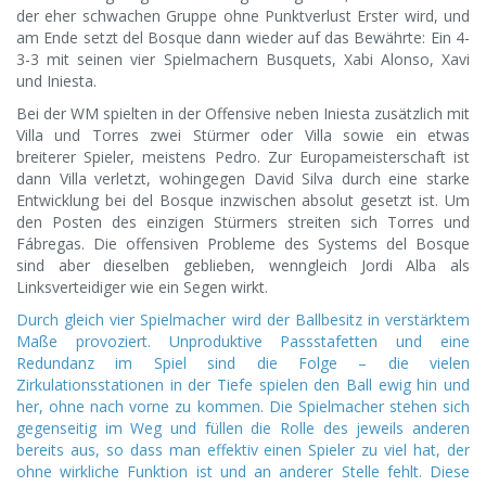
der eher schwachen Gruppe ohne Punktverlust Erster wird, und
am Ende setzt del Bosque dann wieder auf das Bewährte: Ein 4-
3-3 mit seinen vier Spielmachern Busquets, Xabi Alonso, Xavi
und Iniesta.
Bei der WM spielten in der Offensive neben Iniesta zusätzlich mit
Villa und Torres zwei Stürmer oder Villa sowie ein etwas
breiterer Spieler, meistens Pedro. Zur Europameisterschaft ist
dann Villa verletzt, wohingegen David Silva durch eine starke
Entwicklung bei del Bosque inzwischen absolut gesetzt ist. Um
den Posten des einzigen Stürmers streiten sich Torres und
Fábregas. Die offensiven Probleme des Systems del Bosque
sind aber dieselben geblieben, wenngleich Jordi Alba als
Linksverteidiger wie ein Segen wirkt.
Durch gleich vier Spielmacher wird der Ballbesitz in verstärktem
Maße provoziert. Unproduktive Passstafetten und eine
Redundanz im Spiel sind die Folge – die vielen
Zirkulationsstationen in der Tiefe spielen den Ball ewig hin und
her, ohne nach vorne zu kommen. Die Spielmacher stehen sich
gegenseitig im Weg und füllen die Rolle des jeweils anderen
bereits aus, so dass man effektiv einen Spieler zu viel hat, der
ohne wirkliche Funktion ist und an anderer Stelle fehlt. Diese