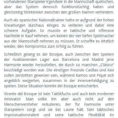
vorhandenen Starspieler irgendwie in die Mannschaft quetschen,
aber das System dennoch funktionstüchtig halten und
gleichzeitig Streitereien zwischen den großen Namen verhindern.
Auch als spanischer Nationaltrainer hatte er aufgrund der hohen
Erwartungen durchaus einiges zu verlieren und dabei eine
schwere Aufgabe. So musste er taktische und offensive
Nachteile in Kauf nehmen, um keinen der vier tiefen Spielmacher
aus der Mannschaft nehmen zu müssen. Er schaffte es letztlich
wieder, den Kompromiss zum Erfolg zu führen.
Schließlich gelang es del Bosque, auch zwischen den Spielern
der rivalisierenden Lager aus Barcelona und Madrid jene
Harmonie wieder herzustellen, die durch so manchen „Clásico“
beschädigt worden war. Die einstigen Freunde Casillas und Xavi
sollen zerstritten gewesen sein, während Ramos und Piqué sich
angeblich weigerten, zusammen in der Innenverteidigung zu
spielen. Diese Situation konnte del Bosque entschärfen.
Vicente del Bosque ist kein Taktikfuchs und auch kein moderner
Innovator. Man sollte ihn aber auch nicht auf den
Menschenversteher reduzieren, der für Harmonie unter
Starspielern sorgt und sie bei Laune hält. Sein taktisches
Improvisationstalent und seine taktische Flexibilität im