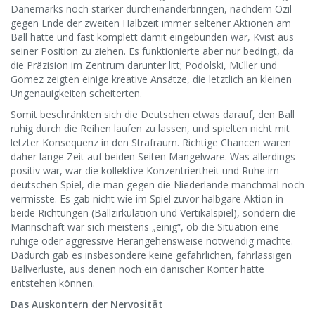
Dänemarks noch stärker durcheinanderbringen, nachdem Özil
gegen Ende der zweiten Halbzeit immer seltener Aktionen am
Ball hatte und fast komplett damit eingebunden war, Kvist aus
seiner Position zu ziehen. Es funktionierte aber nur bedingt, da
die Präzision im Zentrum darunter litt; Podolski, Müller und
Gomez zeigten einige kreative Ansätze, die letztlich an kleinen
Ungenauigkeiten scheiterten.
Somit beschränkten sich die Deutschen etwas darauf, den Ball
ruhig durch die Reihen laufen zu lassen, und spielten nicht mit
letzter Konsequenz in den Strafraum. Richtige Chancen waren
daher lange Zeit auf beiden Seiten Mangelware. Was allerdings
positiv war, war die kollektive Konzentriertheit und Ruhe im
deutschen Spiel, die man gegen die Niederlande manchmal noch
vermisste. Es gab nicht wie im Spiel zuvor halbgare Aktion in
beide Richtungen (Ballzirkulation und Vertikalspiel), sondern die
Mannschaft war sich meistens „einig“, ob die Situation eine
ruhige oder aggressive Herangehensweise notwendig machte.
Dadurch gab es insbesondere keine gefährlichen, fahrlässigen
Ballverluste, aus denen noch ein dänischer Konter hätte
entstehen können.
Das Auskontern der Nervosität