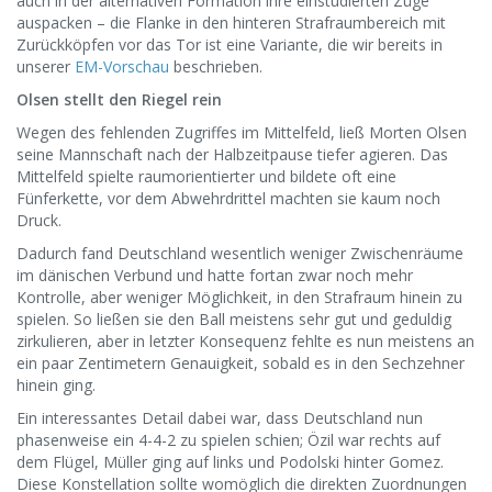
auch in der alternativen Formation ihre einstudierten Züge
auspacken – die Flanke in den hinteren Strafraumbereich mit
Zurückköpfen vor das Tor ist eine Variante, die wir bereits in
unserer
EM-Vorschau
beschrieben.
Olsen stellt den Riegel rein
Wegen des fehlenden Zugriffes im Mittelfeld, ließ Morten Olsen
seine Mannschaft nach der Halbzeitpause tiefer agieren. Das
Mittelfeld spielte raumorientierter und bildete oft eine
Fünferkette, vor dem Abwehrdrittel machten sie kaum noch
Druck.
Dadurch fand Deutschland wesentlich weniger Zwischenräume
im dänischen Verbund und hatte fortan zwar noch mehr
Kontrolle, aber weniger Möglichkeit, in den Strafraum hinein zu
spielen. So ließen sie den Ball meistens sehr gut und geduldig
zirkulieren, aber in letzter Konsequenz fehlte es nun meistens an
ein paar Zentimetern Genauigkeit, sobald es in den Sechzehner
hinein ging.
Ein interessantes Detail dabei war, dass Deutschland nun
phasenweise ein 4-4-2 zu spielen schien; Özil war rechts auf
dem Flügel, Müller ging auf links und Podolski hinter Gomez.
Diese Konstellation sollte womöglich die direkten Zuordnungen