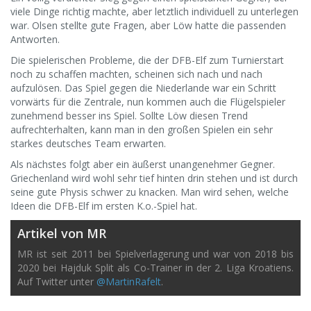
viele Dinge richtig machte, aber letztlich individuell zu unterlegen
war. Olsen stellte gute Fragen, aber Löw hatte die passenden
Antworten.
Die spielerischen Probleme, die der DFB-Elf zum Turnierstart
noch zu schaffen machten, scheinen sich nach und nach
aufzulösen. Das Spiel gegen die Niederlande war ein Schritt
vorwärts für die Zentrale, nun kommen auch die Flügelspieler
zunehmend besser ins Spiel. Sollte Löw diesen Trend
aufrechterhalten, kann man in den großen Spielen ein sehr
starkes deutsches Team erwarten.
Als nächstes folgt aber ein äußerst unangenehmer Gegner.
Griechenland wird wohl sehr tief hinten drin stehen und ist durch
seine gute Physis schwer zu knacken. Man wird sehen, welche
Ideen die DFB-Elf im ersten K.o.-Spiel hat.
Artikel von MR
MR ist seit 2011 bei Spielverlagerung und war von 2018 bis
2020 bei Hajduk Split als Co-Trainer in der 2. Liga Kroatiens.
Auf Twitter unter
@MartinRafelt
.