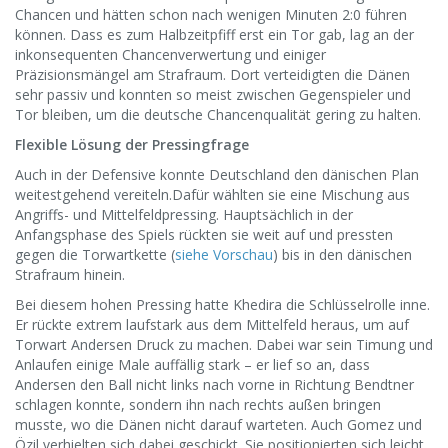
Chancen und hätten schon nach wenigen Minuten 2:0 führen
können. Dass es zum Halbzeitpfiff erst ein Tor gab, lag an der
inkonsequenten Chancenverwertung und einiger
Präzisionsmängel am Strafraum. Dort verteidigten die Dänen
sehr passiv und konnten so meist zwischen Gegenspieler und
Tor bleiben, um die deutsche Chancenqualität gering zu halten.
Flexible Lösung der Pressingfrage
Auch in der Defensive konnte Deutschland den dänischen Plan
weitestgehend vereiteln.Dafür wählten sie eine Mischung aus
Angriffs- und Mittelfeldpressing. Hauptsächlich in der
Anfangsphase des Spiels rückten sie weit auf und pressten
gegen die Torwartkette (
siehe Vorschau
) bis in den dänischen
Strafraum hinein.
Bei diesem hohen Pressing hatte Khedira die Schlüsselrolle inne.
Er rückte extrem laufstark aus dem Mittelfeld heraus, um auf
Torwart Andersen Druck zu machen. Dabei war sein Timung und
Anlaufen einige Male auffällig stark – er lief so an, dass
Andersen den Ball nicht links nach vorne in Richtung Bendtner
schlagen konnte, sondern ihn nach rechts außen bringen
musste, wo die Dänen nicht darauf warteten. Auch Gomez und
Özil verhielten sich dabei geschickt. Sie positionierten sich leicht