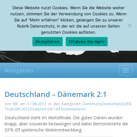
Saturday, 08.08.2026
Diese Website nutzt Cookies. Wenn Sie die Website weiter
Mein Account
About
Autoren
Leseempfehlungen
FAQ
nutzen, stimmen Sie der Verwendung von Cookies zu. Wenn
Sie auf "Mehr erfahren" klicken, gelangen Sie zu unserer
Rubrik Datenschutz, in der wir die auf unseren Seiten
genutzten Cookies auflisten.
Akzeptieren
Erfahren Sie mehr
Navigation
Toggl
navig
Deutschland – Dänemark 2:1
von
MR
am
17.06.2012
in den Kategorien
Dänemark
,
Deutschland
,
DFB-
Team
,
EM 2012
,
Featured
mit
194 Kommentaren
Deutschland steht im Viertelfinale. Die guten Dänen wurden
knapp, aber souverän bezwungen und dabei demonstrierte die
DFB-Elf spielerische Weiterentwicklung.