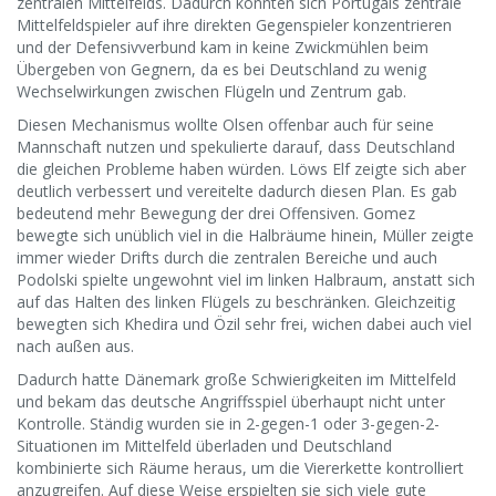
zentralen Mittelfelds. Dadurch konnten sich Portugals zentrale
Mittelfeldspieler auf ihre direkten Gegenspieler konzentrieren
und der Defensivverbund kam in keine Zwickmühlen beim
Übergeben von Gegnern, da es bei Deutschland zu wenig
Wechselwirkungen zwischen Flügeln und Zentrum gab.
Diesen Mechanismus wollte Olsen offenbar auch für seine
Mannschaft nutzen und spekulierte darauf, dass Deutschland
die gleichen Probleme haben würden. Löws Elf zeigte sich aber
deutlich verbessert und vereitelte dadurch diesen Plan. Es gab
bedeutend mehr Bewegung der drei Offensiven. Gomez
bewegte sich unüblich viel in die Halbräume hinein, Müller zeigte
immer wieder Drifts durch die zentralen Bereiche und auch
Podolski spielte ungewohnt viel im linken Halbraum, anstatt sich
auf das Halten des linken Flügels zu beschränken. Gleichzeitig
bewegten sich Khedira und Özil sehr frei, wichen dabei auch viel
nach außen aus.
Dadurch hatte Dänemark große Schwierigkeiten im Mittelfeld
und bekam das deutsche Angriffsspiel überhaupt nicht unter
Kontrolle. Ständig wurden sie in 2-gegen-1 oder 3-gegen-2-
Situationen im Mittelfeld überladen und Deutschland
kombinierte sich Räume heraus, um die Viererkette kontrolliert
anzugreifen. Auf diese Weise erspielten sie sich viele gute