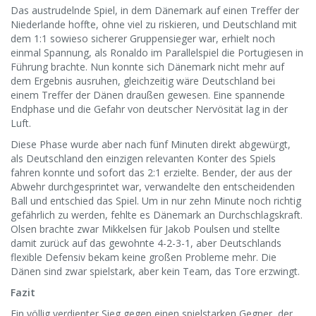
Das austrudelnde Spiel, in dem Dänemark auf einen Treffer der
Niederlande hoffte, ohne viel zu riskieren, und Deutschland mit
dem 1:1 sowieso sicherer Gruppensieger war, erhielt noch
einmal Spannung, als Ronaldo im Parallelspiel die Portugiesen in
Führung brachte. Nun konnte sich Dänemark nicht mehr auf
dem Ergebnis ausruhen, gleichzeitig wäre Deutschland bei
einem Treffer der Dänen draußen gewesen. Eine spannende
Endphase und die Gefahr von deutscher Nervösität lag in der
Luft.
Diese Phase wurde aber nach fünf Minuten direkt abgewürgt,
als Deutschland den einzigen relevanten Konter des Spiels
fahren konnte und sofort das 2:1 erzielte. Bender, der aus der
Abwehr durchgesprintet war, verwandelte den entscheidenden
Ball und entschied das Spiel. Um in nur zehn Minute noch richtig
gefährlich zu werden, fehlte es Dänemark an Durchschlagskraft.
Olsen brachte zwar Mikkelsen für Jakob Poulsen und stellte
damit zurück auf das gewohnte 4-2-3-1, aber Deutschlands
flexible Defensiv bekam keine großen Probleme mehr. Die
Dänen sind zwar spielstark, aber kein Team, das Tore erzwingt.
Fazit
Ein völlig verdienter Sieg gegen einen spielstarken Gegner, der