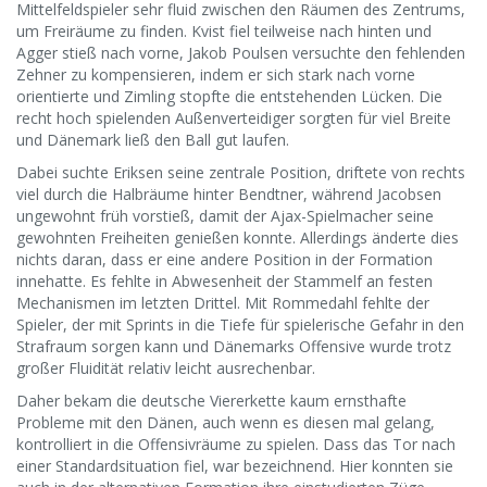
Mittelfeldspieler sehr fluid zwischen den Räumen des Zentrums,
um Freiräume zu finden. Kvist fiel teilweise nach hinten und
Agger stieß nach vorne, Jakob Poulsen versuchte den fehlenden
Zehner zu kompensieren, indem er sich stark nach vorne
orientierte und Zimling stopfte die entstehenden Lücken. Die
recht hoch spielenden Außenverteidiger sorgten für viel Breite
und Dänemark ließ den Ball gut laufen.
Dabei suchte Eriksen seine zentrale Position, driftete von rechts
viel durch die Halbräume hinter Bendtner, während Jacobsen
ungewohnt früh vorstieß, damit der Ajax-Spielmacher seine
gewohnten Freiheiten genießen konnte. Allerdings änderte dies
nichts daran, dass er eine andere Position in der Formation
innehatte. Es fehlte in Abwesenheit der Stammelf an festen
Mechanismen im letzten Drittel. Mit Rommedahl fehlte der
Spieler, der mit Sprints in die Tiefe für spielerische Gefahr in den
Strafraum sorgen kann und Dänemarks Offensive wurde trotz
großer Fluidität relativ leicht ausrechenbar.
Daher bekam die deutsche Viererkette kaum ernsthafte
Probleme mit den Dänen, auch wenn es diesen mal gelang,
kontrolliert in die Offensivräume zu spielen. Dass das Tor nach
einer Standardsituation fiel, war bezeichnend. Hier konnten sie