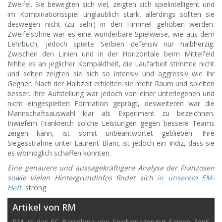
Zweifel. Sie bewegten sich viel, zeigten sich spielintelligent und
im Kombinationsspiel unglaublich stark, allerdings sollten sie
deswegen nicht (zu sehr) in den Himmel gehoben werden.
Zweifelsohne war es eine wunderbare Spielweise, wie aus dem
Lehrbuch, jedoch spielte Serbien defensiv nur halbherzig.
Zwischen den Linien und in der Horizontale beim Mittelfeld
fehlte es an jeglicher Kompaktheit, die Laufarbeit stimmte nicht
und selten zeigten sie sich so intensiv und aggressiv wie ihr
Gegner. Nach der Halbzeit erhielten sie mehr Raum und spielten
besser. Ihre Aufstellung war jedoch von einer unterlegenen und
nicht eingespielten Formation geprägt, desweiteren war die
Mannschaftsauswahl klar als Experiment zu bezeichnen.
Inwiefern Frankreich solche Leistungen gegen bessere Teams
zeigen kann, ist somit unbeantwortet geblieben. Ihre
Siegessträhne unter Laurent Blanc ist jedoch ein Indiz, dass sie
es womöglich schaffen könnten.
Eine genauere und aussagekräftigere Analyse der Franzosen
sowie vielen Hintergrundinfos findet sich
in unserem EM-
Heft.
strong
Artikel von RM
RM ist das FC Barcelona von Spielverlagerung: Seinen Zenit