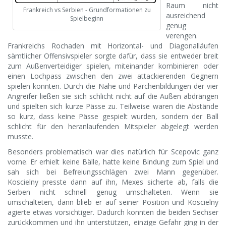
Raum nicht
Frankreich vs Serbien - Grundformationen zu
ausreichend
Spielbeginn
genug
verengen.
Frankreichs Rochaden mit Horizontal- und Diagonalläufen
sämtlicher Offensivspieler sorgte dafür, dass sie entweder breit
zum Außenverteidiger spielen, miteinander kombinieren oder
einen Lochpass zwischen den zwei attackierenden Gegnern
spielen konnten. Durch die Nähe und Pärchenbildungen der vier
Angreifer ließen sie sich schlicht nicht auf die Außen abdrängen
und spielten sich kurze Pässe zu. Teilweise waren die Abstände
so kurz, dass keine Pässe gespielt wurden, sondern der Ball
schlicht für den heranlaufenden Mitspieler abgelegt werden
musste.
Besonders problematisch war dies natürlich für Scepovic ganz
vorne. Er erhielt keine Bälle, hatte keine Bindung zum Spiel und
sah sich bei Befreiungsschlägen zwei Mann gegenüber.
Koscielny presste dann auf ihn, Mexes sicherte ab, falls die
Serben nicht schnell genug umschalteten. Wenn sie
umschalteten, dann blieb er auf seiner Position und Koscielny
agierte etwas vorsichtiger. Dadurch konnten die beiden Sechser
zurückkommen und ihn unterstützen, einzige Gefahr ging in der