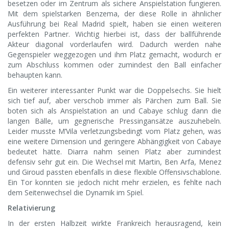
besetzen oder im Zentrum als sichere Anspielstation fungieren.
Mit dem spielstarken Benzema, der diese Rolle in ähnlicher
Ausführung bei Real Madrid spielt, haben sie einen weiteren
perfekten Partner. Wichtig hierbei ist, dass der ballführende
Akteur diagonal vorderlaufen wird. Dadurch werden nahe
Gegenspieler weggezogen und ihm Platz gemacht, wodurch er
zum Abschluss kommen oder zumindest den Ball einfacher
behaupten kann.
Ein weiterer interessanter Punkt war die Doppelsechs. Sie hielt
sich tief auf, aber verschob immer als Pärchen zum Ball. Sie
boten sich als Anspielstation an und Cabaye schlug dann die
langen Bälle, um gegnerische Pressingansätze auszuhebeln.
Leider musste M’Vila verletzungsbedingt vom Platz gehen, was
eine weitere Dimension und geringere Abhängigkeit von Cabaye
bedeutet hätte. Diarra nahm seinen Platz aber zumindest
defensiv sehr gut ein. Die Wechsel mit Martin, Ben Arfa, Menez
und Giroud passten ebenfalls in diese flexible Offensivschablone.
Ein Tor konnten sie jedoch nicht mehr erzielen, es fehlte nach
dem Seitenwechsel die Dynamik im Spiel.
Relativierung
In der ersten Halbzeit wirkte Frankreich herausragend, kein