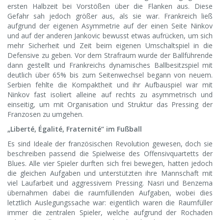
ersten Halbzeit bei Vorstößen über die Flanken aus. Diese
Gefahr sah jedoch größer aus, als sie war. Frankreich ließ
aufgrund der eigenen Asymmetrie auf der einen Seite Ninkov
und auf der anderen Jankovic bewusst etwas aufrücken, um sich
mehr Sicherheit und Zeit beim eigenen Umschaltspiel in die
Defensive zu geben. Vor dem Strafraum wurde der Ballführende
dann gestellt und Frankreichs dynamisches Ballbesitzspiel mit
deutlich über 65% bis zum Seitenwechsel begann von neuem.
Serbien fehlte die Kompaktheit und ihr Aufbauspiel war mit
Ninkov fast isoliert alleine auf rechts zu asymmetrisch und
einseitig, um mit Organisation und Struktur das Pressing der
Franzosen zu umgehen.
„Liberté, Égalité, Fraternité“ im Fußball
Es sind Ideale der französischen Revolution gewesen, doch sie
beschreiben passend die Spielweise des Offensivquartetts der
Blues. Alle vier Spieler durften sich frei bewegen, hatten jedoch
die gleichen Aufgaben und unterstützten ihre Mannschaft mit
viel Laufarbeit und aggressivem Pressing. Nasri und Benzema
übernahmen dabei die raumfüllenden Aufgaben, wobei dies
letztlich Auslegungssache war: eigentlich waren die Raumfüller
immer die zentralen Spieler, welche aufgrund der Rochaden