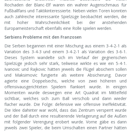
Rochaden der Blanc-Elf waren ein wahrer Augenschmaus für
Fußballfans und Taktikinteressierte. Neben vielen Toren konnten
auch zahlreiche interessante Spielzüge beobachtet werden, die
mit hoher Wahrscheinlichkeit bei der anstehenden
Europameisterschaft ebenfalls eine Rolle spielen werden.
Serbiens Probleme mit den Franzosen
Die Serben begannen mit einer Mischung aus einem 3-4-2-1 als
Variation des 3-4-3 und einem 3-4-2-1 als Variation des 3-6-1.
Dieses System wandelte sich im Verlauf der gegnerischen
Spielzüge jedoch sehr stark, teilweise wirkte es wie ein 5-4-1.
Ivanovic und Rajkovic hätten jeweils die Flügel absichern sollen
und Maksimovic fungierte als weitere Absicherung. Davor
agierte eine Doppelsechs, welche von zwei höheren und
offensivausgerichteten Spielern flankiert wurde. In einigen
Momenten wurde deswegen eine Art Quadrat im Mittelfeld
sichtbar, welches sich zum Ball verschob und dann wieder
flacher wurde. Die Folge: defensive wie offensive Ineffektivität.
Die Idee dahinter war wohl, dass das Zentrum versperrt wurde
und der Ball durch eine resultierende Verlagerung auf die Außen
mit folgender Verengung erobert wurde. Vorne gäbe es dann
jeweils zwei Spieler, die beim Umschalten einen Partner hätten