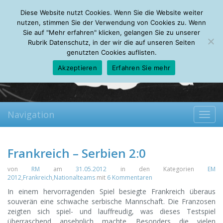
Sunday, 09.08.2026
Diese Website nutzt Cookies. Wenn Sie die Website weiter
Mein Account
About
Autoren
Leseempfehlungen
FAQ
nutzen, stimmen Sie der Verwendung von Cookies zu. Wenn
Sie auf "Mehr erfahren" klicken, gelangen Sie zu unserer
Rubrik Datenschutz, in der wir die auf unseren Seiten
genutzten Cookies auflisten.
Akzeptieren
Erfahren Sie mehr
Navigation
Toggl
navig
Frankreich – Serbien 2:0
von
RM
am
31.05.2012
in den Kategorien
EM
2012
,
Frankreich
,
Nationalteams
mit
6 Kommentaren
In einem hervorragenden Spiel besiegte Frankreich überaus
souverän eine schwache serbische Mannschaft.
Die Franzosen
zeigten sich spiel- und lauffreudig, was dieses Testspiel
überraschend ansehnlich machte. Besonders die vielen