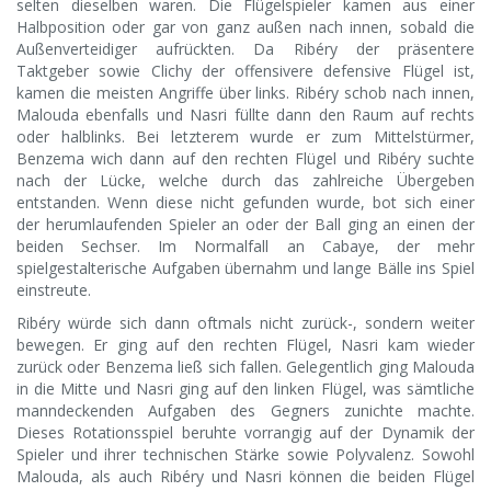
selten dieselben waren. Die Flügelspieler kamen aus einer
Halbposition oder gar von ganz außen nach innen, sobald die
Außenverteidiger aufrückten. Da Ribéry der präsentere
Taktgeber sowie Clichy der offensivere defensive Flügel ist,
kamen die meisten Angriffe über links. Ribéry schob nach innen,
Malouda ebenfalls und Nasri füllte dann den Raum auf rechts
oder halblinks. Bei letzterem wurde er zum Mittelstürmer,
Benzema wich dann auf den rechten Flügel und Ribéry suchte
nach der Lücke, welche durch das zahlreiche Übergeben
entstanden. Wenn diese nicht gefunden wurde, bot sich einer
der herumlaufenden Spieler an oder der Ball ging an einen der
beiden Sechser. Im Normalfall an Cabaye, der mehr
spielgestalterische Aufgaben übernahm und lange Bälle ins Spiel
einstreute.
Ribéry würde sich dann oftmals nicht zurück-, sondern weiter
bewegen. Er ging auf den rechten Flügel, Nasri kam wieder
zurück oder Benzema ließ sich fallen. Gelegentlich ging Malouda
in die Mitte und Nasri ging auf den linken Flügel, was sämtliche
manndeckenden Aufgaben des Gegners zunichte machte.
Dieses Rotationsspiel beruhte vorrangig auf der Dynamik der
Spieler und ihrer technischen Stärke sowie Polyvalenz. Sowohl
Malouda, als auch Ribéry und Nasri können die beiden Flügel