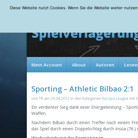
Saturday, 08.08.2026
Diese Website nutzt Cookies. Wenn Sie die Website weiter nutzen
Mein Account
About
Autoren
Lesee
Sporting – Athletic Bilbao 2:1
von
TR
am
20.04.2012
in den Kategorien
Europa League
mit
0
Ein verdienter Sieg dank einer Energieleistung – Sport
Waffen.
Nachdem Bilbao durch einen Treffer nach einem Fre
das Spiel durch einen Doppelschlag durch Insúa (76.)
Wechselwirkung der Formationen