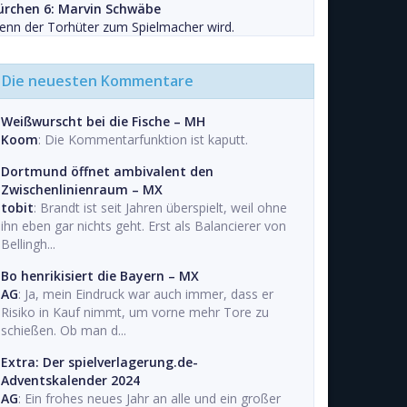
ürchen 6: Marvin Schwäbe
nn der Torhüter zum Spielmacher wird.
Die neuesten Kommentare
Weißwurscht bei die Fische – MH
Koom
: Die Kommentarfunktion ist kaputt.
Dortmund öffnet ambivalent den
Zwischenlinienraum – MX
tobit
: Brandt ist seit Jahren überspielt, weil ohne
ihn eben gar nichts geht. Erst als Balancierer von
Bellingh...
Bo henrikisiert die Bayern – MX
AG
: Ja, mein Eindruck war auch immer, dass er
Risiko in Kauf nimmt, um vorne mehr Tore zu
schießen. Ob man d...
Extra: Der spielverlagerung.de-
Adventskalender 2024
AG
: Ein frohes neues Jahr an alle und ein großer