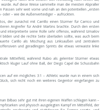
en würde. Auf diese Weise sammelte man die meisten Abpraller
n Pässen sehr weit vorne und nah an den potentiellen „ersten
- oder – wie die Außenverteidiger – aufrückten.
os, der zunächst mit Carrillo einen Stürmer für Carrico und
teren Angreifer für André Martins brachte. Durch den ersten
und interpretierte seine Rolle sehr offensiv, während Izmailov
 bilden und die rechte Seite überladen sollte, was auch beim
 lauerte Carillo als Mischung aus Linksaußen und zentralem
fensiven und geradlinigen Sprints die etwas verwaiste linke
trale Mittelfeld, während Rubio als gelernter Stürmer etwas
aktisch kluger Lauf ohne Ball, der Diego Capel die Schussbahn
en auf ein mögliches 3:1 – Athletic wurde nun in einem sich
Glück, sich nicht noch ein weiteres Gegentor eingefangen zu
s man Bilbao sehr gut mit ihren eigenen Waffen schlagen kann –
mpfstarken und physisch ausgelegten Kampf im Mittelfeld, der
kontrolle erschwerte und stattdessen für Tempo sorgte, und