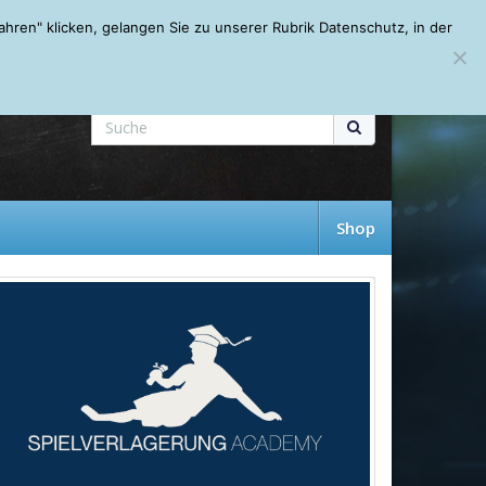
Mein Account
About
Autoren
Leseempfehlungen
FAQ
ren" klicken, gelangen Sie zu unserer Rubrik Datenschutz, in der
Shop