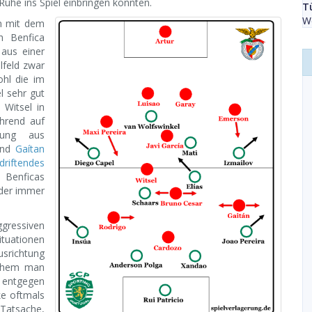
Ruhe ins Spiel einbringen konnten.
T
We
en mit dem
h Benfica
 aus einer
lfeld zwar
ohl die im
l sehr gut
 Witsel in
ährend auf
hung aus
und
Gaítan
driftendes
 Benficas
 der immer
gressiven
tuationen
usrichtung
elchem man
 entgegen
ke oftmals
 Tatsache,