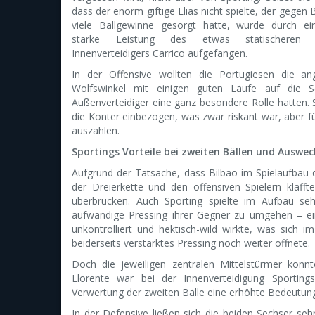
dass der enorm giftige Elias nicht spielte, der gegen 
viele Ballgewinne gesorgt hatte, wurde durch e
starke Leistung des etwas statischeren g
Innenverteidigers Carrico aufgefangen.
In der Offensive wollten die Portugiesen die a
Wolfswinkel mit einigen guten Läufe auf die Se
Außenverteidiger eine ganz besondere Rolle hatten. S
die Konter einbezogen, was zwar riskant war, aber für
auszahlen.
Sportings Vorteile bei zweiten Bällen und Auswe
Aufgrund der Tatsache, dass Bilbao im Spielaufbau 
der Dreierkette und den offensiven Spielern klaff
überbrücken. Auch Sporting spielte im Aufbau se
aufwändige Pressing ihrer Gegner zu umgehen – ein 
unkontrolliert und hektisch-wild wirkte, was sich
beiderseits verstärktes Pressing noch weiter öffnete.
Doch die jeweiligen zentralen Mittelstürmer konn
Llorente war bei der Innenverteidigung Sporting
Verwertung der zweiten Bälle eine erhöhte Bedeutung 
In der Defensive ließen sich die beiden Sechser sehr 