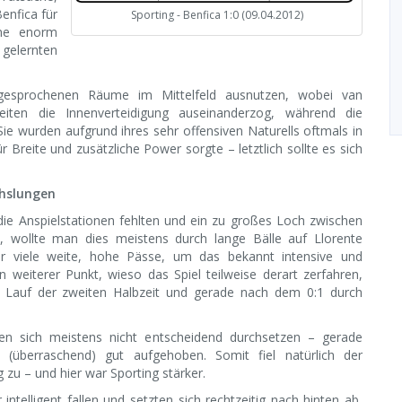
Benfica für
Sporting - Benfica 1:0 (09.04.2012)
ine enorm
elernten
ngesprochenen Räume im Mittelfeld ausnutzen, wobei van
iten die Innenverteidigung auseinanderzog, während die
ie wurden aufgrund ihres sehr offensiven Naturells oftmals in
 Breite und zusätzliche Power sorgte – letztlich sollte es sich
chslungen
die Anspielstationen fehlten und ein zu großes Loch zwischen
te, wollte man dies meistens durch lange Bälle auf Llorente
hr viele weite, hohe Pässe, um das bekannt intensive und
weiterer Punkt, wieso das Spiel teilweise derart zerfahren,
 im Lauf der zweiten Halbzeit und gerade nach dem 0:1 durch
ten sich meistens nicht entscheidend durchsetzen – gerade
s (überraschend) gut aufgehoben. Somit fiel natürlich der
zu – und hier war Sporting stärker.
intelligent fallen und setzten sich rechtzeitig nach hinten ab,