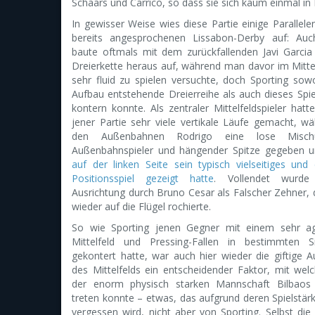
Schaars und Carrico, so dass sie sich kaum einmal in 
In gewisser Weise wies diese Partie einige Parallel
bereits angesprochenen Lissabon-Derby auf: Auc
baute oftmals mit dem zurückfallenden Javi Garcia
Dreierkette heraus auf, während man davor im Mitte
sehr fluid zu spielen versuchte, doch Sporting sow
Aufbau entstehende Dreierreihe als auch dieses Spie
kontern konnte. Als zentraler Mittelfeldspieler hatte
jener Partie sehr viele vertikale Läufe gemacht, w
den Außenbahnen Rodrigo eine lose Misc
Außenbahnspieler und hängender Spitze gegeben 
auf der linken Seite sein typisch vielseitiges und 
Positionsspiel gezeigt hatte
. Vollendet wurde
Ausrichtung durch Bruno Cesar als Falscher Zehner,
wieder auf die Flügel rochierte.
So wie Sporting jenen Gegner mit einem sehr ag
Mittelfeld und Pressing-Fallen in bestimmten Si
gekontert hatte, war auch hier wieder die giftige A
des Mittelfelds ein entscheidender Faktor, mit w
der enorm physisch starken Mannschaft Bilbaos
treten konnte – etwas, das aufgrund deren Spielstär
vergessen wird, nicht aber von Sporting. Selbst die