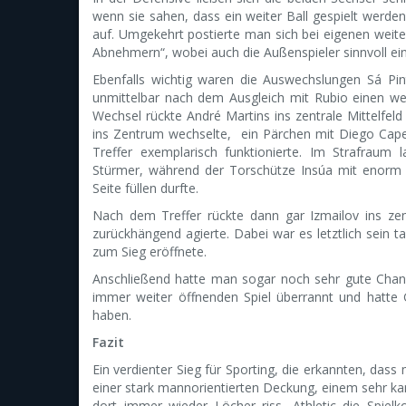
wenn sie sahen, dass ein weiter Ball gespielt werd
auf. Umgekehrt postierte man sich bei eigenen weite
Abnehmern“, wobei auch die Außenspieler sinnvoll ein
Ebenfalls wichtig waren die Auswechslungen Sá Pint
unmittelbar nach dem Ausgleich mit Rubio einen wei
Wechsel rückte André Martins ins zentrale Mittelfeld 
ins Zentrum wechselte, ein Pärchen mit Diego Capel
Treffer exemplarisch funktionierte. Im Strafraum
Stürmer, während der Torschütze Insúa mit enorm of
Seite füllen durfte.
Nach dem Treffer rückte dann gar Izmailov ins zen
zurückhängend agierte. Dabei war es letztlich sein t
zum Sieg eröffnete.
Anschließend hatte man sogar noch sehr gute Chanc
immer weiter öffnenden Spiel überrannt und hatte 
haben.
Fazit
Ein verdienter Sieg für Sporting, die erkannten, das
einer stark mannorientierten Deckung, einem sehr ka
dort immer wieder Löcher riss, Athletic die Spiel