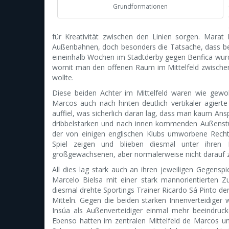
Grundformationen
für Kreativität zwischen den Linien sorgen. Mara
Außenbahnen, doch besonders die Tatsache, dass bei
eineinhalb Wochen im Stadtderby gegen Benfica wurden
womit man den offenen Raum im Mittelfeld zwischen 
wollte.
Diese beiden Achter im Mittelfeld waren wie gew
Marcos auch nach hinten deutlich vertikaler agiert
auffiel, was sicherlich daran lag, dass man kaum Ansp
dribbelstarken und nach innen kommenden Außenst
der von einigen englischen Klubs umworbene Recht
Spiel zeigen und blieben diesmal unter ihren 
großgewachsenen, aber normalerweise nicht darauf 
All dies lag stark auch an ihren jeweiligen Gegensp
Marcelo Bielsa mit einer stark mannorientierten 
diesmal drehte Sportings Trainer Ricardo Sá Pinto de
Mitteln. Gegen die beiden starken Innenverteidiger
Insúa als Außenverteidiger einmal mehr beeindruck
Ebenso hatten im zentralen Mittelfeld de Marcos 