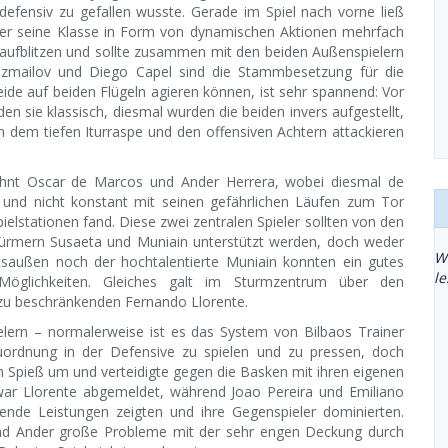
defensiv zu gefallen wusste. Gerade im Spiel nach vorne ließ
er seine Klasse in Form von dynamischen Aktionen mehrfach
aufblitzen und sollte zusammen mit den beiden Außenspielern
t Izmailov und Diego Capel sind die Stammbesetzung für die
de auf beiden Flügeln agieren können, ist sehr spannend: Vor
 sie klassisch, diesmal wurden die beiden invers aufgestellt,
dem tiefen Iturraspe und den offensiven Achtern attackieren
ohnt Oscar de Marcos und Ander Herrera, wobei diesmal de
e und nicht konstant mit seinen gefährlichen Läufen zum Tor
ielstationen fand. Diese zwei zentralen Spieler sollten von den
ürmern Susaeta und Muniain unterstützt werden, doch weder
W
saußen noch der hochtalentierte Muniain konnten ein gutes
l
Möglichkeiten. Gleiches galt im Sturmzentrum über den
zu beschränkenden Fernando Llorente.
ielern – normalerweise ist es das System von Bilbaos Trainer
Zuordnung in der Defensive zu spielen und zu pressen, doch
n Spieß um und verteidigte gegen die Basken mit ihren eigenen
 war Llorente abgemeldet, während Joao Pereira und Emiliano
ende Leistungen zeigten und ihre Gegenspieler dominierten.
und Ander große Probleme mit der sehr engen Deckung durch