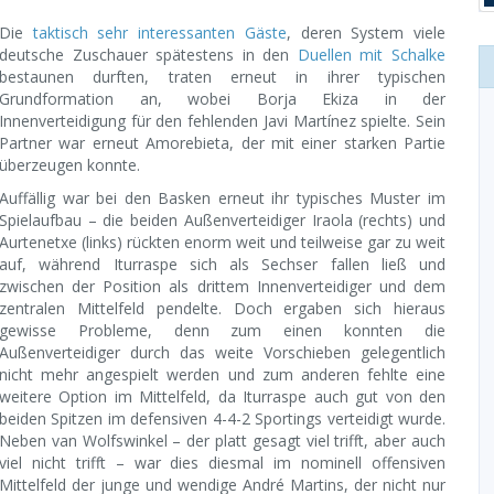
Die
taktisch sehr interessanten Gäste
, deren System viele
deutsche Zuschauer spätestens in den
Duellen mit Schalke
bestaunen durften, traten erneut in ihrer typischen
Grundformation an, wobei Borja Ekiza in der
Innenverteidigung für den fehlenden Javi Martínez spielte. Sein
Partner war erneut Amorebieta, der mit einer starken Partie
überzeugen konnte.
Auffällig war bei den Basken erneut ihr typisches Muster im
Spielaufbau – die beiden Außenverteidiger Iraola (rechts) und
Aurtenetxe (links) rückten enorm weit und teilweise gar zu weit
auf, während Iturraspe sich als Sechser fallen ließ und
zwischen der Position als drittem Innenverteidiger und dem
zentralen Mittelfeld pendelte. Doch ergaben sich hieraus
gewisse Probleme, denn zum einen konnten die
Außenverteidiger durch das weite Vorschieben gelegentlich
nicht mehr angespielt werden und zum anderen fehlte eine
weitere Option im Mittelfeld, da Iturraspe auch gut von den
beiden Spitzen im defensiven 4-4-2 Sportings verteidigt wurde.
Neben van Wolfswinkel – der platt gesagt viel trifft, aber auch
viel nicht trifft – war dies diesmal im nominell offensiven
Mittelfeld der junge und wendige André Martins, der nicht nur