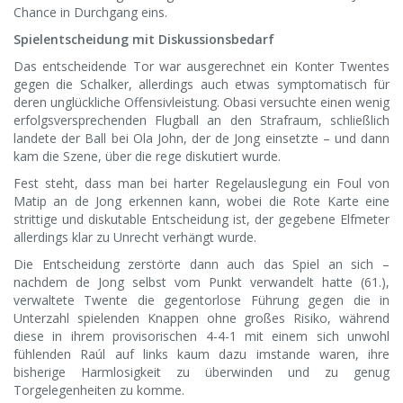
Chance in Durchgang eins.
Spielentscheidung mit Diskussionsbedarf
Das entscheidende Tor war ausgerechnet ein Konter Twentes
gegen die Schalker, allerdings auch etwas symptomatisch für
deren unglückliche Offensivleistung. Obasi versuchte einen wenig
erfolgsversprechenden Flugball an den Strafraum, schließlich
landete der Ball bei Ola John, der de Jong einsetzte – und dann
kam die Szene, über die rege diskutiert wurde.
Fest steht, dass man bei harter Regelauslegung ein Foul von
Matip an de Jong erkennen kann, wobei die Rote Karte eine
strittige und diskutable Entscheidung ist, der gegebene Elfmeter
allerdings klar zu Unrecht verhängt wurde.
Die Entscheidung zerstörte dann auch das Spiel an sich –
nachdem de Jong selbst vom Punkt verwandelt hatte (61.),
verwaltete Twente die gegentorlose Führung gegen die in
Unterzahl spielenden Knappen ohne großes Risiko, während
diese in ihrem provisorischen 4-4-1 mit einem sich unwohl
fühlenden Raúl auf links kaum dazu imstande waren, ihre
bisherige Harmlosigkeit zu überwinden und zu genug
Torgelegenheiten zu komme.