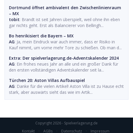
Dortmund öffnet ambivalent den Zwischenlinienraum
– MX
tobit
: Brandt ist seit Jahren überspielt, weil ohne ihn eben
gar nichts geht. Erst als Balancierer von Bellingh...
Bo henrikisiert die Bayern – MX
AG
: Ja, mein Eindruck war auch immer, dass er Risiko in
Kauf nimmt, um vorne mehr Tore zu schießen. Ob man d...
Extra: Der spielverlagerung.de-Adventskalender 2024
AG
: Ein frohes neues Jahr an alle und ein großer Dank für
den ersten vollständigen Adventskalender seit la...
Türchen 20: Aston Villas Aufbauspiel
AG
: Danke für die vielen Artikel! Aston Villa ist zu Hause echt
stark, aber auswärts sieht das wie im Artik...
Copyright 2026 - Spielverlagerung.de
Kontakt
·
AGBs
·
Datenschutz
·
Impressum