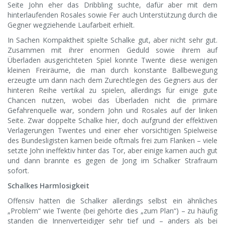
Seite John eher das Dribbling suchte, dafür aber mit dem
hinterlaufenden Rosales sowie Fer auch Unterstützung durch die
Gegner wegziehende Laufarbeit erhielt.
In Sachen Kompaktheit spielte Schalke gut, aber nicht sehr gut.
Zusammen mit ihrer enormen Geduld sowie ihrem auf
Überladen ausgerichteten Spiel konnte Twente diese wenigen
kleinen Freiräume, die man durch konstante Ballbewegung
erzeugte um dann nach dem Zurechtlegen des Gegners aus der
hinteren Reihe vertikal zu spielen, allerdings für einige gute
Chancen nutzen, wobei das Überladen nicht die primäre
Gefahrenquelle war, sondern John und Rosales auf der linken
Seite. Zwar doppelte Schalke hier, doch aufgrund der effektiven
Verlagerungen Twentes und einer eher vorsichtigen Spielweise
des Bundesligisten kamen beide oftmals frei zum Flanken – viele
setzte John ineffektiv hinter das Tor, aber einige kamen auch gut
und dann brannte es gegen de Jong im Schalker Strafraum
sofort.
Schalkes Harmlosigkeit
Offensiv hatten die Schalker allerdings selbst ein ähnliches
„Problem“ wie Twente (bei gehörte dies „zum Plan“) – zu häufig
standen die Innenverteidiger sehr tief und – anders als bei