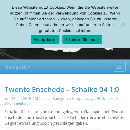
Sunday, 09.08.2026
Diese Website nutzt Cookies. Wenn Sie die Website weiter
Mein Account
About
Autoren
Leseempfehlungen
FAQ
nutzen, stimmen Sie der Verwendung von Cookies zu. Wenn
Sie auf "Mehr erfahren" klicken, gelangen Sie zu unserer
Rubrik Datenschutz, in der wir die auf unseren Seiten
genutzten Cookies auflisten.
Akzeptieren
Erfahren Sie mehr
Navigation
Toggl
navig
Twente Enschede – Schalke 04 1:0
von
TR
am
09.03.2012
in den Kategorien
Europa League
,
FC Schalke 04
mit
2 Kommentaren
Schalke 04 reiste zum nahe gelegenen Gastspiel bei Twente
Enschede und musste sich schließlich dem erwartet schweren
Gegner etwas unglücklich geschlagen geben.