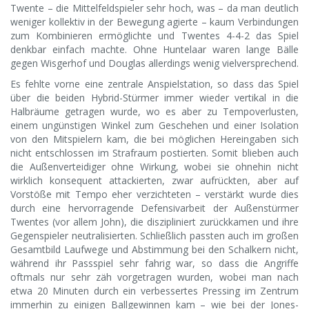
Twente – die Mittelfeldspieler sehr hoch, was – da man deutlich
weniger kollektiv in der Bewegung agierte – kaum Verbindungen
zum Kombinieren ermöglichte und Twentes 4-4-2 das Spiel
denkbar einfach machte. Ohne Huntelaar waren lange Bälle
gegen Wisgerhof und Douglas allerdings wenig vielversprechend.
Es fehlte vorne eine zentrale Anspielstation, so dass das Spiel
über die beiden Hybrid-Stürmer immer wieder vertikal in die
Halbräume getragen wurde, wo es aber zu Tempoverlusten,
einem ungünstigen Winkel zum Geschehen und einer Isolation
von den Mitspielern kam, die bei möglichen Hereingaben sich
nicht entschlossen im Strafraum postierten. Somit blieben auch
die Außenverteidiger ohne Wirkung, wobei sie ohnehin nicht
wirklich konsequent attackierten, zwar aufrückten, aber auf
Vorstöße mit Tempo eher verzichteten – verstärkt wurde dies
durch eine hervorragende Defensivarbeit der Außenstürmer
Twentes (vor allem John), die diszipliniert zurückkamen und ihre
Gegenspieler neutralisierten. Schließlich passten auch im großen
Gesamtbild Laufwege und Abstimmung bei den Schalkern nicht,
während ihr Passspiel sehr fahrig war, so dass die Angriffe
oftmals nur sehr zäh vorgetragen wurden, wobei man nach
etwa 20 Minuten durch ein verbessertes Pressing im Zentrum
immerhin zu einigen Ballgewinnen kam – wie bei der Jones-