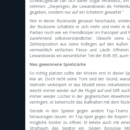
schwatzgelb.de sah sich daher sogar veranlasst, ihn 
nehmen: „Diejenigen, die Lewandowski als Fehleinka
gegeben, sondern nur auf ein Scheitern gewartet.“
Wer in dieser Rückrunde genauer hinschaute, entdeck
der Rückserie schaltete er sich mehr und mehr in d
Partien noch wie ein Fremdkörper im Passspiel und 
zunehmend selbstverständlicher. Obwohl seine Li
Zehnerposition aus seine Kollegen auf den Außen e
vermeintlich einfachen Pässe und Läufe öffnet
Lewandowski ein wesentlicher Teil der BVB-Elf, auch
Neu gewonnene Spielstärke
So richtig platzen sollte der Knoten erst in dieser Sp
klar an. Doch nicht seine Tore sind der Grund, war
Vielmehr verkörpert er das Modell eines mitarbeitende
weicht immer wieder auf die Flügel auf und hilft auch
immer wieder Löcher in der gegnerischen Abwehrreihe
verringert, er beherrscht das Ballhalten mit dem Rück
Gerade in den Spielen gegen andere Top-Teams s
herausragen lassen. Im Top-Spiel gegen die Bayern
mögliche Konter zu öffnen. Er leitete auch mit ei
Strafraum das Siegtor ein. Gegen Borussia M