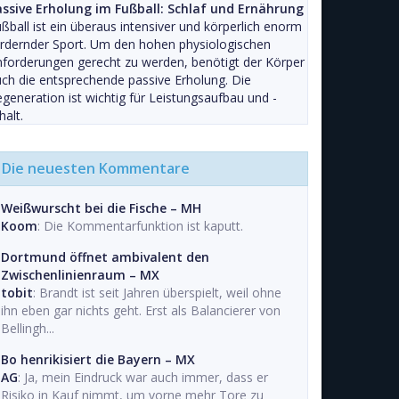
assive Erholung im Fußball: Schlaf und Ernährung
ßball ist ein überaus intensiver und körperlich enorm
rdernder Sport. Um den hohen physiologischen
forderungen gerecht zu werden, benötigt der Körper
ch die entsprechende passive Erholung. Die
generation ist wichtig für Leistungsaufbau und -
halt.
Die neuesten Kommentare
Weißwurscht bei die Fische – MH
Koom
: Die Kommentarfunktion ist kaputt.
Dortmund öffnet ambivalent den
Zwischenlinienraum – MX
tobit
: Brandt ist seit Jahren überspielt, weil ohne
ihn eben gar nichts geht. Erst als Balancierer von
Bellingh...
Bo henrikisiert die Bayern – MX
AG
: Ja, mein Eindruck war auch immer, dass er
Risiko in Kauf nimmt, um vorne mehr Tore zu