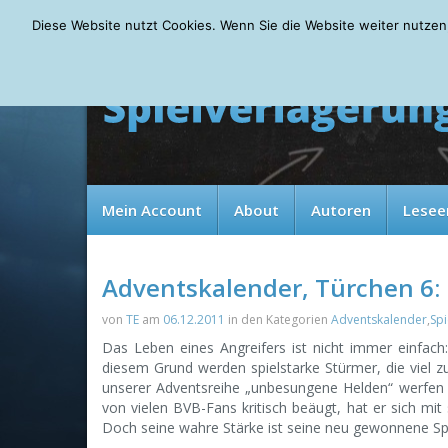
Thursday, 06.08.2026
Diese Website nutzt Cookies. Wenn Sie die Website weiter nutzen
Mein Account
About
Autoren
Lesee
Adventskalender, Türchen 6:
von
TE
am
06.12.2011
in den Kategorien
Adventskalender
,
Spi
Das Leben eines Angreifers ist nicht immer einfac
diesem Grund werden spielstarke Stürmer, die viel z
unserer Adventsreihe „unbesungene Helden“ werfen w
von vielen BVB-Fans kritisch beäugt, hat er sich mit
Doch seine wahre Stärke ist seine neu gewonnene Spi