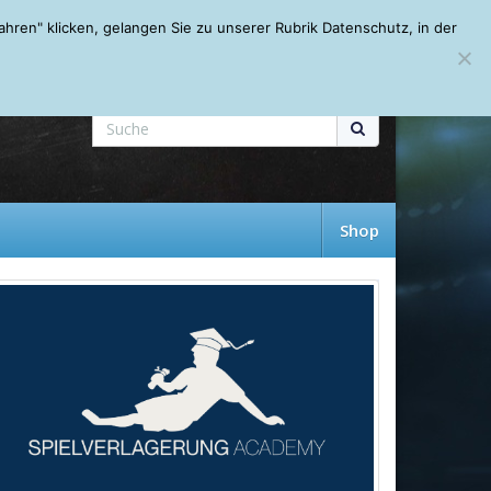
Mein Account
About
Autoren
Leseempfehlungen
FAQ
ren" klicken, gelangen Sie zu unserer Rubrik Datenschutz, in der
Shop