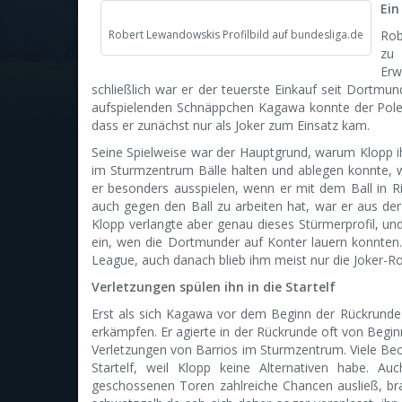
Ein
Robert Lewandowskis Profilbild auf bundesliga.de
Rob
zu
Erw
schließlich war er der teuerste Einkauf seit Dortm
aufspielenden Schnäppchen Kagawa konnte der Pole s
dass er zunächst nur als Joker zum Einsatz kam.
Seine Spielweise war der Hauptgrund, warum Klopp i
im Sturmzentrum Bälle halten und ablegen konnte, 
er besonders ausspielen, wenn er mit dem Ball in Ri
auch gegen den Ball zu arbeiten hat, war er aus de
Klopp verlangte aber genau dieses Stürmerprofil, u
ein, wen die Dortmunder auf Konter lauern konnten. 
League, auch danach blieb ihm meist nur die Joker-Rol
Verletzungen spülen ihn in die Startelf
Erst als sich Kagawa vor dem Beginn der Rückrunde
erkämpfen. Er agierte in der Rückrunde oft von Begi
Verletzungen von Barrios im Sturmzentrum. Viele Beob
Startelf, weil Klopp keine Alternativen habe. A
geschossenen Toren zahlreiche Chancen ausließ, br