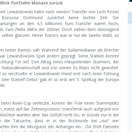
 Blick fünfzehn Monate zurück
ert Lewandowski hatte nach seinem Transfer von Lech Posen
 Borussia Dortmund zunächst keine leichte Zeit: Die
artungen an den 4,5 Millionen Euro-Transfer waren hoch,
unds Fast-Pleite Mitte der 2000er. Doch neben dem überragend
elten glänzen: Hinter Barrios war er nur die zweite Wahl, so
hn hinter Barrios sah: Während der Südamerikaner als Brecher
war Lewandowskis Spiel anders geprägt. Seine Stärken konnte
chtung Tor lief. Den Alltag eines mitspielenden Stürmers, der
r Nationalmannschaft und von seinen Ex-Klubs nicht gewohnt.
nd so wechselte er Lewandowski meist erst nach einer Führung
Sein Startelf-Debüt gab er so erst am 5. Spieltag der Europa
le.
 beim Asien-Cup verletzte, konnte der Pole einen Stammplatz
nn, meist auf der Zehnerposition, manchmal auch aufgrund von
achter wurden aber das Gefühl nicht los, er stünde nur in der
uch die Tatsache, dass er in der Rückrunde bei „nur“ vier
achte ihm die Missgunst der Anhänger ein. Die BVB-Fanseite