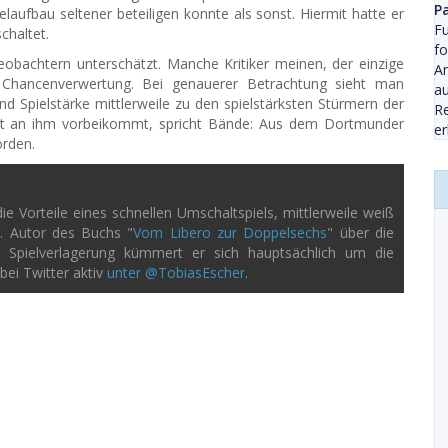
P
elaufbau seltener beteiligen konnte als sonst. Hiermit hatte er
Fu
chaltet.
fo
bachtern unterschätzt. Manche Kritiker meinen, der einzige
An
e Chancenverwertung. Bei genauerer Betrachtung sieht man
au
und Spielstärke mittlerweile zu den spielstärksten Stürmern der
Re
icht an ihm vorbeikommt, spricht Bände: Aus dem Dortmunder
er
orden.
e Vorteile eines schnellen Umschaltspiels, mittlerweile weiß
n. Autor des Buchs "
Vom Libero zur Doppelsechs
" über die
ei Spielverlagerung kümmert er sich hauptsächlich um die
bei Twitter aktiv
unter @TobiasEscher
.