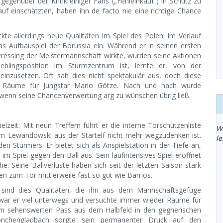
gegenüber der Kritik einiger Fans („Fehleinkauf“) in Schutz zu
uf einschätzten, haben ihn de facto nie eine richtige Chance
te allerdings neue Qualitäten im Spiel des Polen: Im Verlauf
as Aufbauspiel der Borussia ein. Während er in seinen ersten
Pressing der Meistermannschaft wirkte, wurden seine Aktionen
eblingsposition im Sturmzentrum ist, lernte er, von der
inzusetzen. Oft sah dies nicht spektakulär aus, doch diese
en Räume für Jungstar Mario Götze. Nach und nach wurde
 wenn seine Chancenverwertung arg zu wünschen übrig ließ.
ielzeit: Mit neun Treffern führt er die interne Torschützenliste
W
um Lewandowski aus der Startelf nicht mehr wegzudenken ist.
l
n Stürmers: Er bietet sich als Anspielstation in der Tiefe an,
 im Spiel gegen den Ball aus. Sein laufintensives Spiel eröffnet
. Seine Ballverluste haben sich seit der letzten Saison stark
en zum Tor mittlerweile fast so gut wie Barrios.
ind dies Qualitäten, die ihn aus dem Mannschaftsgefüge
 war er viel unterwegs und versuchte immer wieder Räume für
nem sehenswerten Pass aus dem Halbfeld in den gegnerischen
önchengladbach sorgte sein permanenter Druck auf den