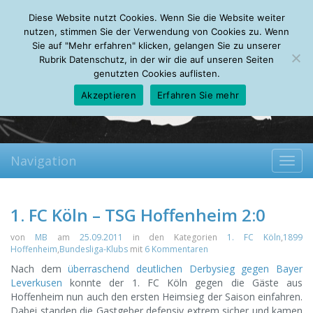
Friday, 07.08.2026
Diese Website nutzt Cookies. Wenn Sie die Website weiter
Mein Account
About
Autoren
Leseempfehlungen
FAQ
nutzen, stimmen Sie der Verwendung von Cookies zu. Wenn
Sie auf "Mehr erfahren" klicken, gelangen Sie zu unserer
Rubrik Datenschutz, in der wir die auf unseren Seiten
genutzten Cookies auflisten.
Akzeptieren
Erfahren Sie mehr
Navigation
Toggl
navig
1. FC Köln – TSG Hoffenheim 2:0
von
MB
am
25.09.2011
in den Kategorien
1. FC Köln
,
1899
Hoffenheim
,
Bundesliga-Klubs
mit
6 Kommentaren
Nach dem
überraschend deutlichen Derbysieg gegen Bayer
Leverkusen
konnte der 1. FC Köln gegen die Gäste aus
Hoffenheim nun auch den ersten Heimsieg der Saison einfahren.
Dabei standen die Gastgeber defensiv extrem sicher und kamen