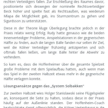
rechten Verteidigers fallen. Zur Erschließung des Raumes davor,
positionierte sich deswegen der nominelle Rechtsverteidiger
Beck höher und spielte fast als Rechtsaußen, was wiederum
Mlapa die Möglichkeit gab, ins Sturmzentrum zu gehen und
Sigurdsson zu unterstützen.
Diese in der Theorie kluge Überlegung brachte jedoch in der
Praxis relativ wenig Erfolg. Rudy hatte genauso wie die beiden
Innenverteidiger Probleme, Anspielstationen in der gegnerischen
Hälfte zu finden, auch die langen Bälle fanden nur selten ihr Ziel,
weil die Kölner Verteidiger frühzeitig antizipierten und sich
oftmals fallen ließen, um lange Bälle hinter die Abwehr zu
verhindern.
So kam es, dass die Hoffenheimer über die gesamte Spielzeit
große Probleme mit dem Spielaufbau hatten, auch wenn man
das Spiel in der zweiten Halbzeit etwas mehr in die gegnerische
Hälfte verlagern konnte.
Lösungsansätze gegen das „System Solbakken“
Zur zweiten Halbzeit wies Holger Stanislawski seine Flügelspieler
an, konsequent die Seite zu halten, sodass diese in der Praxis
häufig auf der Außenlinie standen. Der Hoffenheim-Coach
beabsichtigte damit offensichtlich, die Kölner Verteidigung in die