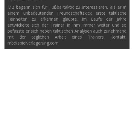
MB begann sich für Fußballtaktik zu interessieren, als er in
einem unbedeutenden Freundschaftskick erste taktische
Feinheiten zu erkennen glaubte. Im Laufe der Jahre
entwickelte sich der Trainer in ihm immer weiter und so
befasste er sich neben taktischen Analysen auch zunehmend
mit der täglichen Arbeit eines Trainers. Kontakt:
mb@spielverlagerung.com