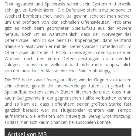
Trainingsarbeit und Spielpraxis scheint sein System mittlerweile
sehr gut zu funktionieren. Die Defensive steht trotz personeller
Wechsel bombensicher, nach Ballgewinn schaltet man schnell
um und profitiert von den schnellen Offensivleuten. Probleme
gibt es noch beim geordneten Spielaufbau aus der Abwehr
heraus, doch ist es wahrscheinlich, dass der Norweger das
Offensivspiel, ähnlich wie beim FC Kopenhagen, dann verstärkt
trainieren lässt, wenn er mit der Defensivarbeit zufrieden ist. Im
Offensivspiel dürfte der 1. FC Köln deswegen in den kommenden
Wochen nach den guten Defensivleistungen noch deutlich
zulegen, sodass man vielleicht bald nicht mehr hauptsächlich
von der individuellen Klasse einzelner Spieler abhängig ist.
Die TSG hatte zwar Lösungsansätze, wie der Gegner zu knacken
sein könnte, gerade die Innenverteidiger taten sich jedoch im
Spielaufbau extrem schwer. Zudem litt man darunter, dass man
kaum Ballgewinne in der gegnerischen Hälfte verbuchen konnte
und so kam es, dass Hoffenheim seiner größten Stärke fast
gänzlich beraubt war: die Flügelspieler konnten kein Tempo
aufnehmen. Sie erhielten schlichtweg zu wenig Unterstützung,
sodass man sich kaum Chancen herausspielen konnte.
Artikel von MB