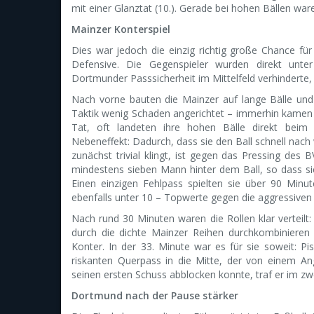
mit einer Glanztat (10.). Gerade bei hohen Bällen ware
Mainzer Konterspiel
Dies war jedoch die einzig richtig große Chance fü
Defensive. Die Gegenspieler wurden direkt unter
Dortmunder Passsicherheit im Mittelfeld verhinderte
Nach vorne bauten die Mainzer auf lange Bälle und 
Taktik wenig Schaden angerichtet – immerhin kamen s
Tat, oft landeten ihre hohen Bälle direkt beim
Nebeneffekt: Dadurch, dass sie den Ball schnell nach v
zunächst trivial klingt, ist gegen das Pressing des 
mindestens sieben Mann hinter dem Ball, so dass sic
Einen einzigen Fehlpass spielten sie über 90 Minut
ebenfalls unter 10 – Topwerte gegen die aggressive
Nach rund 30 Minuten waren die Rollen klar verteilt
durch die dichte Mainzer Reihen durchkombinieren 
Konter. In der 33. Minute war es für sie soweit: P
riskanten Querpass in die Mitte, der von einem A
seinen ersten Schuss abblocken konnte, traf er im zw
Dortmund nach der Pause stärker