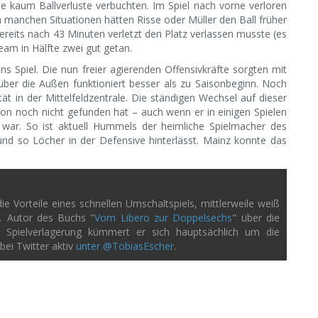
te kaum Ballverluste verbuchten. Im Spiel nach vorne verloren
 In manchen Situationen hätten Risse oder Müller den Ball früher
eits nach 43 Minuten verletzt den Platz verlassen musste (es
am in Hälfte zwei gut getan.
s Spiel. Die nun freier agierenden Offensivkräfte sorgten mit
l über die Außen funktioniert besser als zu Saisonbeginn. Noch
tät in der Mittelfeldzentrale. Die ständigen Wechsel auf dieser
ion noch nicht gefunden hat – auch wenn er in einigen Spielen
war. So ist aktuell Hummels der heimliche Spielmacher des
 und so Löcher in der Defensive hinterlässt. Mainz konnte das
e Vorteile eines schnellen Umschaltspiels, mittlerweile weiß
n. Autor des Buchs "
Vom Libero zur Doppelsechs
" über die
ei Spielverlagerung kümmert er sich hauptsächlich um die
bei Twitter aktiv
unter @TobiasEscher
.