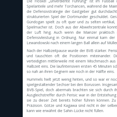
Die Floskel „unverdiente Führung“ ist im Fußbal
Spielanteile und mehr Torchancen, während die Mai
die Defensivstrategie der Gastgeber gut durchdach
strukturierten Spiel der Dortmunder geschuldet. Ge
Gündogan spielt zu oft quer und zu selten vertikal,
Spielmacher ist. Doch aus der Abwehrzentrale konnt
der Luft hing. Auch wenn die Mainzer praktisch 
Defensivleistung in Ordnung. Nur einmal kam der 
Lewandowski nach einem langen Ball allein auf Müller
Nach der Halbzeitpause wurde der BVB stärker. Perisic
und tauschten oft die Positionen miteinander. D
verteidigten mittlerweile mit einem Mischmasch aus 
Halbzeit eins. Die laufintensiven ersten 45 Minuten sc
so nah an ihren Gegnern wie noch in der Hälfte eins.
Hummels hielt jetzt wenig hinten, und so war er noc
spielgestaltender Sechser bei den Borussen. Insgesam
BVB-Spiel, doch abermals brachten sie sich durch
Ausgleichstreffer durch Perisic war in der Entstehung
sie zu dieser Zeit bereits höher führen können. Zu 
Präzision. Götze und Kagawa sind nicht in der selb
kann wie erwähnt die Sahin-Lücke nicht füllen.