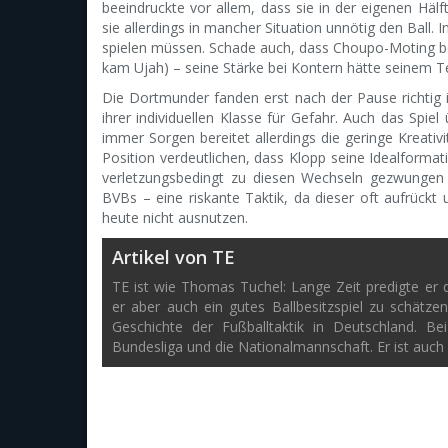
beeindruckte vor allem, dass sie in der eigenen Hälf
sie allerdings in mancher Situation unnötig den Ball.
spielen müssen. Schade auch, dass Choupo-Moting ber
kam Ujah) – seine Stärke bei Kontern hätte seinem Te
Die Dortmunder fanden erst nach der Pause richtig in
ihrer individuellen Klasse für Gefahr. Auch das Spie
immer Sorgen bereitet allerdings die geringe Kreativi
Position verdeutlichen, dass Klopp seine Idealformat
verletzungsbedingt zu diesen Wechseln gezwungen 
BVBs – eine riskante Taktik, da dieser oft aufrückt
heute nicht ausnutzen.
Artikel von TE
TE ist wie Thomas Tuchel: Lange Zeit predigte er di
er aber auch ein gutes Ballbesitzspiel zu schätze
Geschichte der Fußballtaktik in Deutschland. B
Bundesliga und die Nationalmannschaft. Er ist auch 