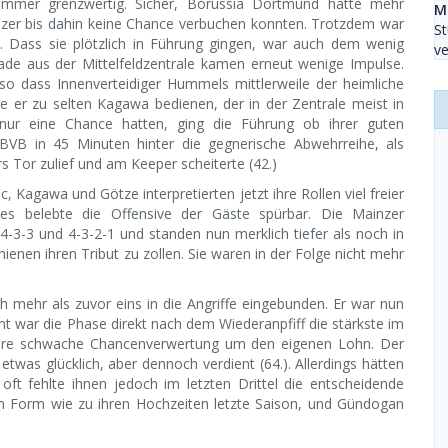
l immer grenzwertig. Sicher, Borussia Dortmund hatte mehr
M
nzer bis dahin keine Chance verbuchen konnten. Trotzdem war
St
t. Dass sie plötzlich in Führung gingen, war auch dem wenig
ve
rade aus der Mittelfeldzentrale kamen erneut wenige Impulse.
 so dass Innenverteidiger Hummels mittlerweile der heimliche
e er zu selten Kagawa bedienen, der in der Zentrale meist in
nur eine Chance hatten, ging die Führung ob ihrer guten
BVB in 45 Minuten hinter die gegnerische Abwehrreihe, als
s Tor zulief und am Keeper scheiterte (42.)
, Kagawa und Götze interpretierten jetzt ihre Rollen viel freier
ies belebte die Offensive der Gäste spürbar. Die Mainzer
4-3-3 und 4-3-2-1 und standen nun merklich tiefer als noch in
hienen ihren Tribut zu zollen. Sie waren in der Folge nicht mehr
h mehr als zuvor eins in die Angriffe eingebunden. Er war nun
t war die Phase direkt nach dem Wiederanpfiff die stärkste im
 ihre schwache Chancenverwertung um den eigenen Lohn. Der
 etwas glücklich, aber dennoch verdient (64.). Allerdings hätten
oft fehlte ihnen jedoch im letzten Drittel die entscheidende
en Form wie zu ihren Hochzeiten letzte Saison, und Gündogan