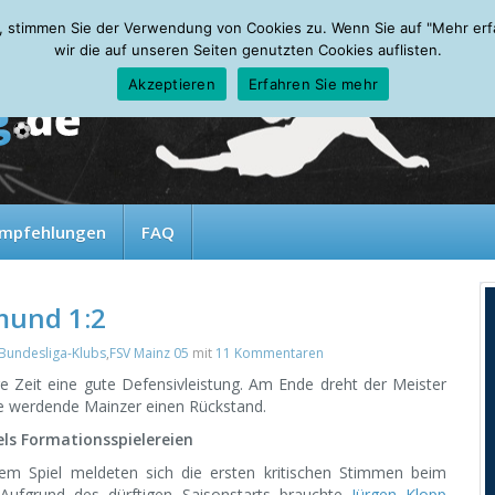
, stimmen Sie der Verwendung von Cookies zu. Wenn Sie auf "Mehr erfah
wir die auf unseren Seiten genutzten Cookies auflisten.
Akzeptieren
Erfahren Sie mehr
mpfehlungen
FAQ
mund 1:2
Bundesliga-Klubs
,
FSV Mainz 05
mit
11 Kommentaren
 Zeit eine gute Defensivleistung. Am Ende dreht der Meister
e werdende Mainzer einen Rückstand.
ls Formationsspielereien
em Spiel meldeten sich die ersten kritischen Stimmen beim
Aufgrund des dürftigen Saisonstarts brauchte
Jürgen Klopp