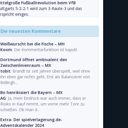
ittelgroße Fußballrevolution beim VfB
uttgarts 5-2-2-1 wird zum 3-Raute-3 und das
rspricht einiges.
Die neuesten Kommentare
Weißwurscht bei die Fische – MH
Koom
: Die Kommentarfunktion ist kaputt.
Dortmund öffnet ambivalent den
Zwischenlinienraum – MX
tobit
: Brandt ist seit Jahren überspielt, weil ohne
ihn eben gar nichts geht. Erst als Balancierer von
Bellingh...
Bo henrikisiert die Bayern – MX
AG
: Ja, mein Eindruck war auch immer, dass er
Risiko in Kauf nimmt, um vorne mehr Tore zu
schießen. Ob man d...
Extra: Der spielverlagerung.de-
Adventskalender 2024