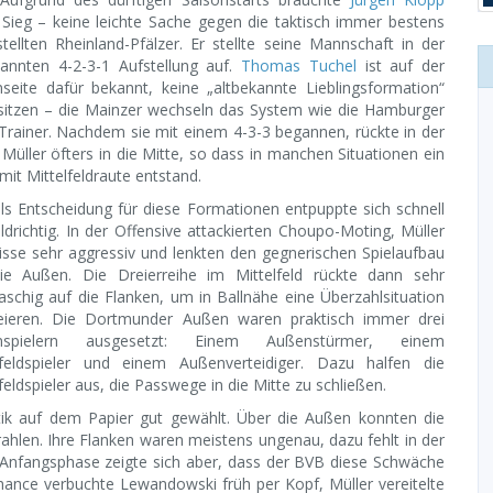
 Sieg – keine leichte Sache gegen die taktisch immer bestens
stellten Rheinland-Pfälzer. Er stellte seine Mannschaft in der
kannten 4-2-3-1 Aufstellung auf.
Thomas Tuchel
ist auf der
seite dafür bekannt, keine „altbekannte Lieblingsformation“
sitzen – die Mainzer wechseln das System wie die Hamburger
 Trainer. Nachdem sie mit einem 4-3-3 begannen, rückte in der
 Müller öfters in die Mitte, so dass in manchen Situationen ein
mit Mittelfeldraute entstand.
ls Entscheidung für diese Formationen entpuppte sich schnell
oldrichtig. In der Offensive attackierten Choupo-Moting, Müller
isse sehr aggressiv und lenkten den gegnerischen Spielaufbau
ie Außen. Die Dreierreihe im Mittelfeld rückte dann sehr
schig auf die Flanken, um in Ballnähe eine Überzahlsituation
eieren. Die Dortmunder Außen waren praktisch immer drei
nspielern ausgesetzt: Einem Außenstürmer, einem
lfeldspieler und einem Außenverteidiger. Dazu halfen die
feldspieler aus, die Passwege in die Mitte zu schließen.
tik auf dem Papier gut gewählt. Über die Außen konnten die
ahlen. Ihre Flanken waren meistens ungenau, dazu fehlt in der
er Anfangsphase zeigte sich aber, dass der BVB diese Schwäche
hance verbuchte Lewandowski früh per Kopf, Müller vereitelte