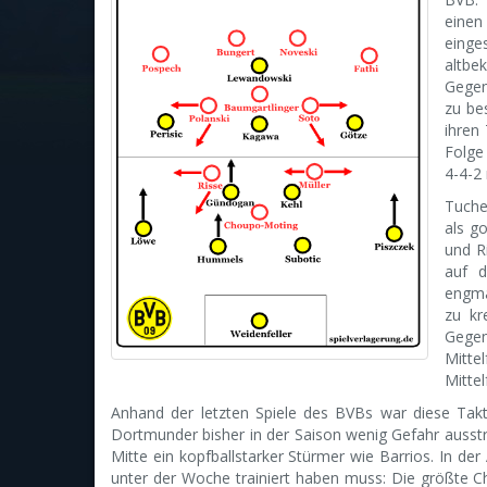
einen
einge
altbe
Gegen
zu be
ihren
Folge
4-4-2 
Tuche
als g
und R
auf d
engma
zu kr
Gege
Mitte
Mittel
Anhand der letzten Spiele des BVBs war diese Tak
Dortmunder bisher in der Saison wenig Gefahr ausstr
Mitte ein kopfballstarker Stürmer wie Barrios. In d
unter der Woche trainiert haben muss: Die größte C