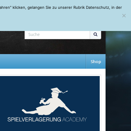
Mein Account
About
Autoren
Leseempfehlungen
FAQ
ren" klicken, gelangen Sie zu unserer Rubrik Datenschutz, in der
Shop