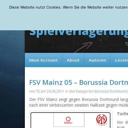
Thursday, 06.08.2026
Diese Website nutzt Cookies. Wenn Sie die Website weiter nutzen
Mein Account
About
Autoren
Lesee
FSV Mainz 05 – Borussia Dort
von
TE
am
24.09.2011
in den Kategorien
Borussia Dortmund
,
Der FSV Mainz zeigt gegen Borussia Dortmund lange
nach einer verbesserten zweiten Halbzeit gegen müd
Tuche
Vor d
BVB. 