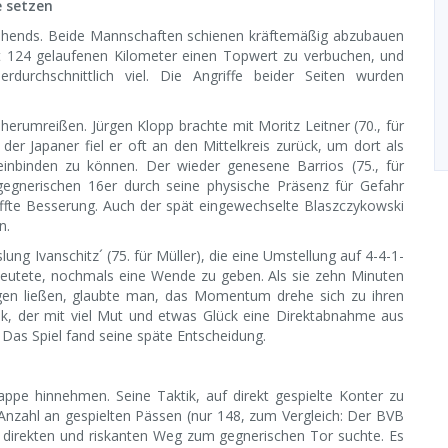
e setzen
usehends. Beide Mannschaften schienen kräftemäßig abzubauen
 124 gelaufenen Kilometer einen Topwert zu verbuchen, und
durchschnittlich viel. Die Angriffe beider Seiten wurden
erumreißen. Jürgen Klopp brachte mit Moritz Leitner (70., für
der Japaner fiel er oft an den Mittelkreis zurück, um dort als
l einbinden zu können. Der wieder genesene Barrios (75., für
gegnerischen 16er durch seine physische Präsenz für Gefahr
ffte Besserung. Auch der spät eingewechselte Blaszczykowski
n.
g Ivanschitz´ (75. für Müller), die eine Umstellung auf 4-4-1-
deutete, nochmals eine Wende zu geben. Als sie zehn Minuten
iegen ließen, glaubte man, das Momentum drehe sich zu ihren
ek, der mit viel Mut und etwas Glück eine Direktabnahme aus
 Das Spiel fand seine späte Entscheidung.
pe hinnehmen. Seine Taktik, auf direkt gespielte Konter zu
 Anzahl an gespielten Pässen (nur 148, zum Vergleich: Der BVB
n direkten und riskanten Weg zum gegnerischen Tor suchte. Es