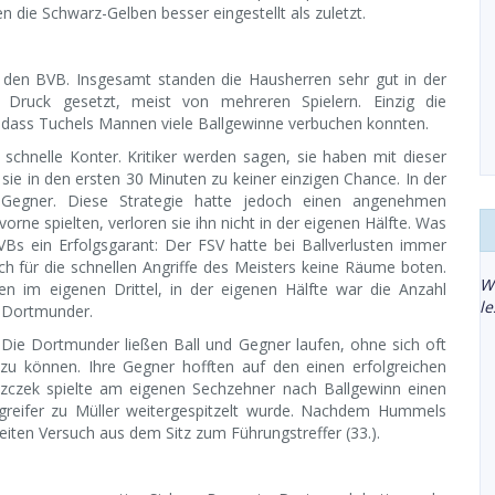
n die Schwarz-Gelben besser eingestellt als zuletzt.
r den BVB. Insgesamt standen die Hausherren sehr gut in der
 Druck gesetzt, meist von mehreren Spielern. Einzig die
, dass Tuchels Mannen viele Ballgewinne verbuchen konnten.
schnelle Konter. Kritiker werden sagen, sie haben mit dieser
ie in den ersten 30 Minuten zu keiner einzigen Chance. In der
 Gegner. Diese Strategie hatte jedoch einen angenehmen
orne spielten, verloren sie ihn nicht in der eigenen Hälfte. Was
BVBs ein Erfolgsgarant: Der FSV hatte bei Ballverlusten immer
h für die schnellen Angriffe des Meisters keine Räume boten.
W
en im eigenen Drittel, in der eigenen Hälfte war die Anzahl
l
n Dortmunder.
: Die Dortmunder ließen Ball und Gegner laufen, ohne sich oft
zu können. Ihre Gegner hofften auf den einen erfolgreichen
iszczek spielte am eigenen Sechzehner nach Ballgewinn einen
ngreifer zu Müller weitergespitzelt wurde. Nachdem Hummels
eiten Versuch aus dem Sitz zum Führungstreffer (33.).