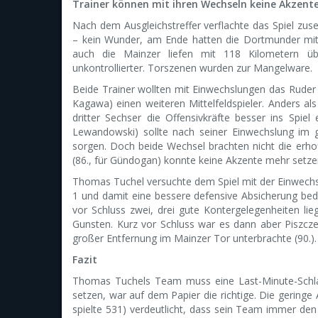
Trainer können mit ihren Wechseln keine Akzent
Nach dem Ausgleichstreffer verflachte das Spiel z
– kein Wunder, am Ende hatten die Dortmunder mit
auch die Mainzer liefen mit 118 Kilometern über
unkontrollierter. Torszenen wurden zur Mangelware.
Beide Trainer wollten mit Einwechslungen das Ruder h
Kagawa) einen weiteren Mittelfeldspieler. Anders als 
dritter Sechser die Offensivkräfte besser ins Spie
Lewandowski) sollte nach seiner Einwechslung im 
sorgen. Doch beide Wechsel brachten nicht die erho
(86., für Gündogan) konnte keine Akzente mehr setze
Thomas Tuchel versuchte dem Spiel mit der Einwechslun
1 und damit eine bessere defensive Absicherung be
vor Schluss zwei, drei gute Kontergelegenheiten l
Gunsten. Kurz vor Schluss war es dann aber Piszcz
großer Entfernung im Mainzer Tor unterbrachte (90.).
Fazit
Thomas Tuchels Team muss eine Last-Minute-Schlap
setzen, war auf dem Papier die richtige. Die geringe
spielte 531) verdeutlicht, dass sein Team immer de