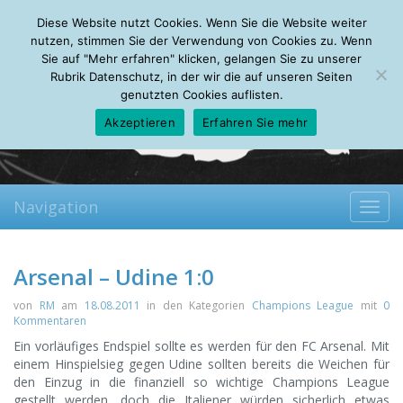
Friday, 07.08.2026
Diese Website nutzt Cookies. Wenn Sie die Website weiter
Mein Account
About
Autoren
Leseempfehlungen
FAQ
nutzen, stimmen Sie der Verwendung von Cookies zu. Wenn
Sie auf "Mehr erfahren" klicken, gelangen Sie zu unserer
Rubrik Datenschutz, in der wir die auf unseren Seiten
genutzten Cookies auflisten.
Akzeptieren
Erfahren Sie mehr
Navigation
Toggl
navig
Arsenal – Udine 1:0
von
RM
am
18.08.2011
in den Kategorien
Champions League
mit
0
Kommentaren
Ein vorläufiges Endspiel sollte es werden für den FC Arsenal. Mit
einem Hinspielsieg gegen Udine sollten bereits die Weichen für
den Einzug in die finanziell so wichtige Champions League
gestellt werden, doch die Italiener würden sicherlich etwas