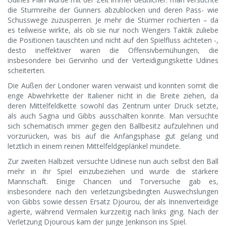
die Sturmreihe der Gunners abzublocken und deren Pass- wie
Schusswege zuzusperren. Je mehr die Stürmer rochierten – da
es teilweise wirkte, als ob sie nur noch Wengers Taktik zuliebe
die Positionen tauschten und nicht auf den Spielfluss achteten -,
desto ineffektiver waren die Offensivbemühungen, die
insbesondere bei Gervinho und der Verteidigungskette Udines
scheiterten.
Die Außen der Londoner waren verwaist und konnten somit die
enge Abwehrkette der Italiener nicht in die Breite ziehen, da
deren Mittelfeldkette sowohl das Zentrum unter Druck setzte,
als auch Sagna und Gibbs ausschalten konnte. Man versuchte
sich schematisch immer gegen den Ballbesitz aufzulehnen und
vorzurücken, was bis auf die Anfangsphase gut gelang und
letztlich in einem reinen Mittelfeldgeplänkel mündete.
Zur zweiten Halbzeit versuchte Udinese nun auch selbst den Ball
mehr in ihr Spiel einzubeziehen und wurde die stärkere
Mannschaft. Einige Chancen und Torversuche gab es,
insbesondere nach den verletzungsbedingten Auswechslungen
von Gibbs sowie dessen Ersatz Djourou, der als Innenverteidige
agierte, während Vermalen kurzzeitig nach links ging. Nach der
Verletzung Djourous kam der junge Jenkinson ins Spiel.