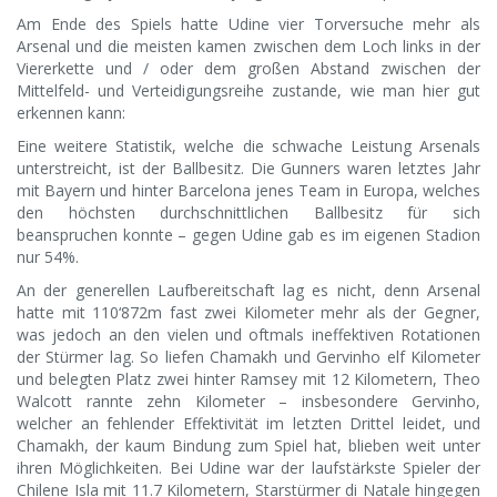
Am Ende des Spiels hatte Udine vier Torversuche mehr als
Arsenal und die meisten kamen zwischen dem Loch links in der
Viererkette und / oder dem großen Abstand zwischen der
Mittelfeld- und Verteidigungsreihe zustande, wie man hier gut
erkennen kann:
Eine weitere Statistik, welche die schwache Leistung Arsenals
unterstreicht, ist der Ballbesitz. Die Gunners waren letztes Jahr
mit Bayern und hinter Barcelona jenes Team in Europa, welches
den höchsten durchschnittlichen Ballbesitz für sich
beanspruchen konnte – gegen Udine gab es im eigenen Stadion
nur 54%.
An der generellen Laufbereitschaft lag es nicht, denn Arsenal
hatte mit 110‘872m fast zwei Kilometer mehr als der Gegner,
was jedoch an den vielen und oftmals ineffektiven Rotationen
der Stürmer lag. So liefen Chamakh und Gervinho elf Kilometer
und belegten Platz zwei hinter Ramsey mit 12 Kilometern, Theo
Walcott rannte zehn Kilometer – insbesondere Gervinho,
welcher an fehlender Effektivität im letzten Drittel leidet, und
Chamakh, der kaum Bindung zum Spiel hat, blieben weit unter
ihren Möglichkeiten. Bei Udine war der laufstärkste Spieler der
Chilene Isla mit 11.7 Kilometern, Starstürmer di Natale hingegen