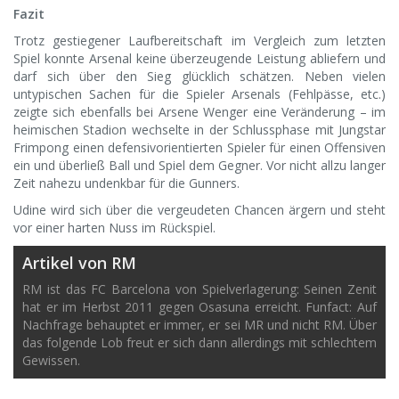
Fazit
Trotz gestiegener Laufbereitschaft im Vergleich zum letzten
Spiel konnte Arsenal keine überzeugende Leistung abliefern und
darf sich über den Sieg glücklich schätzen. Neben vielen
untypischen Sachen für die Spieler Arsenals (Fehlpässe, etc.)
zeigte sich ebenfalls bei Arsene Wenger eine Veränderung – im
heimischen Stadion wechselte in der Schlussphase mit Jungstar
Frimpong einen defensivorientierten Spieler für einen Offensiven
ein und überließ Ball und Spiel dem Gegner. Vor nicht allzu langer
Zeit nahezu undenkbar für die Gunners.
Udine wird sich über die vergeudeten Chancen ärgern und steht
vor einer harten Nuss im Rückspiel.
Artikel von RM
RM ist das FC Barcelona von Spielverlagerung: Seinen Zenit
hat er im Herbst 2011 gegen Osasuna erreicht. Funfact: Auf
Nachfrage behauptet er immer, er sei MR und nicht RM. Über
das folgende Lob freut er sich dann allerdings mit schlechtem
Gewissen.