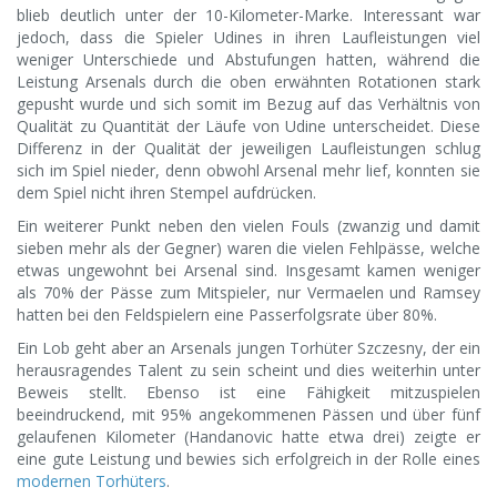
blieb deutlich unter der 10-Kilometer-Marke. Interessant war
jedoch, dass die Spieler Udines in ihren Laufleistungen viel
weniger Unterschiede und Abstufungen hatten, während die
Leistung Arsenals durch die oben erwähnten Rotationen stark
gepusht wurde und sich somit im Bezug auf das Verhältnis von
Qualität zu Quantität der Läufe von Udine unterscheidet. Diese
Differenz in der Qualität der jeweiligen Laufleistungen schlug
sich im Spiel nieder, denn obwohl Arsenal mehr lief, konnten sie
dem Spiel nicht ihren Stempel aufdrücken.
Ein weiterer Punkt neben den vielen Fouls (zwanzig und damit
sieben mehr als der Gegner) waren die vielen Fehlpässe, welche
etwas ungewohnt bei Arsenal sind. Insgesamt kamen weniger
als 70% der Pässe zum Mitspieler, nur Vermaelen und Ramsey
hatten bei den Feldspielern eine Passerfolgsrate über 80%.
Ein Lob geht aber an Arsenals jungen Torhüter Szczesny, der ein
herausragendes Talent zu sein scheint und dies weiterhin unter
Beweis stellt. Ebenso ist eine Fähigkeit mitzuspielen
beeindruckend, mit 95% angekommenen Pässen und über fünf
gelaufenen Kilometer (Handanovic hatte etwa drei) zeigte er
eine gute Leistung und bewies sich erfolgreich in der Rolle eines
modernen Torhüters
.