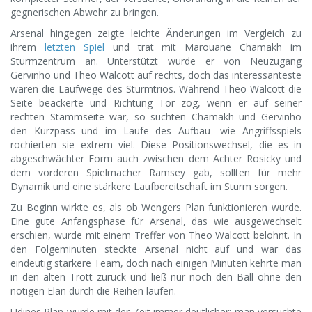
gegnerischen Abwehr zu bringen.
Arsenal hingegen zeigte leichte Änderungen im Vergleich zu
ihrem
letzten Spiel
und trat mit Marouane Chamakh im
Sturmzentrum an. Unterstützt wurde er von Neuzugang
Gervinho und Theo Walcott auf rechts, doch das interessanteste
waren die Laufwege des Sturmtrios. Während Theo Walcott die
Seite beackerte und Richtung Tor zog, wenn er auf seiner
rechten Stammseite war, so suchten Chamakh und Gervinho
den Kurzpass und im Laufe des Aufbau- wie Angriffsspiels
rochierten sie extrem viel. Diese Positionswechsel, die es in
abgeschwächter Form auch zwischen dem Achter Rosicky und
dem vorderen Spielmacher Ramsey gab, sollten für mehr
Dynamik und eine stärkere Laufbereitschaft im Sturm sorgen.
Zu Beginn wirkte es, als ob Wengers Plan funktionieren würde.
Eine gute Anfangsphase für Arsenal, das wie ausgewechselt
erschien, wurde mit einem Treffer von Theo Walcott belohnt. In
den Folgeminuten steckte Arsenal nicht auf und war das
eindeutig stärkere Team, doch nach einigen Minuten kehrte man
in den alten Trott zurück und ließ nur noch den Ball ohne den
nötigen Elan durch die Reihen laufen.
Udines Plan wurde mit der Zeit immer deutlicher: man versuchte