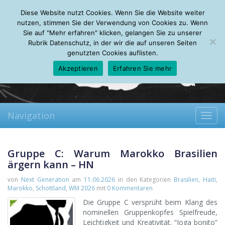
Friday, 07.08.2026
Diese Website nutzt Cookies. Wenn Sie die Website weiter
Mein Account
About
Autoren
Leseempfehlungen
FAQ
nutzen, stimmen Sie der Verwendung von Cookies zu. Wenn
Sie auf "Mehr erfahren" klicken, gelangen Sie zu unserer
Rubrik Datenschutz, in der wir die auf unseren Seiten
genutzten Cookies auflisten.
Akzeptieren
Erfahren Sie mehr
Navigation
Toggl
navig
Gruppe C: Warum Marokko Brasilien
ärgern kann – HN
von
Next Generation
am
11.06.2026
in den Kategorien
Brasilien
,
Haiti
,
Marokko
,
Schottland
,
WM 2026
mit
0 Kommentaren
Die Gruppe C versprüht beim Klang des
nominellen Gruppenkopfes Spielfreude,
Leichtigkeit und Kreativität. “Joga bonito”