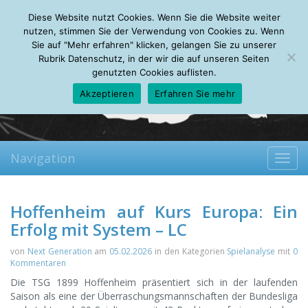
Friday, 07.08.2026
Diese Website nutzt Cookies. Wenn Sie die Website weiter
Mein Account
About
Autoren
Leseempfehlungen
FAQ
nutzen, stimmen Sie der Verwendung von Cookies zu. Wenn
Sie auf "Mehr erfahren" klicken, gelangen Sie zu unserer
Rubrik Datenschutz, in der wir die auf unseren Seiten
genutzten Cookies auflisten.
Akzeptieren
Erfahren Sie mehr
Navigation
Toggl
navig
Hoffenheim auf Kurs Europa: Ein
Erfolg mit System – LC
von
Next Generation
am
05.02.2026
in den Kategorien
Spielanalyse
mit
0
Kommentaren
Die TSG 1899 Hoffenheim präsentiert sich in der laufenden
Saison als eine der Überraschungsmannschaften der Bundesliga