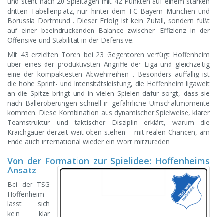
und steht nach 20 Spieltagen mit 42 Punkten auf einem starken
dritten Tabellenplatz, nur hinter dem FC Bayern München und
Borussia Dortmund . Dieser Erfolg ist kein Zufall, sondern fußt
auf einer beeindruckenden Balance zwischen Effizienz in der
Offensive und Stabilität in der Defensive.
Mit 43 erzielten Toren bei 23 Gegentoren verfügt Hoffenheim
über eines der produktivsten Angriffe der Liga und gleichzeitig
eine der kompaktesten Abwehrreihen . Besonders auffällig ist
die hohe Sprint- und Intensitätsleistung, die Hoffenheim ligaweit
an die Spitze bringt und in vielen Spielen dafür sorgt, dass sie
nach Balleroberungen schnell in gefährliche Umschaltmomente
kommen. Diese Kombination aus dynamischer Spielweise, klarer
Teamstruktur und taktischer Disziplin erklärt, warum die
Kraichgauer derzeit weit oben stehen – mit realen Chancen, am
Ende auch international wieder ein Wort mitzureden.
Von der Formation zur Spielidee: Hoffenheims
Ansatz
Bei der TSG
Hoffenheim
lässt sich
kein klar