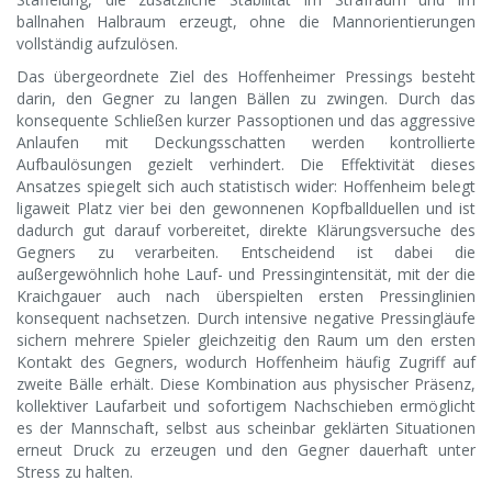
ballnahen Halbraum erzeugt, ohne die Mannorientierungen
vollständig aufzulösen.
Das übergeordnete Ziel des Hoffenheimer Pressings besteht
darin, den Gegner zu langen Bällen zu zwingen. Durch das
konsequente Schließen kurzer Passoptionen und das aggressive
Anlaufen mit Deckungsschatten werden kontrollierte
Aufbaulösungen gezielt verhindert. Die Effektivität dieses
Ansatzes spiegelt sich auch statistisch wider: Hoffenheim belegt
ligaweit Platz vier bei den gewonnenen Kopfballduellen und ist
dadurch gut darauf vorbereitet, direkte Klärungsversuche des
Gegners zu verarbeiten. Entscheidend ist dabei die
außergewöhnlich hohe Lauf- und Pressingintensität, mit der die
Kraichgauer auch nach überspielten ersten Pressinglinien
konsequent nachsetzen. Durch intensive negative Pressingläufe
sichern mehrere Spieler gleichzeitig den Raum um den ersten
Kontakt des Gegners, wodurch Hoffenheim häufig Zugriff auf
zweite Bälle erhält. Diese Kombination aus physischer Präsenz,
kollektiver Laufarbeit und sofortigem Nachschieben ermöglicht
es der Mannschaft, selbst aus scheinbar geklärten Situationen
erneut Druck zu erzeugen und den Gegner dauerhaft unter
Stress zu halten.