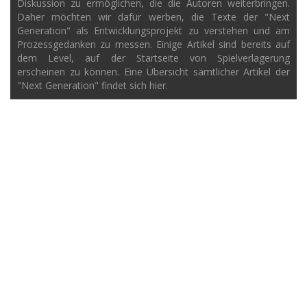
Diskussion zu ermöglichen, die die Autoren weiterbringen.
Daher möchten wir dafür werben, die Texte der "Next
Generation" als Entwicklungsprojekt zu verstehen und am
Prozessgedanken zu messen. Einige Artikel sind bereits auf
dem Level, auf der Startseite von Spielverlagerung
erscheinen zu können. Eine Übersicht sämtlicher Artikel der
"Next Generation" findet sich hier.