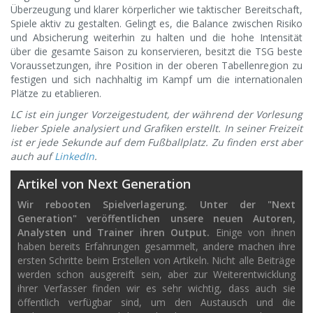
Überzeugung und klarer körperlicher wie taktischer Bereitschaft,
Spiele aktiv zu gestalten. Gelingt es, die Balance zwischen Risiko
und Absicherung weiterhin zu halten und die hohe Intensität
über die gesamte Saison zu konservieren, besitzt die TSG beste
Voraussetzungen, ihre Position in der oberen Tabellenregion zu
festigen und sich nachhaltig im Kampf um die internationalen
Plätze zu etablieren.
LC ist ein junger Vorzeigestudent, der während der Vorlesung
lieber Spiele analysiert und Grafiken erstellt. In seiner Freizeit
ist er jede Sekunde auf dem Fußballplatz. Zu finden erst aber
auch auf
LinkedIn
.
Artikel von Next Generation
Wir rebooten Spielverlagerung. Unter der "Next
Generation" veröffentlichen unsere neuen Autoren,
Analysten und Trainer ihren Output.
Einige von ihnen
haben bereits Erfahrungen gesammelt, andere machen ihre
ersten Schritte beim Erstellen von Artikeln. Nicht alle Beiträge
werden schon ausgereift sein, aber zur Weiterentwicklung
ihrer Verfasser finden wir es sehr wichtig, dass auch sie
öffentlich verfügbar sind, um den Austausch und die