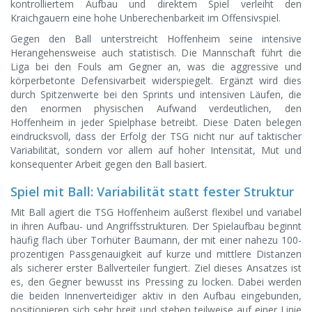
kontrolliertem Aufbau und direktem Spiel verleiht den
Kraichgauern eine hohe Unberechenbarkeit im Offensivspiel.
Gegen den Ball unterstreicht Hoffenheim seine intensive
Herangehensweise auch statistisch. Die Mannschaft führt die
Liga bei den Fouls am Gegner an, was die aggressive und
körperbetonte Defensivarbeit widerspiegelt. Ergänzt wird dies
durch Spitzenwerte bei den Sprints und intensiven Läufen, die
den enormen physischen Aufwand verdeutlichen, den
Hoffenheim in jeder Spielphase betreibt. Diese Daten belegen
eindrucksvoll, dass der Erfolg der TSG nicht nur auf taktischer
Variabilität, sondern vor allem auf hoher Intensität, Mut und
konsequenter Arbeit gegen den Ball basiert.
Spiel mit Ball: Variabilität statt fester Struktur
Mit Ball agiert die TSG Hoffenheim äußerst flexibel und variabel
in ihren Aufbau- und Angriffsstrukturen. Der Spielaufbau beginnt
häufig flach über Torhüter Baumann, der mit einer nahezu 100-
prozentigen Passgenauigkeit auf kurze und mittlere Distanzen
als sicherer erster Ballverteiler fungiert. Ziel dieses Ansatzes ist
es, den Gegner bewusst ins Pressing zu locken. Dabei werden
die beiden Innenverteidiger aktiv in den Aufbau eingebunden,
positionieren sich sehr breit und stehen teilweise auf einer Linie