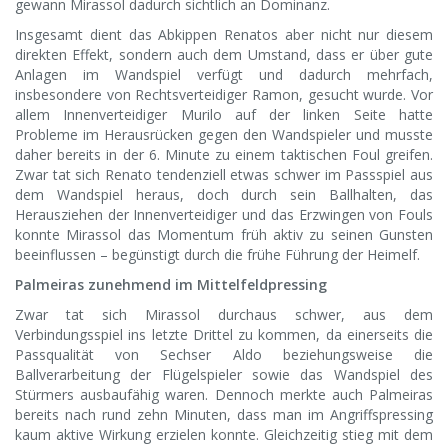
gewann Mirassol dadurch sichtlich an Dominanz.
Insgesamt dient das Abkippen Renatos aber nicht nur diesem
direkten Effekt, sondern auch dem Umstand, dass er über gute
Anlagen im Wandspiel verfügt und dadurch mehrfach,
insbesondere von Rechtsverteidiger Ramon, gesucht wurde. Vor
allem Innenverteidiger Murilo auf der linken Seite hatte
Probleme im Herausrücken gegen den Wandspieler und musste
daher bereits in der 6. Minute zu einem taktischen Foul greifen.
Zwar tat sich Renato tendenziell etwas schwer im Passspiel aus
dem Wandspiel heraus, doch durch sein Ballhalten, das
Herausziehen der Innenverteidiger und das Erzwingen von Fouls
konnte Mirassol das Momentum früh aktiv zu seinen Gunsten
beeinflussen – begünstigt durch die frühe Führung der Heimelf.
Palmeiras zunehmend im Mittelfeldpressing
Zwar tat sich Mirassol durchaus schwer, aus dem
Verbindungsspiel ins letzte Drittel zu kommen, da einerseits die
Passqualität von Sechser Aldo beziehungsweise die
Ballverarbeitung der Flügelspieler sowie das Wandspiel des
Stürmers ausbaufähig waren. Dennoch merkte auch Palmeiras
bereits nach rund zehn Minuten, dass man im Angriffspressing
kaum aktive Wirkung erzielen konnte. Gleichzeitig stieg mit dem