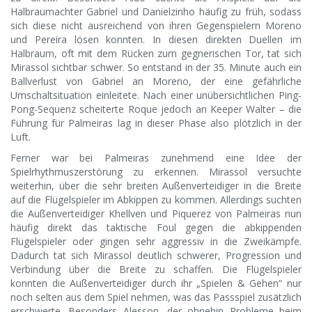
Halbraumachter Gabriel und Danielzinho häufig zu früh, sodass
sich diese nicht ausreichend von ihren Gegenspielern Moreno
und Pereira lösen konnten. In diesen direkten Duellen im
Halbraum, oft mit dem Rücken zum gegnerischen Tor, tat sich
Mirassol sichtbar schwer. So entstand in der 35. Minute auch ein
Ballverlust von Gabriel an Moreno, der eine gefährliche
Umschaltsituation einleitete. Nach einer unübersichtlichen Ping-
Pong-Sequenz scheiterte Roque jedoch an Keeper Walter – die
Führung für Palmeiras lag in dieser Phase also plötzlich in der
Luft.
Ferner war bei Palmeiras zunehmend eine Idee der
Spielrhythmuszerstörung zu erkennen. Mirassol versuchte
weiterhin, über die sehr breiten Außenverteidiger in die Breite
auf die Flügelspieler im Abkippen zu kommen. Allerdings suchten
die Außenverteidiger Khellven und Piquerez von Palmeiras nun
häufig direkt das taktische Foul gegen die abkippenden
Flügelspieler oder gingen sehr aggressiv in die Zweikämpfe.
Dadurch tat sich Mirassol deutlich schwerer, Progression und
Verbindung über die Breite zu schaffen. Die Flügelspieler
konnten die Außenverteidiger durch ihr „Spielen & Gehen“ nur
noch selten aus dem Spiel nehmen, was das Passspiel zusätzlich
erschwerte. Besonders Alesson, der ohnehin Probleme beim