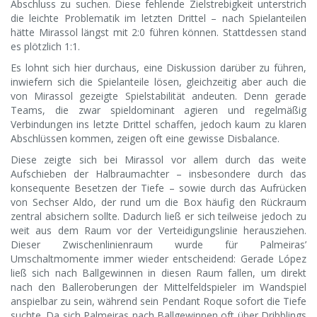
Abschluss zu suchen. Diese fehlende Zielstrebigkeit unterstrich
die leichte Problematik im letzten Drittel – nach Spielanteilen
hätte Mirassol längst mit 2:0 führen können. Stattdessen stand
es plötzlich 1:1.
Es lohnt sich hier durchaus, eine Diskussion darüber zu führen,
inwiefern sich die Spielanteile lösen, gleichzeitig aber auch die
von Mirassol gezeigte Spielstabilität andeuten. Denn gerade
Teams, die zwar spieldominant agieren und regelmäßig
Verbindungen ins letzte Drittel schaffen, jedoch kaum zu klaren
Abschlüssen kommen, zeigen oft eine gewisse Disbalance.
Diese zeigte sich bei Mirassol vor allem durch das weite
Aufschieben der Halbraumachter – insbesondere durch das
konsequente Besetzen der Tiefe – sowie durch das Aufrücken
von Sechser Aldo, der rund um die Box häufig den Rückraum
zentral absichern sollte. Dadurch ließ er sich teilweise jedoch zu
weit aus dem Raum vor der Verteidigungslinie herausziehen.
Dieser Zwischenlinienraum wurde für Palmeiras’
Umschaltmomente immer wieder entscheidend: Gerade López
ließ sich nach Ballgewinnen in diesen Raum fallen, um direkt
nach den Balleroberungen der Mittelfeldspieler im Wandspiel
anspielbar zu sein, während sein Pendant Roque sofort die Tiefe
suchte. Da sich Palmeiras nach Ballgewinnen oft über Dribblings