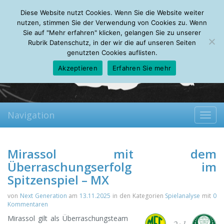
Monday, 10.08.2026
Diese Website nutzt Cookies. Wenn Sie die Website weiter
Mein Account
About
Autoren
Leseempfehlungen
FAQ
nutzen, stimmen Sie der Verwendung von Cookies zu. Wenn
Sie auf "Mehr erfahren" klicken, gelangen Sie zu unserer
Rubrik Datenschutz, in der wir die auf unseren Seiten
genutzten Cookies auflisten.
Akzeptieren
Erfahren Sie mehr
Navigation
Toggl
navig
Mirassol mit dem
Überraschungserfolg im
Spitzenspiel – MX
von
Next Generation
am
13.11.2025
in den Kategorien
Spielanalyse
mit
0
Kommentaren
Mirassol gilt als Überraschungsteam
2:1