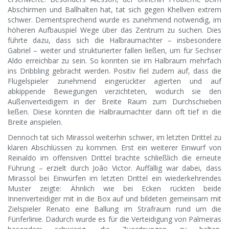
Abschirmen und Ballhalten hat, tat sich gegen Khellven extrem
schwer. Dementsprechend wurde es zunehmend notwendig, im
höheren Aufbauspiel Wege über das Zentrum zu suchen. Dies
führte dazu, dass sich die Halbraumachter – insbesondere
Gabriel – weiter und strukturierter fallen ließen, um für Sechser
Aldo erreichbar zu sein. So konnten sie im Halbraum mehrfach
ins Dribbling gebracht werden. Positiv fiel zudem auf, dass die
Flügelspieler zunehmend eingerückter agierten und auf
abkippende Bewegungen verzichteten, wodurch sie den
Außenverteidigern in der Breite Raum zum Durchschieben
ließen. Diese konnten die Halbraumachter dann oft tief in die
Breite anspielen.
Dennoch tat sich Mirassol weiterhin schwer, im letzten Drittel zu
klaren Abschlüssen zu kommen. Erst ein weiterer Einwurf von
Reinaldo im offensiven Drittel brachte schließlich die erneute
Führung – erzielt durch João Victor. Auffällig war dabei, dass
Mirassol bei Einwürfen im letzten Drittel ein wiederkehrendes
Muster zeigte: Ähnlich wie bei Ecken rückten beide
Innenverteidiger mit in die Box auf und bildeten gemeinsam mit
Zielspieler Renato eine Ballung im Strafraum rund um die
Fünferlinie. Dadurch wurde es für die Verteidigung von Palmeiras