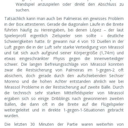
Wandspiel anzuspielen oder direkt den Abschluss zu
suchen.
Tatsächlich kann man auch bei Palmeiras ein gewisses Problem
in der Box attestieren. Gerade die diagonalen Läufe in die Breite
führten häufig zu Hereingaben, bei denen López – der laut
Spielerprofil eigentlich Zielspieler sein sollte – deutliche
Schwierigkeiten hatte. Er gewann nur 4 von 10 Duellen in der
Luft gegen die in der Luft sehr starke Verteidigung von Mirassol
und tat sich auch aufgrund seiner Körpergröße (1,74 m) und
etwas eingeschränkter Physis gegen die Innenverteidiger
schwer. Die langen Befreiungsschläge von Mirassol konnten
zwar die Restsicherung von Palmeiras im 1‑gegen‑2 oft
absichern, doch gerade durch den aufschiebenden Sechser
Moreno und die hohen Achter entstanden ähnlich wie bei
Mirassol Probleme in der Restsicherung auf zweite Bälle. Durch
die technisch sehr starken Mittelfeldspieler von Mirassol
ergaben sich so einige Dribblings nach gewonnenen zweiten
Bällen, die dann oft in die Breite auf die Flügelspieler
weitergeleitet und in direkte 1‑gegen‑1-Situationen gebracht
wurden.
Die letzten 30 Minuten der Partie waren weiterhin von