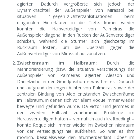
agierten. Dadurch vergrößerte sich jedoch der
Dynamiknachteil der Außenspieler von Mirassol bei
situativen 1‑gegen‑2-Unterzahlsituationen beim
diagonalen Hinterlaufen in die Tiefe. Immer wieder
konnten die Halbverteidiger von Palmeiras die
Außenspieler diagonal in den Rücken der Außenverteidiger
schicken, während die Stürmer sich gleichzeitig im
Rückraum lösten, um die Überzahl gegen die
Außenverteidiger von Mirassol auszunutzen.
Zwischenraum im Halbraum:
Durch die
Mannorientierung (bzw. die situative Verschiebung) der
Außenspieler von Palmeiras agierten Alesson und
Danielzinho in der Grundposition etwas breiter. Dadurch
und aufgrund der engen Achter von Palmeiras sowie der
zentralen Bindung von Aldo entstanden Zwischenräume
im Halbraum, in denen sich vor allem Roque immer wieder
bewegte und gefunden wurde. Da Victor und Jemmes in
der zweiten Halbzeit zunehmend Probleme im
Herausverteidigen hatten – vermutlich auch kraftbedingt –
konnte Roque sich immer wieder im Zwischenlinienraum
vor der Verteidigungslinie aufdrehen. So war es ihm
möglich, beispielsweise den Stürmerpendant López im