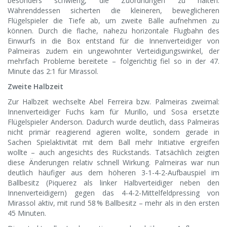
besonders schwierig, die Zuordnungen zu halten.
Währenddessen sicherten die kleineren, beweglicheren
Flügelspieler die Tiefe ab, um zweite Bälle aufnehmen zu
können. Durch die flache, nahezu horizontale Flugbahn des
Einwurfs in die Box entstand für die Innenverteidiger von
Palmeiras zudem ein ungewohnter Verteidigungswinkel, der
mehrfach Probleme bereitete – folgerichtig fiel so in der 47.
Minute das 2:1 für Mirassol.
Zweite Halbzeit
Zur Halbzeit wechselte Abel Ferreira bzw. Palmeiras zweimal:
Innenverteidiger Fuchs kam für Murillo, und Sosa ersetzte
Flügelspieler Anderson. Dadurch wurde deutlich, dass Palmeiras
nicht primär reagierend agieren wollte, sondern gerade in
Sachen Spielaktivität mit dem Ball mehr Initiative ergreifen
wollte – auch angesichts des Rückstands. Tatsächlich zeigten
diese Änderungen relativ schnell Wirkung. Palmeiras war nun
deutlich häufiger aus dem höheren 3-1-4-2-Aufbauspiel im
Ballbesitz (Piquerez als linker Halbverteidiger neben den
Innenverteidigern) gegen das 4-4-2-Mittelfeldpressing von
Mirassol aktiv, mit rund 58 % Ballbesitz – mehr als in den ersten
45 Minuten.