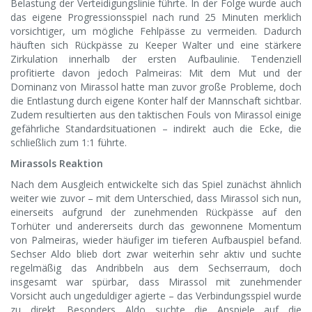
Belastung der Verteidigungslinie führte. In der Folge wurde auch
das eigene Progressionsspiel nach rund 25 Minuten merklich
vorsichtiger, um mögliche Fehlpässe zu vermeiden. Dadurch
häuften sich Rückpässe zu Keeper Walter und eine stärkere
Zirkulation innerhalb der ersten Aufbaulinie. Tendenziell
profitierte davon jedoch Palmeiras: Mit dem Mut und der
Dominanz von Mirassol hatte man zuvor große Probleme, doch
die Entlastung durch eigene Konter half der Mannschaft sichtbar.
Zudem resultierten aus den taktischen Fouls von Mirassol einige
gefährliche Standardsituationen – indirekt auch die Ecke, die
schließlich zum 1:1 führte.
Mirassols Reaktion
Nach dem Ausgleich entwickelte sich das Spiel zunächst ähnlich
weiter wie zuvor – mit dem Unterschied, dass Mirassol sich nun,
einerseits aufgrund der zunehmenden Rückpässe auf den
Torhüter und andererseits durch das gewonnene Momentum
von Palmeiras, wieder häufiger im tieferen Aufbauspiel befand.
Sechser Aldo blieb dort zwar weiterhin sehr aktiv und suchte
regelmäßig das Andribbeln aus dem Sechserraum, doch
insgesamt war spürbar, dass Mirassol mit zunehmender
Vorsicht auch ungeduldiger agierte – das Verbindungsspiel wurde
zu direkt. Besonders Aldo suchte die Anspiele auf die