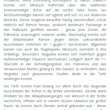
Probleme, seine Zuordnung konsequent zu halten. Dadurch
konnte sich Mirassol mehrmals über den ballfernen
Innenverteidiger Victor auf die rechte Seite lösen, wo
Rechtsverteidiger Ramon tief agierte und sich so von Anderson
absetzte. Dieser reagierte daraufhin häufig unkontrolliert, schob
hektisch auf Ramon heraus, wodurch wiederum Passwege in
den Halbraum geöffnet wurden – genau jene Zonen, die
Palmeiras ursprünglich isolieren wollte. Gleichzeitig konnte sich
der dribbelstarke Ramon gegen dieses unkoordinierte
Ausschieben mehrfach im 1-gegen-1 durchsetzen. Allgemein
kamen nun auch die Flügelspieler Mirassols vermehrt in ihre
Dribblings. Besonders Negueba konnte sich mehrfach gegen
Außenverteidiger Piquerez durchsetzen. Lediglich durch die +1-
Überzahl in der Verteidigungslinie von Palmeiras und das
Herausrücken Murilos gelang es den Gästen, zu verhindern, dass
Negueba nach gewonnenen Duellen direkt in die Tiefe
eindringen konnte.
Die Tiefe konnte man bislang vor allem durch das diagonale
Ausschieben der Achter in die Breite unterbinden. Gerade wenn
Khellven bei den Abkippbewegungen von Alesson in der Breite
nachschob, öffnete sich in seinem Rücken teilweise ein großer
Raum, da Gomez durch Renato zentral gebunden war – dieser