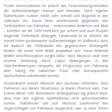
Positiv hervorzuheben ist jedoch das Positionierungsverhalten
der Außenverteidiger Ramon und Reinaldo. Nach eigenen
Ballverlusten rückten beide sehr schnell und diagonal in den
Halbraum ein. Durch ihren Antrittsvorteil gegenüber den
Tiefenläufern von Palmeiras – insbesondere Anderson und Allan
– konnten sie die Tiefe mehrfach gut sichern und auch Roques
diagonale Tiefenläufe abfangen. Tendenziell ist es ohnehin ein
Vorteil höher positionierter Außenverteidiger im Ballbesitz, dass
sie dadurch die Tiefenläufer des gegnerischen Restangriffs
binden, die somit nicht direkt anspielbar sind. Diese fehlende
direkte Anschlussoption sorgte dafür, dass Mirassol zwar eine
enorme Belastung durch López’ Bewegungen in den
Zwischenlinienraum verspürte, die Progression von Palmeiras
aber häufig mit taktischen Fouls oder konsequentem
Nachschieben unterbinden konnte.
Grundsätzlich konnte Mirassol also durchaus verhindern, dass
Palmeiras aus diesen Situationen zu klaren Chancen kam. Das
Drama dieser sehr dominanten Anfangsphase lag jedoch darin,
dass man den eigenen Spielrhythmus nicht aufrechterhalten
konnte. Stattdessen sah sich Mirassol zunehmend den
Gegenschlägen von Palmeiras ausgesetzt, was zu einer hohen