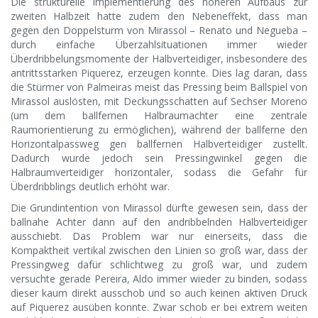
Die strukturelle Implementierung des höheren Aufbaus zur
zweiten Halbzeit hatte zudem den Nebeneffekt, dass man
gegen den Doppelsturm von Mirassol – Renato und Negueba –
durch einfache Überzahlsituationen immer wieder
Überdribbelungsmomente der Halbverteidiger, insbesondere des
antrittsstarken Piquerez, erzeugen konnte. Dies lag daran, dass
die Stürmer von Palmeiras meist das Pressing beim Ballspiel von
Mirassol auslösten, mit Deckungsschatten auf Sechser Moreno
(um dem ballfernen Halbraumachter eine zentrale
Raumorientierung zu ermöglichen), während der ballferne den
Horizontalpassweg gen ballfernen Halbverteidiger zustellt.
Dadurch wurde jedoch sein Pressingwinkel gegen die
Halbraumverteidiger horizontaler, sodass die Gefahr für
Überdribblings deutlich erhöht war.
Die Grundintention von Mirassol dürfte gewesen sein, dass der
ballnahe Achter dann auf den andribbelnden Halbverteidiger
ausschiebt. Das Problem war nur einerseits, dass die
Kompaktheit vertikal zwischen den Linien so groß war, dass der
Pressingweg dafür schlichtweg zu groß war, und zudem
versuchte gerade Pereira, Aldo immer wieder zu binden, sodass
dieser kaum direkt ausschob und so auch keinen aktiven Druck
auf Piquerez ausüben konnte. Zwar schob er bei extrem weiten