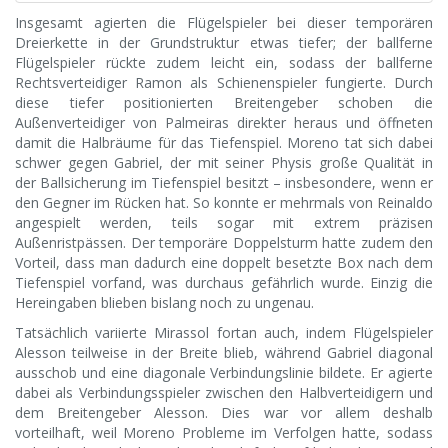
Insgesamt agierten die Flügelspieler bei dieser temporären
Dreierkette in der Grundstruktur etwas tiefer; der ballferne
Flügelspieler rückte zudem leicht ein, sodass der ballferne
Rechtsverteidiger Ramon als Schienenspieler fungierte. Durch
diese tiefer positionierten Breitengeber schoben die
Außenverteidiger von Palmeiras direkter heraus und öffneten
damit die Halbräume für das Tiefenspiel. Moreno tat sich dabei
schwer gegen Gabriel, der mit seiner Physis große Qualität in
der Ballsicherung im Tiefenspiel besitzt – insbesondere, wenn er
den Gegner im Rücken hat. So konnte er mehrmals von Reinaldo
angespielt werden, teils sogar mit extrem präzisen
Außenristpässen. Der temporäre Doppelsturm hatte zudem den
Vorteil, dass man dadurch eine doppelt besetzte Box nach dem
Tiefenspiel vorfand, was durchaus gefährlich wurde. Einzig die
Hereingaben blieben bislang noch zu ungenau.
Tatsächlich variierte Mirassol fortan auch, indem Flügelspieler
Alesson teilweise in der Breite blieb, während Gabriel diagonal
ausschob und eine diagonale Verbindungslinie bildete. Er agierte
dabei als Verbindungsspieler zwischen den Halbverteidigern und
dem Breitengeber Alesson. Dies war vor allem deshalb
vorteilhaft, weil Moreno Probleme im Verfolgen hatte, sodass