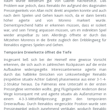
Raum wurde wiederum gut von Gabriel nachbesetzt. Das
Problem war jedoch, dass Reinaldo ihn aufgrund des diagonalen
Pressingwinkels von Allan nicht direkt anspielen konnte und auch
nach dem Spielen und Gehen kaum noch, da er dann bereits
höher agierte und von Moreno markiert wurde.
Dementsprechend hätte er erkennen müssen, dass er isoliert
war, und sein Timing anpassen müssen, um im indirekten Spiel
wieder anspielbar zu sein. Allerdings öffnete er durch das
Mitziehen Morenos in die Breite zugleich den Dribblingweg für
Reinaldos eigenes Spielen und Gehen.
Temporäre Dreierkette öffnet die Tiefe
Insgesamt ließ sich bei der Heimelf eine gewisse Vorsicht
erkennen, die sich auch in zahlreichen Rückpässen auf die erste
Aufbaulinie widerspiegelte. Interessanterweise agierte man
durch das halblinke Einrücken von Linksverteidiger Reinaldo
(respektive situativ Achter Gabriel) phasenweise aus einer 3-1-4-
2-Struktur heraus. Da Palmeiras eine Unterzahl in der ersten
Pressinglinie vermeiden wollte, ging Flügelspieler Anderson diese
Wege konsequent mit und agierte situativ als Außenstürmer in
einem 4-3-3-Mittelfeldpressing gegen den temporären
Dreieraufbau. Durch Reinaldos eingerückte Position wurde sein
Pressingwinkel jedoch zunehmend vertikaler, wodurch Reinaldo