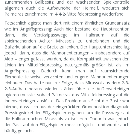
zunehmenden Ballbesitz und der wachsenden Spielkontrolle
allgemein auch die Aufbauhöhe der Heimelf, wodurch sich
Palmeiras zunehmend im 4-4-2-Mittelfeldpressing wiederfand.
Tatsächlich agierte man dort mit einem ähnlichen Grundansatz
wie im Angriffspressing: Auch hier bestand die Hauptintention
darin, die Vertikalpasswege im Halbraum auf die
spielmachenden Achter Mirassols zu unterbinden und die
Ballzirkulation auf die Breite zu lenken. Der Hauptunterschied lag
jedoch darin, dass die Mannorientierungen – insbesondere auf
Aldo – enger gefasst wurden, da die Kompaktheit zwischen den
Linien im Mittelfeldpressing naturgemäß größer ist als im
Angriffspressing. Dadurch kann man auf raumsichernde
Elemente teilweise verzichten und engere Mannorientierungen
einbauen. Das hatte nun zur Folge, dass Mirassol aus dem 2-3-
2-3-Aufbau heraus wieder stärker über die Außenverteidiger
agieren musste, sobald Palmeiras das Mittelfeldpressing auf die
Innenverteidiger auslöste. Das Problem aus Sicht der Gäste war
hierbei, dass sich aus der eingerückten Grundposition diagonale
Pressingwinkel der Flügelspieler ergaben, um die Passwege auf
die Halbraumachter Mirassols zu isolieren. Dadurch war jedoch
der Pass auf den Flügelspieler meist möglich – und wurde auch
häufig gesucht.