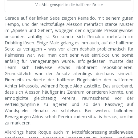
Via Ablagenspiel in die ballferne Breite
Gerade auf der linken Seite zeigten Reinaldo, mit seinem guten
Tempo, und der rechtsfüßige Alesson mehrfach starke Muster
im „Spielen und Gehen“, wogegen der diagonale Pressingwinkel
besonders anfällig ist. So konnte sich Reinaldo mehrfach im
Dribbling lösen. Einige Male gelang es ihm auch, auf die ballferne
Seite zu verlagern – was vor allem deshalb problematisch für
Palmeiras war, weil man dort sehr weit einrückte und somit
anfällig für Verlagerungen wurde. Infolgedessen musste das
Team sich teilweise etwas inkohärent repositionieren.
Grundsätzlich war der Ansatz allerdings durchaus sinnvoll:
Einerseits markierte der ballferne Flügelspieler den ballfernen
Achter Mirassols, während Roque Aldo zustellte. Das unterband,
dass sich Alesson häufiger ins Zentrum orientieren konnte, und
ermöglichte gleichzeitig Pereira, raumsichernd vor der
Verteidigungslinie zu agieren und so den Passweg auf
Wandspieler Renato zu schließen. Bei weiten, ballnahen
Bewegungen Aldos schob Pereira zudem situativ heraus, um ihn
zu markieren.
Allerdings hatte Roque auch im Mittelfeldpressing stellenweise