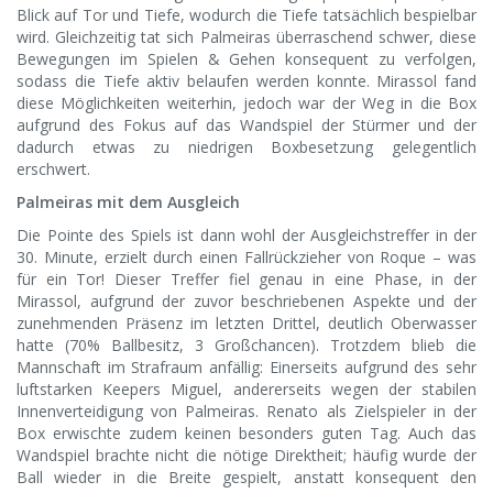
Blick auf Tor und Tiefe, wodurch die Tiefe tatsächlich bespielbar
wird. Gleichzeitig tat sich Palmeiras überraschend schwer, diese
Bewegungen im Spielen & Gehen konsequent zu verfolgen,
sodass die Tiefe aktiv belaufen werden konnte. Mirassol fand
diese Möglichkeiten weiterhin, jedoch war der Weg in die Box
aufgrund des Fokus auf das Wandspiel der Stürmer und der
dadurch etwas zu niedrigen Boxbesetzung gelegentlich
erschwert.
Palmeiras mit dem Ausgleich
Die Pointe des Spiels ist dann wohl der Ausgleichstreffer in der
30. Minute, erzielt durch einen Fallrückzieher von Roque – was
für ein Tor! Dieser Treffer fiel genau in eine Phase, in der
Mirassol, aufgrund der zuvor beschriebenen Aspekte und der
zunehmenden Präsenz im letzten Drittel, deutlich Oberwasser
hatte (70% Ballbesitz, 3 Großchancen). Trotzdem blieb die
Mannschaft im Strafraum anfällig: Einerseits aufgrund des sehr
luftstarken Keepers Miguel, andererseits wegen der stabilen
Innenverteidigung von Palmeiras. Renato als Zielspieler in der
Box erwischte zudem keinen besonders guten Tag. Auch das
Wandspiel brachte nicht die nötige Direktheit; häufig wurde der
Ball wieder in die Breite gespielt, anstatt konsequent den