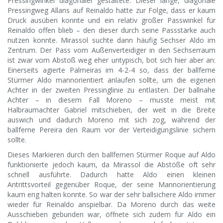
Pressingwinkel diagonaler gestaltete. Dieser lange, diagonale
Pressingweg Allans auf Reinaldo hatte zur Folge, dass er kaum
Druck ausüben konnte und ein relativ großer Passwinkel für
Reinaldo offen blieb – den dieser durch seine Passstärke auch
nutzen konnte. Mirassol suchte dann häufig Sechser Aldo im
Zentrum. Der Pass vom Außenverteidiger in den Sechserraum
ist zwar vom Abstoß weg eher untypisch, bot sich hier aber an:
Einerseits agierte Palmeiras im 4-2-4 so, dass der ballferne
Stürmer Aldo mannorientiert anlaufen sollte, um die eigenen
Achter in der zweiten Pressinglinie zu entlasten. Der ballnahe
Achter – in diesem Fall Moreno – musste meist mit
Halbraumachter Gabriel mitschieben, der weit in die Breite
auswich und dadurch Moreno mit sich zog, während der
ballferne Pereira den Raum vor der Verteidigungslinie sichern
sollte.
Dieses Markieren durch den ballfernen Stürmer Roque auf Aldo
funktionierte jedoch kaum, da Mirassol die Abstöße oft sehr
schnell ausführte. Dadurch hatte Aldo einen kleinen
Antrittsvorteil gegenüber Roque, der seine Mannorientierung
kaum eng halten konnte. So war der sehr ballsichere Aldo immer
wieder für Reinaldo anspielbar. Da Moreno durch das weite
Ausschieben gebunden war, öffnete sich zudem für Aldo ein