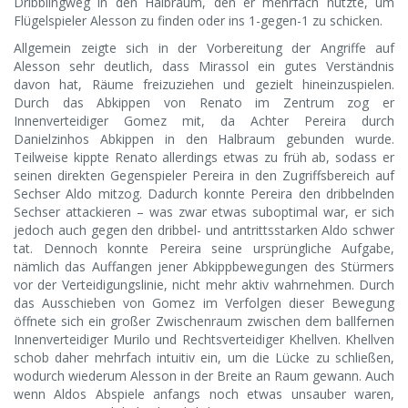
Dribblingweg in den Halbraum, den er mehrfach nutzte, um
Flügelspieler Alesson zu finden oder ins 1-gegen-1 zu schicken.
Allgemein zeigte sich in der Vorbereitung der Angriffe auf
Alesson sehr deutlich, dass Mirassol ein gutes Verständnis
davon hat, Räume freizuziehen und gezielt hineinzuspielen.
Durch das Abkippen von Renato im Zentrum zog er
Innenverteidiger Gomez mit, da Achter Pereira durch
Danielzinhos Abkippen in den Halbraum gebunden wurde.
Teilweise kippte Renato allerdings etwas zu früh ab, sodass er
seinen direkten Gegenspieler Pereira in den Zugriffsbereich auf
Sechser Aldo mitzog. Dadurch konnte Pereira den dribbelnden
Sechser attackieren – was zwar etwas suboptimal war, er sich
jedoch auch gegen den dribbel- und antrittsstarken Aldo schwer
tat. Dennoch konnte Pereira seine ursprüngliche Aufgabe,
nämlich das Auffangen jener Abkippbewegungen des Stürmers
vor der Verteidigungslinie, nicht mehr aktiv wahrnehmen. Durch
das Ausschieben von Gomez im Verfolgen dieser Bewegung
öffnete sich ein großer Zwischenraum zwischen dem ballfernen
Innenverteidiger Murilo und Rechtsverteidiger Khellven. Khellven
schob daher mehrfach intuitiv ein, um die Lücke zu schließen,
wodurch wiederum Alesson in der Breite an Raum gewann. Auch
wenn Aldos Abspiele anfangs noch etwas unsauber waren,