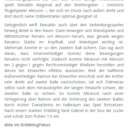
spielt Reinaldo diagonal auf den Breitengeber – meistens
Flügelspieler Alesson –, der sich im Druck nach außen dreht und
dort durch seine Dribbelstärke optimal geeignet ist.
Gelegentlich wirft Reinaldo auch über den Verbindungsspieler
hinweg direkt in den Raum. Dann bewegen sich Wandspieler und
Mittelstürmer Renato um Alesson herum, was gerade wegen
Renatos Stärke im Kopfball- und Wandspiel wichtig ist.
Mehrmals konnte er so den zweiten Ball sichern. Das lag auch
daran, dass Innenverteidiger Gomez diese Bewegungen
Renatos nicht verfolgte. Dadurch konnte Mirassol mit Alesson
ein 2-gegen-1 gegen Rechtsverteidiger Khellven herstellen und
dieses bei Einwürfen effektiv ausnutzen. Weil der ballferne
Außenverteidiger Ramon bei Einwürfen einschob und die Achter
sehr direkt auf zweite Bälle nachschoben, tat sich Palmeiras
selbst nach dem Herausköpfen der langen Einwürfe schwer, die
zweiten Bälle zu sichern. So konnte Mirassol nach einer
Verlagerung über Ramon und der Sicherung des zweiten Balles
durch Achter Danielzinho im Halbraum das Spiel fortsetzen.
Nach einem starken Dribbling fand Gabriel in der Box die Lücke
und schob zum frühen 1:0 ein.
Aldo im Dribblingfokus