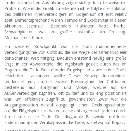
In der technischen Ausführung zeigte sich jedoch teilweise ein
Problem: Wie in der Grafik zu erkennen ist, erfolgte die Isolation
des ballfernen Innenverteidigers im Bogenlauf oft erst relativ
spät. Dementsprechend waren Tempo und Explosivität in diesen
Aktionen essenziell. Besonders Halbauer hatte hierbei
Schwierigkeiten, was zu großer Instabilität im Pressing-
Mechanismus führte.
Ein weiterer Knackpunkt war die stark mannorientierte
Verteidigungslinie von Cottbus, die die Wege der Offensivspieler
der Schanzer weit mitging. Dadurch entstand häufig eine große
Enge in der Abwehrreihe, die Ingolstadt gezielt durch das im
Bogen in die Tiefe Einlaufen der Flügelspieler – wie in der Grafik
ersichtlich – ausnutzen wollte. Dieses Konzept funktionierte
tendenziell gut, da die zweite Pressinglinie der Cottbuser,
bestehend aus Borgmann und Möker, welche auf die
Außenverteidiger zugriffen, oft zu tief und zu eng positioniert
war, um effektiven Zugriff zu gewährleisten. Zwar war die
Ausgangsposition darauf ausgelegt, einen Deckungsschatten
auf die Flügelspieler zu halten, diese entzogen sich jedoch durch
ihre Läufe in die Tiefe. Der diagonale Passwinkel eröffnete
zudem häufig den Vertikalpass in die Tiefe, wie etwa auf Kopacz.