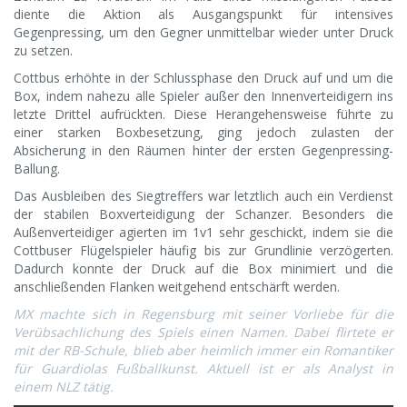
diente die Aktion als Ausgangspunkt für intensives
Gegenpressing, um den Gegner unmittelbar wieder unter Druck
zu setzen.
Cottbus erhöhte in der Schlussphase den Druck auf und um die
Box, indem nahezu alle Spieler außer den Innenverteidigern ins
letzte Drittel aufrückten. Diese Herangehensweise führte zu
einer starken Boxbesetzung, ging jedoch zulasten der
Absicherung in den Räumen hinter der ersten Gegenpressing-
Ballung.
Das Ausbleiben des Siegtreffers war letztlich auch ein Verdienst
der stabilen Boxverteidigung der Schanzer. Besonders die
Außenverteidiger agierten im 1v1 sehr geschickt, indem sie die
Cottbuser Flügelspieler häufig bis zur Grundlinie verzögerten.
Dadurch konnte der Druck auf die Box minimiert und die
anschließenden Flanken weitgehend entschärft werden.
MX machte sich in Regensburg mit seiner Vorliebe für die
Verübsachlichung des Spiels einen Namen. Dabei flirtete er
mit der RB-Schule, blieb aber heimlich immer ein Romantiker
für Guardiolas Fußballkunst. Aktuell ist er als Analyst in
einem NLZ tätig.