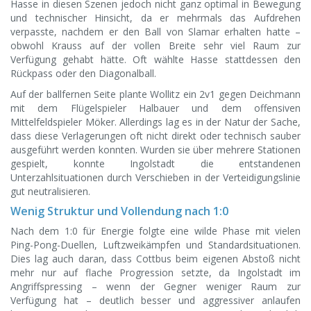
Hasse in diesen Szenen jedoch nicht ganz optimal in Bewegung
und technischer Hinsicht, da er mehrmals das Aufdrehen
verpasste, nachdem er den Ball von Slamar erhalten hatte –
obwohl Krauss auf der vollen Breite sehr viel Raum zur
Verfügung gehabt hätte. Oft wählte Hasse stattdessen den
Rückpass oder den Diagonalball.
Auf der ballfernen Seite plante Wollitz ein 2v1 gegen Deichmann
mit dem Flügelspieler Halbauer und dem offensiven
Mittelfeldspieler Möker. Allerdings lag es in der Natur der Sache,
dass diese Verlagerungen oft nicht direkt oder technisch sauber
ausgeführt werden konnten. Wurden sie über mehrere Stationen
gespielt, konnte Ingolstadt die entstandenen
Unterzahlsituationen durch Verschieben in der Verteidigungslinie
gut neutralisieren.
Wenig Struktur und Vollendung nach 1:0
Nach dem 1:0 für Energie folgte eine wilde Phase mit vielen
Ping-Pong-Duellen, Luftzweikämpfen und Standardsituationen.
Dies lag auch daran, dass Cottbus beim eigenen Abstoß nicht
mehr nur auf flache Progression setzte, da Ingolstadt im
Angriffspressing – wenn der Gegner weniger Raum zur
Verfügung hat – deutlich besser und aggressiver anlaufen