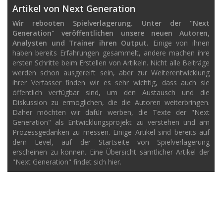
Artikel von Next Generation
Wir rebooten Spielverlagerung. Unter der "Next
Generation" veröffentlichen unsere neuen Autoren,
Analysten und Trainer ihren Output.
Einige von ihnen
haben bereits Erfahrungen gesammelt, andere machen ihre
ersten Schritte beim Erstellen von Artikeln. Nicht alle Beiträge
werden schon ausgereift sein, aber zur Weiterentwicklung
ihrer Verfasser finden wir es sehr wichtig, dass auch sie
öffentlich verfügbar sind, um den Austausch und die
Diskussion zu ermöglichen, die die Autoren weiterbringen.
Daher möchten wir dafür werben, die Texte der "Next
Generation" als Entwicklungsprojekt zu verstehen und am
Prozessgedanken zu messen. Einige Artikel sind bereits auf
dem Level, auf der Startseite von Spielverlagerung
erscheinen zu können. Eine Übersicht sämtlicher Artikel der
"Next Generation" findet sich hier.