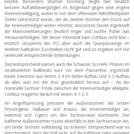
konnte. Besonders Stürmer Gronning zeigte hier deutlich
bessere Auftaktbewegungen im Bogenlauf gegen eine engere
Innenverteidigung, wobei er von dem offensiven Mittelfeldspieler
Zeitler unterstützt wurde, der als zweiter Stürmer den Druck auf
die Innenverteidiger weiter erhöhte. Ansonsten fass­te Ingolstadt
die Mannorientierungen deutlich enger und suchte früher das
Herausverteidigen. Mit dieser Intensität kam Cottbus nicht klar –
letztlich versperrte der FCI aber auch die Querpasswege im
direkten ballnahen Zuschieben recht gut und so ergaben sich nur
vereinzelt entsprechende Einbindungen.
Dementsprechend kamen auch die Schanzer zu mehr Phasen im
strukturierten Ballbesitz kurz vor dem Pausentee. Ingolstadt
baute meistens aus einem 2-4 im tiefen Aufbau und 3-3-Aufbau
ab alles was vor der Box grundsätlich heraus auf – da der
nominelle Sechser Fröde zwischen die Innenverteidiger abkippte.
Cottbus reagierte darauf mit einem 4-1-2-3.
Im Angriffspressing pressten die Außenstürmer der ersten
Pressinglinie, Halbauer und Krauss, die Innenverteidiger an,
während sich Cigerci um den Sechserraum kümmerte. Der
ballferne Außenstürmer rückte ebenfalls in den Sechserraum ein,
um beide Sechser vollständig zu isolieren. Entsprechend war es
entscheidend, dass der Ball nicht auf die ballferne Seite verlagert