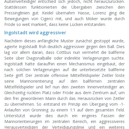
Außenverteidiger entschied sich jedoch, nicht herauszurücken.
Stattdessen funktionierten die Übergaben zwischen den
Pressinglinien gut: Keidel übernahm Hasse, Lorenz ging die
Bewegungen von Cigerci mit, und auch Möker wurde durch
Fröde so weit markiert, dass keine Lücken entstanden.
Ingolstadt wird aggressiver
Nachdem dieses anfängliche Muster zunächst gestoppt wurde,
agierte Ingolstadt früh deutlich aggressiver gegen den Ball. Dies
lag vor allem daran, dass Cottbus nun vermehrt die ballferne
Seite über Diagonalbälle oder indirekte Verlagerungen suchte.
Ingolstadt hatte daraufhin einen Mechanismus eingebaut, der
nach solchen Verlagerungen auf die unterbesetzte ballferne
Seite griff. Der zentrale offensive Mittelfeldspieler Zeitler löste
seine Mannorientierung auf den ballfernen zentralen
Mittelfeldspieler und lief nun den zweiten Innenverteidiger an.
Gleichzeitig rückten Platz oder Fröde aus dem Zentrum auf, um
den frei gewordenen Mann durch das Herausrücken von Zeitler
zu übernehmen. So entstand im Prinzip ein Übergang vom -1-
Anlaufen von Gronning zu einem 1:1 auf dem gesamten Feld.
Unterstützt wurde dies durch ein engeres Fassen der
Mannorientierungen im zentralen Bereich, ein aggressiveres
Herausverteidigen der Verteidigungslinie und ein weiteres