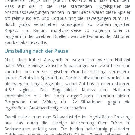
Tendenziell zeigte sich jedoch das Problem, dass nach dem
Pass auf die in die Tiefe startenden Flügelspieler die
Anschlussbewegungen fehlten. In der Breite waren diese Spieler
oft relativ isoliert, und Cottbus fing die Bewegungen zum Ball
durch gutes Verschieben konsequent ab. Zudem agierten
Kopacz und Kanuric möglicherweise zu zögerlich oder zu
langsam in den direkten Duellen, was die Dynamik der Aktionen
spürbar abschwächte.
Umstellung nach der Pause
Nach dem frühen Ausgleich zu Beginn der zweiten Halbzeit
nahm Wollitz einige taktische Anpassungen vor. Zwar blieb man
zunächst bei der strategischen Grundausrichtung, veränderte
jedoch Details im Spielaufbau. Die Abstoßvarianten wurden nun
überwiegend lang ausgeführt, wobei Cottbus in einem klareren
4-3-3 agierte. Die Flügelspieler Krauss und Halbauer
kombinierten mit den hoch aufgerückten Halbraumspielern
Borgmann und Möker, um 2v1-Situationen gegen die
Ingolstädter Außenverteidiger zu schaffen.
Damit nutzte man eine Schwachstelle im Ingolstädter Pressing
aus, das durch die alleinige Absicherung über Fröde im
Sechserraum anfällig war. Die beiden halbräumig platzierten
Cottbuser konnten so regelmäßig Frödes Zugriff entgehen, da