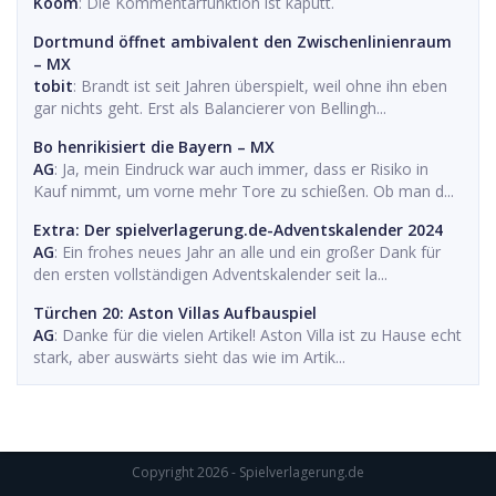
Koom
: Die Kommentarfunktion ist kaputt.
Dortmund öffnet ambivalent den Zwischenlinienraum
– MX
tobit
: Brandt ist seit Jahren überspielt, weil ohne ihn eben
gar nichts geht. Erst als Balancierer von Bellingh...
Bo henrikisiert die Bayern – MX
AG
: Ja, mein Eindruck war auch immer, dass er Risiko in
Kauf nimmt, um vorne mehr Tore zu schießen. Ob man d...
Extra: Der spielverlagerung.de-Adventskalender 2024
AG
: Ein frohes neues Jahr an alle und ein großer Dank für
den ersten vollständigen Adventskalender seit la...
Türchen 20: Aston Villas Aufbauspiel
AG
: Danke für die vielen Artikel! Aston Villa ist zu Hause echt
stark, aber auswärts sieht das wie im Artik...
Copyright 2026 - Spielverlagerung.de