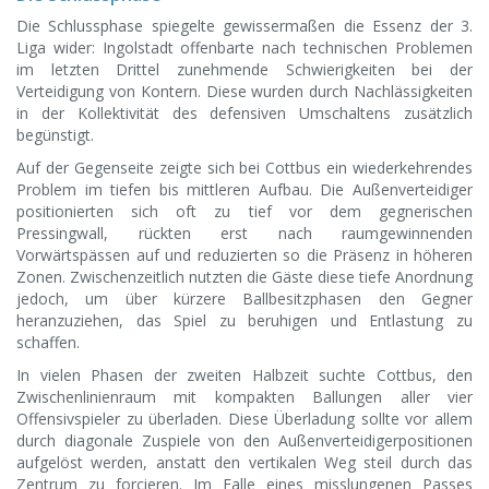
Die Schlussphase spiegelte gewissermaßen die Essenz der 3.
Liga wider: Ingolstadt offenbarte nach technischen Problemen
im letzten Drittel zunehmende Schwierigkeiten bei der
Verteidigung von Kontern. Diese wurden durch Nachlässigkeiten
in der Kollektivität des defensiven Umschaltens zusätzlich
begünstigt.
Auf der Gegenseite zeigte sich bei Cottbus ein wiederkehrendes
Problem im tiefen bis mittleren Aufbau. Die Außenverteidiger
positionierten sich oft zu tief vor dem gegnerischen
Pressingwall, rückten erst nach raumgewinnenden
Vorwärtspässen auf und reduzierten so die Präsenz in höheren
Zonen. Zwischenzeitlich nutzten die Gäste diese tiefe Anordnung
jedoch, um über kürzere Ballbesitzphasen den Gegner
heranzuziehen, das Spiel zu beruhigen und Entlastung zu
schaffen.
In vielen Phasen der zweiten Halbzeit suchte Cottbus, den
Zwischenlinienraum mit kompakten Ballungen aller vier
Offensivspieler zu überladen. Diese Überladung sollte vor allem
durch diagonale Zuspiele von den Außenverteidigerpositionen
aufgelöst werden, anstatt den vertikalen Weg steil durch das
Zentrum zu forcieren. Im Falle eines misslungenen Passes