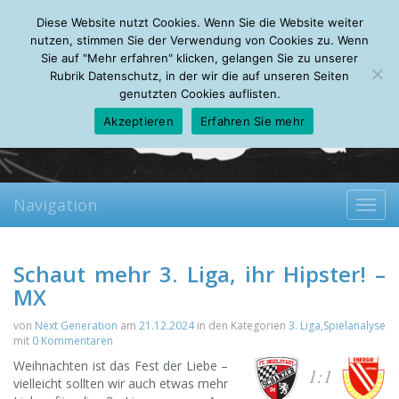
Sunday, 09.08.2026
Diese Website nutzt Cookies. Wenn Sie die Website weiter
Mein Account
About
Autoren
Leseempfehlungen
FAQ
nutzen, stimmen Sie der Verwendung von Cookies zu. Wenn
Sie auf "Mehr erfahren" klicken, gelangen Sie zu unserer
Rubrik Datenschutz, in der wir die auf unseren Seiten
genutzten Cookies auflisten.
Akzeptieren
Erfahren Sie mehr
Navigation
Toggl
navig
Schaut mehr 3. Liga, ihr Hipster! –
MX
von
Next Generation
am
21.12.2024
in den Kategorien
3. Liga
,
Spielanalyse
mit
0 Kommentaren
Weihnachten ist das Fest der Liebe –
1:1
vielleicht sollten wir auch etwas mehr