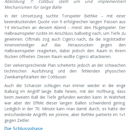
Abbildung 7: Cottbus stellt um und implementiert
Mechanismen für lange Bälle
In der Umsetzung suchte Torspieler Bethke – mit einer
beeindruckenden Quote von 9 erfolgreichen langen Pässen aus
14 Versuchen an diesem Abend – meist den Flügelspieler. Der
Halbraumspieler rückte im Anschluss ballseitig nach, um Tiefe zu
gewinnen. Oftmals zog auch Cigerci nach, da die Ingolstädter
Innenverteidiger auf das Herausrücken gegen den
Halbraumspieler reagierten, dabei jedoch den Raum in ihrem
Rücken öffneten. Diesen Raum wollte Cigerci attackieren.
Der vielversprechende Plan scheiterte jedoch an der schwachen
technischen Ausführung und den fehlenden physischen
Zweikampfstärken der Cottbuser.
Auch die Schanzer schlugen nun immer wieder in die enge
Ballung im Angriff lange Bälle hinein, mit der Hoffnung, dass
beim zweietn Ball die Tiefe gefunden werden kann. In Wahrheit
war aber der Effekt dieser langen Bällen schwindend gering.
Lediglich in der 70. Minute kam man damit durch, es hätte der
entscheidende Angriffs ein jönnne, aber Bethke partierte im 1v1
gegen Zeitler.
Die Schlussphase