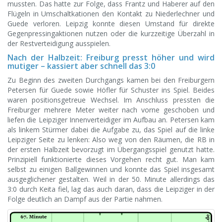
mussten. Das hatte zur Folge, dass Frantz und Haberer auf den
Flügeln in Umschaltkationen den Kontakt zu Niederlechner und
Guede verloren. Leipzig konnte diesen Umstand für direkte
Gegenpressingaktionen nutzen oder die kurzzeitige Überzahl in
der Restverteidigung ausspielen.
Nach der Halbzeit: Freiburg presst höher und wird
mutiger – kassiert aber schnell das 3:0
Zu Beginn des zweiten Durchgangs kamen bei den Freiburgern
Petersen für Guede sowie Höfler für Schuster ins Spiel. Beides
waren positionsgetreue Wechsel. Im Anschluss pressten die
Freiburger mehrere Meter weiter nach vorne geschoben und
liefen die Leipziger Innenverteidiger im Aufbau an. Petersen kam
als linkem Stürmer dabei die Aufgabe zu, das Spiel auf die linke
Leipziger Seite zu lenken: Also weg von den Räumen, die RB in
der ersten Halbzeit bevorzugt im Übergangsspiel genutzt hatte.
Prinzipiell funktionierte dieses Vorgehen recht gut. Man kam
selbst zu einigen Ballgewinnen und konnte das Spiel insgesamt
ausgeglichener gestalten. Weil in der 50. Minute allerdings das
3:0 durch Keita fiel, lag das auch daran, dass die Leipziger in der
Folge deutlich an Dampf aus der Partie nahmen.