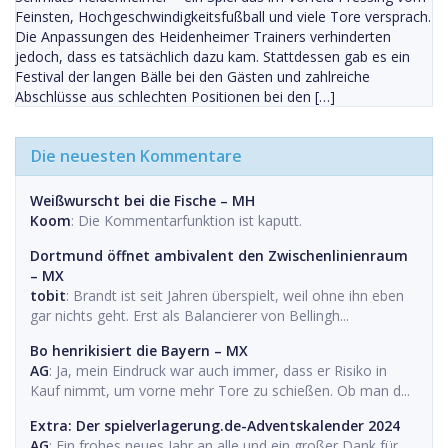
Feinsten, Hochgeschwindigkeitsfußball und viele Tore versprach.
Die Anpassungen des Heidenheimer Trainers verhinderten
jedoch, dass es tatsächlich dazu kam. Stattdessen gab es ein
Festival der langen Bälle bei den Gästen und zahlreiche
Abschlüsse aus schlechten Positionen bei den […]
Die neuesten Kommentare
Weißwurscht bei die Fische – MH
Koom
: Die Kommentarfunktion ist kaputt.
Dortmund öffnet ambivalent den Zwischenlinienraum
– MX
tobit
: Brandt ist seit Jahren überspielt, weil ohne ihn eben
gar nichts geht. Erst als Balancierer von Bellingh...
Bo henrikisiert die Bayern – MX
AG
: Ja, mein Eindruck war auch immer, dass er Risiko in
Kauf nimmt, um vorne mehr Tore zu schießen. Ob man d...
Extra: Der spielverlagerung.de-Adventskalender 2024
AG
: Ein frohes neues Jahr an alle und ein großer Dank für