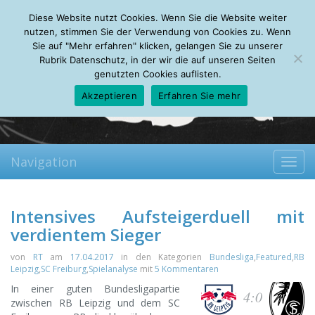
Friday, 07.08.2026
Diese Website nutzt Cookies. Wenn Sie die Website weiter
Mein Account
About
Autoren
Leseempfehlungen
FAQ
nutzen, stimmen Sie der Verwendung von Cookies zu. Wenn
Sie auf "Mehr erfahren" klicken, gelangen Sie zu unserer
Rubrik Datenschutz, in der wir die auf unseren Seiten
genutzten Cookies auflisten.
Akzeptieren
Erfahren Sie mehr
Navigation
Toggl
navig
Intensives Aufsteigerduell mit
verdientem Sieger
von
RT
am
17.04.2017
in den Kategorien
Bundesliga
,
Featured
,
RB
Leipzig
,
SC Freiburg
,
Spielanalyse
mit
5 Kommentaren
In einer guten Bundesligapartie
4:0
zwischen RB Leipzig und dem SC