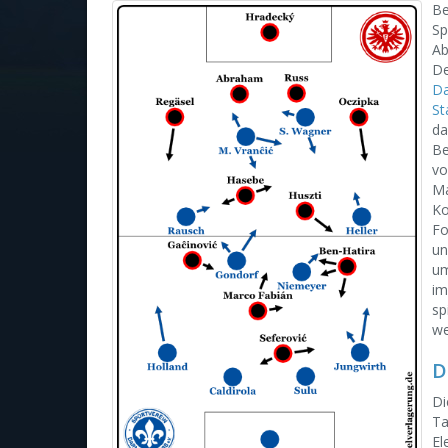
Be
Sp
Ab
De
Da
St
da
Be
v
Ma
Ko
Fo
un
um
im
sp
we
D
Di
Ta
El