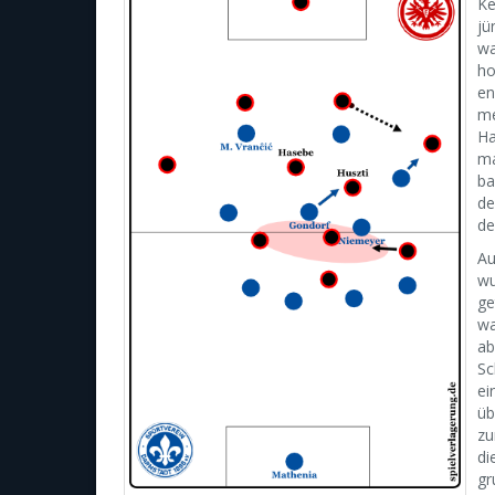
Ke
jü
wa
ho
en
me
Ha
ma
ba
de
de
Au
wu
ge
wa
ab
Sc
ei
üb
zu
di
gr