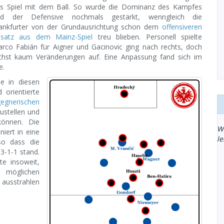
s Spiel mit dem Ball. So wurde die Dominanz des Kampfes
nd der Defensive nochmals gestärkt, wenngleich die
ankfurter von der Grundausrichtung schon dem
offensiveren
satz aus dem Mainz-Spiel
treu blieben. Personell spielte
rco Fabián für Aigner und Gacinovic ging nach rechts, doch
ächst kaum Veränderungen auf. Eine Anpassung fand sich im
e.
e in diesen
 orientierte
egnerischen
ustellen und
können. Die
W
niert in eine
l
so dass die
3-1-1 stand.
te insoweit,
 möglichen
 ausstrahlen