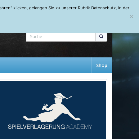
Mein Account
About
Autoren
Leseempfehlungen
FAQ
ren" klicken, gelangen Sie zu unserer Rubrik Datenschutz, in der
Shop