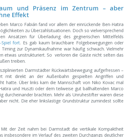
aum und Präsenz im Zentrum – aber
hne Effekt
ben Marco Fabián fand vor allem der einrückende Ben-Hatira
glichkeiten zu Überzahlsituationen. Doch so vielversprechend
en Ansätzen für Überladung des gegnerischen Mittelfelds
Spiel fort
. Es gab kaum brauchbare Folgebewegungen oder
das Timing zur Dynamikaufnahme war häufig schwach. Vielmehr
n etwas unstrukturiert. So verloren die Gäste nicht selten das
ußen treiben.
disziplinierten Darmstädter Rückwärtsbewegung aufgefressen –
t mit direkt an der Außenbahn gespielten Angriffen und
ht hatte. Über links kam die Mannschaft von Niko Kovac mal
atira und Huszti oder dem teilweise gut ballhaltenden Marco
g durcheinander brachten. Mehr als Unruhestifter waren diese
ber nicht. Die eher linkslastige Grundstruktur zumindest sollte
 Mit der Zeit nahm bei Darmstadt die vertikale Kompaktheit
was insbesondere im Verlauf des zweiten Durchgangs deutlicher