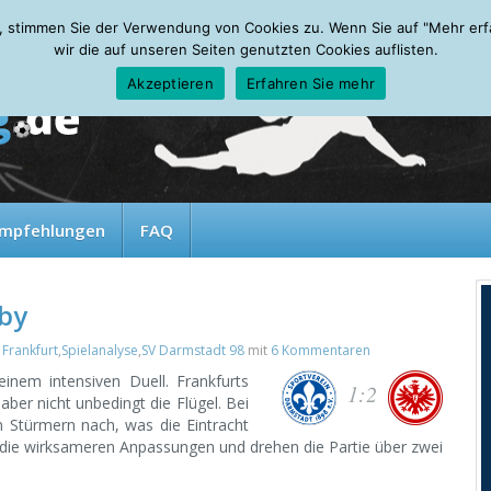
, stimmen Sie der Verwendung von Cookies zu. Wenn Sie auf "Mehr erfah
wir die auf unseren Seiten genutzten Cookies auflisten.
Akzeptieren
Erfahren Sie mehr
mpfehlungen
FAQ
by
 Frankfurt
,
Spielanalyse
,
SV Darmstadt 98
mit
6 Kommentaren
inem intensiven Duell. Frankfurts
1:2
 aber nicht unbedingt die Flügel. Bei
n Stürmern nach, was die Eintracht
ie die wirksameren Anpassungen und drehen die Partie über zwei