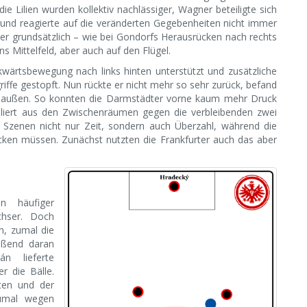
ie Lilien wurden kollektiv nachlässiger, Wagner beteiligte sich
m und reagierte auf die veränderten Gegebenheiten nicht immer
 er grundsätzlich – wie bei Gondorfs Herausrücken nach rechts
ins Mittelfeld, aber auch auf den Flügel.
kwärtsbewegung nach links hinten unterstützt und zusätzliche
fe gestopft. Nun rückte er nicht mehr so sehr zurück, befand
auf außen. So konnten die Darmstädter vorne kaum mehr Druck
olliert aus den Zwischenräumen gegen die verbleibenden zwei
en Szenen nicht nur Zeit, sondern auch Überzahl, während die
ken müssen. Zunächst nutzten die Frankfurter auch das aber
 häufiger
chser. Doch
n, zumal die
oßend daran
n lieferte
r die Bälle.
nten und der
zumal wegen