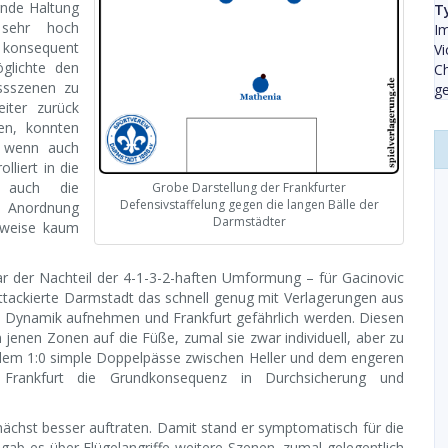
rnde Haltung
T
 sehr hoch
Im
 konsequent
Vi
glichte den
C
ussszenen zu
ge
eiter zurück
en, konnten
– wenn auch
liert in die
 auch die
Grobe Darstellung der Frankfurter
Defensivstaffelung gegen die langen Bälle der
te Anordnung
Darmstädter
ilweise kaum
r der Nachteil der 4-1-3-2-haften Umformung – für Gacinovic
tackierte Darmstadt das schnell genug mit Verlagerungen aus
fen Dynamik aufnehmen und Frankfurt gefährlich werden. Diesen
 jenen Zonen auf die Füße, zumal sie zwar individuell, aber zu
 dem 1:0 simple Doppelpässe zwischen Heller und dem engeren
 Frankfurt die Grundkonsequenz in Durchsicherung und
ächst besser auftraten. Damit stand er symptomatisch für die
gab es über Flügelangriffe weitere Szenen, zumal gelegentlich