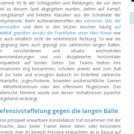
stimmt 95 % der Schlagzeilen und Meldungen, die vor dem
iel zu diesem Spiel abgegeben wurden, zielten auf Kampf,
stiegskampf und beliebte Klassiker aus der Schublade der
rbyrhetorik. Beim Aufeinandertreffen des
extremen Stils der
rmstädter
und dem in den letzten Wochen häufig
auf
abilität gepolten Ansatz der Frankfurter unter Niko Kovac
war
s auch inhaltlich nicht die verkehrteste Richtung. So war die
gegnung dann auch geprägt von zahlreichen langen Bällen,
on verschiedenen und situativ wechselnden
nnorientierungen und von disziplinierter horizontaler
mpaktheit auf beiden Seiten. Die Teams hielten ihre
rmationen eng beisammen, schoben jeweils weit zum Ball
d zur Seite und erzeugten dadurch im Endeffekt zahlreiche
kämpfte, zugeschobene, bisweilen unübersichtliche Szenen
 Mittelfeldzentrum oder den offensiven Flügelzonen. Das
ielerische Element wurde von diesen Verhältnissen zunächst
itgehend verdrängt.
efensivstaffelung gegen die langen Bälle
ese prinzipiell erwartbare Konstellation traf zusammen mit der
tsache, dass beide Trainer kleine Ideen oder besondere
emente eher im Bereich Pressing einbrachten als in Bezug auf