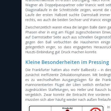
Wagner als Doppelpasspartner oder Vrancic weit seitl
Diagonalläufe in die Schnittstelle zeigen, womit di
Laufe der ersten Halbzeit suchte Darmstadt immer
rechts, wo auch die beiden Sechser und Vrancic einige
Zwischenzeitlich waren etwa die langen Bälle dann g
Phasen eher in eng am Flügel zugeschobenen Einwur
auf Darmstädter Seite auch aus schnellen Gegenstöße
gegen den Ball verbuchten die Hausherren einige
gelegentlich enger, so dass engagiertes Herausr
Huszti-Einbindung gut Druck machen konnte.
Kleine Besonderheiten im Pressing
Die Frankfurter hatten also mehr Ballbesitz – in die
zunächst ineffiziente Zirkulationsphasen. Mit bedi
es zu wechselhaften Ausgangslagen für die Frankf
mannorientierten Flügel der Lilien seitlich einfac
zugedrückten Staffelungen, wo Heller und Rausch ba
vergeblich. Zwar konnte die Eintracht ihre vorderen
mussten sich aber häufig wieder nach außen freilaufe
In