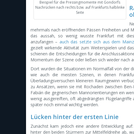
Beispiel für die Pressingmomente mit Gondorfs
R
Nachrücken nach rechts bzw. auf Frankfurts halblinke
Seite
o
Ne
mehrmals nach eröffnenden Pässen Freiheiten und Mö
das aussah, so wenig wusste Frankfurt mit dies
anzufangen –
auch das setzte sich aus dem Mainz-
gezielt wirkende Aktivität zum Weiterspielen und 
schienen die Entscheidungen für die Anschlussaktione
Momentum der Szene oder ließen sich wieder nach a
Dort wurden die Situationen im Normalfall von der 
wie auch die meisten Szenen, in denen Frankfur
Überladungsversuchen kleineren Raumgewinn verbuc
zu Ansätzen, wenn sie mit Rochaden zwischen Ben-H
Fabián die gegnerischen Mannorientierungen ein weni
wenig ausgereiften, oft abgedrängten Flügelangriffe a
später noch einmal wichtig werden.
Lücken hinter der ersten Linie
Zunächst kam jedoch eine andere Entwicklung auf:
hinter den beiden Stürmern zur Mittelfeldreihe ab, 