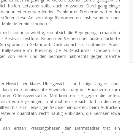
ich halfen. Letzterer sollte auch im zweiten Durchgang einige
e mannorientierter werdenden Frankfurter Probleme hatten. Im
 stärker diese Art von Angriffsmomenten, insbesondere über
 Male tiefer hin schoben.
ar nicht mehr so wichtig, zumal sich die Begegnung in manchen
f-Festivals festfuhr. Neben den Szenen über außen flackerte
n sporadisch Gefahr auf. Dank zunächst disziplinierter Arbeit
 Ballgewinne im Pressing: Die Außenstürmer schoben sich
ücken von Heller und den Sechsern halbrechts gegen manche
ser Hinsicht ein klares Übergewicht – und einige längere, aber
ngt durch eine ambivalente Abwehrleistung der Hausherren kam
urter Offensivversuche. Mal konnten sie gegen die tiefen,
her nach vorne gelangen, mal mühten sie sich dort in den eng
llfern bis zum jeweiligen Sechser einrückten, beim Aufrücken
 Akteure quantitativ recht häufig einbinden, die Sechser etwa
n.
 den ersten Pressingphasen der Darmstädter trat ein