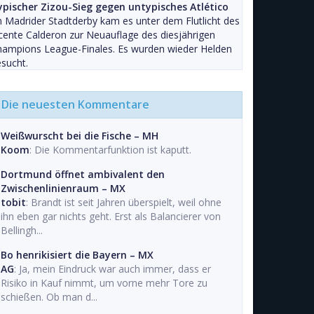
ypischer Zizou-Sieg gegen untypisches Atlético
 Madrider Stadtderby kam es unter dem Flutlicht des
cente Calderon zur Neuauflage des diesjährigen
hampions League-Finales. Es wurden wieder Helden
sucht.
Die neuesten Kommentare
Weißwurscht bei die Fische – MH
Koom
: Die Kommentarfunktion ist kaputt.
Dortmund öffnet ambivalent den
Zwischenlinienraum – MX
tobit
: Brandt ist seit Jahren überspielt, weil ohne
ihn eben gar nichts geht. Erst als Balancierer von
Bellingh...
Bo henrikisiert die Bayern – MX
AG
: Ja, mein Eindruck war auch immer, dass er
Risiko in Kauf nimmt, um vorne mehr Tore zu
schießen. Ob man d...