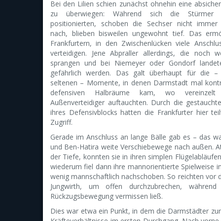
Bei den Lilien schien zunächst ohnehin eine absiche
zu überwiegen: Während sich die Stürmer
positionierten, schoben die Sechser nicht immer
nach, blieben bisweilen ungewohnt tief. Das ermö
Frankfurtern, in den Zwischenlücken viele Anschl
verteidigen. Jene Abpraller allerdings, die noch w
sprangen und bei Niemeyer oder Gondorf landet
gefährlich werden. Das galt überhaupt für die 
seltenen – Momente, in denen Darmstadt mal kontrol
defensiven Halbräume kam, wo vereinzelt
Außenverteidiger auftauchten. Durch die gestauch
ihres Defensivblocks hatten die Frankfurter hier te
Zugriff.
Gerade im Anschluss an lange Bälle gab es – das wa
und Ben-Hatira weite Verschiebewege nach außen. At
der Tiefe, konnten sie in ihren simplen Flügelabläu
wiederum fiel dann ihre mannorientierte Spielweise in
wenig mannschaftlich nachschoben. So reichten vor
Jungwirth, um offen durchzubrechen, während
Rückzugsbewegung vermissen ließ.
Dies war etwa ein Punkt, in dem die Darmstädter zun
Kräfteverhältnisse im ersten Durchgang. Nach vorne 