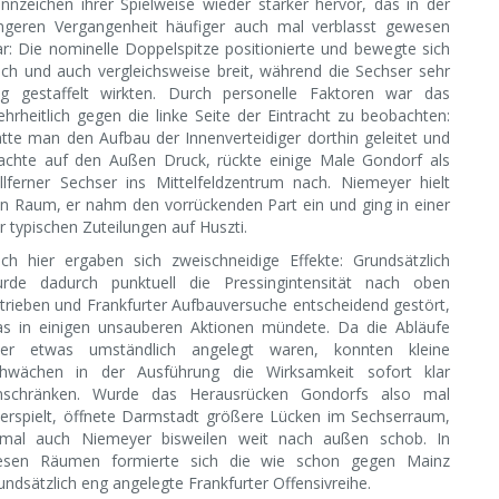
nnzeichen ihrer Spielweise wieder stärker hervor, das in der
ngeren Vergangenheit häufiger auch mal verblasst gewesen
r: Die nominelle Doppelspitze positionierte und bewegte sich
ch und auch vergleichsweise breit, während die Sechser sehr
g gestaffelt wirkten. Durch personelle Faktoren war das
hrheitlich gegen die linke Seite der Eintracht zu beobachten:
tte man den Aufbau der Innenverteidiger dorthin geleitet und
chte auf den Außen Druck, rückte einige Male Gondorf als
llferner Sechser ins Mittelfeldzentrum nach. Niemeyer hielt
n Raum, er nahm den vorrückenden Part ein und ging in einer
r typischen Zuteilungen auf Huszti.
ch hier ergaben sich zweischneidige Effekte: Grundsätzlich
rde dadurch punktuell die Pressingintensität nach oben
trieben und Frankfurter Aufbauversuche entscheidend gestört,
s in einigen unsauberen Aktionen mündete. Da die Abläufe
er etwas umständlich angelegt waren, konnten kleine
hwächen in der Ausführung die Wirksamkeit sofort klar
nschränken. Wurde das Herausrücken Gondorfs also mal
erspielt, öffnete Darmstadt größere Lücken im Sechserraum,
mal auch Niemeyer bisweilen weit nach außen schob. In
esen Räumen formierte sich die wie schon gegen Mainz
undsätzlich eng angelegte Frankfurter Offensivreihe.