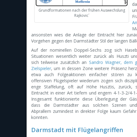
da
u
Grundformationen nach der frühen Auswechslung
Rajkovic´
Fr
An
Ma
ansonsten wies die Anlage der Eintracht hier zun
Vorgehen gegen den Darmstädter Stil der langen Bäll
Auf der nominellen Doppel-Sechs zog sich Haseb
Situationen wesentlich weiter zurück als Huszti und
sich teilweise zusätzlich an
Sandro Wagner, dem g
Zielspieler
, um in dessen Zone weitere Präsenz herz
etwa auch Folgeaktionen einfacher stören zu 
offensiven Flügelspieler wiederum zogen sich diszipli
enge Staffelung, oft auf Höhe Husztis, zurück, 
Eintracht in einer Art tiefem und engem 4-1-3-2/4-1-
Insgesamt funktionierte diese Überlegung der Gäs
dass die Darmstädter aus solchen Szenen und
Abprallern zumindest in direkter Folge kaum Gefahr
konnten.
Darmstadt mit Flügelangriffen