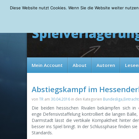
Thursday, 06.08.2026
Diese Website nutzt Cookies. Wenn Sie die Website weiter nutzen
Mein Account
About
Autoren
Lesee
Abstiegskampf im Hessender
von
TR
am
30.04.2016
in den Kategorien
Bundesliga
,
Eintracht
Die beiden hessischen Rivalen bekämpfen sich in e
enge Defensivstaffelung kontrolliert die langen Bälle,
Darmstadt lässt die vertikale Kompaktheit hinter de
besser ins Spiel bringt. In der Schlussphase finden s
Standards.