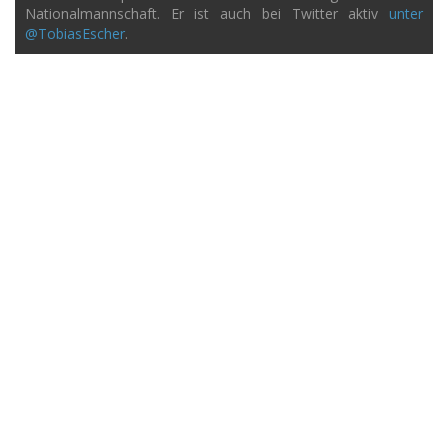
Nationalmannschaft. Er ist auch bei Twitter aktiv
unter
@TobiasEscher
.