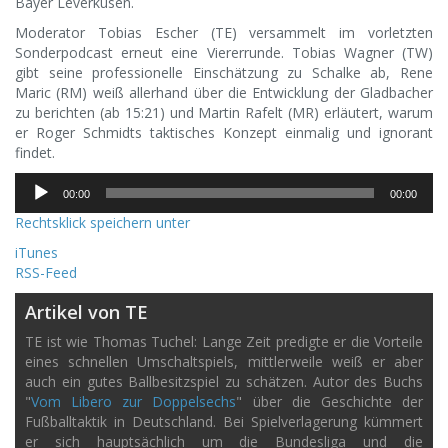
Bayer Leverkusen.
Moderator Tobias Escher (TE) versammelt im vorletzten
Sonderpodcast erneut eine Viererrunde. Tobias Wagner (TW)
gibt seine professionelle Einschätzung zu Schalke ab, Rene
Maric (RM) weiß allerhand über die Entwicklung der Gladbacher
zu berichten (ab 15:21) und Martin Rafelt (MR) erläutert, warum
er Roger Schmidts taktisches Konzept einmalig und ignorant
findet.
Audio-
00:00
00:00
Player
Rechtsklick speichern unter
iTunes
RSS-Feed
Artikel von TE
TE ist wie Thomas Tuchel: Lange Zeit predigte er die Vorteile
eines schnellen Umschaltspiels, mittlerweile weiß er aber
auch ein gutes Ballbesitzspiel zu schätzen. Autor des Buchs
"
Vom Libero zur Doppelsechs
" über die Geschichte der
Fußballtaktik in Deutschland. Bei Spielverlagerung kümmert
er sich hauptsächlich um die Bundesliga und die