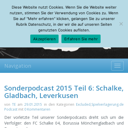
Sunday, 09.08.2026
Diese Website nutzt Cookies. Wenn Sie die Website weiter
Mein Account
About
Autoren
Leseempfehlungen
FAQ
nutzen, stimmen Sie der Verwendung von Cookies zu. Wenn
Sie auf "Mehr erfahren" klicken, gelangen Sie zu unserer
Rubrik Datenschutz, in der wir die auf unseren Seiten
genutzten Cookies auflisten.
Akzeptieren
Erfahren Sie mehr
Navigation
Toggl
navig
Sonderpodcast 2015 Teil 6: Schalke,
Gladbach, Leverkusen
von
TE
am
29.01.2015
in den Kategorien
Excluded
,
Spielverlagerung.de
Podcast
mit
0 Kommentaren
Der vorletzte Teil unserer Sonderpodcasts dreht sich um die
Verfolger: den FC Schalke 04, Borussia Mönchengladbach und