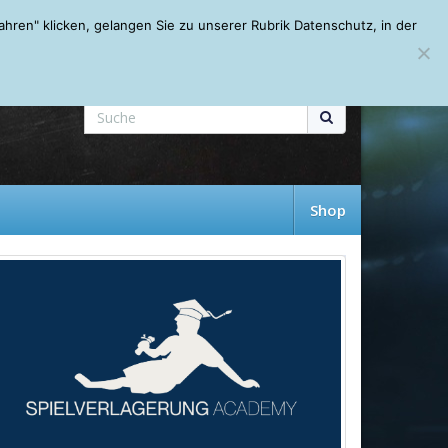
Mein Account
About
Autoren
Leseempfehlungen
FAQ
ren" klicken, gelangen Sie zu unserer Rubrik Datenschutz, in der
Shop