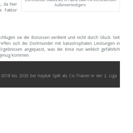
, da hier
Außenverteidigern.
de Faktor
chlugen sie die Borussen verdient und nicht durch Glück. Seit
reffen sich die Dortmunder mit katastrophalen Leistungen in
 Ergebnissen angepasst, was die Krise nun wirklich gefährlich
h genug kommen.
2018 bis 2020 bei Hajduk Split als Co-Trainer in der 2. Liga