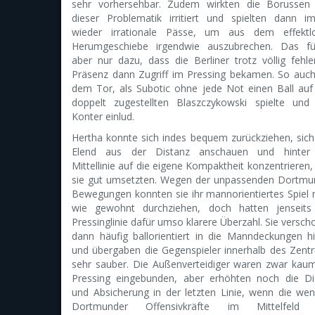
sehr vorhersehbar. Zudem wirkten die Borussen
dieser Problematik irritiert und spielten dann i
wieder irrationale Pässe, um aus dem effektl
Herumgeschiebe irgendwie auszubrechen. Das fü
aber nur dazu, dass die Berliner trotz völlig fehle
Präsenz dann Zugriff im Pressing bekamen. So auch
dem Tor, als Subotic ohne jede Not einen Ball auf
doppelt zugestellten Blaszczykowski spielte und
Konter einlud.
Hertha konnte sich indes bequem zurückziehen, sich
Elend aus der Distanz anschauen und hinter
Mittellinie auf die eigene Kompaktheit konzentrieren
sie gut umsetzten. Wegen der unpassenden Dortmu
Bewegungen konnten sie ihr mannorientiertes Spiel n
wie gewohnt durchziehen, doch hatten jenseits
Pressinglinie dafür umso klarere Überzahl. Sie versc
dann häufig ballorientiert in die Manndeckungen hi
und übergaben die Gegenspieler innerhalb des Zent
sehr sauber. Die Außenverteidiger waren zwar kaum
Pressing eingebunden, aber erhöhten noch die Di
und Absicherung in der letzten Linie, wenn die wen
Dortmunder Offensivkräfte im Mittelfeld