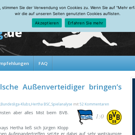
, stimmen Sie der Verwendung von Cookies zu. Wenn Sie auf "Mehr erfah
wir die auf unseren Seiten genutzten Cookies auflisten.
Akzeptieren
Erfahren Sie mehr
mpfehlungen
FAQ
sche Außenverteidiger bringen’s
,
Bundesliga-Klubs
,
Hertha BSC
,
Spielanalyse
mit
52 Kommentaren
nsten aber alles Mist beim BVB.
1:0
ays Hertha ließ sich Jürgen Klopp
nen Aufeinandertreffen setzte er dabei auf sehr weiträumige