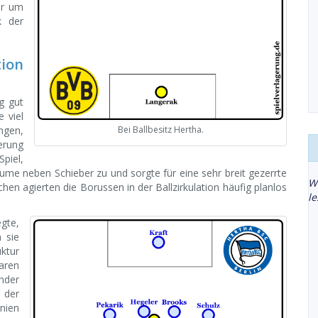
er um
k der
ion
g gut
e viel
ngen,
Bei Ballbesitz Hertha.
erung
piel,
ume neben Schieber zu und sorgte für eine sehr breit gezerrte
W
n agierten die Borussen in der Ballzirkulation häufig planlos
l
gte,
m sie
ktur
aren
der
l der
inien