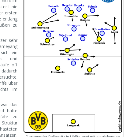
h nicht im
ter Linie
er ersten
e entlang
außen zu
zer sehr
ubameyang
sich ein
zek und
Läufe oft
 dadurch
ersuchte.
iffe über
echts im
 war das
nd hatte
efahr zu
 Struktur
rhasteten
Ansätzen.
Dortmunder Ballbesitz in Hälfte zwei mit einrückenden