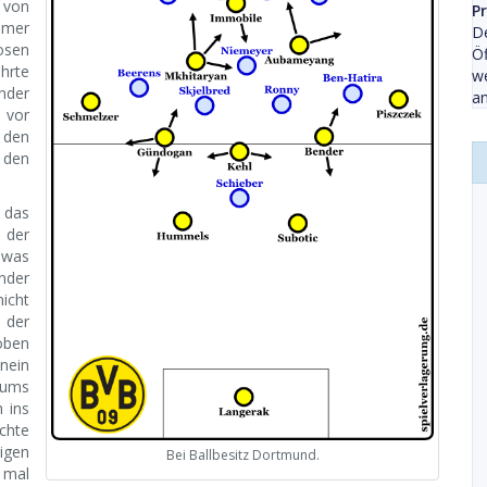
 von
P
mmer
De
osen
Öf
hrte
we
nder
an
 vor
 den
 den
 das
 der
, was
nder
icht
 der
hoben
nein
rums
 ins
chte
igen
Bei Ballbesitz Dortmund.
 mal