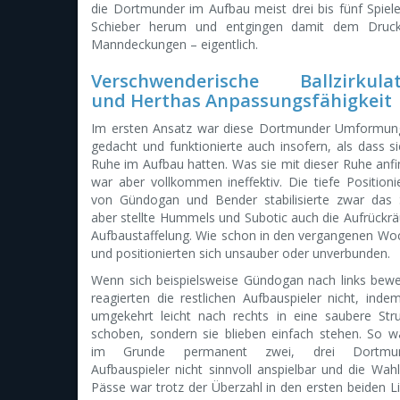
die Dortmunder im Aufbau meist drei bis fünf Spiel
Schieber herum und entgingen damit dem Druc
Manndeckungen – eigentlich.
Verschwenderische Ballzirkulat
und Herthas Anpassungsfähigkeit
Im ersten Ansatz war diese Dortmunder Umformun
gedacht und funktionierte auch insofern, als dass si
Ruhe im Aufbau hatten. Was sie mit dieser Ruhe anfi
war aber vollkommen ineffektiv. Die tiefe Positioni
von Gündogan und Bender stabilisierte zwar das S
aber stellte Hummels und Subotic auch die Aufrückrä
Aufbaustaffelung. Wie schon in den vergangenen Woche
und positionierten sich unsauber oder unverbunden.
Wenn sich beispielsweise Gündogan nach links bewe
reagierten die restlichen Aufbauspieler nicht, inde
umgekehrt leicht nach rechts in eine saubere Stru
schoben, sondern sie blieben einfach stehen. So w
im Grunde permanent zwei, drei Dortmun
Aufbauspieler nicht sinnvoll anspielbar und die Wah
Pässe war trotz der Überzahl in den ersten beiden L