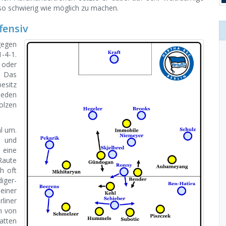
o schwierig wie möglich zu machen.
ffensiv
gegen
-4-1.
 oder
. Das
esitz
ieden
olzen
al um.
r und
 eine
Raute
h oft
iger-
einer
liner
n von
atten