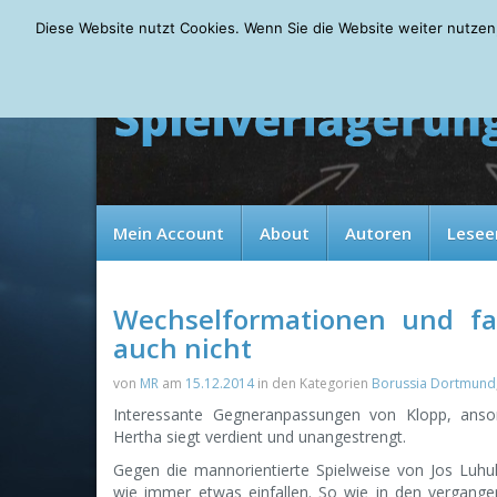
Thursday, 06.08.2026
Diese Website nutzt Cookies. Wenn Sie die Website weiter nutzen
Mein Account
About
Autoren
Lesee
Wechselformationen und fal
auch nicht
von
MR
am
15.12.2014
in den Kategorien
Borussia Dortmund
Interessante Gegneranpassungen von Klopp, anso
Hertha siegt verdient und unangestrengt.
Gegen die mannorientierte Spielweise von Jos Luhuk
wie immer etwas einfallen. So wie in den vergange