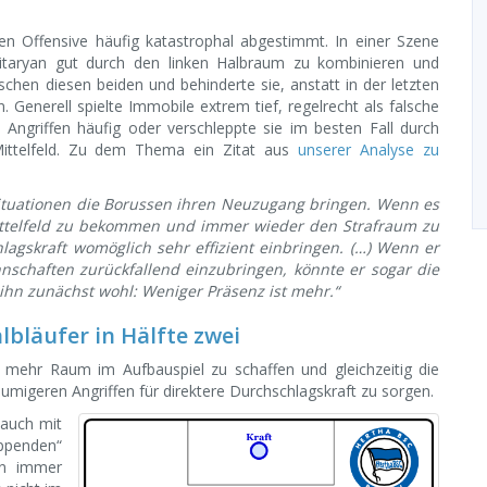
n Offensive häufig katastrophal abgestimmt. In einer Szene
itaryan gut durch den linken Halbraum zu kombinieren und
hen diesen beiden und behinderte sie, anstatt in der letzten
n. Generell spielte Immobile extrem tief, regelrecht als falsche
Angriffen häufig oder verschleppte sie im besten Fall durch
ittelfeld. Zu dem Thema ein Zitat aus
unserer Analyse zu
lsituationen die Borussen ihren Neuzugang bringen. Wenn es
 Mittelfeld zu bekommen und immer wieder den Strafraum zu
lagskraft womöglich sehr effizient einbringen. (…) Wenn er
nschaften zurückfallend einzubringen, könnte er sogar die
r ihn zunächst wohl: Weniger Präsenz ist mehr.“
bläufer in Hälfte zwei
 mehr Raum im Aufbauspiel zu schaffen und gleichzeitig die
migeren Angriffen für direktere Durchschlagskraft zu sorgen.
 auch mit
ppenden“
en immer