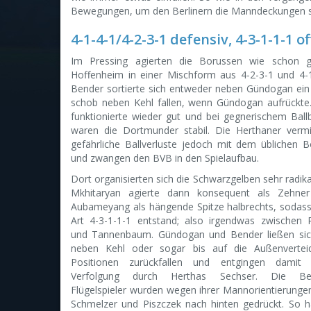
Bewegungen, um den Berlinern die Manndeckungen s
4-1-4-1/4-2-3-1 defensiv, 4-3-1-1-1 o
Im Pressing agierten die Borussen wie schon 
Hoffenheim in einer Mischform aus 4-2-3-1 und 4-1
Bender sortierte sich entweder neben Gündogan ein
schob neben Kehl fallen, wenn Gündogan aufrückte
funktionierte wieder gut und bei gegnerischem Ballb
waren die Dortmunder stabil. Die Herthaner verm
gefährliche Ballverluste jedoch mit dem üblichen B
und zwangen den BVB in den Spielaufbau.
Dort organisierten sich die Schwarzgelben sehr radik
Mkhitaryan agierte dann konsequent als Zehne
Aubameyang als hängende Spitze halbrechts, sodass
Art 4-3-1-1-1 entstand; also irgendwas zwischen 
und Tannenbaum. Gündogan und Bender ließen sic
neben Kehl oder sogar bis auf die Außenverteid
Positionen zurückfallen und entgingen damit 
Verfolgung durch Herthas Sechser. Die Ber
Flügelspieler wurden wegen ihrer Mannorientierunge
Schmelzer und Piszczek nach hinten gedrückt. So h