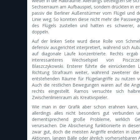
wieder in die Halbräume. Allerdings beteiligten sie sic
Sechserraum am Aufbauspiel, sondern drückten in ers
passiv die Berliner Außenstürmer vom Flügel und d
Linie weg. So konnten diese nicht mehr die Passweg
des Flügels zustellen und hatten es schwerer, 
doppeln.
Auf der linken Seite wurd diese Rolle von Schmel
defensiv ausgerichtet interpretiert, während sich A
auf diagonale Läufe konzentrierte. Rechts ergab 
interessanteres Wechselspiel von Pisczc
Blaszczykowski. Ersterer führte die einrückenden 
Richtung Strafraum weiter, während zweiterer die
entstehenden Räume für Flügelangriffe zu nutzen v
Auch die restlichen Bewegungen waren auf die Angr
rechts eingestellt. Ramos versuchte sich halbr
Zwischenlinienraum als Kreativspieler.
Wie man in der Grafik aber schon erahnen kann,
allerdings alles nicht besonders gut verbunden u
dementsprechend große Probleme, wirklich G
verursachen. Die Absicherung funktionierte in dieser
zwar gut, doch die meisten Angriffe endeten in übe
Aktionen, langen Bälle oder ähnlich vorhersehbaren 