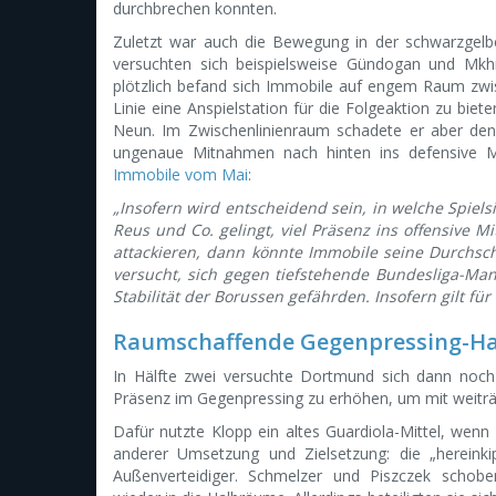
durchbrechen konnten.
Zuletzt war auch die Bewegung in der schwarzgelbe
versuchten sich beispielsweise Gündogan und Mkh
plötzlich befand sich Immobile auf engem Raum zwisc
Linie eine Anspielstation für die Folgeaktion zu biete
Neun. Im Zwischenlinienraum schadete er aber den 
ungenaue Mitnahmen nach hinten ins defensive M
Immobile vom Mai
:
„Insofern wird entscheidend sein, in welche Spie
Reus und Co. gelingt, viel Präsenz ins offensive
attackieren, dann könnte Immobile seine Durchsch
versucht, sich gegen tiefstehende Bundesliga-Man
Stabilität der Borussen gefährden. Insofern gilt fü
Raumschaffende Gegenpressing-Hal
In Hälfte zwei versuchte Dortmund sich dann noch
Präsenz im Gegenpressing zu erhöhen, um mit weiträu
Dafür nutzte Klopp ein altes Guardiola-Mittel, wenn
anderer Umsetzung und Zielsetzung: die „hereinki
Außenverteidiger. Schmelzer und Piszczek schob