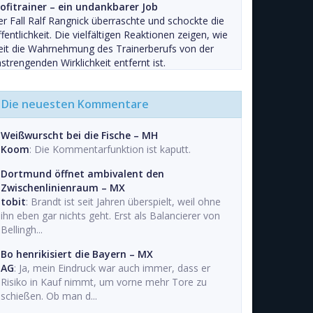
rofitrainer – ein undankbarer Job
r Fall Ralf Rangnick überraschte und schockte die
fentlichkeit. Die vielfältigen Reaktionen zeigen, wie
it die Wahrnehmung des Trainerberufs von der
strengenden Wirklichkeit entfernt ist.
Die neuesten Kommentare
Weißwurscht bei die Fische – MH
Koom
: Die Kommentarfunktion ist kaputt.
Dortmund öffnet ambivalent den
Zwischenlinienraum – MX
tobit
: Brandt ist seit Jahren überspielt, weil ohne
ihn eben gar nichts geht. Erst als Balancierer von
Bellingh...
Bo henrikisiert die Bayern – MX
AG
: Ja, mein Eindruck war auch immer, dass er
Risiko in Kauf nimmt, um vorne mehr Tore zu
schießen. Ob man d...