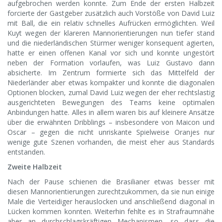
aufgebrochen werden konnte. Zum Ende der ersten Halbzeit
forcierte der Gastgeber zusätzlich auch Vorstöße von David Luiz
mit Ball, die ein relativ schnelles Aufrücken ermöglichten. Weil
Kuyt wegen der klareren Mannorientierungen nun tiefer stand
und die niederländischen Stürmer weniger konsequent agierten,
hatte er einen offenen Kanal vor sich und konnte ungestört
neben der Formation vorlaufen, was Luiz Gustavo dann
absicherte. Im Zentrum formierte sich das Mittelfeld der
Niederländer aber etwas kompakter und konnte die diagonalen
Optionen blocken, zumal David Luiz wegen der eher rechtslastig
ausgerichteten Bewegungen des Teams keine optimalen
Anbindungen hatte. Alles in allem waren bis auf kleinere Ansätze
über die erwähnten Dribblings – insbesondere von Maicon und
Oscar – gegen die nicht unriskante Spielweise Oranjes nur
wenige gute Szenen vorhanden, die meist eher aus Standards
entstanden.
Zweite Halbzeit
Nach der Pause schienen die Brasilianer etwas besser mit
diesen Mannorientierungen zurechtzukommen, da sie nun einige
Male die Verteidiger herauslocken und anschließend diagonal in
Lücken kommen konnten. Weiterhin fehlte es in Strafraumnähe
aber an durchschlagskräftigen Mechanismen, so dass die