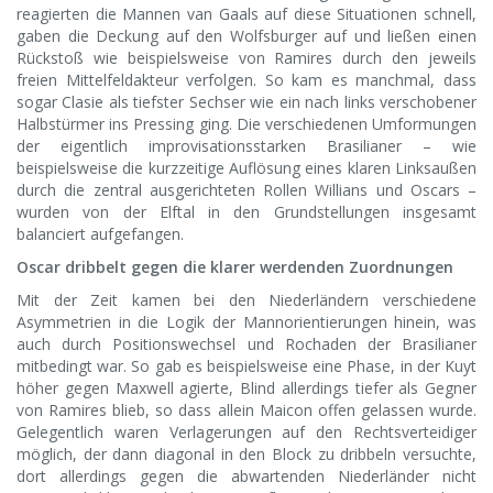
reagierten die Mannen van Gaals auf diese Situationen schnell,
gaben die Deckung auf den Wolfsburger auf und ließen einen
Rückstoß wie beispielsweise von Ramires durch den jeweils
freien Mittelfeldakteur verfolgen. So kam es manchmal, dass
sogar Clasie als tiefster Sechser wie ein nach links verschobener
Halbstürmer ins Pressing ging. Die verschiedenen Umformungen
der eigentlich improvisationsstarken Brasilianer – wie
beispielsweise die kurzzeitige Auflösung eines klaren Linksaußen
durch die zentral ausgerichteten Rollen Willians und Oscars –
wurden von der Elftal in den Grundstellungen insgesamt
balanciert aufgefangen.
Oscar dribbelt gegen die klarer werdenden Zuordnungen
Mit der Zeit kamen bei den Niederländern verschiedene
Asymmetrien in die Logik der Mannorientierungen hinein, was
auch durch Positionswechsel und Rochaden der Brasilianer
mitbedingt war. So gab es beispielsweise eine Phase, in der Kuyt
höher gegen Maxwell agierte, Blind allerdings tiefer als Gegner
von Ramires blieb, so dass allein Maicon offen gelassen wurde.
Gelegentlich waren Verlagerungen auf den Rechtsverteidiger
möglich, der dann diagonal in den Block zu dribbeln versuchte,
dort allerdings gegen die abwartenden Niederländer nicht