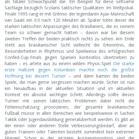
als fataler Schwachpunkt dar. Ein Beispiel für diese seltsame
Sachlage bezüglich Scolaris taktischer Qualitäten: Im Weltpokal-
Finale 1995 rang er mit Grêmio der legendären Ajax-Mannschaft
van Gaals ein 0:0 nach 120 Minuten ab. Später lobte dieser die
starken taktischen Anpassungen des Brasilianers, die es seinem
Team so schwer gemacht hätten – davon war bei diesem
zweiten Treffen der beiden praktisch nichts zu sehen. Am Ende
steht aus brasilianischer Sicht vielleicht die Erkenntnis, die
Besonderheiten in Rhythmus und Spielweise des erfolgreichen
Confed-Cup-Finals gegen Spanien kontextlos übertrieben zu
haben – es artete aus zu einem wilden Physis-Spiel.
Die starke
erste Halbzeit gegen Kolumbien machte noch die größte
Hoffnung bei diesem Turnier
– und dann kamen die beiden
Spiele, die man gerne vergessen machen würde. Sicher ist nun
ein Neuaufbau in der aktuellen Situation und im aktuellen
Kontext ein absolut wichtiger Schritt. Allerdings sollte dieses
Turnier mit seinen taktischen Problemen dabei nicht die
Fehleinschätzung provozieren, der gesamte brasilianische
Fußball müsse in allen Bereichen wie beispielsweise in Sachen
Taktik oder Jugendausbildung generalüberholt werden. Es gibt an
der einen oder anderen Stelle Verbesserungsbedarf, aber an
guten Trainern oder Talenten besteht zumindest kein extremer
Mangel. Schon in der jetzigen Ausgangsposition sind die