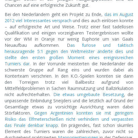
Chancen auf eine erfolgreiche Zukunft gut.
Bei den Niederländern geht ein Projekt zu Ende,
das im August
2012 viel Interessantes versprach
und dies auch einlösen konnte
– auf erfolgreiche Art und Weise. Trotz einer fast tadellosen
Qualifikation und einigen vorzeigbaren Testergebnissen wollte
vor der WM in Oranje nur wenig Euphorie um van Gaals
Neuaufbau aufkommen. D
as furiose und taktisch
herausragende 5:1 gegen den Weltmeister änderte dies und
stellte den ersten großen Moment eines ereignisreichen
Turniers dar
. In der Vorrunde meisterten die Niederländer die
schwerste Gruppe auf Rang eins und wurden dabei als
Konterteam verschrien. In den K.O.-Spielen konnten sie dann
den Torreigen trotz viel Ballbesitz aufgrund von
Mittelfeldproblemen in Sachen Raumnutzung und Ballzirkulation
nicht aufrechterhalten.
Die etwas umgebaute Besetzung
, die
unpassende Einbindung Sneijders und die letztlich auf Grund der
Gesamtlage etwas zu vorsichtige Ausrichtung waren dabei
Störfaktoren.
Gegen Argentinien konnten sie mit geringem
Risiko das Elfmeterschießen nicht verhindern und verpassten
das Finale denkbar knapp
. Ein prägendes, fast schon skurriles
Element des Turniers waren die zahlreichen, zuvor nicht so
durchgehend praktizierten
Mannorientierungen
in der Defensive,