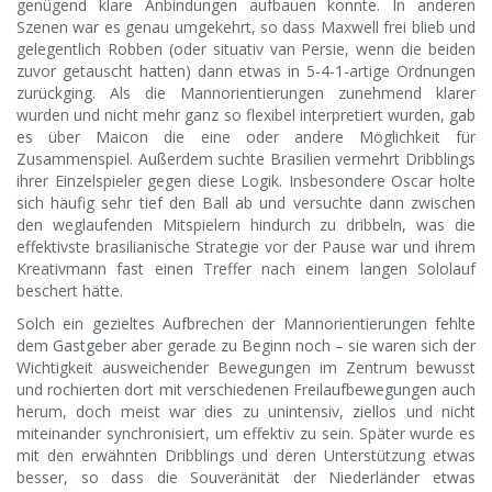
genügend klare Anbindungen aufbauen konnte. In anderen
Szenen war es genau umgekehrt, so dass Maxwell frei blieb und
gelegentlich Robben (oder situativ van Persie, wenn die beiden
zuvor getauscht hatten) dann etwas in 5-4-1-artige Ordnungen
zurückging. Als die Mannorientierungen zunehmend klarer
wurden und nicht mehr ganz so flexibel interpretiert wurden, gab
es über Maicon die eine oder andere Möglichkeit für
Zusammenspiel. Außerdem suchte Brasilien vermehrt Dribblings
ihrer Einzelspieler gegen diese Logik. Insbesondere Oscar holte
sich häufig sehr tief den Ball ab und versuchte dann zwischen
den weglaufenden Mitspielern hindurch zu dribbeln, was die
effektivste brasilianische Strategie vor der Pause war und ihrem
Kreativmann fast einen Treffer nach einem langen Sololauf
beschert hätte.
Solch ein gezieltes Aufbrechen der Mannorientierungen fehlte
dem Gastgeber aber gerade zu Beginn noch – sie waren sich der
Wichtigkeit ausweichender Bewegungen im Zentrum bewusst
und rochierten dort mit verschiedenen Freilaufbewegungen auch
herum, doch meist war dies zu unintensiv, ziellos und nicht
miteinander synchronisiert, um effektiv zu sein. Später wurde es
mit den erwähnten Dribblings und deren Unterstützung etwas
besser, so dass die Souveränität der Niederländer etwas