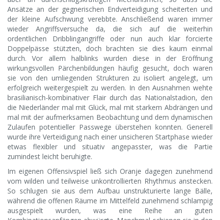
Ansätze an der gegnerischen Endverteidigung scheiterten und
der kleine Aufschwung verebbte. Anschließend waren immer
wieder Angriffsversuche da, die sich auf die weiterhin
ordentlichen Dribblingangriffe oder nun auch klar forcierte
Doppelpässe stützten, doch brachten sie dies kaum einmal
durch. Vor allem halblinks wurden diese in der Eröffnung
wirkungsvollen Pärchenbildungen häufig gesucht, doch waren
sie von den umliegenden Strukturen zu isoliert angelegt, um
erfolgreich weitergespielt zu werden. In den Ausnahmen wehte
brasilianisch-kombinativer Flair durch das Nationalstadion, den
die Niederländer mal mit Glück, mal mit starkem Abdrängen und
mal mit der aufmerksamen Beobachtung und dem dynamischen
Zulaufen potentieller Passwege überstehen konnten. Generell
wurde ihre Verteidigung nach einer unsicheren Startphase wieder
etwas flexibler und situativ angepasster, was die Partie
zumindest leicht beruhigte.
Im eigenen Offensivspiel ließ sich Oranje dagegen zunehmend
vom wilden und teilweise unkontrollierten Rhythmus anstecken.
So schlugen sie aus dem Aufbau unstrukturierte lange Bälle,
während die offenen Räume im Mittelfeld zunehmend schlampig
ausgespielt wurden, was eine Reihe an guten