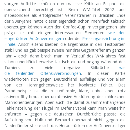
vorigen Auftritte schürten nun massive Kritik an Felipao, die
überraschend berechtigt ist. Beim WM-Titel 2002 und
insbesondere als erfolgreicher Vereinstrainer in Brasilien Ende
der 90er-Jahre hatte dieser eigentlich schon mehrfach taktisch
überzeugen können. Auch den Confed-Cup im vergangenen Jahr
prägte er mit einigen interessanten Elementen
wie den
eingerückten Außenverteidigern
oder der
Pressingausrichtung im
Finale
. Anschließend blieben die Ergebnisse in den Testpartien
stabil und es gab beispielsweise nur drei Gegentreffer im ganzen
Jahr – doch dann brach man im Verlauf des WM-Jahres fast
schon unerklärlicherweise taktisch ein und beging während des
Turniers zu viele negative Stilbrüche
wie
die fehlenden Offensivverbindungen
. In dieser Partie
wiederholten sich gegen Deutschland auffällige und vor allem
von der Herangehensweise her konkrete Fehler. Das
Paradebeispiel ist die zu unflexible, klare, dabei aber trotz
aktivem Rhythmus eher unintensive Ausführung der zahlreichen
Mannorientierungen. Aber auch die damit zusammenhängende
Fehleinstellung der Flügel im Defensivspiel kann man weiterhin
anführen – gegen die deutschen Durchbrüche passte die
Aufteilung von Hulk und Bernard überhaupt nicht, gegen die
Niederländer stellte sich das Herausrücken der Außenverteidiger