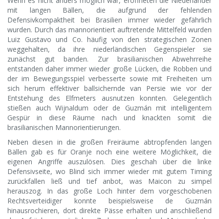
Wenn es nicht anders möglich war, eröffneten die Niederländer
mit langen Bällen, die aufgrund der fehlenden
Defensivkompaktheit bei Brasilien immer wieder gefährlich
wurden. Durch das mannorientiert auftretende Mittelfeld wurden
Luiz Gustavo und Co. häufig von den strategischen Zonen
weggehalten, da ihre niederländischen Gegenspieler sie
zunächst gut banden. Zur brasilianischen Abwehrreihe
entstanden daher immer wieder große Lücken, die Robben und
der im Bewegungsspiel verbesserte sowie mit Freiheiten um
sich herum effektiver ballsichernde van Persie wie vor der
Entstehung des Elfmeters ausnutzen konnten. Gelegentlich
stießen auch Wijnaldum oder de Guzmán mit intelligentem
Gespür in diese Räume nach und knackten somit die
brasilianischen Mannorientierungen.
Neben diesen in die großen Freiräume abtropfenden langen
Bällen gab es für Oranje noch eine weitere Möglichkeit, die
eigenen Angriffe auszulösen. Dies geschah über die linke
Defensivseite, wo Blind sich immer wieder mit gutem Timing
zurückfallen ließ und tief anbot, was Maicon zu simpel
herauszog. In das große Loch hinter dem vorgeschobenen
Rechtsverteidiger konnte beispielsweise de Guzmán
hinausrochieren, dort direkte Pässe erhalten und anschließend