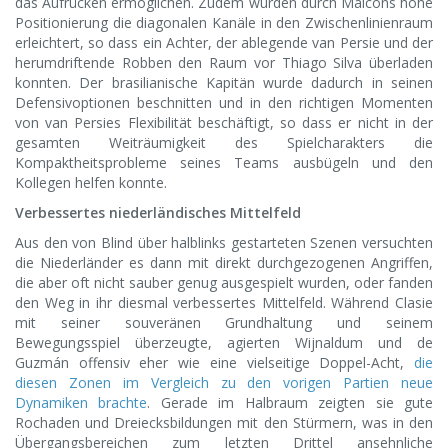
das Aufrücken ermöglichen. Zudem wurden durch Maicons hohe
Positionierung die diagonalen Kanäle in den Zwischenlinienraum
erleichtert, so dass ein Achter, der ablegende van Persie und der
herumdriftende Robben den Raum vor Thiago Silva überladen
konnten. Der brasilianische Kapitän wurde dadurch in seinen
Defensivoptionen beschnitten und in den richtigen Momenten
von van Persies Flexibilität beschäftigt, so dass er nicht in der
gesamten Weiträumigkeit des Spielcharakters die
Kompaktheitsprobleme seines Teams ausbügeln und den
Kollegen helfen konnte.
Verbessertes niederländisches Mittelfeld
Aus den von Blind über halblinks gestarteten Szenen versuchten
die Niederländer es dann mit direkt durchgezogenen Angriffen,
die aber oft nicht sauber genug ausgespielt wurden, oder fanden
den Weg in ihr diesmal verbessertes Mittelfeld. Während Clasie
mit seiner souveränen Grundhaltung und seinem
Bewegungsspiel überzeugte, agierten Wijnaldum und de
Guzmán offensiv eher wie eine vielseitige Doppel-Acht,
die
diesen Zonen im Vergleich zu den vorigen Partien neue
Dynamiken brachte
. Gerade im Halbraum zeigten sie gute
Rochaden und Dreiecksbildungen mit den Stürmern, was in den
Übergangsbereichen zum letzten Drittel ansehnliche