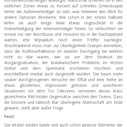
Kombinationsanfängen abwürgte. Manchmal schienen sie in den
seitlichen Zonen etwas zu forciert auf schnelles Dreiecksspiel
hinter die Außenverteidiger zu sein, was teilweise den Blick für
andere Optionen blockierte. Wie schon in der ersten Halbzeit
liefen sie auch einige Male etwas ungeschickt in die
Endverteidigung der Innenverteidiger hinein. So verbuchten sie
erneut nur vier Abschlüsse und mussten bis in die Nachspielzeit
warten, ehe Wijnaldum noch einen Treffer nachlegte.
Einschränkend muss man zur Überlegenheit Oranjes anmerken,
dass die Kräfteverhältnisse im zweiten Durchgang bei weitem
nicht so klar waren, wie sie vor dem Eindruck der
Ausgangssituation, der brasilianischem Probleme im letzten
Drittel und dem Spielstand erscheinen mochten und
anschließend medial auch dargestellt wurden. Die kaum mehr
sauber durchgezogenen Versuche der Elftal und eine Reihe an
etwas glücklichen, improvisiert gelösten und unsicheren
Situationen vor dem Tor Cillessens verneinen dieses krass
gezeichnete Bild totaler Gegensätze zwischen den Teams. Dass
die bessere und taktisch klar überlegene Mannschaft am Ende
gewann, steht aber außer Frage.
Fazit
Die letzten beiden Spiele und auch schon gewisse Elemente der