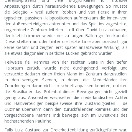
Defensivpräsenz und viele Möglichkeiten für situative
Anpassungen durch herausrückende Bewegungen. So musste
die Seleção – weil zudem Robben und van Persie in ihren
typischen, passiven Halbpositionen aufmerksam die Innen- von
den Außenverteidigern abtrennten und das Spiel ins zugestellte,
ungeordnete Zentrum leiteten – oft über David Luiz aufbauen,
der letztlich immer wieder nur zu langen Bällen greifen konnte.
Diese stellten an oder hinter die letzte Linie aber praktisch gar
keine Gefahr und zeigten erst später ansatzweise Wirkung, als
sie etwas diagonaler in seitliche Lücken gebracht wurden.
Teilweise fiel Ramires von der rechten Seite in den tiefen
Halbraum zurück, wurde nicht durchgehend verfolgt und
versuchte dadurch einen freien Mann im Zentrum darzustellen.
In den wenigen Szenen, in denen die Niederländer ihre
Zuordnungen daran nicht so schnell anpassen konnten, nutzten
die Brasilianer das Potential dieser Bewegungen nicht gezielt
genug aus. Ansonsten wechselten die niederländischen Achter
und Halbverteidiger beispielsweise ihre Zuständigkeiten – de
Guzmán übernahm dann den zurückfallenden Ramires und der
vorgeschobene Martins Indi bewegte sich im Dunstkreis des
hochstehenden Paulinho.
Falls Luiz Gustavo zur Dreierkettenbildung zurückgefallen war,