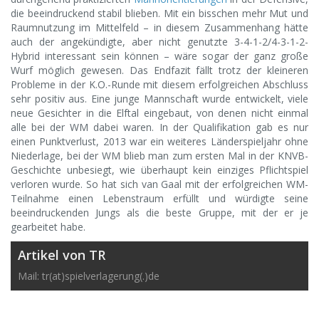
die beeindruckend stabil blieben. Mit ein bisschen mehr Mut und
Raumnutzung im Mittelfeld – in diesem Zusammenhang hätte
auch der angekündigte, aber nicht genutzte 3-4-1-2/4-3-1-2-
Hybrid interessant sein können – wäre sogar der ganz große
Wurf möglich gewesen. Das Endfazit fällt trotz der kleineren
Probleme in der K.O.-Runde mit diesem erfolgreichen Abschluss
sehr positiv aus. Eine junge Mannschaft wurde entwickelt, viele
neue Gesichter in die Elftal eingebaut, von denen nicht einmal
alle bei der WM dabei waren. In der Qualifikation gab es nur
einen Punktverlust, 2013 war ein weiteres Länderspieljahr ohne
Niederlage, bei der WM blieb man zum ersten Mal in der KNVB-
Geschichte unbesiegt, wie überhaupt kein einziges Pflichtspiel
verloren wurde. So hat sich van Gaal mit der erfolgreichen WM-
Teilnahme einen Lebenstraum erfüllt und würdigte seine
beeindruckenden Jungs als die beste Gruppe, mit der er je
gearbeitet habe.
Artikel von TR
Mail: tr(at)spielverlagerung(.)de