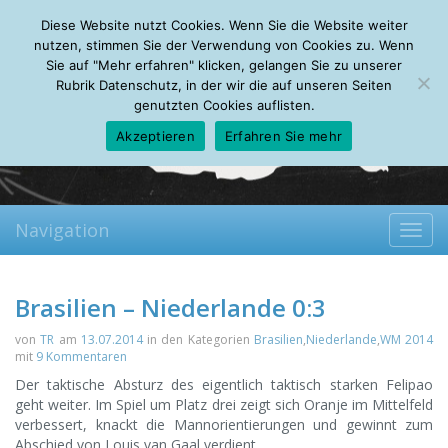
Wednesday, 05.08.2026
Diese Website nutzt Cookies. Wenn Sie die Website weiter
Mein Account
About
Autoren
Leseempfehlungen
FAQ
nutzen, stimmen Sie der Verwendung von Cookies zu. Wenn
Sie auf "Mehr erfahren" klicken, gelangen Sie zu unserer
Rubrik Datenschutz, in der wir die auf unseren Seiten
genutzten Cookies auflisten.
Akzeptieren
Erfahren Sie mehr
Navigation
Toggl
navig
Brasilien – Niederlande 0:3
von
TR
am
13.07.2014
in den Kategorien
Brasilien
,
Niederlande
,
WM 2014
mit
9 Kommentaren
Der taktische Absturz des eigentlich taktisch starken Felipao
geht weiter. Im Spiel um Platz drei zeigt sich Oranje im Mittelfeld
verbessert, knackt die Mannorientierungen und gewinnt zum
Abschied von Louis van Gaal verdient.