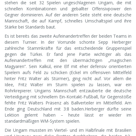
stehen die seit 32 Spielen ungeschlagenen Ungarn, die mit
schnellen Kombinationen und geballter Offensivpower den
Gegner dominieren. Auf der anderen Seite steht eine deutsche
Mannschaft, die auf Kampf, schnelles Umschaltspiel und ihre
Stärke bei Standards baut.
Es ist bereits das zweite Aufeinandertreffen der beiden Teams in
diesem Turnier. In der Vorrunde schonte Sepp Herberger
zahlreiche Stammkräfte für das entscheidende Gruppenspiel
gegen die Türkei. Er fand jene Partie wichtiger als das
Aufeinandertreffen mit den übermächtigen „magischen
Magyaren“. Sein Kalkül, eine Elf mit eher defensiv orientierten
Spielern aufs Feld zu schicken (Eckel im offensiven Mittelfeld
hinter Fritz Walter als Stürmer), ging nicht auf. Vor allem die
Idee, Fritz Walter im Sturm spielen zu lassen, war ein
Rohrkrepierer. Ungarns Mannschaft entzauberte die deutsche
Verteidigung mit schnellem Ein-Kontakt-Fußball, für Gegenstöße
fehlte Fritz Walters Präsenz als Ballverteiler im Mittelfeld. Am
Ende ging Deutschland mit 3:8 baden.Herberger dürfte seine
Lektion gelernt haben – heute lässt er wieder im
standardmäßigen WM-System spielen.
Die Ungarn mussten im Viertel- und im Halbfinale mit Brasilien