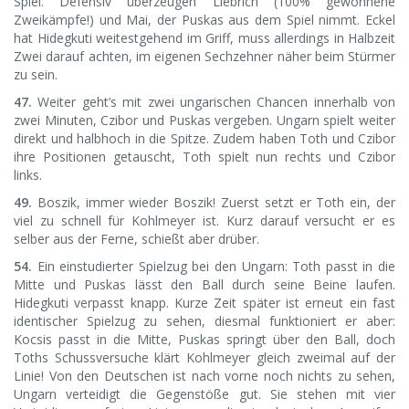
Spiel. Defensiv überzeugen Liebrich (100% gewonnene
Zweikämpfe!) und Mai, der Puskas aus dem Spiel nimmt. Eckel
hat Hidegkuti weitestgehend im Griff, muss allerdings in Halbzeit
Zwei darauf achten, im eigenen Sechzehner näher beim Stürmer
zu sein.
47.
Weiter geht’s mit zwei ungarischen Chancen innerhalb von
zwei Minuten, Czibor und Puskas vergeben. Ungarn spielt weiter
direkt und halbhoch in die Spitze. Zudem haben Toth und Czibor
ihre Positionen getauscht, Toth spielt nun rechts und Czibor
links.
49.
Boszik, immer wieder Boszik! Zuerst setzt er Toth ein, der
viel zu schnell für Kohlmeyer ist. Kurz darauf versucht er es
selber aus der Ferne, schießt aber drüber.
54.
Ein einstudierter Spielzug bei den Ungarn: Toth passt in die
Mitte und Puskas lässt den Ball durch seine Beine laufen.
Hidegkuti verpasst knapp. Kurze Zeit später ist erneut ein fast
identischer Spielzug zu sehen, diesmal funktioniert er aber:
Kocsis passt in die Mitte, Puskas springt über den Ball, doch
Toths Schussversuche klärt Kohlmeyer gleich zweimal auf der
Linie! Von den Deutschen ist nach vorne noch nichts zu sehen,
Ungarn verteidigt die Gegenstöße gut. Sie stehen mit vier