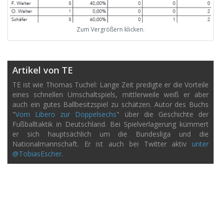
Zum Vergrößern klicken.
Artikel von TE
TE ist wie Thomas Tuchel: Lange Zeit predigte er die Vorteile
eines schnellen Umschaltspiels, mittlerweile weiß er aber
auch ein gutes Ballbesitzspiel zu schätzen. Autor des Buchs
"
Vom Libero zur Doppelsechs
" über die Geschichte der
Fußballtaktik in Deutschland. Bei Spielverlagerung kümmert
er sich hauptsächlich um die Bundesliga und die
Nationalmannschaft. Er ist auch bei Twitter aktiv
unter
@TobiasEscher
.