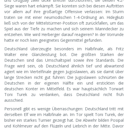
und Uruguay zwei dicke Bretter durchbohren, die beiden 4:2-
Siege waren hart erkämpft. Sie konnten sich bei diesen Auftritten
vor allem auf ihre großartige Offensive verlassen: Im Sturm
traten sie mit einer neumodischen 1-4-Ordnung an. Hidegkuti
ließ sich von der Mittelstürmer-Position oft zurückfallen, um das
Spiel aus der Tiefe zu machen und sich seinem Manndecker zu
entziehen. Wie wird Herberger darauf reagieren? In der Vorrunde
hatte er noch kein geeignetes Gegenmittel gefunden.
Deutschland überzeugte besonders im Halbfinale, als Fritz
Walter eine Glanzleistung bot. Die größten Stärken der
Deutschen sind das Umschaltspiel sowie ihre Standards. Die
Frage wird sein, ob Deutschland ähnlich tief und abwartend
agiert wie im Viertelfinale gegen Jugoslawien, als sie damit über
lange Strecken nicht gut fuhren: Die Jugoslawen schnürten die
Deutschen in der eigenen Hälfte ein und erstickten die
deutschen Konter im Mittelfeld. Es war hauptsächlich Torwart
Toni Turek zu verdanken, dass Deutschland nicht früh
ausschied.
Personell gibt es wenige Überraschungen: Deutschland tritt mit
derselben Elf wie im Halbfinale an. Im Tor spielt Toni Turek, der
bisher ein starkes Turnier gezeigt hat. Die Abwehr bilden Posipal
und Kohlmeyer auf den Flügeln und Liebrich in der Mitte. Davor