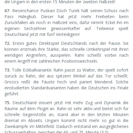
die Ungarn in den ersten 15 Minuten der zweiten Halbzeit!
67.
Riesenchance Puskas! Doch Turek hält seinen Schuss nach
Pass Hidegkuti. Dieser hat jetzt mehr Freiheiten beim
Zurückfallen als noch in Halbzeit eins, dafür nimmt Eckel ihn im
eigenen Sechzehner gewissenhafter auf. Teilweise spielt
Deutschland jetzt mit fünf Verteidigern!
72.
Erstes gutes Direktspiel Deutschlands nach der Pause. Sie
können erstmals ihre Stärke, das schnelle Umkehrspiel mit ihren
wendigen Angreifern, ausspielen. Rahn schießt vorbei nach
einem Angriff mit zahlreichen Positionswechseln.
73.
Tolle Eckballvariante: Rahn passt zu Walter, der spielt sofort
zurück zu Rahn, der aus spitzem Winkel auf das Tor schießt.
Grocics reißt die Fäuste hoch und pariert blendend. Solche
einstudierten Standardvarianten haben die Deutschen ins Finale
geführt.
75.
Deutschland steuert jetzt mit mehr Zug und Dynamik die
Räume auf dem Flügel an. Rahn ist sehr aktiv und bietet sich für
schnelle Gegenstöße an, stand aber in den letzten Minuten
dreimal im Abseits. Ungarn kommt nicht mehr so gut in die
Zweikämpfe im Mittelfeld. Dadurch entstand ein ausgeglichenes
Schussverhältnis zwischen der 60. und 75. Minute (3:3).