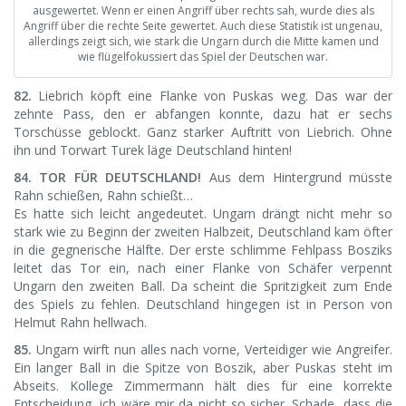
ausgewertet. Wenn er einen Angriff über rechts sah, wurde dies als
Angriff über die rechte Seite gewertet. Auch diese Statistik ist ungenau,
allerdings zeigt sich, wie stark die Ungarn durch die Mitte kamen und
wie flügelfokussiert das Spiel der Deutschen war.
82.
Liebrich köpft eine Flanke von Puskas weg. Das war der
zehnte Pass, den er abfangen konnte, dazu hat er sechs
Torschüsse geblockt. Ganz starker Auftritt von Liebrich. Ohne
ihn und Torwart Turek läge Deutschland hinten!
84. TOR FÜR DEUTSCHLAND!
Aus dem Hintergrund müsste
Rahn schießen, Rahn schießt…
Es hatte sich leicht angedeutet. Ungarn drängt nicht mehr so
stark wie zu Beginn der zweiten Halbzeit, Deutschland kam öfter
in die gegnerische Hälfte. Der erste schlimme Fehlpass Bosziks
leitet das Tor ein, nach einer Flanke von Schäfer verpennt
Ungarn den zweiten Ball. Da scheint die Spritzigkeit zum Ende
des Spiels zu fehlen. Deutschland hingegen ist in Person von
Helmut Rahn hellwach.
85.
Ungarn wirft nun alles nach vorne, Verteidiger wie Angreifer.
Ein langer Ball in die Spitze von Boszik, aber Puskas steht im
Abseits. Kollege Zimmermann hält dies für eine korrekte
Entscheidung, ich wäre mir da nicht so sicher. Schade, dass die