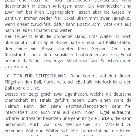
desorientiert in diesen Anfangsminuten. Die Manndecker sind
zwar nah bei ihren Gegenspielern, lassen aber die Gasse im
Zentrum immer wieder frei. Eckel übernimmt zwar Hidegkuti,
wenn dieser zurückfällt, dafür kann Boszik vom Mittelkreis aus
nach Belieben schalten und walten.
Bei Ballbesitz fehlt die ordnende Hand, Fritz Walter ist noch
überhaupt nicht im Spiel. Bisher hatte er erst fünf Ballkontakte,
drei seiner vier Pässe landeten beim Gegner. Der frühe
Rückstand scheint dem sensiblen Lauterer zuzusetzen. Er ist
bekannt dafür, in schwierigen Situationen sein Selbstvertrauen
zu verlieren.
10. TOR FÜR DEUTSCHLAND!
Rahn kommt auf dem linken
Flügel an den Ball, flankt halb, schießt halb. Morlock lenkt den
Ball über die Linie.
Dieses Tor zeigt gleich zwei Eigenheiten, welche die deutsche
Mannschaft ins Finale geführt haben: Zum einen wäre da
Helmut Rahn, der seine Rechtsaußenposition sehr frei
interpretiert und auch mal auf dem linken Flügel auftaucht;
Schäfer und Walter besetzen uneigennützig die Lücken, die Rahn
hinterlässt. Auch war das Wechselspiel im Mittelfeld zu
erkennen: Während Walter sich eher horizontal auf die Flügel