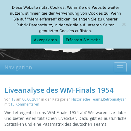
Thursday, 06.08.2026
Diese Website nutzt Cookies. Wenn Sie die Website weiter
Mein Account
About
Autoren
Leseempfehlungen
FAQ
nutzen, stimmen Sie der Verwendung von Cookies zu. Wenn
Sie auf "Mehr erfahren" klicken, gelangen Sie zu unserer
Rubrik Datenschutz, in der wir die auf unseren Seiten
genutzten Cookies auflisten.
Akzeptieren
Erfahren Sie mehr
Navigation
Toggl
navig
Liveanalyse des WM-Finals 1954
von
TE
am
06.06.2014
in den Kategorien
Historische Teams
,
Retroanalysen
mit
15 Kommentaren
Wie lief eigentlich das WM-Finale 1954 ab? Wir waren live dabei
und bieten einen taktischen Liveticker. Dazu gibt es ausführliche
Statistiken und eine Passmatrix des deutschen Teams.