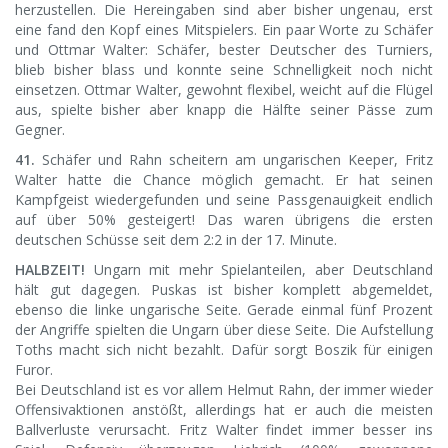
herzustellen. Die Hereingaben sind aber bisher ungenau, erst
eine fand den Kopf eines Mitspielers. Ein paar Worte zu Schäfer
und Ottmar Walter: Schäfer, bester Deutscher des Turniers,
blieb bisher blass und konnte seine Schnelligkeit noch nicht
einsetzen. Ottmar Walter, gewohnt flexibel, weicht auf die Flügel
aus, spielte bisher aber knapp die Hälfte seiner Pässe zum
Gegner.
41.
Schäfer und Rahn scheitern am ungarischen Keeper, Fritz
Walter hatte die Chance möglich gemacht. Er hat seinen
Kampfgeist wiedergefunden und seine Passgenauigkeit endlich
auf über 50% gesteigert! Das waren übrigens die ersten
deutschen Schüsse seit dem 2:2 in der 17. Minute.
HALBZEIT!
Ungarn mit mehr Spielanteilen, aber Deutschland
hält gut dagegen. Puskas ist bisher komplett abgemeldet,
ebenso die linke ungarische Seite. Gerade einmal fünf Prozent
der Angriffe spielten die Ungarn über diese Seite. Die Aufstellung
Toths macht sich nicht bezahlt. Dafür sorgt Boszik für einigen
Furor.
Bei Deutschland ist es vor allem Helmut Rahn, der immer wieder
Offensivaktionen anstößt, allerdings hat er auch die meisten
Ballverluste verursacht. Fritz Walter findet immer besser ins