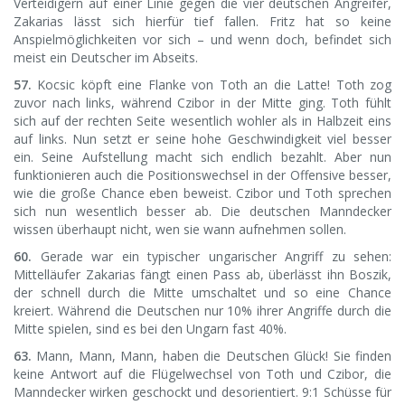
Verteidigern auf einer Linie gegen die vier deutschen Angreifer,
Zakarias lässt sich hierfür tief fallen. Fritz hat so keine
Anspielmöglichkeiten vor sich – und wenn doch, befindet sich
meist ein Deutscher im Abseits.
57.
Kocsic köpft eine Flanke von Toth an die Latte! Toth zog
zuvor nach links, während Czibor in der Mitte ging. Toth fühlt
sich auf der rechten Seite wesentlich wohler als in Halbzeit eins
auf links. Nun setzt er seine hohe Geschwindigkeit viel besser
ein. Seine Aufstellung macht sich endlich bezahlt. Aber nun
funktionieren auch die Positionswechsel in der Offensive besser,
wie die große Chance eben beweist. Czibor und Toth sprechen
sich nun wesentlich besser ab. Die deutschen Manndecker
wissen überhaupt nicht, wen sie wann aufnehmen sollen.
60.
Gerade war ein typischer ungarischer Angriff zu sehen:
Mittelläufer Zakarias fängt einen Pass ab, überlässt ihn Boszik,
der schnell durch die Mitte umschaltet und so eine Chance
kreiert. Während die Deutschen nur 10% ihrer Angriffe durch die
Mitte spielen, sind es bei den Ungarn fast 40%.
63.
Mann, Mann, Mann, haben die Deutschen Glück! Sie finden
keine Antwort auf die Flügelwechsel von Toth und Czibor, die
Manndecker wirken geschockt und desorientiert. 9:1 Schüsse für