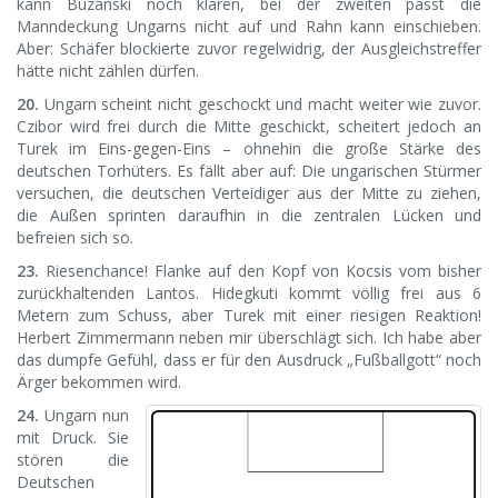
kann Buzanski noch klären, bei der zweiten passt die
Manndeckung Ungarns nicht auf und Rahn kann einschieben.
Aber: Schäfer blockierte zuvor regelwidrig, der Ausgleichstreffer
hätte nicht zählen dürfen.
20.
Ungarn scheint nicht geschockt und macht weiter wie zuvor.
Czibor wird frei durch die Mitte geschickt, scheitert jedoch an
Turek im Eins-gegen-Eins – ohnehin die große Stärke des
deutschen Torhüters. Es fällt aber auf: Die ungarischen Stürmer
versuchen, die deutschen Verteidiger aus der Mitte zu ziehen,
die Außen sprinten daraufhin in die zentralen Lücken und
befreien sich so.
23.
Riesenchance! Flanke auf den Kopf von Kocsis vom bisher
zurückhaltenden Lantos. Hidegkuti kommt völlig frei aus 6
Metern zum Schuss, aber Turek mit einer riesigen Reaktion!
Herbert Zimmermann neben mir überschlägt sich. Ich habe aber
das dumpfe Gefühl, dass er für den Ausdruck „Fußballgott“ noch
Ärger bekommen wird.
24.
Ungarn nun
mit Druck. Sie
stören die
Deutschen