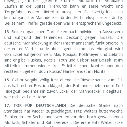
bewegt, geht der gelernte Stürmer Morlock mit vertikalen
Läufen in die Spitze. Hierdurch kann er seine Wucht und
Torgefahr aus dem Hinterhalt ausspielen. Gleichzeitig fühlt sich
kein ungarischer Manndecker für den Mittelfeldspieler zuständig.
Bei seinem Treffer gerade eben war er entsprechend ungedeckt.
13.
Beide ungarischen Tore fielen nach individuellen Aussetzern
und aufgrund der fehlenden Deckung gegen Boszik. Die
deutsche Manndeckung in der Hintermannschaft funktionierte in
der ersten Viertelstunde aber eigentlich tadellos. Hidegkuti wird
von Eckel aufgenommen, Mai, Posipal, Kohlmeyer und Liebrich
sind eng bei Puskas, Kocsis, Toth und Czibor. Nur Boszik ist im
Mittelfeld immer wieder frei. Er leitet einen Konter über den
rechten Flügel ein, doch Kocsis‘ Flanke landet im Nichts.
15.
Czibor vergibt völlig freistehend die Riesenchance zum 3:1
aus halbrechter Position kläglich, der Ball landet neben dem Tor!
Hidegkuti bediente ihn zuvor. Eckel, der Manndecker Hidegktuis,
war nicht auf der Höhe.
17. TOR FÜR DEUTSCHLAND!
Die deutsche Stärke nach
Standards hat wieder zugeschlagen. Fritz Walters butterweiche
Flanken in den Sechzehner werden von den hoch gewachsenen
Morlock, Schäfer und Rahn veredelt. Die erste Fritz-Walter-Ecke