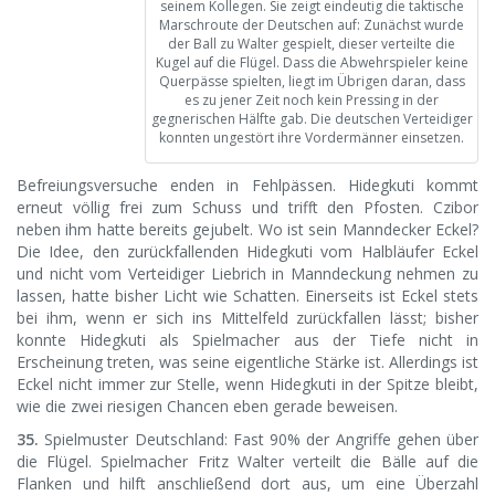
seinem Kollegen. Sie zeigt eindeutig die taktische
Marschroute der Deutschen auf: Zunächst wurde
der Ball zu Walter gespielt, dieser verteilte die
Kugel auf die Flügel. Dass die Abwehrspieler keine
Querpässe spielten, liegt im Übrigen daran, dass
es zu jener Zeit noch kein Pressing in der
gegnerischen Hälfte gab. Die deutschen Verteidiger
konnten ungestört ihre Vordermänner einsetzen.
Befreiungsversuche enden in Fehlpässen. Hidegkuti kommt
erneut völlig frei zum Schuss und trifft den Pfosten. Czibor
neben ihm hatte bereits gejubelt. Wo ist sein Manndecker Eckel?
Die Idee, den zurückfallenden Hidegkuti vom Halbläufer Eckel
und nicht vom Verteidiger Liebrich in Manndeckung nehmen zu
lassen, hatte bisher Licht wie Schatten. Einerseits ist Eckel stets
bei ihm, wenn er sich ins Mittelfeld zurückfallen lässt; bisher
konnte Hidegkuti als Spielmacher aus der Tiefe nicht in
Erscheinung treten, was seine eigentliche Stärke ist. Allerdings ist
Eckel nicht immer zur Stelle, wenn Hidegkuti in der Spitze bleibt,
wie die zwei riesigen Chancen eben gerade beweisen.
35.
Spielmuster Deutschland: Fast 90% der Angriffe gehen über
die Flügel. Spielmacher Fritz Walter verteilt die Bälle auf die
Flanken und hilft anschließend dort aus, um eine Überzahl