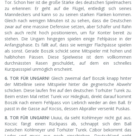
Tor. Schon hier ist die große Stärke des deutschen Spielmachers
zu erkennen: Er geht auf die Flügel, entledigt sich seines
Manndeckers und kann so zu seinen starken Flanken kommen.
Gleich nach wenigen Minuten ist zu sehen, dass die Deutschen
zwar auf eine massive Defensive setzen, aber Schäfer und Rahn
sich auch recht hoch positionieren, um für Konter bereit zu
stehen. Die Ungarn hingegen spielen einige Fehlpässe in der
Anfangsphase. Es fällt auf, dass sie weniger Flachpässe spielen
als sonst. Gerade Boszik schickt seine Mitspieler mit hohen und
halbhohen Pässen. Diese Spielweise ist dem vollkommen
durchnässten Rasen geschuldet, auf dem ein schnelles
Kurzpassspiel unmöglich erscheint.
6. TOR FÜR UNGARN!
Gleich zweimal darf Boszik knapp hinter
der Mittellinie seine Mitspieler hinter die gegnerische Abwehr
schicken. Diese laufen frei auf den deutschen Torhüter Turek zu.
Beim ersten Mal rettet Turek vor Hidegkuti, direkt darauf kommt
Boszik nach einem Fehlpass von Liebrich wieder an den Ball. Er
passt in die Gasse auf Kocsis, dessen Abpraller versenkt Puskas.
8. TOR FÜR UNGARN!
Uiuiui, da sieht Kohlmeyer nicht gut aus.
Kocsic fängt einen Rückpass ab, schnappt sich den Ball
zwischen Kohlmeyer und Torhüter Turek. Czibor bekommt das
Leder und muss nur noch einschieben. Deutschland wirkt