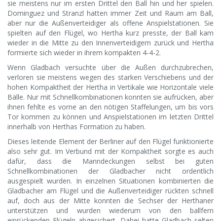
sie meistens nur im ersten Drittel den Ball hin und her spielen.
Dominguez und Stranzl hatten immer Zeit und Raum am Ball,
aber nur die Außenverteidiger als offene Anspielstationen. Sie
spielten auf den Flügel, wo Hertha kurz presste, der Ball kam
wieder in die Mitte zu den Innenverteidigern zurück und Hertha
formierte sich wieder in ihrem kompakten 4-4-2.
Wenn Gladbach versuchte über die Außen durchzubrechen,
verloren sie meistens wegen des starken Verschiebens und der
hohen Kompaktheit der Hertha in Vertikale wie Horizontale viele
Bälle. Nur mit Schnellkombinationen konnten sie aufrücken, aber
ihnen fehlte es vorne an den nötigen Staffelungen, um bis vors
Tor kommen zu können und Anspielstationen im letzten Drittel
innerhalb von Herthas Formation zu haben.
Dieses leitende Element der Berliner auf den Flügel funktionierte
also sehr gut. Im Verbund mit der Kompaktheit sorgte es auch
dafür, dass die Manndeckungen selbst bei guten
Schnellkombinationen der Gladbacher nicht ordentlich
ausgespielt wurden. In einzelnen Situationen kombinierten die
Gladbacher am Flügel und die Außenverteidiger rückten schnell
auf, doch aus der Mitte konnten die Sechser der Herthaner
unterstützen und wurden wiederum von den ballfern
einrückenden Flügeln abgesichert. Dabei hatte Gladbach selten