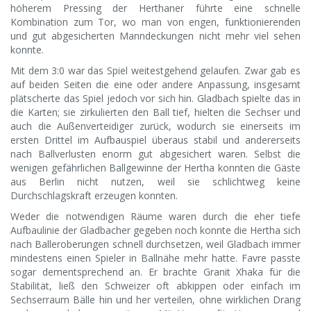
höherem Pressing der Herthaner führte eine schnelle
Kombination zum Tor, wo man von engen, funktionierenden
und gut abgesicherten Manndeckungen nicht mehr viel sehen
konnte.
Mit dem 3:0 war das Spiel weitestgehend gelaufen. Zwar gab es
auf beiden Seiten die eine oder andere Anpassung, insgesamt
plätscherte das Spiel jedoch vor sich hin. Gladbach spielte das in
die Karten; sie zirkulierten den Ball tief, hielten die Sechser und
auch die Außenverteidiger zurück, wodurch sie einerseits im
ersten Drittel im Aufbauspiel überaus stabil und andererseits
nach Ballverlusten enorm gut abgesichert waren. Selbst die
wenigen gefährlichen Ballgewinne der Hertha konnten die Gäste
aus Berlin nicht nutzen, weil sie schlichtweg keine
Durchschlagskraft erzeugen konnten.
Weder die notwendigen Räume waren durch die eher tiefe
Aufbaulinie der Gladbacher gegeben noch konnte die Hertha sich
nach Balleroberungen schnell durchsetzen, weil Gladbach immer
mindestens einen Spieler in Ballnähe mehr hatte. Favre passte
sogar dementsprechend an. Er brachte Granit Xhaka für die
Stabilität, ließ den Schweizer oft abkippen oder einfach im
Sechserraum Bälle hin und her verteilen, ohne wirklichen Drang