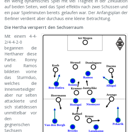
ein wenig dynamisches Spiel mit viel Trägheit in der Zirkulation
auf beiden Seiten, weil das Spiel effektiv nach zwei Schüssen und
ein paar Spielminuten bereits gelaufen war. Der Anfangsplan der
Berliner verdient aber durchaus eine kleine Betrachtung.
Die Hertha versperrt den Sechserraum
Mit einem 4-4-
2/4-4-2-0
begannen die
Herthaner diese
Partie. Ronny
und Ramos
bildeten vorne
das Sturmduo,
welches die
Innenverteidiger
aber nur selten
attackierte und
sich stattdessen
unmittelbar vor
den
gegnerischen
Sechsern