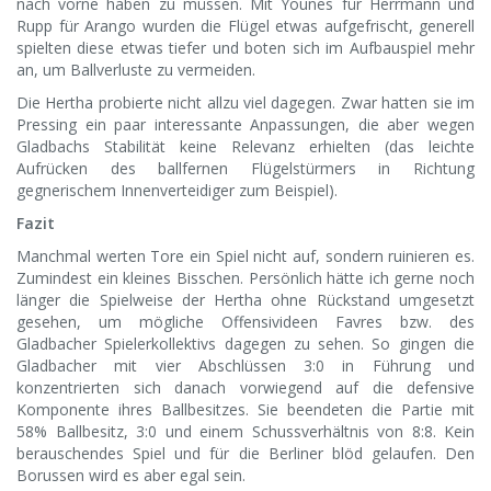
nach vorne haben zu müssen. Mit Younes für Herrmann und
Rupp für Arango wurden die Flügel etwas aufgefrischt, generell
spielten diese etwas tiefer und boten sich im Aufbauspiel mehr
an, um Ballverluste zu vermeiden.
Die Hertha probierte nicht allzu viel dagegen. Zwar hatten sie im
Pressing ein paar interessante Anpassungen, die aber wegen
Gladbachs Stabilität keine Relevanz erhielten (das leichte
Aufrücken des ballfernen Flügelstürmers in Richtung
gegnerischem Innenverteidiger zum Beispiel).
Fazit
Manchmal werten Tore ein Spiel nicht auf, sondern ruinieren es.
Zumindest ein kleines Bisschen. Persönlich hätte ich gerne noch
länger die Spielweise der Hertha ohne Rückstand umgesetzt
gesehen, um mögliche Offensivideen Favres bzw. des
Gladbacher Spielerkollektivs dagegen zu sehen. So gingen die
Gladbacher mit vier Abschlüssen 3:0 in Führung und
konzentrierten sich danach vorwiegend auf die defensive
Komponente ihres Ballbesitzes. Sie beendeten die Partie mit
58% Ballbesitz, 3:0 und einem Schussverhältnis von 8:8. Kein
berauschendes Spiel und für die Berliner blöd gelaufen. Den
Borussen wird es aber egal sein.