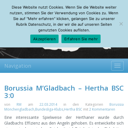
Saturday, 08.08.2026
Diese Website nutzt Cookies. Wenn Sie die Website weiter
Mein Account
About
Autoren
Leseempfehlungen
FAQ
nutzen, stimmen Sie der Verwendung von Cookies zu. Wenn
Sie auf "Mehr erfahren" klicken, gelangen Sie zu unserer
Rubrik Datenschutz, in der wir die auf unseren Seiten
genutzten Cookies auflisten.
Akzeptieren
Erfahren Sie mehr
Navigation
Toggl
navig
Borussia M’Gladbach – Hertha BSC
3:0
von
RM
am
22.03.2014
in den Kategorien
Borussia
Mönchengladbach
,
Bundesliga-Klubs
,
Hertha BSC
mit
2 Kommentaren
Eine interessante Spielweise der Herthaner wurde durch
Gladbachs Effizienz aus den Angeln gehoben. Es entwickelte sich