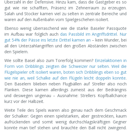
Überzahl in der Defensive. Hinzu kam, dass die Gastgeber es so
gut wie nie schafften, Präsenz im Zehnerraum zu erzeugen.
Salah und Stocker kamen viel zu selten in zentrale Bereiche und
waren auf den Außenbahn vom Spielgeschehen isoliert.
Ebenso wenig überraschend wie die starke Baseler Passquote
im Aufbau war folglich auch
das Passbild im Angriffsdrittel. Nur
gut 54% der Pässe ins letzte Drittel kamen an
– kein Wunder, bei
all den Unterzahlangriffen und den großen Abständen zwischen
den Spielern.
Wie sollte Basel also zum Torerfolg kommen?
Einzelaktionen in
Form von Dribblings zeigten die Schweizer nur selten. Weil die
Flügelspieler oft isoliert waren, boten sich Dribblings eben so gut
wie nie an, weil Schalke auf den Flügeln leicht doppeln konnte
.
Den Baselern blieben neben Flugbällen auf Streller also noch
Flanken. Diese kamen allerdings zumeist aus der Bedrängnis
und deswegen ungenau – Ausnahme: Strellers Kopfballchance
kurz vor der Halbzeit.
Weite Teile des Spiels waren also genau nach dem Geschmack
der Schalker: Gegen einen spielstarken, aber gestreckten, kaum
aufrückenden und somit wenig durchschlagskräftigen Gegner
konnte man tief stehen und brauchte den Ball nicht zwingend.