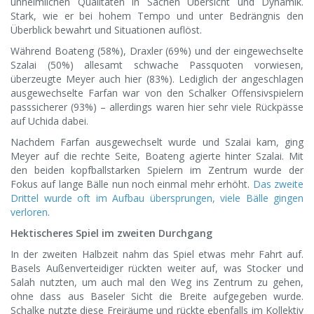
unheimlichen Qualitäten in Sachen Übersicht und Dynamik.
Stark, wie er bei hohem Tempo und unter Bedrängnis den
Überblick bewahrt und Situationen auflöst.
Während Boateng (58%), Draxler (69%) und der eingewechselte
Szalai (50%) allesamt schwache Passquoten vorwiesen,
überzeugte Meyer auch hier (83%). Lediglich der angeschlagen
ausgewechselte Farfan war von den Schalker Offensivspielern
passsicherer (93%) – allerdings waren hier sehr viele Rückpässe
auf Uchida dabei.
Nachdem Farfan ausgewechselt wurde und Szalai kam, ging
Meyer auf die rechte Seite, Boateng agierte hinter Szalai. Mit
den beiden kopfballstarken Spielern im Zentrum wurde der
Fokus auf lange Bälle nun noch einmal mehr erhöht.
Das zweite
Drittel wurde oft im Aufbau übersprungen, viele Bälle gingen
verloren
.
Hektischeres Spiel im zweiten Durchgang
In der zweiten Halbzeit nahm das Spiel etwas mehr Fahrt auf.
Basels Außenverteidiger rückten weiter auf, was Stocker und
Salah nutzten, um auch mal den Weg ins Zentrum zu gehen,
ohne dass aus Baseler Sicht die Breite aufgegeben wurde.
Schalke nutzte diese Freiräume und rückte ebenfalls im Kollektiv