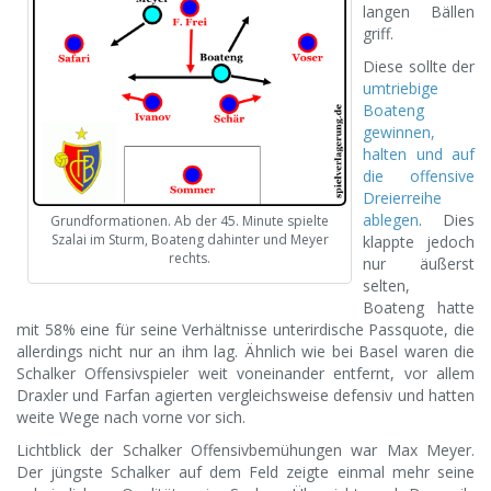
langen Bällen
griff.
Diese sollte der
umtriebige
Boateng
gewinnen,
halten und auf
die offensive
Dreierreihe
ablegen
. Dies
Grundformationen. Ab der 45. Minute spielte
Szalai im Sturm, Boateng dahinter und Meyer
klappte jedoch
rechts.
nur äußerst
selten,
Boateng hatte
mit 58% eine für seine Verhältnisse unterirdische Passquote, die
allerdings nicht nur an ihm lag. Ähnlich wie bei Basel waren die
Schalker Offensivspieler weit voneinander entfernt, vor allem
Draxler und Farfan agierten vergleichsweise defensiv und hatten
weite Wege nach vorne vor sich.
Lichtblick der Schalker Offensivbemühungen war Max Meyer.
Der jüngste Schalker auf dem Feld zeigte einmal mehr seine