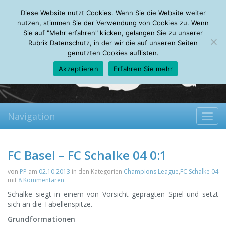
Sunday, 09.08.2026
Diese Website nutzt Cookies. Wenn Sie die Website weiter
Mein Account
About
Autoren
Leseempfehlungen
FAQ
nutzen, stimmen Sie der Verwendung von Cookies zu. Wenn
Sie auf "Mehr erfahren" klicken, gelangen Sie zu unserer
Rubrik Datenschutz, in der wir die auf unseren Seiten
genutzten Cookies auflisten.
Akzeptieren
Erfahren Sie mehr
Navigation
Toggl
navig
FC Basel – FC Schalke 04 0:1
von
PP
am
02.10.2013
in den Kategorien
Champions League
,
FC Schalke 04
mit
8 Kommentaren
Schalke siegt in einem von Vorsicht geprägten Spiel und setzt
sich an die Tabellenspitze.
Grundformationen