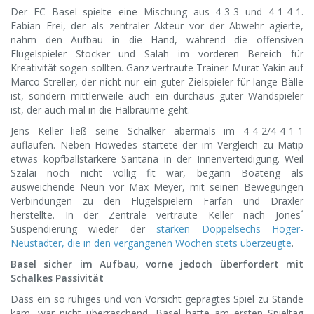
Der FC Basel spielte eine Mischung aus 4-3-3 und 4-1-4-1.
Fabian Frei, der als zentraler Akteur vor der Abwehr agierte,
nahm den Aufbau in die Hand, während die offensiven
Flügelspieler Stocker und Salah im vorderen Bereich für
Kreativität sogen sollten. Ganz vertraute Trainer Murat Yakin auf
Marco Streller, der nicht nur ein guter Zielspieler für lange Bälle
ist, sondern mittlerweile auch ein durchaus guter Wandspieler
ist, der auch mal in die Halbräume geht.
Jens Keller ließ seine Schalker abermals im 4-4-2/4-4-1-1
auflaufen. Neben Höwedes startete der im Vergleich zu Matip
etwas kopfballstärkere Santana in der Innenverteidigung. Weil
Szalai noch nicht völlig fit war, begann Boateng als
ausweichende Neun vor Max Meyer, mit seinen Bewegungen
Verbindungen zu den Flügelspielern Farfan und Draxler
herstellte. In der Zentrale vertraute Keller nach Jones´
Suspendierung wieder der
starken Doppelsechs Höger-
Neustädter, die in den vergangenen Wochen stets überzeugte
.
Basel sicher im Aufbau, vorne jedoch überfordert mit
Schalkes Passivität
Dass ein so ruhiges und von Vorsicht geprägtes Spiel zu Stande
kam, war nicht überraschend. Basel hatte am ersten Spieltag