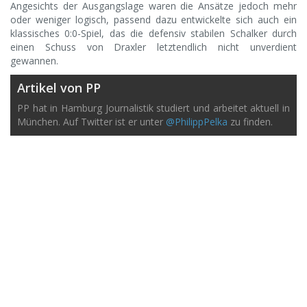
Angesichts der Ausgangslage waren die Ansätze jedoch mehr
oder weniger logisch, passend dazu entwickelte sich auch ein
klassisches 0:0-Spiel, das die defensiv stabilen Schalker durch
einen Schuss von Draxler letztendlich nicht unverdient
gewannen.
Artikel von PP
PP hat in Hamburg Journalistik studiert und arbeitet aktuell in
München. Auf Twitter ist er unter
@PhilippPelka
zu finden.