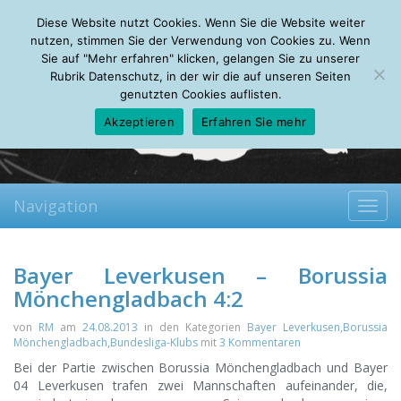
Saturday, 08.08.2026
Diese Website nutzt Cookies. Wenn Sie die Website weiter
Mein Account
About
Autoren
Leseempfehlungen
FAQ
nutzen, stimmen Sie der Verwendung von Cookies zu. Wenn
Sie auf "Mehr erfahren" klicken, gelangen Sie zu unserer
Rubrik Datenschutz, in der wir die auf unseren Seiten
genutzten Cookies auflisten.
Akzeptieren
Erfahren Sie mehr
Navigation
Toggl
navig
Bayer Leverkusen – Borussia
Mönchengladbach 4:2
von
RM
am
24.08.2013
in den Kategorien
Bayer Leverkusen
,
Borussia
Mönchengladbach
,
Bundesliga-Klubs
mit
3 Kommentaren
Bei der Partie zwischen Borussia Mönchengladbach und Bayer
04 Leverkusen trafen zwei Mannschaften aufeinander, die,