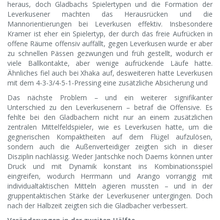
heraus, doch Gladbachs Spielertypen und die Formation der
Leverkusener machten das Herausrücken und die
Mannorientierungen bei Leverkusen effektiv. Insbesondere
Kramer ist eher ein Spielertyp, der durch das freie Aufrücken in
offene Räume offensiv auffällt, gegen Leverkusen wurde er aber
zu schnellen Pässen gezwungen und früh gestellt, wodurch er
viele Ballkontakte, aber wenige aufrückende Läufe hatte.
Ähnliches fiel auch bei Xhaka auf, desweiteren hatte Leverkusen
mit dem 4-3-3/4-5-1-Pressing eine zusätzliche Absicherung und
Das nächste Problem – und ein weiterer signifikanter
Unterschied zu den Leverkusenern – betraf die Offensive. Es
fehlte bei den Gladbachern nicht nur an einem zusätzlichen
zentralen Mittelfeldspieler, wie es Leverkusen hatte, um die
gegnerischen Kompaktheiten auf dem Flügel aufzulösen,
sondern auch die Außenverteidiger zeigten sich in dieser
Disziplin nachlässig. Weder Jantschke noch Daems können unter
Druck und mit Dynamik konstant ins Kombinationsspiel
eingreifen, wodurch Herrmann und Arango vorrangig mit
individualtaktischen Mitteln agieren mussten – und in der
gruppentaktischen Stärke der Leverkusener untergingen. Doch
nach der Halbzeit zeigten sich die Gladbacher verbessert.