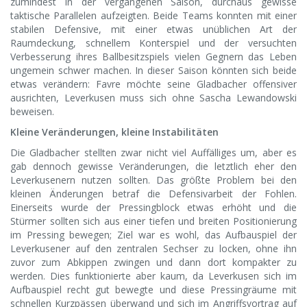
zumindest in der vergangenen Saison, durchaus gewisse
taktische Parallelen aufzeigten.
Beide Teams konnten mit einer
stabilen Defensive, mit einer etwas unüblichen Art der
Raumdeckung, schnellem Konterspiel und der versuchten
Verbesserung ihres Ballbesitzspiels vielen Gegnern das Leben
ungemein schwer machen. In dieser Saison könnten sich beide
etwas verändern: Favre möchte seine Gladbacher offensiver
ausrichten, Leverkusen muss sich ohne Sascha Lewandowski
beweisen.
Kleine Veränderungen, kleine Instabilitäten
Die Gladbacher stellten zwar nicht viel Auffälliges um, aber es
gab dennoch gewisse Veränderungen, die letztlich eher den
Leverkusenern nutzen sollten. Das größte Problem bei den
kleinen Änderungen betraf die Defensivarbeit der Fohlen.
Einerseits wurde der Pressingblock etwas erhöht und die
Stürmer sollten sich aus einer tiefen und breiten Positionierung
im Pressing bewegen; Ziel war es wohl, das Aufbauspiel der
Leverkusener auf den zentralen Sechser zu locken, ohne ihn
zuvor zum Abkippen zwingen und dann dort kompakter zu
werden. Dies funktionierte aber kaum, da Leverkusen sich im
Aufbauspiel recht gut bewegte und diese Pressingräume mit
schnellen Kurzpässen überwand und sich im Angriffsvortrag auf