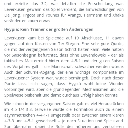
und erzielte das 3:2, was letztlich die Entscheidung war.
Leverkusen gewann das Spiel verdient, die Einwechslungen von
De Jong, Hrgota und Younes für Arango, Herrmann und Xhaka
veränderten kaum etwas.
Hyypiä: Kein Trainer der großen Änderungen
Leverkusen kam bei Spielende auf 19 Abschlüsse, 11 davon
gingen auf den Kasten von Ter Stegen. Eine sehr gute Quote,
die mit der vergangenen Saison Schritt halten kann. Viele hatten
vor Saisonbeginn befürchtet, dass ohne Lewandowski – der als
taktisches Mastermind hinter dem 4-5-1 und der guten Saison
des Vorjahres galt – die Mannschaft schwächer werden würde.
Auch der Schürrle-Abgang, der eine wichtige Komponente im
Leverkusener System war, wurde bemängelt. Doch nach dieser
Partie lässt sich sagen, dass Hyypiä wohl keine Wunder
vollbringen wird, aber die grundlegenden Mechanismen und die
Spielweise beibehält und damit durchaus Erfolg haben könnte.
Wie schon in der vergangenen Saison gab es viel Herausrücken
im 4-5-1/4-3-3, teilweise wurde die Formation auch zu einem
asymmetrischen 4-4-1-1 umgestellt oder zwischen einem klaren
4-3-3 und 4-5-1 gewechselt – je nach Situation und Spielstand.
Son übernahm dabei die Rolle des höheren und zentraleren