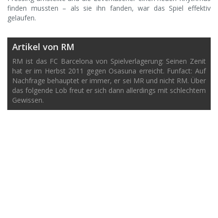
finden mussten – als sie ihn fanden, war das Spiel effektiv
gelaufen.
Artikel von RM
RM ist das FC Barcelona von Spielverlagerung: Seinen Zenit
hat er im Herbst 2011 gegen Osasuna erreicht. Funfact: Auf
Nachfrage behauptet er immer, er sei MR und nicht RM. Über
das folgende Lob freut er sich dann allerdings mit schlechtem
Gewissen.