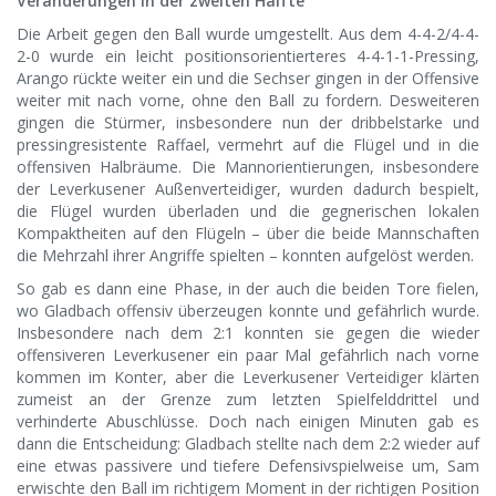
Veränderungen in der zweiten Hälfte
Die Arbeit gegen den Ball wurde umgestellt. Aus dem 4-4-2/4-4-
2-0 wurde ein leicht positionsorientierteres 4-4-1-1-Pressing,
Arango rückte weiter ein und die Sechser gingen in der Offensive
weiter mit nach vorne, ohne den Ball zu fordern. Desweiteren
gingen die Stürmer, insbesondere nun der dribbelstarke und
pressingresistente Raffael, vermehrt auf die Flügel und in die
offensiven Halbräume. Die Mannorientierungen, insbesondere
der Leverkusener Außenverteidiger, wurden dadurch bespielt,
die Flügel wurden überladen und die gegnerischen lokalen
Kompaktheiten auf den Flügeln – über die beide Mannschaften
die Mehrzahl ihrer Angriffe spielten – konnten aufgelöst werden.
So gab es dann eine Phase, in der auch die beiden Tore fielen,
wo Gladbach offensiv überzeugen konnte und gefährlich wurde.
Insbesondere nach dem 2:1 konnten sie gegen die wieder
offensiveren Leverkusener ein paar Mal gefährlich nach vorne
kommen im Konter, aber die Leverkusener Verteidiger klärten
zumeist an der Grenze zum letzten Spielfelddrittel und
verhinderte Abuschlüsse. Doch nach einigen Minuten gab es
dann die Entscheidung: Gladbach stellte nach dem 2:2 wieder auf
eine etwas passivere und tiefere Defensivspielweise um, Sam
erwischte den Ball im richtigem Moment in der richtigen Position