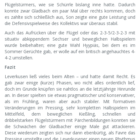
Flügelstürmers, wie sie Schürrle bislang inne hatte. Dadurch
konnte zwar Gladbach ein paar Mal über rechts kommen, doch
es zahlte sich schließlich aus, Son zeigte eine gute Leistung und
die Defensivspielweise des Kollektivs war überaus stabil.
Auch das Aufrücken über die Flügel oder das 2-3-5/2-3-2-3 mit
situativ abkippendem Sechser und beweglichen Halbspielern
wurde beibehalten; eine gute Wahl Hyypiäs, bei dem es im
Sommer Gerüchte gab, er wolle auf ein britisch angehauchtes 4-
4-2 umstellen.
Fazit
Leverkusen ließ vieles beim Alten – und hatte damit Recht. Es
gab zwar einige (kurze) Phasen, wo nicht alles ordentlich lief,
doch im Grunde knüpfen sie nahtlos an die letztjährige Hinrunde
an. In dieser spielten sie etwas pragmatischer und konservativer,
als im Frühling, waren aber auch stabiler. Mit formativen
Veränderungen im Pressing, sehr kompletten Halbspielern im
Mittelfeld, dem beweglichen Kießling, schnellen und
dribbelstarken Flügelstürmern mit Pärchenbildungen konnten sie
die Schwächen der Gladbacher einige Male gut attackieren.
Diese wiederum zeigten sich nur dann ebenbürtig, als Favre das
Pressing umstellte und die Leverkusener einen neuen Rhythmus