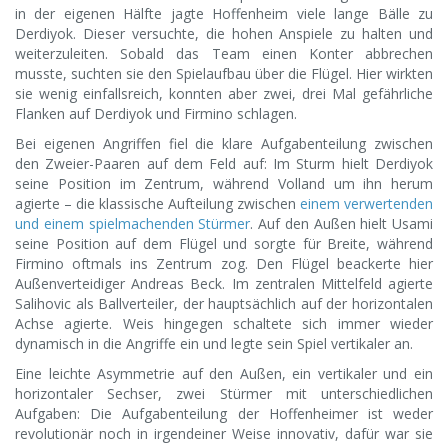
in der eigenen Hälfte jagte Hoffenheim viele lange Bälle zu
Derdiyok. Dieser versuchte, die hohen Anspiele zu halten und
weiterzuleiten. Sobald das Team einen Konter abbrechen
musste, suchten sie den Spielaufbau über die Flügel. Hier wirkten
sie wenig einfallsreich, konnten aber zwei, drei Mal gefährliche
Flanken auf Derdiyok und Firmino schlagen.
Bei eigenen Angriffen fiel die klare Aufgabenteilung zwischen
den Zweier-Paaren auf dem Feld auf: Im Sturm hielt Derdiyok
seine Position im Zentrum, während Volland um ihn herum
agierte – die klassische Aufteilung zwischen
einem verwertenden
und einem spielmachenden Stürmer
. Auf den Außen hielt Usami
seine Position auf dem Flügel und sorgte für Breite, während
Firmino oftmals ins Zentrum zog. Den Flügel beackerte hier
Außenverteidiger Andreas Beck. Im zentralen Mittelfeld agierte
Salihovic als Ballverteiler, der hauptsächlich auf der horizontalen
Achse agierte. Weis hingegen schaltete sich immer wieder
dynamisch in die Angriffe ein und legte sein Spiel vertikaler an.
Eine leichte Asymmetrie auf den Außen, ein vertikaler und ein
horizontaler Sechser, zwei Stürmer mit unterschiedlichen
Aufgaben: Die Aufgabenteilung der Hoffenheimer ist weder
revolutionär noch in irgendeiner Weise innovativ, dafür war sie