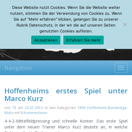
Sunday, 09.08.2026
Diese Website nutzt Cookies. Wenn Sie die Website weiter
Mein Account
About
Autoren
Leseempfehlungen
FAQ
nutzen, stimmen Sie der Verwendung von Cookies zu. Wenn
Sie auf "Mehr erfahren" klicken, gelangen Sie zu unserer
Rubrik Datenschutz, in der wir die auf unseren Seiten
genutzten Cookies auflisten.
Akzeptieren
Erfahren Sie mehr
Navigation
Toggl
navig
Hoffenheims erstes Spiel unter
Marco Kurz
von
TE
am
20.01.2013
in den Kategorien
1899 Hoffenheim
,
Bundesliga-
Klubs
mit
8 Kommentaren
4-4-2-Mittelfeldpressing und schnelle Konter: Das erste Spiel
unter dem neuen Trainer Marco Kurz deutete an, in welche