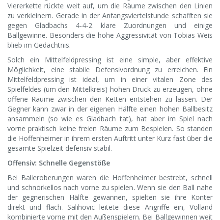
Viererkette rückte weit auf, um die Räume zwischen den Linien
zu verkleinern. Gerade in der Anfangsviertelstunde schafften sie
gegen Gladbachs 4-4-2 klare Zuordnungen und einige
Ballgewinne. Besonders die hohe Aggressivität von Tobias Weis
blieb im Gedächtnis.
Solch ein Mittelfeldpressing ist eine simple, aber effektive
Möglichkeit, eine stabile Defensivordnung zu erreichen. Ein
Mittelfeldpressing ist ideal, um in einer vitalen Zone des
Spielfeldes (um den Mittelkreis) hohen Druck zu erzeugen, ohne
offene Räume zwischen den Ketten entstehen zu lassen. Der
Gegner kann zwar in der eigenen Hälfte einen hohen Ballbesitz
ansammeln (so wie es Gladbach tat), hat aber im Spiel nach
vorne praktisch keine freien Räume zum Bespielen. So standen
die Hoffenheimer in ihrem ersten Auftritt unter Kurz fast über die
gesamte Spielzeit defensiv stabil.
Offensiv: Schnelle Gegenstöße
Bei Balleroberungen waren die Hoffenheimer bestrebt, schnell
und schnörkellos nach vorne zu spielen. Wenn sie den Ball nahe
der gegnerischen Hälfte gewannen, spielten sie ihre Konter
direkt und flach. Salihovic leitete diese Angriffe ein, Volland
kombinierte vorne mit den Außenspielern. Bei Ballgewinnen weit