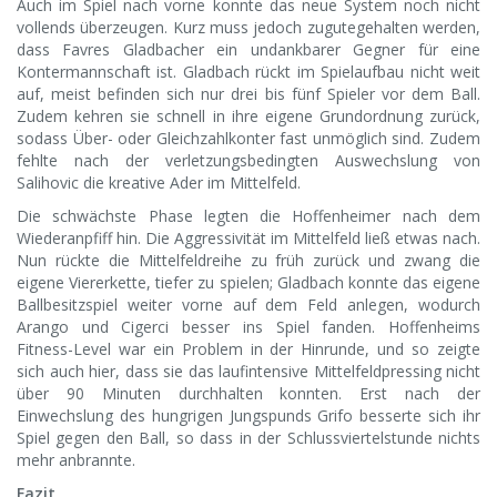
Auch im Spiel nach vorne konnte das neue System noch nicht
vollends überzeugen. Kurz muss jedoch zugutegehalten werden,
dass Favres Gladbacher ein undankbarer Gegner für eine
Kontermannschaft ist. Gladbach rückt im Spielaufbau nicht weit
auf, meist befinden sich nur drei bis fünf Spieler vor dem Ball.
Zudem kehren sie schnell in ihre eigene Grundordnung zurück,
sodass Über- oder Gleichzahlkonter fast unmöglich sind. Zudem
fehlte nach der verletzungsbedingten Auswechslung von
Salihovic die kreative Ader im Mittelfeld.
Die schwächste Phase legten die Hoffenheimer nach dem
Wiederanpfiff hin. Die Aggressivität im Mittelfeld ließ etwas nach.
Nun rückte die Mittelfeldreihe zu früh zurück und zwang die
eigene Viererkette, tiefer zu spielen; Gladbach konnte das eigene
Ballbesitzspiel weiter vorne auf dem Feld anlegen, wodurch
Arango und Cigerci besser ins Spiel fanden. Hoffenheims
Fitness-Level war ein Problem in der Hinrunde, und so zeigte
sich auch hier, dass sie das laufintensive Mittelfeldpressing nicht
über 90 Minuten durchhalten konnten. Erst nach der
Einwechslung des hungrigen Jungspunds Grifo besserte sich ihr
Spiel gegen den Ball, so dass in der Schlussviertelstunde nichts
mehr anbrannte.
Fazit