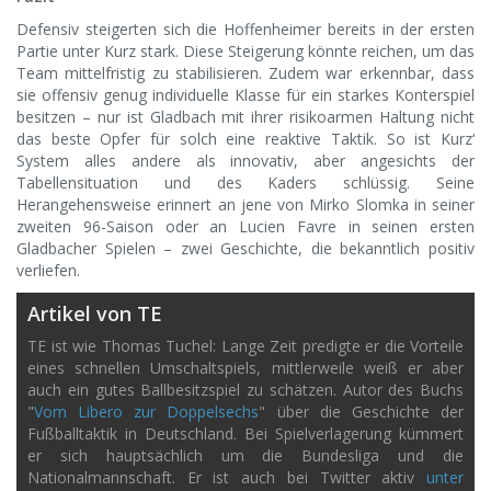
Defensiv steigerten sich die Hoffenheimer bereits in der ersten
Partie unter Kurz stark. Diese Steigerung könnte reichen, um das
Team mittelfristig zu stabilisieren. Zudem war erkennbar, dass
sie offensiv genug individuelle Klasse für ein starkes Konterspiel
besitzen – nur ist Gladbach mit ihrer risikoarmen Haltung nicht
das beste Opfer für solch eine reaktive Taktik. So ist Kurz‘
System alles andere als innovativ, aber angesichts der
Tabellensituation und des Kaders schlüssig. Seine
Herangehensweise erinnert an jene von Mirko Slomka in seiner
zweiten 96-Saison oder an Lucien Favre in seinen ersten
Gladbacher Spielen – zwei Geschichte, die bekanntlich positiv
verliefen.
Artikel von TE
TE ist wie Thomas Tuchel: Lange Zeit predigte er die Vorteile
eines schnellen Umschaltspiels, mittlerweile weiß er aber
auch ein gutes Ballbesitzspiel zu schätzen. Autor des Buchs
"
Vom Libero zur Doppelsechs
" über die Geschichte der
Fußballtaktik in Deutschland. Bei Spielverlagerung kümmert
er sich hauptsächlich um die Bundesliga und die
Nationalmannschaft. Er ist auch bei Twitter aktiv
unter