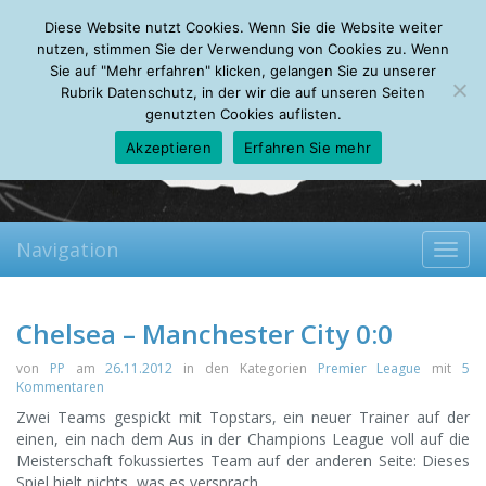
Friday, 07.08.2026
Diese Website nutzt Cookies. Wenn Sie die Website weiter
Mein Account
About
Autoren
Leseempfehlungen
FAQ
nutzen, stimmen Sie der Verwendung von Cookies zu. Wenn
Sie auf "Mehr erfahren" klicken, gelangen Sie zu unserer
Rubrik Datenschutz, in der wir die auf unseren Seiten
genutzten Cookies auflisten.
Akzeptieren
Erfahren Sie mehr
Navigation
Toggl
navig
Chelsea – Manchester City 0:0
von
PP
am
26.11.2012
in den Kategorien
Premier League
mit
5
Kommentaren
Zwei Teams gespickt mit Topstars, ein neuer Trainer auf der
einen, ein nach dem Aus in der Champions League voll auf die
Meisterschaft fokussiertes Team auf der anderen Seite: Dieses
Spiel hielt nichts, was es versprach.