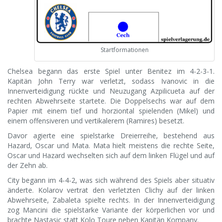
Startformationen
Chelsea begann das erste Spiel unter Benitez im 4-2-3-1.
Kapitän John Terry war verletzt, sodass Ivanovic in die
Innenverteidigung rückte und Neuzugang Azpilicueta auf der
rechten Abwehrseite startete. Die Doppelsechs war auf dem
Papier mit einem tief und horziontal spielenden (Mikel) und
einem offensiveren und vertikalerem (Ramires) besetzt.
Davor agierte eine spielstarke Dreierreihe, bestehend aus
Hazard, Oscar und Mata. Mata hielt meistens die rechte Seite,
Oscar und Hazard wechselten sich auf dem linken Flügel und auf
der Zehn ab.
City begann im 4-4-2, was sich während des Spiels aber situativ
änderte. Kolarov vertrat den verletzten Clichy auf der linken
Abwehrseite, Zabaleta spielte rechts. In der Innenverteidigung
zog Mancini die spielstarke Variante der körperlichen vor und
brachte Nastasic statt Kolo Toure neben Kapitän Kompany.