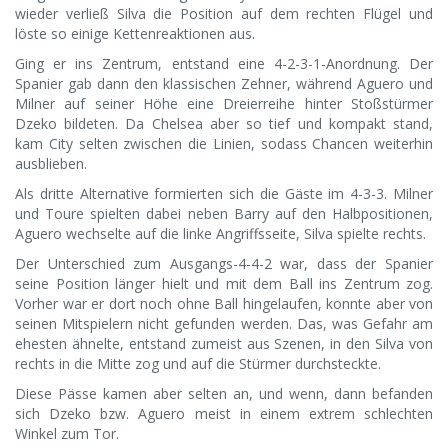
wieder verließ Silva die Position auf dem rechten Flügel und
löste so einige Kettenreaktionen aus.
Ging er ins Zentrum, entstand eine 4-2-3-1-Anordnung. Der
Spanier gab dann den klassischen Zehner, während Aguero und
Milner auf seiner Höhe eine Dreierreihe hinter Stoßstürmer
Dzeko bildeten. Da Chelsea aber so tief und kompakt stand,
kam City selten zwischen die Linien, sodass Chancen weiterhin
ausblieben.
Als dritte Alternative formierten sich die Gäste im 4-3-3. Milner
und Toure spielten dabei neben Barry auf den Halbpositionen,
Aguero wechselte auf die linke Angriffsseite, Silva spielte rechts.
Der Unterschied zum Ausgangs-4-4-2 war, dass der Spanier
seine Position länger hielt und mit dem Ball ins Zentrum zog.
Vorher war er dort noch ohne Ball hingelaufen, konnte aber von
seinen Mitspielern nicht gefunden werden. Das, was Gefahr am
ehesten ähnelte, entstand zumeist aus Szenen, in den Silva von
rechts in die Mitte zog und auf die Stürmer durchsteckte.
Diese Pässe kamen aber selten an, und wenn, dann befanden
sich Dzeko bzw. Aguero meist in einem extrem schlechten
Winkel zum Tor.