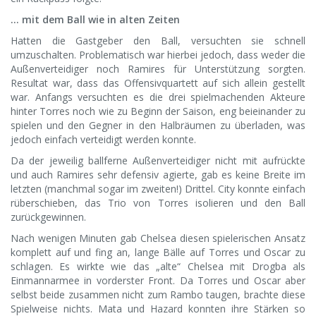
… mit dem Ball wie in alten Zeiten
Hatten die Gastgeber den Ball, versuchten sie schnell
umzuschalten. Problematisch war hierbei jedoch, dass weder die
Außenverteidiger noch Ramires für Unterstützung sorgten.
Resultat war, dass das Offensivquartett auf sich allein gestellt
war. Anfangs versuchten es die drei spielmachenden Akteure
hinter Torres noch wie zu Beginn der Saison, eng beieinander zu
spielen und den Gegner in den Halbräumen zu überladen, was
jedoch einfach verteidigt werden konnte.
Da der jeweilig ballferne Außenverteidiger nicht mit aufrückte
und auch Ramires sehr defensiv agierte, gab es keine Breite im
letzten (manchmal sogar im zweiten!) Drittel. City konnte einfach
rüberschieben, das Trio von Torres isolieren und den Ball
zurückgewinnen.
Nach wenigen Minuten gab Chelsea diesen spielerischen Ansatz
komplett auf und fing an, lange Bälle auf Torres und Oscar zu
schlagen. Es wirkte wie das „alte“ Chelsea mit Drogba als
Einmannarmee in vorderster Front. Da Torres und Oscar aber
selbst beide zusammen nicht zum Rambo taugen, brachte diese
Spielweise nichts. Mata und Hazard konnten ihre Stärken so