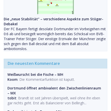
Die „neue Stabilität“ – verschiedene Aspekte zum Stöger-
Debakel
Der FC Bayern fertigt desolate Dortmunder im Vorbeigehen mit
0:6 ab und besiegelt womöglich bereits das Schicksal von BVB-
Trainer Peter Stöger. Der einstige Erzrivale der Münchner zeigte
sich gegen den Ball desolat und mit dem Ball absolut
ambiotionslos.
Die neuesten Kommentare
Weißwurscht bei die Fische – MH
Koom
: Die Kommentarfunktion ist kaputt.
Dortmund öffnet ambivalent den Zwischenlinienraum
– MX
tobit
: Brandt ist seit Jahren überspielt, weil ohne ihn eben
gar nichts geht. Erst als Balancierer von Bellingh...