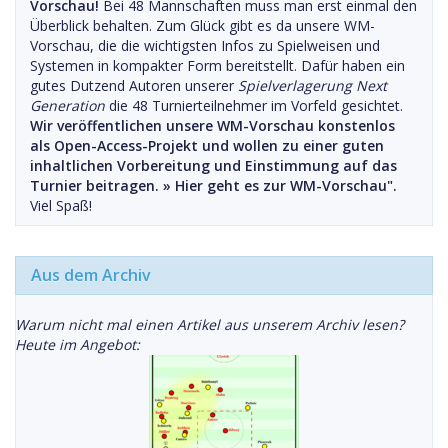
Vorschau!
Bei 48 Mannschaften muss man erst einmal den
Überblick behalten. Zum Glück gibt es da unsere WM-
Vorschau, die die wichtigsten Infos zu Spielweisen und
Systemen in kompakter Form bereitstellt. Dafür haben ein
gutes Dutzend Autoren unserer
Spielverlagerung Next
Generation
die 48 Turnierteilnehmer im Vorfeld gesichtet.
Wir veröffentlichen unsere WM-Vorschau konstenlos
als Open-Access-Projekt und wollen zu einer guten
inhaltlichen Vorbereitung und Einstimmung auf das
Turnier beitragen. »
Hier geht es zur WM-Vorschau".
Viel Spaß!
Aus dem Archiv
Warum nicht mal einen Artikel aus unserem Archiv lesen?
Heute im Angebot: