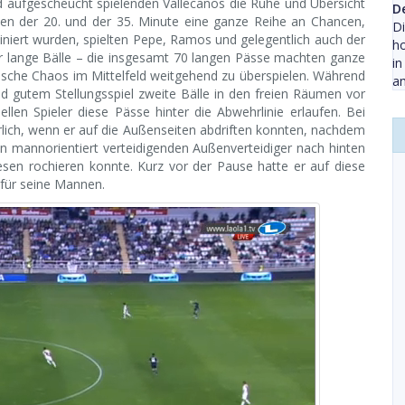
d aufgescheucht spielenden Vallecanos die Ruhe und Übersicht
D
en der 20. und der 35. Minute eine ganze Reihe an Chancen,
Di
niert wurden, spielten Pepe, Ramos und gelegentlich auch der
ho
er lange Bälle – die insgesamt 70 langen Pässe machten ganze
in
tische Chaos im Mittelfeld weitgehend zu überspielen. Während
am
nd gutem Stellungsspiel zweite Bälle in den freien Räumen vor
len Spieler diese Pässe hinter die Abwehrlinie erlaufen. Bei
lich, wenn er auf die Außenseiten abdriften konnten, nachdem
en mannorientiert verteidigenden Außenverteidiger nach hinten
en rochieren konnte. Kurz vor der Pause hatte er auf diese
 für seine Mannen.