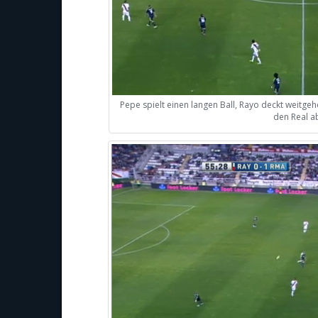
Pepe spielt einen langen Ball, Rayo deckt weitge
den Real ab