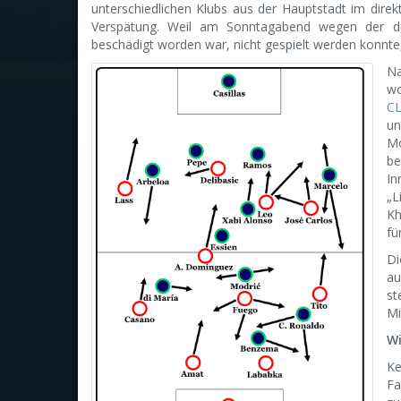
unterschiedlichen Klubs aus der Hauptstadt im dire
Verspätung. Weil am Sonntagabend wegen der defe
beschädigt worden war, nicht gespielt werden konnte,
Na
wo
CL
un
Mo
b
I
„L
Kh
fü
Di
au
s
Mi
Wi
Ke
Fa