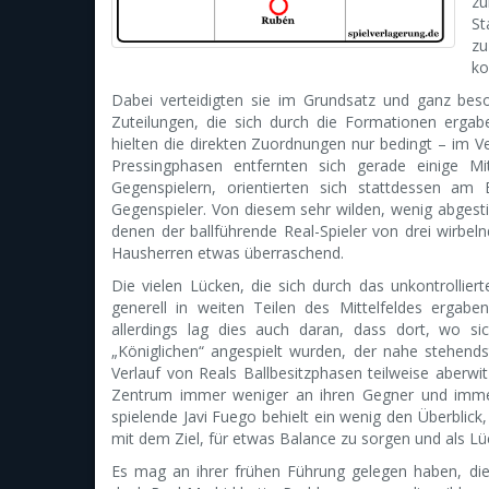
zu
St
zu
ko
Dabei verteidigten sie im Grundsatz und ganz be
Zuteilungen, die sich durch die Formationen erga
hielten die direkten Zuordnungen nur bedingt – im V
Pressingphasen entfernten sich gerade einige Mi
Gegenspielern, orientierten sich stattdessen am
Gegenspieler. Von diesem sehr wilden, wenig abges
denen der ballführende Real-Spieler von drei wirb
Hausherren etwas überraschend.
Die vielen Lücken, die sich durch das unkontrollie
generell in weiten Teilen des Mittelfeldes erga
allerdings lag dies auch daran, dass dort, wo s
„Königlichen“ angespielt wurden, der nahe stehend
Verlauf von Reals Ballbesitzphasen teilweise aberwi
Zentrum immer weniger an ihren Gegner und immer
spielende Javi Fuego behielt ein wenig den Überblick,
mit dem Ziel, für etwas Balance zu sorgen und als Lü
Es mag an ihrer frühen Führung gelegen haben, die