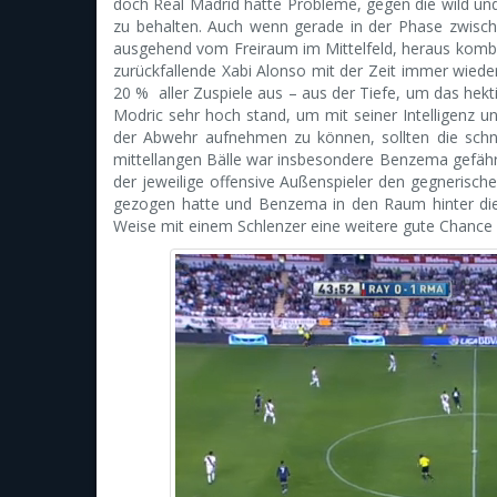
doch Real Madrid hatte Probleme, gegen die wild un
zu behalten. Auch wenn gerade in der Phase zwisch
ausgehend vom Freiraum im Mittelfeld, heraus kombi
zurückfallende Xabi Alonso mit der Zeit immer wied
20 % aller Zuspiele aus – aus der Tiefe, um das hek
Modric sehr hoch stand, um mit seiner Intelligenz u
der Abwehr aufnehmen zu können, sollten die schnel
mittellangen Bälle war insbesondere Benzema gefähr
der jeweilige offensive Außenspieler den gegnerisch
gezogen hatte und Benzema in den Raum hinter dies
Weise mit einem Schlenzer eine weitere gute Chance