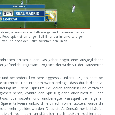
o direkt, ansonsten ebenfalls weitgehend mannorientiertes
 Pepe spielt einen langen Ball. Einer der Innenverteidiger
 Kette und deckt den Raum zwischen den Linien.
adrilenen erreichte der Gastgeber sogar eine ausgeglichene
ter gefährlich. Insgesamt zog sich der wilde Stil der Hausherren
 und besonders Leo sehr aggressiv unterstützt, so dass bei
ne stürmten. Das Problem war allerdings, dass durch diese zu
felung im Offensivspiel litt. Bei vielen schnellen und vertikalen
glichen heran, konnte den Spielzug dann aber nicht zu Ende
etwas überhastete und unüberlegte Passspiel der eigenen
le Spieler teilweise unkoordiniert nach vorne rückten, wurde die
iecke mehr gebildet werden. Dass die Außenstürmer bei Läufen
liziert von den umständlich nach außen rochierenden