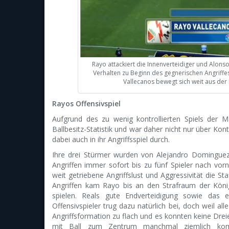
Rayo attackiert die Innenverteidiger und Alons
Verhalten zu Beginn des gegnerischen Angriffes.
Vallecanos bewegt sich weit aus der
Rayos Offensivspiel
Aufgrund des zu wenig kontrollierten Spiels der M
Ballbesitz-Statistik und war daher nicht nur über Kon
dabei auch in ihr Angriffsspiel durch.
Ihre drei Stürmer wurden von Alejandro Dominguez
Angriffen immer sofort bis zu fünf Spieler nach vor
weit getriebene Angriffslust und Aggressivität die Staf
Angriffen kam Rayo bis an den Strafraum der Köni
spielen. Reals gute Endverteidigung sowie das 
Offensivspieler trug dazu natürlich bei, doch weil al
Angriffsformation zu flach und es konnten keine Dre
mit Ball zum Zentrum manchmal ziemlich komp