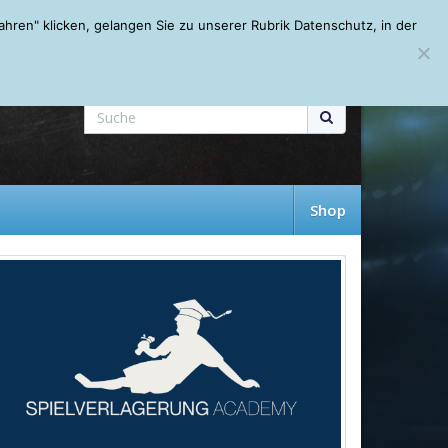
Mein Account
About
Autoren
Leseempfehlungen
FAQ
ren" klicken, gelangen Sie zu unserer Rubrik Datenschutz, in der
Shop