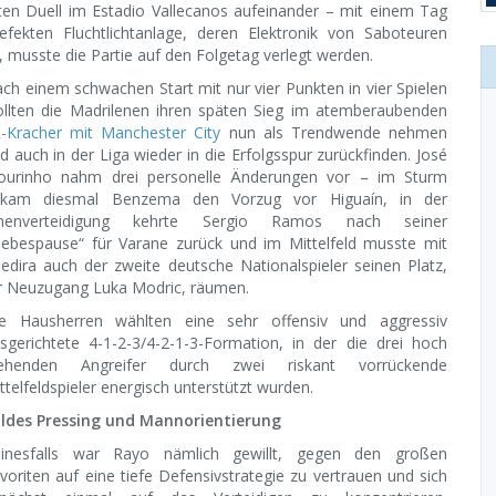
kten Duell im Estadio Vallecanos aufeinander – mit einem Tag
kten Fluchtlichtanlage, deren Elektronik von Saboteuren
 musste die Partie auf den Folgetag verlegt werden.
ch einem schwachen Start mit nur vier Punkten in vier Spielen
llten die Madrilenen ihren späten Sieg im atemberaubenden
-Kracher mit Manchester City
nun als Trendwende nehmen
d auch in der Liga wieder in die Erfolgsspur zurückfinden. José
urinho nahm drei personelle Änderungen vor – im Sturm
ekam diesmal Benzema den Vorzug vor Higuaín, in der
nnenverteidigung kehrte Sergio Ramos nach seiner
iebespause“ für Varane zurück und im Mittelfeld musste mit
edira auch der zweite deutsche Nationalspieler seinen Platz,
r Neuzugang Luka Modric, räumen.
e Hausherren wählten eine sehr offensiv und aggressiv
sgerichtete 4-1-2-3/4-2-1-3-Formation, in der die drei hoch
tehenden Angreifer durch zwei riskant vorrückende
ttelfeldspieler energisch unterstützt wurden.
ldes Pressing und Mannorientierung
inesfalls war Rayo nämlich gewillt, gegen den großen
voriten auf eine tiefe Defensivstrategie zu vertrauen und sich