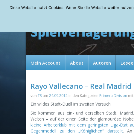
Thursday, 06.08.2026
Diese Website nutzt Cookies. Wenn Sie die Website weiter nutzen
Mein Account
About
Autoren
Lesee
Rayo Vallecano – Real Madrid 
von
TR
am
24.09.2012
in den Kategorien
Primera Division
mi
Ein wildes Stadt-Duell im zweiten Versuch.
Sie kommen aus ein- und derselben Stadt, Madrid
Welten – auf der einen Seite der glamouröse Nobe
kleine Arbeiterklub mit dem geringsten Liga-Etat 
Gegenmodell zu den „Königlichen“ darstellt
. An