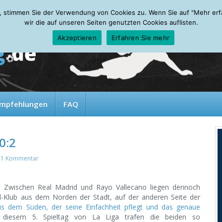
, stimmen Sie der Verwendung von Cookies zu. Wenn Sie auf "Mehr erfah
wir die auf unseren Seiten genutzten Cookies auflisten.
Akzeptieren
Erfahren Sie mehr
mpfehlungen
FAQ
0:2
t
1 Kommentar
. Zwischen Real Madrid und Rayo Vallecano liegen dennoch
l-Klub aus dem Norden der Stadt, auf der anderen Seite der
aus dem Süden, der seine Einfachheit pflegt und das genaue
 diesem 5. Spieltag von La Liga trafen die beiden so