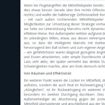
Wenn bei Flügelangriffen die Mittelfeldspieler bereit
dies etwas besser. Gerade über ihre rechte Offensivs
rechts) und wollte die halbherzige Defensivarbeit Ro
– mit nach außen rochierenden Mittelfeldspiele
Möglichkeiten zur Umsetzung dieser Strategie vor
zur Seite zur Unterstützung Marcelos nicht dynamisc
effektive Weise. Ihre Außenspieler wirkten aufgrund d
im unbedingten Willen, etwas aus diesen vielverspr
aus, so dass der intelligente Marcelo mit starke
hervorragend den Ball sichern und zum eigenen Angri
– am gefährlichsten waren diagonal gezogene Angriffe
und Essien attackierten, oder simple Durchbrüche 
Lass sehr aktiv, der später vermehrt das direkte D
Schwierigkeiten machte, aber am Ende dennoch nicht
Von Räumen und Effektivität
Ein weiterer Punkt waren die Lücken im Mittelfeld, d
auftaten, sondern die auch Real im Rückwärtsgang
„Königlichen“, ist ihr Rückwärtsgang im weiteren 
besonders im zweiten Durchgang durchkam. Dies n
Außenverteidiger als Absicherung gegen die zock
Mittelfeld überspielende und anschließend aus der S