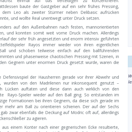
nächst einmal auf das Verteidigen zu konzentrieren.
attdessen baute der Gastgeber auf ein sehr frühes Pressing,
 dem Leo als zweiter Stürmer neben Delibasic aufrücken
nnte, und wollte Real unentwegt unter Druck setzen.
sonders auf den Außenbahnen nach festen, mannorientierten
ben, und konnten somit weit vorne Druck machen. Allerdings
erlauf der sehr früh angesetzten und enorm intensiv geführten
ttelfeldspieler Rayos immer wieder von ihren eigentlichen
 Ball und schoben teilweise einfach auf den ballführenden
timmten und phasenweise chaotischen Pressing mit Szenen, in
elnden Gegnern unter enormen Druck gesetzt wurde, waren die
W
rte Defensivspiel der Hausherren gerade vor ihrer Abwehr und
l
ben, wurden von den Madrilenen nur inkonsequent genutzt –
ich Lücken auftaten und diese dann auch wirklich von den
ste Rayo-Spieler wieder auf den Ball ging. So entstanden im
tzige Formationen bei ihren Gegnern, da diese sich gerade im
 mehr am Ball zu orientieren schienen. Der auf der Sechs
 gab zwar ebenfalls die Deckung auf Modric oft auf, allerdings
ckenschließer zu agieren.
 aus einem Konter nach einer gegnerischen Ecke resultierte,