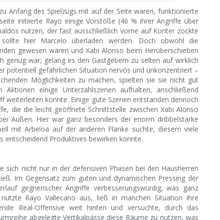
s zu Anfang des Spielzugs mit auf der Seite waren, funktionierte
eite initiierte Rayo einige Vorstöße (46 % ihrer Angriffe über
naldos nutzen, der fast ausschließlich vorne auf Konter zockte
r sollte hier Marcelo überladen werden. Doch obwohl die
handen gewesen wären und Xabi Alonso beim Herüberschieben
h genug war, gelang es den Gastgebern zu selten auf wirklich
er potentiell gefährlichen Situation nervös und unkonzentriert –
echenden Möglichkeiten zu machen, spielten sie sie nicht gut
n Aktionen einige Unterzahlszenen aufhalten, anschließend
ff weiterleiten konnte. Einige gute Szenen entstanden dennoch
, die die leicht geöffnete Schnittstelle zwischen Xabi Alonso
über Außen. Hier war ganz besonders der enorm dribbelstarke
uell mit Arbeloa auf der anderen Flanke suchte, diesem viele
s entscheidend Produktives bewirken konnte.
ie sich nicht nur in der defensiven Phasen bei den Hausherren
 ließ. Im Gegensatz zum guten und dynamischen Pressing der
Verlauf gegnerischer Angriffe verbesserungswürdig, was ganz
utzte Rayo Vallecano aus, ließ in manchen Situation ihre
ende Real-Offensive weit hinten und versuchte, durch das
turmreihe abgelegte Vertikalpässe diese Räume zu nutzen, was