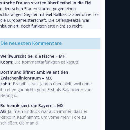
eutsche Frauen starten überflexibel in die EM
e deutschen Frauen starten gegen einen
chkarätigen Gegner mit viel Ballbesitz aber ohne Tor
 die Europameisterschaft. Die Offensivtaktik war
bitioniert, doch funktionierte nicht so recht.
Die neuesten Kommentare
Weißwurscht bei die Fische – MH
Koom
: Die Kommentarfunktion ist kaputt.
Dortmund öffnet ambivalent den
Zwischenlinienraum – MX
tobit
: Brandt ist seit Jahren überspielt, weil ohne
ihn eben gar nichts geht. Erst als Balancierer von
Bellingh...
Bo henrikisiert die Bayern – MX
AG
: Ja, mein Eindruck war auch immer, dass er
Risiko in Kauf nimmt, um vorne mehr Tore zu
schießen. Ob man d...