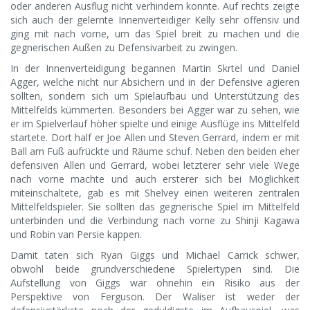
oder anderen Ausflug nicht verhindern konnte. Auf rechts zeigte
sich auch der gelernte Innenverteidiger Kelly sehr offensiv und
ging mit nach vorne, um das Spiel breit zu machen und die
gegnerischen Außen zu Defensivarbeit zu zwingen.
In der Innenverteidigung begannen Martin Skrtel und Daniel
Agger, welche nicht nur Absichern und in der Defensive agieren
sollten, sondern sich um Spielaufbau und Unterstützung des
Mittelfelds kümmerten. Besonders bei Agger war zu sehen, wie
er im Spielverlauf höher spielte und einige Ausflüge ins Mittelfeld
startete. Dort half er Joe Allen und Steven Gerrard, indem er mit
Ball am Fuß aufrückte und Räume schuf. Neben den beiden eher
defensiven Allen und Gerrard, wobei letzterer sehr viele Wege
nach vorne machte und auch ersterer sich bei Möglichkeit
miteinschaltete, gab es mit Shelvey einen weiteren zentralen
Mittelfeldspieler. Sie sollten das gegnerische Spiel im Mittelfeld
unterbinden und die Verbindung nach vorne zu Shinji Kagawa
und Robin van Persie kappen.
Damit taten sich Ryan Giggs und Michael Carrick schwer,
obwohl beide grundverschiedene Spielertypen sind. Die
Aufstellung von Giggs war ohnehin ein Risiko aus der
Perspektive von Ferguson. Der Waliser ist weder der