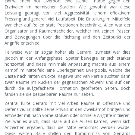
Einmal mehr bot Liverpool eine starke Partie gegen den
Erzrivalen im heimischen Stadion. Wie gewohnt war diese
Leistung geprägt von viel Aggressivität, einem effektivem
Pressing und generell viel Laufarbeit. Die Einteilung im Mittelfeld
war eher auf Rollen statt Positionen beschränkt. Allen war der
Organisator und Raumentscheider, welcher mit seinen Pässen
und Bewegungen über die Richtung und den Zeitpunkt der
Angriffe entschied.
Teilweise war er sogar höher als Gerrard, zumeist war dies
jedoch in der Anfangsphase. Später bewegte er sich stärker
horizontal und diese minimale Anpassung machte aus einem
Kampf im Mittelfeld eine Überlegenheit Liverpools, welche die
Gäste nach hinten drückte. Kagawa und van Persie suchten dann
zwar Räume im Rücken der gegnerischen Abwehr und auf den
durch die aufgefächerte Formation geöffneten Seiten, doch
fanden sie die bespielbaren Räume nur selten.
Zentral füllte Gerrard mit viel Arbeit Räume in Offensive und
Defensive. Er sollte seine Physis in den Zweikampf bringen und
entweder mit nach vorne stoßen oder schnelle Angriffe initiieren.
Ziel war es auch, dass Bälle auf die Außen kamen, wenn sich
Anzeichen ergaben, dass die Mitte verdichtet werden würde.
Diese weiten Bälle stellen den Kompromiss von Gerrards