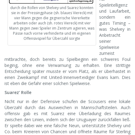
Spielintelligenz
durch die Rollen von Shelvey und Suarez konnten
und Laufarbeit,
sie in der Pressingphase (sh. blaues Viereck) mit
sondern ein
vier Mann gegen die gegnerische Viererkette
gutes Timing –
arbeiten oder auch (sh. rotes Viereck) mit vier
Mann gegen zwei Spieler im Zentrum agieren, was
was Shelvey in
Pässe nach vorne verhinderte und im eigenen
Anbetracht
Offensivspiel für Überzahl sorgte
seiner
Spielweise
zumeist
mitbrachte, doch bereits zu Spielbeginn ein schweres Foul
beging, ohne eine Verwarnung zu erhalten. Eine strittige
Entscheidung später musste er vom Platz, als er überhastet in
einen Zweikampf mit United-Innenverteidiger Evans kam. Dies
ist eben die Gefahr einer solchen Spielweise.
Suarez‘ Rolle
Nicht nur in der Defensive schufen die Scousers eine lokale
Überzahl durch das Ausweichen in Mannschaftsteilen. Auch
offensiv gab es mit Suarez eine Überladung des Raumes
zwischen den Linien, indem sich der Uruguayer zurückfallen ließ.
Er spielte dabei wie eine falsche Neun, unterstützte Shelvey und
Co. beim Kreieren von Chancen und öffnete Räume für Sterling