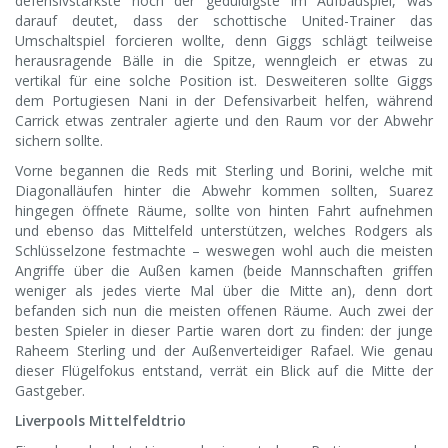
defensivstärkste noch der geduldigste im Aufbauspiel, was
darauf deutet, dass der schottische United-Trainer das
Umschaltspiel forcieren wollte, denn Giggs schlägt teilweise
herausragende Bälle in die Spitze, wenngleich er etwas zu
vertikal für eine solche Position ist. Desweiteren sollte Giggs
dem Portugiesen Nani in der Defensivarbeit helfen, während
Carrick etwas zentraler agierte und den Raum vor der Abwehr
sichern sollte.
Vorne begannen die Reds mit Sterling und Borini, welche mit
Diagonalläufen hinter die Abwehr kommen sollten, Suarez
hingegen öffnete Räume, sollte von hinten Fahrt aufnehmen
und ebenso das Mittelfeld unterstützen, welches Rodgers als
Schlüsselzone festmachte – weswegen wohl auch die meisten
Angriffe über die Außen kamen (beide Mannschaften griffen
weniger als jedes vierte Mal über die Mitte an), denn dort
befanden sich nun die meisten offenen Räume. Auch zwei der
besten Spieler in dieser Partie waren dort zu finden: der junge
Raheem Sterling und der Außenverteidiger Rafael. Wie genau
dieser Flügelfokus entstand, verrät ein Blick auf die Mitte der
Gastgeber.
Liverpools Mittelfeldtrio