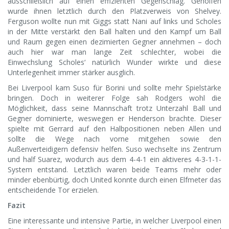
ausschließlich auf einen effizienten Gegenschlag. Geholfen
wurde ihnen letztlich durch den Platzverweis von Shelvey.
Ferguson wollte nun mit Giggs statt Nani auf links und Scholes
in der Mitte verstärkt den Ball halten und den Kampf um Ball
und Raum gegen einen dezimierten Gegner annehmen – doch
auch hier war man lange Zeit schlechter, wobei die
Einwechslung Scholes‘ natürlich Wunder wirkte und diese
Unterlegenheit immer stärker ausglich.
Bei Liverpool kam Suso für Borini und sollte mehr Spielstärke
bringen. Doch in weiterer Folge sah Rodgers wohl die
Möglichkeit, dass seine Mannschaft trotz Unterzahl Ball und
Gegner dominierte, weswegen er Henderson brachte. Dieser
spielte mit Gerrard auf den Halbpositionen neben Allen und
sollte die Wege nach vorne mitgehen sowie den
Außenverteidigern defensiv helfen. Suso wechselte ins Zentrum
und half Suarez, wodurch aus dem 4-4-1 ein aktiveres 4-3-1-1-
System entstand. Letztlich waren beide Teams mehr oder
minder ebenbürtig, doch United konnte durch einen Elfmeter das
entscheidende Tor erzielen.
Fazit
Eine interessante und intensive Partie, in welcher Liverpool einen