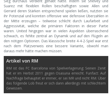
Sieg durchaus verdient gehabt hätte. Indem sie Shelvey und
Suarez mit flexiblen Rollen beschäftigten sowie Allen und
Gerrard deren Stärken entsprechend spielen ließen, nutzten sie
ihr Potenzial und konnten offensive wie defensive Überzahlen in
der Mitte erzeugen – teilweise schlicht durch Laufarbeit und
Aggressivität, welche die primären Faktoren in dieser Partie
waren. United hingegen war in vielen Aspekten überraschend
schwach, es fehlte zentral an Dynamik und auf den Flügeln an
den nötigen Optionen. Das klassische breite 4-4-2-Spiel war erst
nach dem Platzverweis eine bessere Variante, obwohl man
daraus mehr hätte machen müssen.
Artikel von RM
RM ist das FC Barcelona von Spielverlagerung: Seinen Zenit
hat er im Herbst 2011 gegen Osasuna erreicht. Funfact: Auf
Nachfrage behauptet er immer, er sei MR und nicht RM. Über
das folgende Lob freut er sich dann allerdings mit schlechtem
Gewissen.