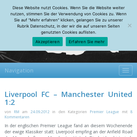
Friday, 07.08.2026
Diese Website nutzt Cookies. Wenn Sie die Website weiter
Mein Account
About
Autoren
Leseempfehlungen
FAQ
nutzen, stimmen Sie der Verwendung von Cookies zu. Wenn
Sie auf "Mehr erfahren" klicken, gelangen Sie zu unserer
Rubrik Datenschutz, in der wir die auf unseren Seiten
genutzten Cookies auflisten.
Akzeptieren
Erfahren Sie mehr
Navigation
Toggl
navig
Liverpool FC – Manchester United
1:2
von
RM
am
24.09.2012
in den Kategorien
Premier League
mit
8
Kommentaren
In der englischen Premier League fand an diesem Wochenende
der ewige Klassiker statt: Liverpool empfing an der Anfield Road