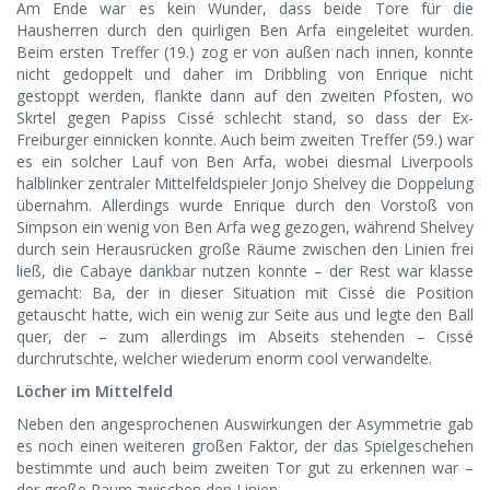
Am Ende war es kein Wunder, dass beide Tore für die
Hausherren durch den quirligen Ben Arfa eingeleitet wurden.
Beim ersten Treffer (19.) zog er von außen nach innen, konnte
nicht gedoppelt und daher im Dribbling von Enrique nicht
gestoppt werden, flankte dann auf den zweiten Pfosten, wo
Skrtel gegen Papiss Cissé schlecht stand, so dass der Ex-
Freiburger einnicken konnte. Auch beim zweiten Treffer (59.) war
es ein solcher Lauf von Ben Arfa, wobei diesmal Liverpools
halblinker zentraler Mittelfeldspieler Jonjo Shelvey die Doppelung
übernahm. Allerdings wurde Enrique durch den Vorstoß von
Simpson ein wenig von Ben Arfa weg gezogen, während Shelvey
durch sein Herausrücken große Räume zwischen den Linien frei
ließ, die Cabaye dankbar nutzen konnte – der Rest war klasse
gemacht: Ba, der in dieser Situation mit Cissé die Position
getauscht hatte, wich ein wenig zur Seite aus und legte den Ball
quer, der – zum allerdings im Abseits stehenden – Cissé
durchrutschte, welcher wiederum enorm cool verwandelte.
Löcher im Mittelfeld
Neben den angesprochenen Auswirkungen der Asymmetrie gab
es noch einen weiteren großen Faktor, der das Spielgeschehen
bestimmte und auch beim zweiten Tor gut zu erkennen war –
der große Raum zwischen den Linien.