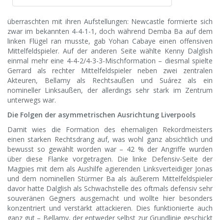
überraschten mit ihren Aufstellungen: Newcastle formierte sich
zwar im bekannten 4-4-1-1, doch während Demba Ba auf dem
linken Flügel ran musste, gab Yohan Cabaye einen offensiven
Mittelfeldspieler. Auf der anderen Seite wählte Kenny Dalglish
einmal mehr eine 4-4-2/4-3-3-Mischformation – diesmal spielte
Gerrard als rechter Mittelfeldspieler neben zwei zentralen
Akteuren, Bellamy als Rechtsaußen und Suárez als ein
nomineller Linksaußen, der allerdings sehr stark im Zentrum
unterwegs war.
Die Folgen der asymmetrischen Ausrichtung Liverpools
Damit wies die Formation des ehemaligen Rekordmeisters
einen starken Rechtsdrang auf, was wohl ganz absichtlich und
bewusst so gewählt worden war – 42 % der Angriffe wurden
über diese Flanke vorgetragen. Die linke Defensiv-Seite der
Magpies mit dem als Aushilfe agierenden Linksverteidiger Jonas
und dem nominellen Stürmer Ba als äußerem Mittelfeldspieler
davor hatte Dalglish als Schwachstelle des oftmals defensiv sehr
souveränen Gegners ausgemacht und wollte hier besonders
konzentriert und verstärkt attackieren. Dies funktionierte auch
ganz gut – Bellamy, der entweder selbst zur Grundlinie geschickt