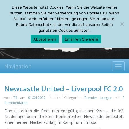
Friday, 07.08.2026
Diese Website nutzt Cookies. Wenn Sie die Website weiter
Mein Account
About
Autoren
Leseempfehlungen
FAQ
nutzen, stimmen Sie der Verwendung von Cookies zu. Wenn
Sie auf "Mehr erfahren" klicken, gelangen Sie zu unserer
Rubrik Datenschutz, in der wir die auf unseren Seiten
genutzten Cookies auflisten.
Akzeptieren
Erfahren Sie mehr
Navigation
Toggl
navig
Newcastle United – Liverpool FC 2:0
von
TR
am
01.04.2012
in den Kategorien
Premier League
mit
3
Kommentaren
Damit stecken die Reds nun endgültig in einer Krise – die 0:2-
Niederlage beim direkten Konkurrenten Newcastle bedeutete
einen herben Nackenschlag im Kampf um Europa.