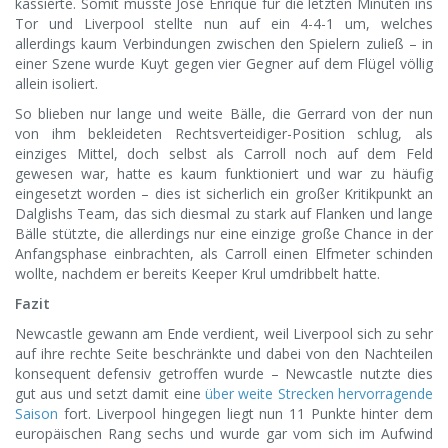
kassierte. Somit musste José Enrique für die letzten Minuten ins
Tor und Liverpool stellte nun auf ein 4-4-1 um, welches
allerdings kaum Verbindungen zwischen den Spielern zuließ – in
einer Szene wurde Kuyt gegen vier Gegner auf dem Flügel völlig
allein isoliert.
So blieben nur lange und weite Bälle, die Gerrard von der nun
von ihm bekleideten Rechtsverteidiger-Position schlug, als
einziges Mittel, doch selbst als Carroll noch auf dem Feld
gewesen war, hatte es kaum funktioniert und war zu häufig
eingesetzt worden – dies ist sicherlich ein großer Kritikpunkt an
Dalglishs Team, das sich diesmal zu stark auf Flanken und lange
Bälle stützte, die allerdings nur eine einzige große Chance in der
Anfangsphase einbrachten, als Carroll einen Elfmeter schinden
wollte, nachdem er bereits Keeper Krul umdribbelt hatte.
Fazit
Newcastle gewann am Ende verdient, weil Liverpool sich zu sehr
auf ihre rechte Seite beschränkte und dabei von den Nachteilen
konsequent defensiv getroffen wurde – Newcastle nutzte dies
gut aus und setzt damit eine
über weite Strecken hervorragende
Saison
fort. Liverpool hingegen liegt nun 11 Punkte hinter dem
europäischen Rang sechs und wurde gar vom sich im Aufwind