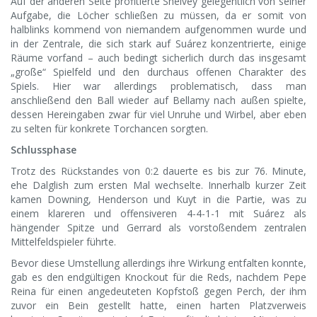
Auf der anderen Seite profitierte Shelvey gelegentlich von seiner
Aufgabe, die Löcher schließen zu müssen, da er somit von
halblinks kommend von niemandem aufgenommen wurde und
in der Zentrale, die sich stark auf Suárez konzentrierte, einige
Räume vorfand – auch bedingt sicherlich durch das insgesamt
„große“ Spielfeld und den durchaus offenen Charakter des
Spiels. Hier war allerdings problematisch, dass man
anschließend den Ball wieder auf Bellamy nach außen spielte,
dessen Hereingaben zwar für viel Unruhe und Wirbel, aber eben
zu selten für konkrete Torchancen sorgten.
Schlussphase
Trotz des Rückstandes von 0:2 dauerte es bis zur 76. Minute,
ehe Dalglish zum ersten Mal wechselte. Innerhalb kurzer Zeit
kamen Downing, Henderson und Kuyt in die Partie, was zu
einem klareren und offensiveren 4-4-1-1 mit Suárez als
hängender Spitze und Gerrard als vorstoßendem zentralen
Mittelfeldspieler führte.
Bevor diese Umstellung allerdings ihre Wirkung entfalten konnte,
gab es den endgültigen Knockout für die Reds, nachdem Pepe
Reina für einen angedeuteten Kopfstoß gegen Perch, der ihm
zuvor ein Bein gestellt hatte, einen harten Platzverweis