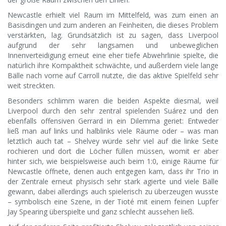
Newcastle erhielt viel Raum im Mittelfeld, was zum einen an
Basisdingen und zum anderen an Feinheiten, die dieses Problem
verstärkten, lag. Grundsätzlich ist zu sagen, dass Liverpool
aufgrund der sehr langsamen und unbeweglichen
Innenverteidigung erneut eine eher tiefe Abwehrlinie spielte, die
natürlich ihre Kompaktheit schwächte, und außerdem viele lange
Bälle nach vorne auf Carroll nutzte, die das aktive Spielfeld sehr
weit streckten.
Besonders schlimm waren die beiden Aspekte diesmal, weil
Liverpool durch den sehr zentral spielenden Suárez und den
ebenfalls offensiven Gerrard in ein Dilemma geriet: Entweder
ließ man auf links und halblinks viele Räume oder – was man
letztlich auch tat – Shelvey würde sehr viel auf die linke Seite
rochieren und dort die Löcher füllen müssen, womit er aber
hinter sich, wie beispielsweise auch beim 1:0, einige Räume für
Newcastle öffnete, denen auch entgegen kam, dass ihr Trio in
der Zentrale erneut physisch sehr stark agierte und viele Bälle
gewann, dabei allerdings auch spielerisch zu überzeugen wusste
– symbolisch eine Szene, in der Tioté mit einem feinen Lupfer
Jay Spearing überspielte und ganz schlecht aussehen ließ.