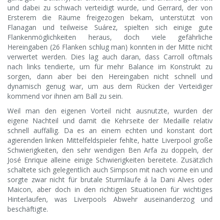
und dabei zu schwach verteidigt wurde, und Gerrard, der von
Ersterem die Räume freigezogen bekam, unterstützt von
Flanagan und teilweise Suárez, spielten sich einige gute
Flankenmöglichkeiten heraus, doch viele gefährliche
Hereingaben (26 Flanken schlug man) konnten in der Mitte nicht
verwertet werden. Dies lag auch daran, dass Carroll oftmals
nach links tendierte, um für mehr Balance im Konstrukt zu
sorgen, dann aber bei den Hereingaben nicht schnell und
dynamisch genug war, um aus dem Rücken der Verteidiger
kommend vor ihnen am Ball zu sein.
Weil man den eigenen Vorteil nicht ausnutzte, wurden der
eigene Nachteil und damit die Kehrseite der Medaille relativ
schnell auffällig. Da es an einem echten und konstant dort
agierenden linken Mittelfeldspieler fehlte, hatte Liverpool große
Schwierigkeiten, den sehr wendigen Ben Arfa zu doppeln, der
José Enrique alleine einige Schwierigkeiten bereitete. Zusätzlich
schaltete sich gelegentlich auch Simpson mit nach vorne ein und
sorgte zwar nicht für brutale Sturmläufe á la Dani Alves oder
Maicon, aber doch in den richtigen Situationen für wichtiges
Hinterlaufen, was Liverpools Abwehr auseinanderzog und
beschäftigte.