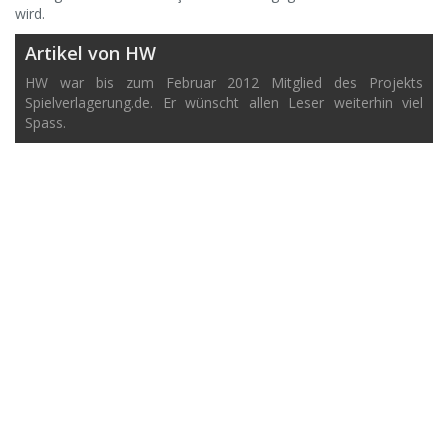
wird.
Artikel von HW
HW war bis zum Februar 2012 Mitglied des Projekts
Spielverlagerung.de. Er wünscht allen Leser weiterhin viel
Spass.