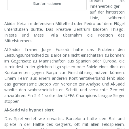
blieben als
Startformationen
Innenverteidiger
auf der hintersten
Linie, während
Abidal Keita im defensiven Mittelfeld oder Pedro auf dem Flügel
unterstützen durfte. Das kreative Zentrum bildeten Thiago,
Iniesta und Messi. Villa übernahm die Position des
Mittelstürmers.
Al-Sadds Trainer Jorge Fossati hatte das Problem den
Leistungsunterschied zu Barcelona nicht einschätzen zu können;
im Gegensatz zu Mannschaften aus Spanien oder Europa, die
zumindest in der gleichen Liga spielen oder Spiele eines direkten
Konkurrenten gegen Barça zur Einschätzung nutzen können.
Einem Team aus einem anderen Kontinentalverband fehlt also
das gemeinsame Biotop von Vereinen zur Analyse und Al-Sadd
wählte den wahrscheinlichsten Schritt und versuchte Zement
anzurühren. Ein 5-4-1 sollte den UEFA Champions League Sieger
stoppen.
Al-Sadd wie hypnotisiert
Das Spiel verlief wie erwartet. Barcelona hatte den Ball und
spielte in der Hälfte des Gegners, oft mit allen Feldspielern.