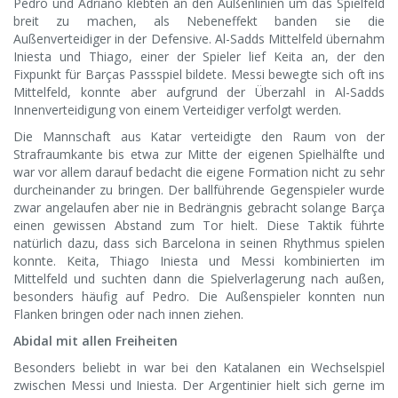
Pedro und Adriano klebten an den Außenlinien um das Spielfeld
breit zu machen, als Nebeneffekt banden sie die
Außenverteidiger in der Defensive. Al-Sadds Mittelfeld übernahm
Iniesta und Thiago, einer der Spieler lief Keita an, der den
Fixpunkt für Barças Passspiel bildete. Messi bewegte sich oft ins
Mittelfeld, konnte aber aufgrund der Überzahl in Al-Sadds
Innenverteidigung von einem Verteidiger verfolgt werden.
Die Mannschaft aus Katar verteidigte den Raum von der
Strafraumkante bis etwa zur Mitte der eigenen Spielhälfte und
war vor allem darauf bedacht die eigene Formation nicht zu sehr
durcheinander zu bringen. Der ballführende Gegenspieler wurde
zwar angelaufen aber nie in Bedrängnis gebracht solange Barça
einen gewissen Abstand zum Tor hielt. Diese Taktik führte
natürlich dazu, dass sich Barcelona in seinen Rhythmus spielen
konnte. Keita, Thiago Iniesta und Messi kombinierten im
Mittelfeld und suchten dann die Spielverlagerung nach außen,
besonders häufig auf Pedro. Die Außenspieler konnten nun
Flanken bringen oder nach innen ziehen.
Abidal mit allen Freiheiten
Besonders beliebt in war bei den Katalanen ein Wechselspiel
zwischen Messi und Iniesta. Der Argentinier hielt sich gerne im