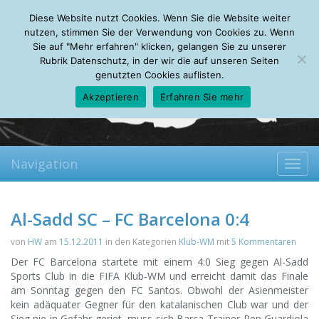
Sunday, 09.08.2026
Diese Website nutzt Cookies. Wenn Sie die Website weiter
Mein Account
About
Autoren
Leseempfehlungen
FAQ
nutzen, stimmen Sie der Verwendung von Cookies zu. Wenn
Sie auf "Mehr erfahren" klicken, gelangen Sie zu unserer
Rubrik Datenschutz, in der wir die auf unseren Seiten
genutzten Cookies auflisten.
Akzeptieren
Erfahren Sie mehr
Navigation
Toggl
navig
Al-Sadd SC – FC Barcelona 0:4
von
HW
am
15.12.2011
in den Kategorien
Klub-WM
mit
5 Kommentaren
Der FC Barcelona startete mit einem 4:0 Sieg gegen Al-Sadd
Sports Club in die FIFA Klub-WM und erreicht damit das Finale
am Sonntag gegen den FC Santos.
Obwohl der Asienmeister
kein adäquater Gegner für den katalanischen Club war und der
Sieg nie in Gefahr geriet, muss sich Barça-Trainer Pep Guardiola