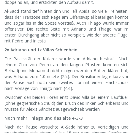
doppelnd an, und erstickten den Aufbau damit.
Al-Sadd stand tief hinten drin und ließ Abidal so viele Freiheiten,
dass der Franzose sich Rege am Offensivspiel beteiligen konnte
und sogar bis in die Spitze vorstieß. Auch Thiago wurde immer
offensiver. Die rechte Seite mit Adriano und Thiago war im
ersten Durchgang aber nicht so verspielt, wie der andere Flügel
mit Pedro und Iniesta.
2x Adriano und 1x Villas Schienbein
Die Passivität der Katarer wurde von Adriano bestraft. Nach
einem Chip von Pedro an den langen Pfosten konnten sich
Belhadj und Mohamed nicht einigen wer den Ball zu klären hat,
was Adriano zum 1:0 nutzte (25.). Der Brasilianer legte kurz vor
der Pause auch noch sein zweites Tor mit einem Flachschuss
nach Vorlage von Thiago nach (43.).
Zwischen den beiden Toren erlitt David Villa bei einem Laufduell
(ohne gegnerische Schuld) den Bruch des linken Schienbeins und
musste für Alexis Sánchez ausgewechselt werden.
Noch mehr Thiago und das alte 4-3-3
Nach der Pause versuchte Al-Sadd höher zu verteidigen und
positionierte sich etwas 10 bis 15 vor dem eigenen Strafraum.