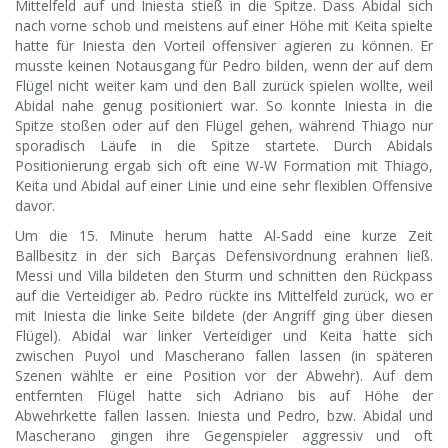
Mittelfeld auf und Iniesta stieß in die Spitze. Dass Abidal sich
nach vorne schob und meistens auf einer Höhe mit Keita spielte
hatte für Iniesta den Vorteil offensiver agieren zu können. Er
musste keinen Notausgang für Pedro bilden, wenn der auf dem
Flügel nicht weiter kam und den Ball zurück spielen wollte, weil
Abidal nahe genug positioniert war. So konnte Iniesta in die
Spitze stoßen oder auf den Flügel gehen, während Thiago nur
sporadisch Läufe in die Spitze startete. Durch Abidals
Positionierung ergab sich oft eine W-W Formation mit Thiago,
Keita und Abidal auf einer Linie und eine sehr flexiblen Offensive
davor.
Um die 15. Minute herum hatte Al-Sadd eine kurze Zeit
Ballbesitz in der sich Barças Defensivordnung erahnen ließ.
Messi und Villa bildeten den Sturm und schnitten den Rückpass
auf die Verteidiger ab. Pedro rückte ins Mittelfeld zurück, wo er
mit Iniesta die linke Seite bildete (der Angriff ging über diesen
Flügel). Abidal war linker Verteidiger und Keita hatte sich
zwischen Puyol und Mascherano fallen lassen (in späteren
Szenen wählte er eine Position vor der Abwehr). Auf dem
entfernten Flügel hatte sich Adriano bis auf Höhe der
Abwehrkette fallen lassen. Iniesta und Pedro, bzw. Abidal und
Mascherano gingen ihre Gegenspieler aggressiv und oft