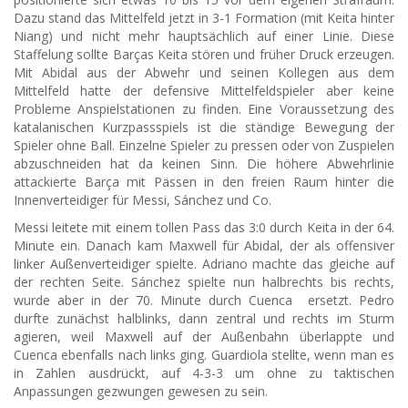
Dazu stand das Mittelfeld jetzt in 3-1 Formation (mit Keita hinter
Niang) und nicht mehr hauptsächlich auf einer Linie. Diese
Staffelung sollte Barças Keita stören und früher Druck erzeugen.
Mit Abidal aus der Abwehr und seinen Kollegen aus dem
Mittelfeld hatte der defensive Mittelfeldspieler aber keine
Probleme Anspielstationen zu finden. Eine Voraussetzung des
katalanischen Kurzpassspiels ist die ständige Bewegung der
Spieler ohne Ball. Einzelne Spieler zu pressen oder von Zuspielen
abzuschneiden hat da keinen Sinn. Die höhere Abwehrlinie
attackierte Barça mit Pässen in den freien Raum hinter die
Innenverteidiger für Messi, Sánchez und Co.
Messi leitete mit einem tollen Pass das 3:0 durch Keita in der 64.
Minute ein. Danach kam Maxwell für Abidal, der als offensiver
linker Außenverteidiger spielte. Adriano machte das gleiche auf
der rechten Seite. Sánchez spielte nun halbrechts bis rechts,
wurde aber in der 70. Minute durch Cuenca ersetzt. Pedro
durfte zunächst halblinks, dann zentral und rechts im Sturm
agieren, weil Maxwell auf der Außenbahn überlappte und
Cuenca ebenfalls nach links ging. Guardiola stellte, wenn man es
in Zahlen ausdrückt, auf 4-3-3 um ohne zu taktischen
Anpassungen gezwungen gewesen zu sein.