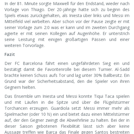
In der 81. Minute sorgte Maxwell für den Endstand, wieder nach
Vorlage von Thiago. Der 20-jährige hatte sich zu beginn des
Spiels etwas zurückgehalten, als Iniesta über links und Messi im
Mittelfeld viel wirbelten. Aber schon vor der Pause zeigte er mit
seiner Vorlage zum 2:0 was er kann und im zweiten Durchgang
agierte er mit seinen Kollegen auf Augenhöhe. Er unterstrich
seine Leistung mit einigen großartigen Pässen und einer
weiteren Torvorlage.
Fazit
Der FC Barcelona fährt einen ungefährdeten Sieg ein und
bestätigt damit die Favoritenrolle bei diesem Turnier. Al-Sadd
brachte keinen Schuss aufs Tor und lag unter 30% Ballbesitz. Ein
Grund war der Sicherheitsabstand, den die Spieler von ihren
Gegnern hielten.
Das Ensemble um Iniesta und Messi konnte Tiqui Taca spielen
und mit Läufen in die Spitze und über die Flügelstürmer
Torchancen erzeugen. Guardiola setzt Messi immer mehr als
Spielmacher (oder 10 ½) ein und bietet dazu einen Mittelstürmer
auf, der den Gegner zwingt die Abwehrlinie zu halten. Bei der in
dieser Saison gebotenen Flexibilität lässt sich aber keine
Aussage treffen wie Barça das Finale gegen Santos bestreiten