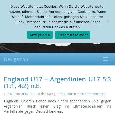
Saturday, 08.08.2026
Diese Website nutzt Cookies. Wenn Sie die Website weiter
Mein Account
About
Autoren
Leseempfehlungen
FAQ
nutzen, stimmen Sie der Verwendung von Cookies zu. Wenn
Sie auf "Mehr erfahren" klicken, gelangen Sie zu unserer
Rubrik Datenschutz, in der wir die auf unseren Seiten
genutzten Cookies auflisten.
Akzeptieren
Erfahren Sie mehr
Navigation
Toggl
navig
England U17 – Argentinien U17 5:3
(1:1, 4:2) n.E.
von
MB
am
01.07.2011
in den Kategorien
Junioren
mit
0 Kommentaren
Englands Junioren ziehen nach einem spannenden Spiel gegen
Argentinien durch einen Sieg im Elfmeterschießen ins
Viertelfinale gegen Deutschland ein.