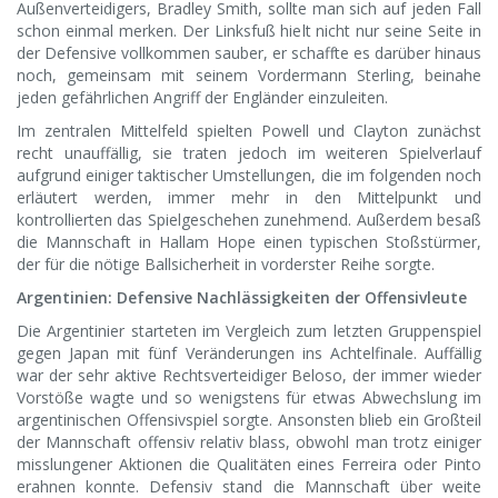
Außenverteidigers, Bradley Smith, sollte man sich auf jeden Fall
schon einmal merken. Der Linksfuß hielt nicht nur seine Seite in
der Defensive vollkommen sauber, er schaffte es darüber hinaus
noch, gemeinsam mit seinem Vordermann Sterling, beinahe
jeden gefährlichen Angriff der Engländer einzuleiten.
Im zentralen Mittelfeld spielten Powell und Clayton zunächst
recht unauffällig, sie traten jedoch im weiteren Spielverlauf
aufgrund einiger taktischer Umstellungen, die im folgenden noch
erläutert werden, immer mehr in den Mittelpunkt und
kontrollierten das Spielgeschehen zunehmend. Außerdem besaß
die Mannschaft in Hallam Hope einen typischen Stoßstürmer,
der für die nötige Ballsicherheit in vorderster Reihe sorgte.
Argentinien: Defensive Nachlässigkeiten der Offensivleute
Die Argentinier starteten im Vergleich zum letzten Gruppenspiel
gegen Japan mit fünf Veränderungen ins Achtelfinale. Auffällig
war der sehr aktive Rechtsverteidiger Beloso, der immer wieder
Vorstöße wagte und so wenigstens für etwas Abwechslung im
argentinischen Offensivspiel sorgte. Ansonsten blieb ein Großteil
der Mannschaft offensiv relativ blass, obwohl man trotz einiger
misslungener Aktionen die Qualitäten eines Ferreira oder Pinto
erahnen konnte. Defensiv stand die Mannschaft über weite