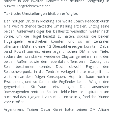
musste in der zweiten Halbzeit eine deutliche Steigerung in
punkto Torgefährlichkeit her.
Taktische Umstellungen bleiben erfolglos
Den nötigen Druck in Richtung Tor wollte Coach Peacock durch
eine weit reichende taktische Umstellung erzielen. Er zog seine
beiden Außenverteidiger bei Ballbesitz wesentlich weiter nach
vorne, um die Flügel besetzt zu halten, sodass die beiden
Flügelspieler einschieben konnten und so im zentralen
offensiven Mittelfeld eine 4:2-Überzahl erzeugen konnten. Dabei
band Powell zumeist einen argentinischen DM in der Tiefe,
sodass der nun stärker werdende Clayton gemeinsam mit den
beiden Außen sowie dem ebenfalls offensiveren Caskey das
Spiel bestimmen konnte. Doch obwohl England den
Spielschwerpunkt in die Zentrale verlagert hatte mangelte es
weiterhin an der nötigen Konsequenz. Hope trat kaum noch in
Erscheinung und so fanden die Engländer keinen Weg in den
gegnerischen Strafraum einzudringen. Den ansonsten
überzeugenden zentralen Spielern fehlte hier die Inspiration, um
auch mal das 1 gegen 1 zu suchen um so in gefährliche Räume
vorzustoßen.
Argentiniens Trainer Oscar Garré hatte seinen DM Allione