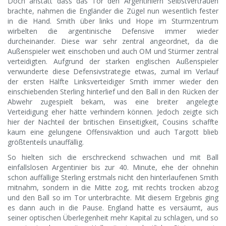
Doch anstatt dass das Tor den Argentiniern Selbstvertrauen
brachte, nahmen die Engländer die Zügel nun wesentlich fester
in die Hand. Smith über links und Hope im Sturmzentrum
wirbelten die argentinische Defensive immer wieder
durcheinander. Diese war sehr zentral angeordnet, da die
Außenspieler weit einschoben und auch OM und Stürmer zentral
verteidigten. Aufgrund der starken englischen Außenspieler
verwunderte diese Defensivstrategie etwas, zumal im Verlauf
der ersten Hälfte Linksverteidiger Smith immer wieder den
einschiebenden Sterling hinterlief und den Ball in den Rücken der
Abwehr zugespielt bekam, was eine breiter angelegte
Verteidigung eher hätte verhindern können. Jedoch zeigte sich
hier der Nachteil der britischen Einseitigkeit, Cousins schaffte
kaum eine gelungene Offensivaktion und auch Targott blieb
größtenteils unauffällig.
So hielten sich die erschreckend schwachen und mit Ball
einfallslosen Argentinier bis zur 40. Minute, ehe der ohnehin
schon auffällige Sterling erstmals nicht den hinterlaufenen Smith
mitnahm, sondern in die Mitte zog, mit rechts trocken abzog
und den Ball so im Tor unterbrachte. Mit diesem Ergebnis ging
es dann auch in die Pause. England hatte es versäumt, aus
seiner optischen Überlegenheit mehr Kapital zu schlagen, und so