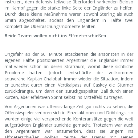
instruiert, dem defensiv teilweise überfordert wirkenden Beloso
im Kampf gegen die starke linke Seite der Engländer zu helfen.
Durch diese kleine Maßnahme waren sowohl Sterling als auch
Smith abgeschaltet, sodass den Engländern in Hälfte zwei
komplett die Überraschungsmomente fehlten.
Beide Teams wollen nicht ins Elfmeterschießen
Ungefähr ab der 60. Minute attackierten die ansonsten in der
eigenen Hälfte positionierten Argentinier die Engländer immer
mal wieder schon an deren Strafraum, womit diese sichtliche
Probleme hatten. Jedoch entschärfte der vollkommen
souveräne Kapitän Chalobah immer wieder die Situation, indem
er zunächst durch einen Vertikalpass auf Caskey die Stürmer
zurückdrängte, um dann den zurückgespielten Ball durch einen
kurzen, aber effektiven Sprint selbst ins Mittelfeld zu tragen.
Von Argentinien war offensiv lange Zeit gar nichts zu sehen, die
Offensivspieler verloren sich in Einzelaktionen und Dribblings, so
wurden einige viel versprechende Konteransätze gegen die weit
aufgerückten Engländer zunichte gemacht. Trotzdem war auch
den Argentiniern war anzumerken, dass sie ungern ins
Elfmeterschießen wollten, zeigte der Trainer mit seinen