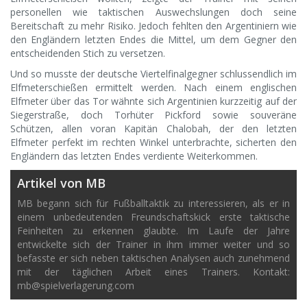
personellen wie taktischen Auswechslungen doch seine
Bereitschaft zu mehr Risiko. Jedoch fehlten den Argentiniern wie
den Engländern letzten Endes die Mittel, um dem Gegner den
entscheidenden Stich zu versetzen.
Und so musste der deutsche Viertelfinalgegner schlussendlich im
Elfmeterschießen ermittelt werden. Nach einem englischen
Elfmeter über das Tor wähnte sich Argentinien kurzzeitig auf der
Siegerstraße, doch Torhüter Pickford sowie souveräne
Schützen, allen voran Kapitän Chalobah, der den letzten
Elfmeter perfekt im rechten Winkel unterbrachte, sicherten den
Engländern das letzten Endes verdiente Weiterkommen.
Artikel von MB
MB begann sich für Fußballtaktik zu interessieren, als er in
einem unbedeutenden Freundschaftskick erste taktische
Feinheiten zu erkennen glaubte. Im Laufe der Jahre
entwickelte sich der Trainer in ihm immer weiter und so
befasste er sich neben taktischen Analysen auch zunehmend
mit der täglichen Arbeit eines Trainers. Kontakt:
mb@spielverlagerung.com