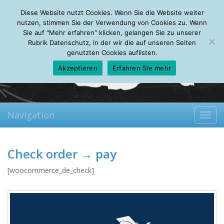
Monday, 10.08.2026
Diese Website nutzt Cookies. Wenn Sie die Website weiter
Mein Account
About
Autoren
Leseempfehlungen
FAQ
nutzen, stimmen Sie der Verwendung von Cookies zu. Wenn
Sie auf "Mehr erfahren" klicken, gelangen Sie zu unserer
Rubrik Datenschutz, in der wir die auf unseren Seiten
genutzten Cookies auflisten.
Akzeptieren
Erfahren Sie mehr
Navigation
Toggl
navig
Check order → pay
[woocommerce_de_check]