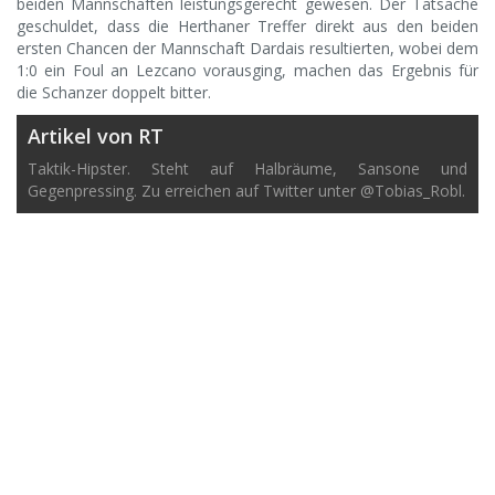
beiden Mannschaften leistungsgerecht gewesen. Der Tatsache
geschuldet, dass die Herthaner Treffer direkt aus den beiden
ersten Chancen der Mannschaft Dardais resultierten, wobei dem
1:0 ein Foul an Lezcano vorausging, machen das Ergebnis für
die Schanzer doppelt bitter.
Artikel von RT
Taktik-Hipster. Steht auf Halbräume, Sansone und
Gegenpressing. Zu erreichen auf Twitter unter @Tobias_Robl.