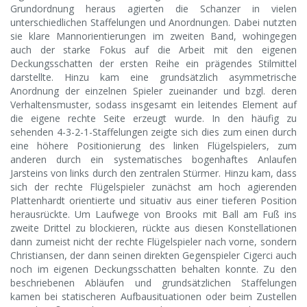
Grundordnung heraus agierten die Schanzer in vielen
unterschiedlichen Staffelungen und Anordnungen. Dabei nutzten
sie klare Mannorientierungen im zweiten Band, wohingegen
auch der starke Fokus auf die Arbeit mit den eigenen
Deckungsschatten der ersten Reihe ein prägendes Stilmittel
darstellte. Hinzu kam eine grundsätzlich asymmetrische
Anordnung der einzelnen Spieler zueinander und bzgl. deren
Verhaltensmuster, sodass insgesamt ein leitendes Element auf
die eigene rechte Seite erzeugt wurde. In den häufig zu
sehenden 4-3-2-1-Staffelungen zeigte sich dies zum einen durch
eine höhere Positionierung des linken Flügelspielers, zum
anderen durch ein systematisches bogenhaftes Anlaufen
Jarsteins von links durch den zentralen Stürmer. Hinzu kam, dass
sich der rechte Flügelspieler zunächst am hoch agierenden
Plattenhardt orientierte und situativ aus einer tieferen Position
herausrückte. Um Laufwege von Brooks mit Ball am Fuß ins
zweite Drittel zu blockieren, rückte aus diesen Konstellationen
dann zumeist nicht der rechte Flügelspieler nach vorne, sondern
Christiansen, der dann seinen direkten Gegenspieler Cigerci auch
noch im eigenen Deckungsschatten behalten konnte. Zu den
beschriebenen Abläufen und grundsätzlichen Staffelungen
kamen bei statischeren Aufbausituationen oder beim Zustellen