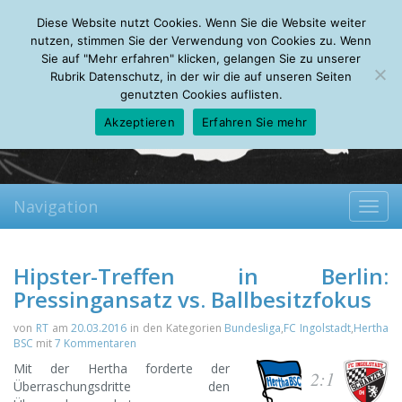
Friday, 07.08.2026
Diese Website nutzt Cookies. Wenn Sie die Website weiter
Mein Account
About
Autoren
Leseempfehlungen
FAQ
nutzen, stimmen Sie der Verwendung von Cookies zu. Wenn
Sie auf "Mehr erfahren" klicken, gelangen Sie zu unserer
Rubrik Datenschutz, in der wir die auf unseren Seiten
genutzten Cookies auflisten.
Akzeptieren
Erfahren Sie mehr
Navigation
Toggl
navig
Hipster-Treffen in Berlin:
Pressingansatz vs. Ballbesitzfokus
von
RT
am
20.03.2016
in den Kategorien
Bundesliga
,
FC Ingolstadt
,
Hertha
BSC
mit
7 Kommentaren
Mit der Hertha forderte der
2:1
Überraschungsdritte den