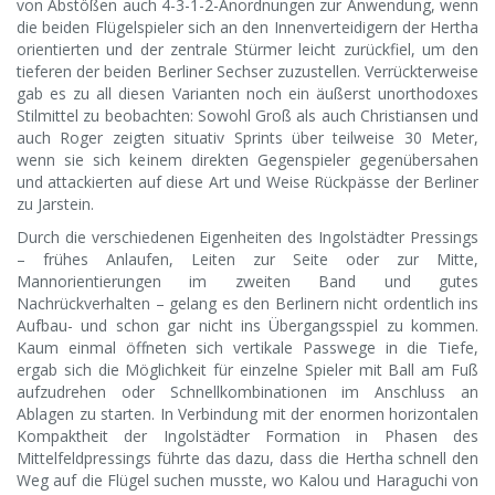
von Abstößen auch 4-3-1-2-Anordnungen zur Anwendung, wenn
die beiden Flügelspieler sich an den Innenverteidigern der Hertha
orientierten und der zentrale Stürmer leicht zurückfiel, um den
tieferen der beiden Berliner Sechser zuzustellen. Verrückterweise
gab es zu all diesen Varianten noch ein äußerst unorthodoxes
Stilmittel zu beobachten: Sowohl Groß als auch Christiansen und
auch Roger zeigten situativ Sprints über teilweise 30 Meter,
wenn sie sich keinem direkten Gegenspieler gegenübersahen
und attackierten auf diese Art und Weise Rückpässe der Berliner
zu Jarstein.
Durch die verschiedenen Eigenheiten des Ingolstädter Pressings
– frühes Anlaufen, Leiten zur Seite oder zur Mitte,
Mannorientierungen im zweiten Band und gutes
Nachrückverhalten – gelang es den Berlinern nicht ordentlich ins
Aufbau- und schon gar nicht ins Übergangsspiel zu kommen.
Kaum einmal öffneten sich vertikale Passwege in die Tiefe,
ergab sich die Möglichkeit für einzelne Spieler mit Ball am Fuß
aufzudrehen oder Schnellkombinationen im Anschluss an
Ablagen zu starten. In Verbindung mit der enormen horizontalen
Kompaktheit der Ingolstädter Formation in Phasen des
Mittelfeldpressings führte das dazu, dass die Hertha schnell den
Weg auf die Flügel suchen musste, wo Kalou und Haraguchi von