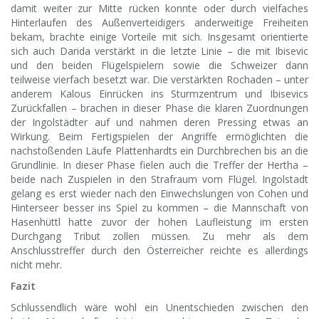
damit weiter zur Mitte rücken konnte oder durch vielfaches
Hinterlaufen des Außenverteidigers anderweitige Freiheiten
bekam, brachte einige Vorteile mit sich. Insgesamt orientierte
sich auch Darida verstärkt in die letzte Linie – die mit Ibisevic
und den beiden Flügelspielern sowie die Schweizer dann
teilweise vierfach besetzt war. Die verstärkten Rochaden – unter
anderem Kalous Einrücken ins Sturmzentrum und Ibisevics
Zurückfallen – brachen in dieser Phase die klaren Zuordnungen
der Ingolstädter auf und nahmen deren Pressing etwas an
Wirkung. Beim Fertigspielen der Angriffe ermöglichten die
nachstoßenden Läufe Plattenhardts ein Durchbrechen bis an die
Grundlinie. In dieser Phase fielen auch die Treffer der Hertha –
beide nach Zuspielen in den Strafraum vom Flügel. Ingolstadt
gelang es erst wieder nach den Einwechslungen von Cohen und
Hinterseer besser ins Spiel zu kommen – die Mannschaft von
Hasenhüttl hatte zuvor der hohen Laufleistung im ersten
Durchgang Tribut zollen müssen. Zu mehr als dem
Anschlusstreffer durch den Österreicher reichte es allerdings
nicht mehr.
Fazit
Schlussendlich wäre wohl ein Unentschieden zwischen den