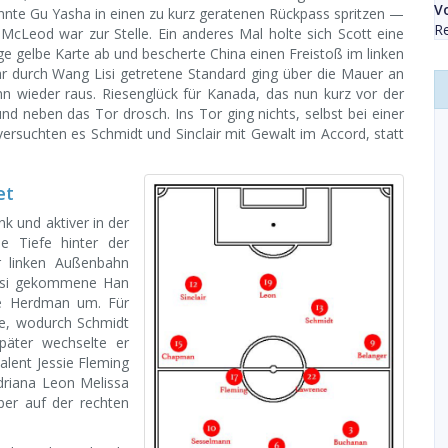
V
nnte Gu Yasha in einen zu kurz geratenen Rückpass spritzen —
Re
 McLeod war zur Stelle. Ein anderes Mal holte sich Scott eine
ge gelbe Karte ab und bescherte China einen Freistoß im linken
r durch Wang Lisi getretene Standard ging über die Mauer an
n wieder raus. Riesenglück für Kanada, das nun kurz vor der
nd neben das Tor drosch. Ins Tor ging nichts, selbst bei einer
rsuchten es Schmidt und Sinclair mit Gewalt im Accord, statt
et
nk und aktiver in der
e Tiefe hinter der
r linken Außenbahn
Lisi gekommene Han
lte Herdman um. Für
yle, wodurch Schmidt
päter wechselte er
alent Jessie Fleming
Adriana Leon Melissa
ber auf der rechten