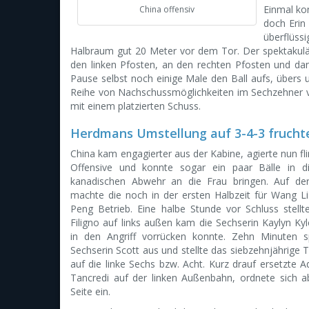
Einmal ko
China offensiv
doch Erin
überflüssi
Halbraum gut 20 Meter vor dem Tor. Der spektakulä
den linken Pfosten, an den rechten Pfosten und dan
Pause selbst noch einige Male den Ball aufs, übers u
Reihe von Nachschussmöglichkeiten im Sechzehner ve
mit einem platzierten Schuss.
Herdmans Umstellung auf 3-4-3 frucht
China kam engagierter aus der Kabine, agierte nun fli
Offensive und konnte sogar ein paar Bälle in di
kanadischen Abwehr an die Frau bringen. Auf de
machte die noch in der ersten Halbzeit für Wang 
Peng Betrieb. Eine halbe Stunde vor Schluss stel
Filigno auf links außen kam die Sechserin Kaylyn K
in den Angriff vorrücken konnte. Zehn Minuten s
Sechserin Scott aus und stellte das siebzehnjährige T
auf die linke Sechs bzw. Acht. Kurz drauf ersetzte 
Tancredi auf der linken Außenbahn, ordnete sich a
Seite ein.