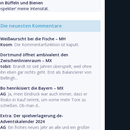
on Büffeln und Bienen
spektier‘ meine Intensität.
Die neuesten Kommentare
Weißwurscht bei die Fische – MH
Koom
: Die Kommentarfunktion ist kaputt.
Dortmund öffnet ambivalent den
Zwischenlinienraum – MX
tobit
: Brandt ist seit Jahren überspielt, weil ohne
ihn eben gar nichts geht. Erst als Balancierer von
Bellingh...
Bo henrikisiert die Bayern – MX
AG
: Ja, mein Eindruck war auch immer, dass er
Risiko in Kauf nimmt, um vorne mehr Tore zu
schießen. Ob man d...
Extra: Der spielverlagerung.de-
Adventskalender 2024
AG
: Ein frohes neues Jahr an alle und ein großer