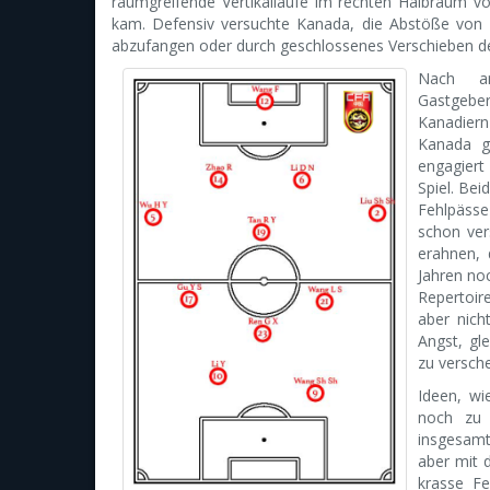
raumgreifende Vertikalläufe im rechten Halbraum v
kam. Defensiv versuchte Kanada, die Abstöße von 
abzufangen oder durch geschlossenes Verschieben den
Nach an
Gastgeber
Kanadier
Kanada g
engagiert
Spiel. Be
Fehlpässe
schon ver
erahnen,
Jahren noc
Repertoir
aber nich
Angst, gl
zu versch
Ideen, w
noch zu 
insgesamt
aber mit 
krasse Fe