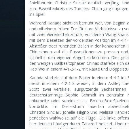
Spielführerin Christine Sinclair deutlich verjüngt un
zum Favoritenkreis des Turniers. China ging dagegen
ins Spiel.
Während Kanada sichtlich bemüht war, von Beginn 
und mit einem frühen Tor für klare Verhältnisse zu so
mit zwei Viererketten zurück, vor denen Wang Shans
mit dem Besetzen der vordersten Position im 4-4-1-
Abstößen oder ruhenden Bällen in der kanadischen H
Chinesinnen auf die Passoptionen zu pressen und
schnell in den eigenen Angriff zu kommen. Dies gela
den wenigen Ballbesitzphasen Chinas staffelte sich 
Hao Wei in einem 4-1-2-1-2 mit Raute und Doppelstu
Kanada startete auf dem Papier in einem 4-4-2 ins S
meist in einem 4-2-1-3 wieder, in dem Ashley La
Scott zwei vertikale, ausputzende Sechserinne
deutschstämmige Sophie Schmidt im zentralen Mi
ankurbelte oder vereinzelt als Box-to-Box-Spieleri
vorrückte. Im Dreiersturm lauerten abwechseln
Christine Sinclair, Jonelle Filigno und Melissa Tancre
pendelten wahlweise auf die Flügel. Die linke offe
hier deutlich häufiger durch Tancredi besetzt. Über r