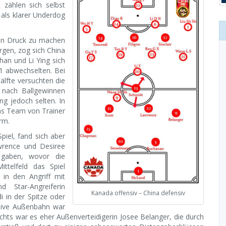
d zählen sich selbst
 als klarer Underdog
an Druck zu machen
rgen, zog sich China
han und Li Ying sich
1 abwechselten. Bei
älfte versuchten die
 nach Ballgewinnen
ng jedoch selten. In
das Team von Trainer
rm.
piel, fand sich aber
wrence und Desiree
n gaben, wovor die
ttelfeld das Spiel
n in den Angriff mit
d Star-Angreiferin
Kanada offensiv – China defensiv
di in der Spitze oder
nsive Außenbahn war
echts war es eher Außenverteidigerin Josee Belanger, die durch