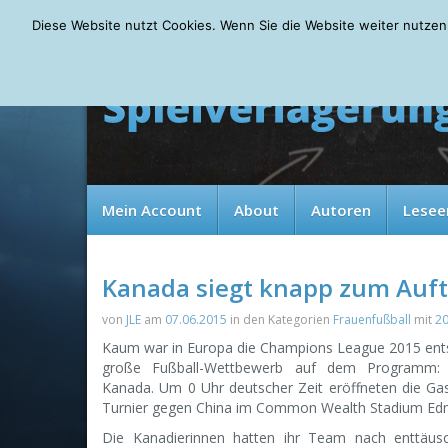
Friday, 07.08.2026
Diese Website nutzt Cookies. Wenn Sie die Website weiter nutzen
Mein Account
About
Autoren
Lesee
Kanada siegt knapp zum Auft
von
JLE
am
07.06.2015
in den Kategorien
Frauenfußball
mit
2
Kaum war in Europa die Champions League 2015 entsc
große Fußball-Wettbewerb auf dem Programm: D
Kanada. Um 0 Uhr deutscher Zeit eröffneten die G
Turnier gegen China im Common Wealth Stadium Ed
Die Kanadierinnen hatten ihr Team nach enttäu