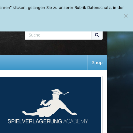
Mein Account
About
Autoren
Leseempfehlungen
FAQ
ren" klicken, gelangen Sie zu unserer Rubrik Datenschutz, in der
Shop