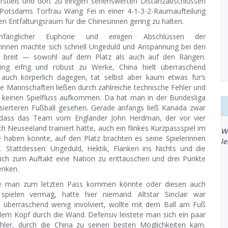
orstieß und dort zu einigen sehenswerten Distanzabschlüssen
Potsdams Torfrau Wang Fei in einer 4-1-3-2-Raumaufteilung
 Entfaltungsraum für die Chinesinnen gering zu halten.
fänglicher Euphorie und einigen Abschlüssen der
innen machte sich schnell Ungeduld und Anspannung bei den
n breit — sowohl auf dem Platz als auch auf den Rängen.
ing eifrig und robust zu Werke, China hielt überraschend
 auch körperlich dagegen, tat selbst aber kaum etwas für’s
ide Mannschaften ließen durch zahlreiche technische Fehler und
 keinen Spielfluss aufkommen. Da hat man in der Bundesliga
sierteren Fußball gesehen. Gerade anfangs ließ Kanada zwar
 dass das Team vom Engländer John Herdman, der vor vier
h Neuseeland trainiert hatte, auch ein flinkes Kurzpassspiel im
W
e haben könnte, auf den Platz brachten es seine Spielerinnen
l
t. Stattdessen: Ungeduld, Hektik, Flanken ins Nichts und die
eich zum Auftakt eine Nation zu enttäuschen und drei Punkte
enken.
ie man zum letzten Pass kommen könnte oder diesen auch
spielen vermag, hatte hier niemand. Altstar Sinclair war
 überraschend wenig involviert, wollte mit dem Ball am Fuß
dem Kopf durch die Wand. Defensiv leistete man sich ein paar
hler, durch die China zu seinen besten Möglichkeiten kam.