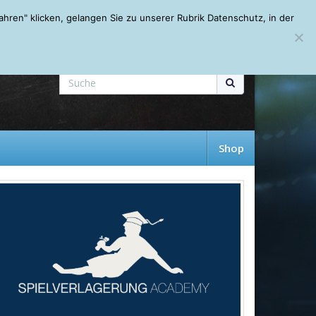
Mein Account
About
Autoren
Leseempfehlungen
FAQ
ren" klicken, gelangen Sie zu unserer Rubrik Datenschutz, in der
Shop