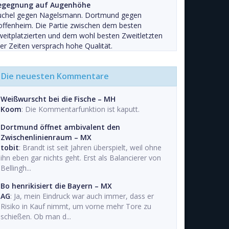
egegnung auf Augenhöhe
uchel gegen Nagelsmann. Dortmund gegen
ffenheim. Die Partie zwischen dem besten
eitplatzierten und dem wohl besten Zweitletzten
ler Zeiten versprach hohe Qualität.
Die neuesten Kommentare
Weißwurscht bei die Fische – MH
Koom
: Die Kommentarfunktion ist kaputt.
Dortmund öffnet ambivalent den
Zwischenlinienraum – MX
tobit
: Brandt ist seit Jahren überspielt, weil ohne
ihn eben gar nichts geht. Erst als Balancierer von
Bellingh...
Bo henrikisiert die Bayern – MX
AG
: Ja, mein Eindruck war auch immer, dass er
Risiko in Kauf nimmt, um vorne mehr Tore zu
schießen. Ob man d...