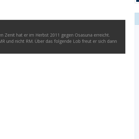
en Zenit hat er im Herbst 2011 gegen Osasuna erreicht.
MR und nicht RM. Über das folgende Lob freut er sich dann